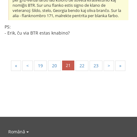
per griz-verda farbo laŭ koloro de soveta kirasveturilo kaj
nomiĝis BTR. Sur unu flanko estis signo de klano de
veteranoj: ŝildo, stelo, Georgia bendo kaj oliva branĉo. Sur la
alia - flanknombro 171, malrekte pentrita per blanka farbo.
PS:
- Erik, ĉu via BTR estas knabino?
21
«
<
19
20
22
23
>
»
Română