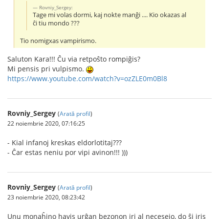
Rovniy_Sergey:
Tage mi volas dormi, kaj nokte manĝi .... Kio okazas al
ĉi tiu mondo ???
Tio nomigxas vampirismo.
Saluton Kara!!! Ĉu via retpoŝto rompiĝis?
Mi pensis pri vulpismo.
https://www.youtube.com/watch?v=ozZLE0m0Bl8
Rovniy_Sergey
(
Arată profil
)
22 noiembrie 2020, 07:16:25
- Kial infanoj kreskas eldorlotitaj???
- Ĉar estas neniu por vipi avinon!!! )))
Rovniy_Sergey
(
Arată profil
)
23 noiembrie 2020, 08:23:42
Unu monaĥino havis urĝan bezonon iri al necesejo, do ŝi iris