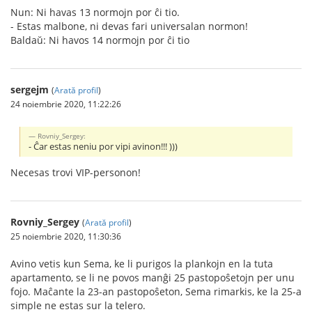
Nun: Ni havas 13 normojn por ĉi tio.
- Estas malbone, ni devas fari universalan normon!
Baldaŭ: Ni havos 14 normojn por ĉi tio
sergejm
(
Arată profil
)
24 noiembrie 2020, 11:22:26
Rovniy_Sergey:
- Ĉar estas neniu por vipi avinon!!! )))
Necesas trovi VIP-personon!
Rovniy_Sergey
(
Arată profil
)
25 noiembrie 2020, 11:30:36
Avino vetis kun Sema, ke li purigos la plankojn en la tuta
apartamento, se li ne povos manĝi 25 pastopoŝetojn per unu
fojo. Maĉante la 23-an pastopoŝeton, Sema rimarkis, ke la 25-a
simple ne estas sur la telero.