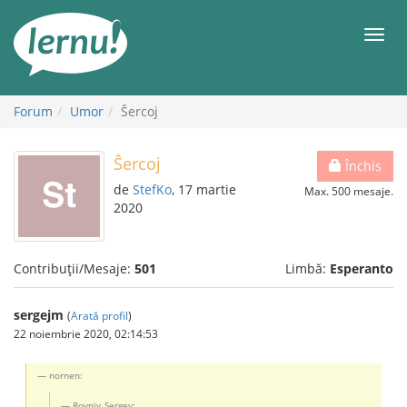
Mergi
la
Meni
conținut
Forum
Umor
Ŝercoj
Ŝercoj
Închis
de
StefKo
, 17 martie
Max. 500 mesaje.
2020
Contribuții/Mesaje:
501
Limbă:
Esperanto
sergejm
(
Arată profil
)
22 noiembrie 2020, 02:14:53
nornen:
Rovniy_Sergey: