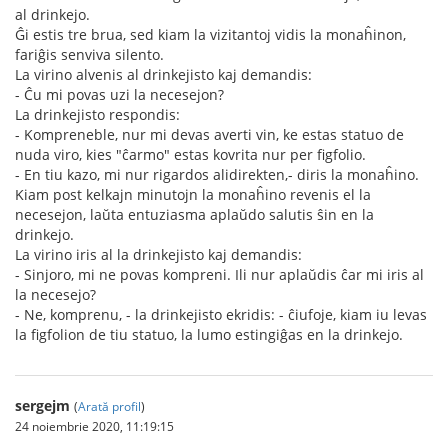
al drinkejo.
Ĝi estis tre brua, sed kiam la vizitantoj vidis la monaĥinon,
fariĝis senviva silento.
La virino alvenis al drinkejisto kaj demandis:
- Ĉu mi povas uzi la necesejon?
La drinkejisto respondis:
- Kompreneble, nur mi devas averti vin, ke estas statuo de
nuda viro, kies "ĉarmo" estas kovrita nur per figfolio.
- En tiu kazo, mi nur rigardos alidirekten,- diris la monaĥino.
Kiam post kelkajn minutojn la monaĥino revenis el la
necesejon, laŭta entuziasma aplaŭdo salutis ŝin en la
drinkejo.
La virino iris al la drinkejisto kaj demandis:
- Sinjoro, mi ne povas kompreni. Ili nur aplaŭdis ĉar mi iris al
la necesejo?
- Ne, komprenu, - la drinkejisto ekridis: - ĉiufoje, kiam iu levas
la figfolion de tiu statuo, la lumo estingiĝas en la drinkejo.
sergejm
(
Arată profil
)
24 noiembrie 2020, 11:19:15