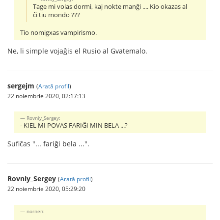
Tage mi volas dormi, kaj nokte manĝi .... Kio okazas al
ĉi tiu mondo ???
Tio nomigxas vampirismo.
Ne, li simple vojaĝis el Rusio al Gvatemalo.
sergejm
(
Arată profil
)
22 noiembrie 2020, 02:17:13
Rovniy_Sergey:
- KIEL MI POVAS FARIĜI MIN BELA ...?
Sufiĉas "... fariĝi bela ...".
Rovniy_Sergey
(
Arată profil
)
22 noiembrie 2020, 05:29:20
nornen: