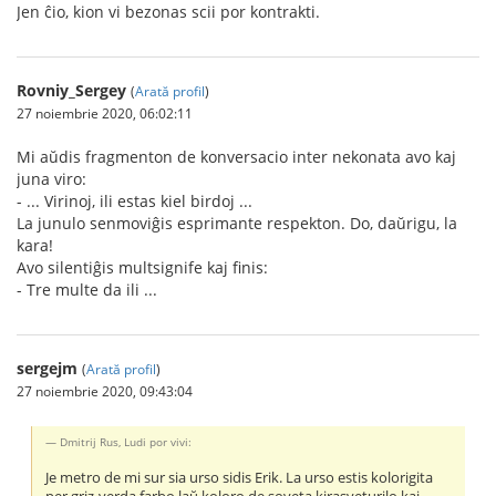
Jen ĉio, kion vi bezonas scii por kontrakti.
Rovniy_Sergey
(
Arată profil
)
27 noiembrie 2020, 06:02:11
Mi aŭdis fragmenton de konversacio inter nekonata avo kaj
juna viro:
- ... Virinoj, ili estas kiel birdoj ...
La junulo senmoviĝis esprimante respekton. Do, daŭrigu, la
kara!
Avo silentiĝis multsignife kaj finis:
- Tre multe da ili ...
sergejm
(
Arată profil
)
27 noiembrie 2020, 09:43:04
Dmitrij Rus, Ludi por vivi:
Je metro de mi sur sia urso sidis Erik. La urso estis kolorigita