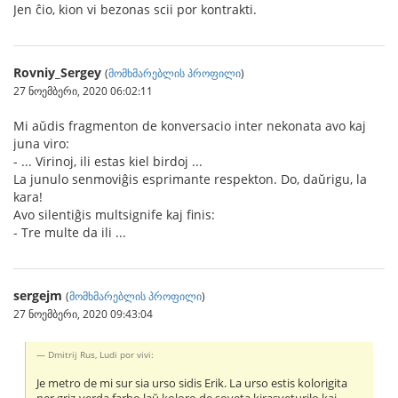
Jen ĉio, kion vi bezonas scii por kontrakti.
Rovniy_Sergey
(
მომხმარებლის პროფილი
)
27 ნოემბერი, 2020 06:02:11
Mi aŭdis fragmenton de konversacio inter nekonata avo kaj
juna viro:
- ... Virinoj, ili estas kiel birdoj ...
La junulo senmoviĝis esprimante respekton. Do, daŭrigu, la
kara!
Avo silentiĝis multsignife kaj finis:
- Tre multe da ili ...
sergejm
(
მომხმარებლის პროფილი
)
27 ნოემბერი, 2020 09:43:04
Dmitrij Rus, Ludi por vivi:
Je metro de mi sur sia urso sidis Erik. La urso estis kolorigita