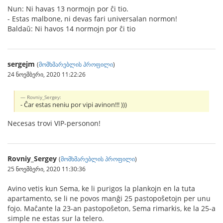
Nun: Ni havas 13 normojn por ĉi tio.
- Estas malbone, ni devas fari universalan normon!
Baldaŭ: Ni havos 14 normojn por ĉi tio
sergejm
(
მომხმარებლის პროფილი
)
24 ნოემბერი, 2020 11:22:26
Rovniy_Sergey:
- Ĉar estas neniu por vipi avinon!!! )))
Necesas trovi VIP-personon!
Rovniy_Sergey
(
მომხმარებლის პროფილი
)
25 ნოემბერი, 2020 11:30:36
Avino vetis kun Sema, ke li purigos la plankojn en la tuta
apartamento, se li ne povos manĝi 25 pastopoŝetojn per unu
fojo. Maĉante la 23-an pastopoŝeton, Sema rimarkis, ke la 25-a
simple ne estas sur la telero.