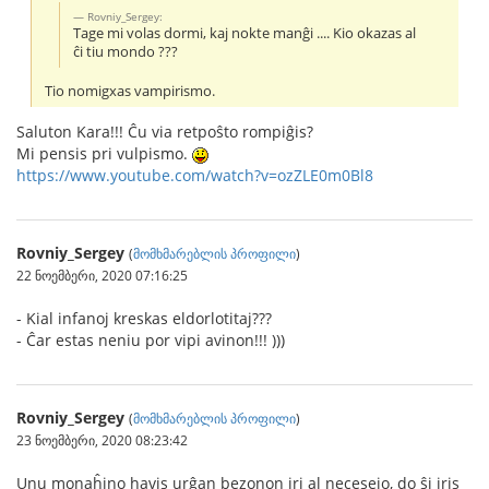
Rovniy_Sergey:
Tage mi volas dormi, kaj nokte manĝi .... Kio okazas al
ĉi tiu mondo ???
Tio nomigxas vampirismo.
Saluton Kara!!! Ĉu via retpoŝto rompiĝis?
Mi pensis pri vulpismo.
https://www.youtube.com/watch?v=ozZLE0m0Bl8
Rovniy_Sergey
(
მომხმარებლის პროფილი
)
22 ნოემბერი, 2020 07:16:25
- Kial infanoj kreskas eldorlotitaj???
- Ĉar estas neniu por vipi avinon!!! )))
Rovniy_Sergey
(
მომხმარებლის პროფილი
)
23 ნოემბერი, 2020 08:23:42
Unu monaĥino havis urĝan bezonon iri al necesejo, do ŝi iris