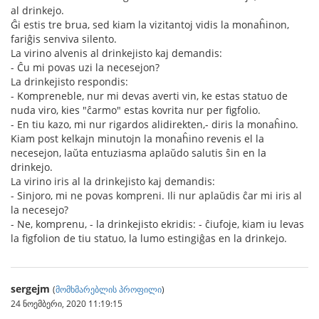
al drinkejo.
Ĝi estis tre brua, sed kiam la vizitantoj vidis la monaĥinon,
fariĝis senviva silento.
La virino alvenis al drinkejisto kaj demandis:
- Ĉu mi povas uzi la necesejon?
La drinkejisto respondis:
- Kompreneble, nur mi devas averti vin, ke estas statuo de
nuda viro, kies "ĉarmo" estas kovrita nur per figfolio.
- En tiu kazo, mi nur rigardos alidirekten,- diris la monaĥino.
Kiam post kelkajn minutojn la monaĥino revenis el la
necesejon, laŭta entuziasma aplaŭdo salutis ŝin en la
drinkejo.
La virino iris al la drinkejisto kaj demandis:
- Sinjoro, mi ne povas kompreni. Ili nur aplaŭdis ĉar mi iris al
la necesejo?
- Ne, komprenu, - la drinkejisto ekridis: - ĉiufoje, kiam iu levas
la figfolion de tiu statuo, la lumo estingiĝas en la drinkejo.
sergejm
(
მომხმარებლის პროფილი
)
24 ნოემბერი, 2020 11:19:15