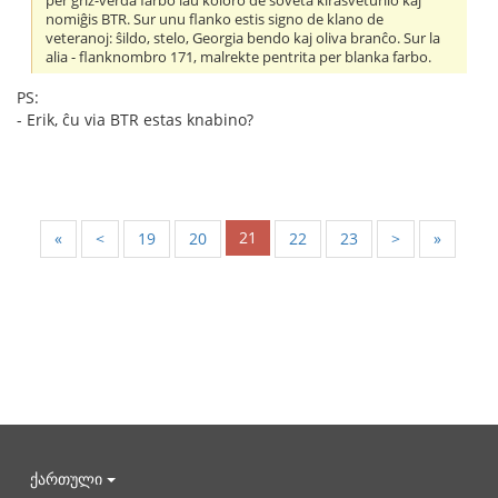
per griz-verda farbo laŭ koloro de soveta kirasveturilo kaj
nomiĝis BTR. Sur unu flanko estis signo de klano de
veteranoj: ŝildo, stelo, Georgia bendo kaj oliva branĉo. Sur la
alia - flanknombro 171, malrekte pentrita per blanka farbo.
PS:
- Erik, ĉu via BTR estas knabino?
21
«
<
19
20
22
23
>
»
ქართული