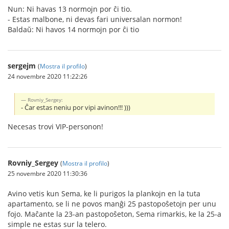
Nun: Ni havas 13 normojn por ĉi tio.
- Estas malbone, ni devas fari universalan normon!
Baldaŭ: Ni havos 14 normojn por ĉi tio
sergejm
(
Mostra il profilo
)
24 novembre 2020 11:22:26
Rovniy_Sergey:
- Ĉar estas neniu por vipi avinon!!! )))
Necesas trovi VIP-personon!
Rovniy_Sergey
(
Mostra il profilo
)
25 novembre 2020 11:30:36
Avino vetis kun Sema, ke li purigos la plankojn en la tuta
apartamento, se li ne povos manĝi 25 pastopoŝetojn per unu
fojo. Maĉante la 23-an pastopoŝeton, Sema rimarkis, ke la 25-a
simple ne estas sur la telero.