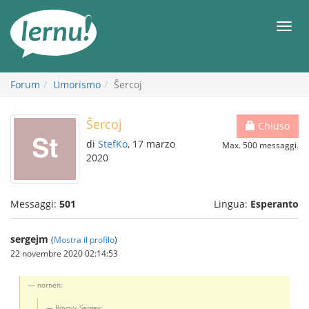
Vai
all’indice
Men
Forum
Umorismo
Ŝercoj
Ŝercoj
Chiuso
di
StefKo
, 17 marzo
Max. 500 messaggi.
2020
Messaggi:
501
Lingua:
Esperanto
sergejm
(
Mostra il profilo
)
22 novembre 2020 02:14:53
nornen:
Rovniy_Sergey: