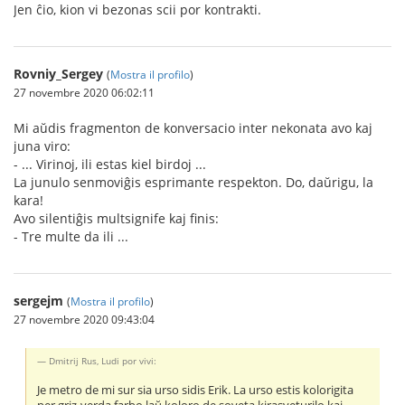
Jen ĉio, kion vi bezonas scii por kontrakti.
Rovniy_Sergey
(
Mostra il profilo
)
27 novembre 2020 06:02:11
Mi aŭdis fragmenton de konversacio inter nekonata avo kaj
juna viro:
- ... Virinoj, ili estas kiel birdoj ...
La junulo senmoviĝis esprimante respekton. Do, daŭrigu, la
kara!
Avo silentiĝis multsignife kaj finis:
- Tre multe da ili ...
sergejm
(
Mostra il profilo
)
27 novembre 2020 09:43:04
Dmitrij Rus, Ludi por vivi:
Je metro de mi sur sia urso sidis Erik. La urso estis kolorigita