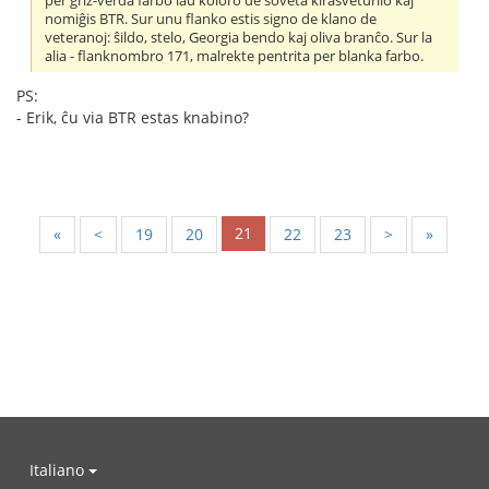
per griz-verda farbo laŭ koloro de soveta kirasveturilo kaj
nomiĝis BTR. Sur unu flanko estis signo de klano de
veteranoj: ŝildo, stelo, Georgia bendo kaj oliva branĉo. Sur la
alia - flanknombro 171, malrekte pentrita per blanka farbo.
PS:
- Erik, ĉu via BTR estas knabino?
21
«
<
19
20
22
23
>
»
Italiano