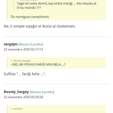
Tage mi volas dormi, kaj nokte manĝi .... Kio okazas al
ĉi tiu mondo ???
Tio nomigxas vampirismo.
Ne, li simple vojaĝis el Rusio al Gvatemalo.
sergejm
(
Mostra il profilo
)
22 novembre 2020 02:17:13
Rovniy_Sergey:
- KIEL MI POVAS FARIĜI MIN BELA ...?
Sufiĉas "... fariĝi bela ...".
Rovniy_Sergey
(
Mostra il profilo
)
22 novembre 2020 05:29:20
nornen: