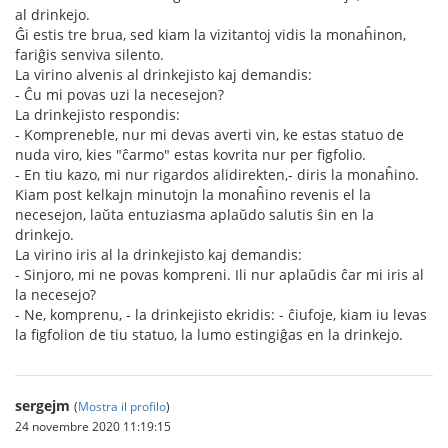
al drinkejo.
Ĝi estis tre brua, sed kiam la vizitantoj vidis la monaĥinon,
fariĝis senviva silento.
La virino alvenis al drinkejisto kaj demandis:
- Ĉu mi povas uzi la necesejon?
La drinkejisto respondis:
- Kompreneble, nur mi devas averti vin, ke estas statuo de
nuda viro, kies "ĉarmo" estas kovrita nur per figfolio.
- En tiu kazo, mi nur rigardos alidirekten,- diris la monaĥino.
Kiam post kelkajn minutojn la monaĥino revenis el la
necesejon, laŭta entuziasma aplaŭdo salutis ŝin en la
drinkejo.
La virino iris al la drinkejisto kaj demandis:
- Sinjoro, mi ne povas kompreni. Ili nur aplaŭdis ĉar mi iris al
la necesejo?
- Ne, komprenu, - la drinkejisto ekridis: - ĉiufoje, kiam iu levas
la figfolion de tiu statuo, la lumo estingiĝas en la drinkejo.
sergejm
(
Mostra il profilo
)
24 novembre 2020 11:19:15