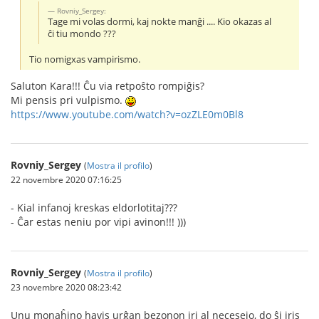
Rovniy_Sergey:
Tage mi volas dormi, kaj nokte manĝi .... Kio okazas al
ĉi tiu mondo ???
Tio nomigxas vampirismo.
Saluton Kara!!! Ĉu via retpoŝto rompiĝis?
Mi pensis pri vulpismo.
https://www.youtube.com/watch?v=ozZLE0m0Bl8
Rovniy_Sergey
(
Mostra il profilo
)
22 novembre 2020 07:16:25
- Kial infanoj kreskas eldorlotitaj???
- Ĉar estas neniu por vipi avinon!!! )))
Rovniy_Sergey
(
Mostra il profilo
)
23 novembre 2020 08:23:42
Unu monaĥino havis urĝan bezonon iri al necesejo, do ŝi iris