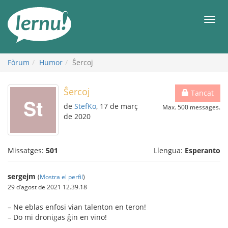
Al
contingut
Men
Fòrum
Humor
Ŝercoj
Ŝercoj
Tancat
de
StefKo
, 17 de març
Max. 500 messages.
de 2020
Missatges:
501
Llengua:
Esperanto
sergejm
(
Mostra el perfil
)
29 d’agost de 2021 12.39.18
– Ne eblas enfosi vian talenton en teron!
– Do mi dronigas ĝin en vino!