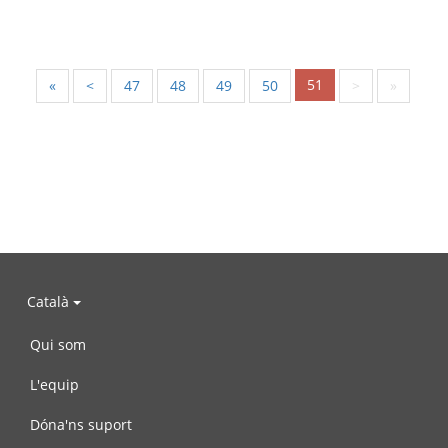
51
«
<
47
48
49
50
>
»
Català
Qui som
L'equip
Dóna'ns suport