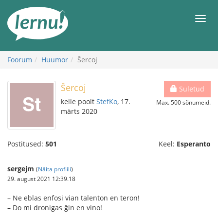
Sisu
juurde
Men
Foorum
Huumor
Ŝercoj
Ŝercoj
Suletud
kelle poolt
StefKo
, 17.
Max. 500 sõnumeid.
märts 2020
Postitused:
501
Keel:
Esperanto
sergejm
(
Näita profiili
)
29. august 2021 12:39.18
– Ne eblas enfosi vian talenton en teron!
– Do mi dronigas ĝin en vino!