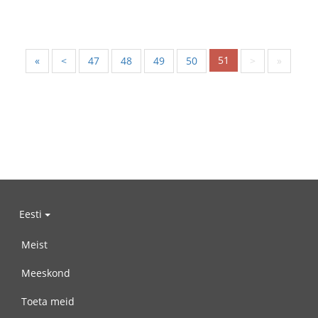
51
«
<
47
48
49
50
>
»
Eesti
Meist
Meeskond
Toeta meid