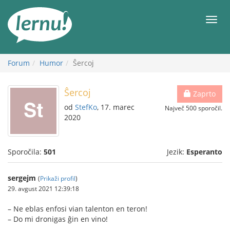
K
vsebini
Meni
Forum
Humor
Ŝercoj
Ŝercoj
Zaprto
od
StefKo
, 17. marec
Največ 500 sporočil.
2020
Sporočila:
501
Jezik:
Esperanto
sergejm
(
Prikaži profil
)
29. avgust 2021 12:39:18
– Ne eblas enfosi vian talenton en teron!
– Do mi dronigas ĝin en vino!