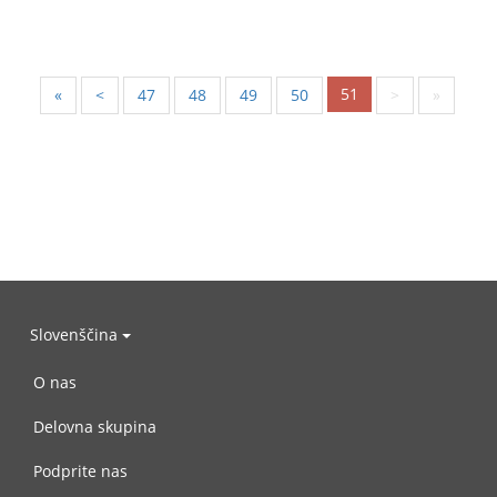
51
«
<
47
48
49
50
>
»
Slovenščina
O nas
Delovna skupina
Podprite nas