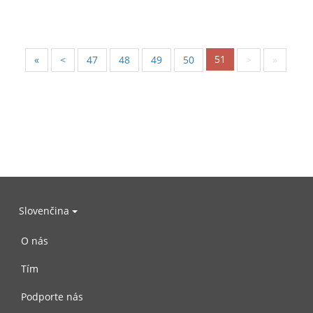
51
«
<
47
48
49
50
>
»
Slovenčina
O nás
Tím
Podporte nás