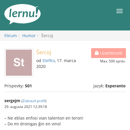
Späť
na
Men
obsah
Fórum
Humor
Ŝercoj
Ŝercoj
Uzamknuté
od
StefKo
, 17. marca
Max. 500 správ.
2020
Príspevky:
501
Jazyk:
Esperanto
sergejm
(
Zobraziť profil
)
29. augusta 2021 12:39:18
– Ne eblas enfosi vian talenton en teron!
– Do mi dronigas ĝin en vino!