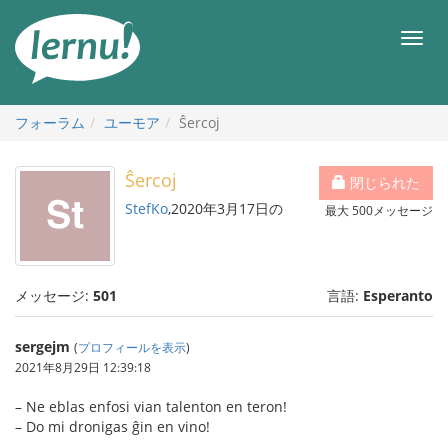
目
次
メ
へ
ニ
ュ
ー
フォーラム
ユーモア
Ŝercoj
Ŝercoj
閉じられた
StefKo
,2020年3月17日の
最大 500メッセージ
メッセージ:
501
言語:
Esperanto
sergejm
(
プロフィールを表示
)
2021年8月29日 12:39:18
– Ne eblas enfosi vian talenton en teron!
– Do mi dronigas ĝin en vino!