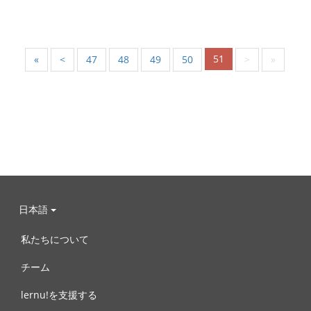
51
«
<
47
48
49
50
>
»
日本語
私たちについて
チーム
lernu!を支援する