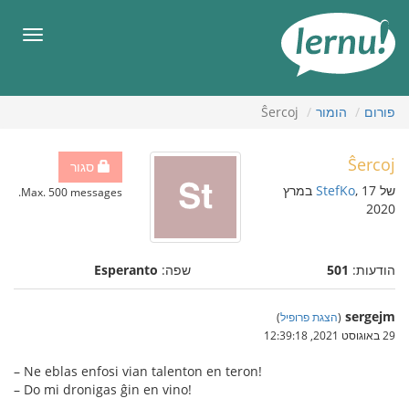
תוכן
עניינים
תפריט
פורום
הומור
Ŝercoj
Ŝercoj
סגור
של
StefKo
, 17 במרץ
Max. 500 messages.
2020
הודעות:
501
שפה:
Esperanto
sergejm
(
הצגת פרופיל
)
29 באוגוסט 2021, 12:39:18
– Ne eblas enfosi vian talenton en teron!
– Do mi dronigas ĝin en vino!