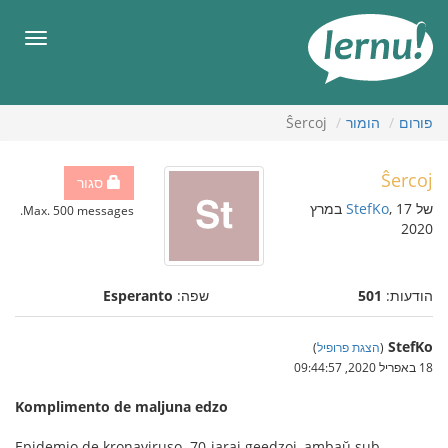
תוכן
עניינים
תפריט
פורום
הומור
Ŝercoj
Ŝercoj
סגור
של
StefKo
, 17 במרץ
Max. 500 messages.
2020
הודעות:
501
שפה:
Esperanto
StefKo
(
הצגת פרופיל
)
18 באפריל 2020, 09:44:57
Komplimento de maljuna edzo
Epidemio de kronaviruso. 70-jaraj geedzoj, ambaŭ sub