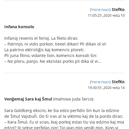
StefKo
(
הצגת פרופיל
)
10 במאי 2020, 11:05:25
Infana konsolo
Infanoj revenis el ferioj. La fileto diras:
– Patrinjo, ni vidis porkon, tieeel dikan! Pli dikan ol vi!
La patrino ektristiĝis kaj komencis ploreti.
Pli juna filino, vidante tion, komencis konsoli ŝin:
– Ne ploru, panjo. Ne ekzistas porko pli dika ol vi…
StefKo
(
הצגת פרופיל
)
14 במאי 2020, 19:30:55
Venĝemaj Sara kaj Ŝmul
(malnova juda ŝerco)
Sara Goldberg eksciis, ke ŝia edzo perfidis ŝin kun la edzino
de Ŝmul Vajsbuĥ. Do ŝi iras al la viktimo kaj de la pordo diras:
– Kara Ŝmul, ĉu vi scias, kiaj porkoj estas tiu via edzino kaj mia
edzo!? Ili sekse perfidas nin! Tio igas min venĝi min. Kion vi