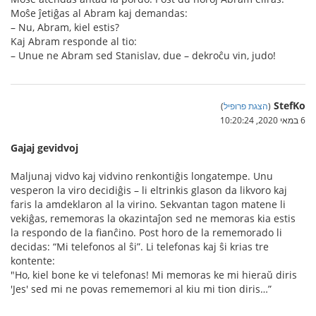
Moŝe ĵetiĝas al Abram kaj demandas:
– Nu, Abram, kiel estis?
Kaj Abram responde al tio:
– Unue ne Abram sed Stanislav, due – dekroĉu vin, judo!
StefKo
(
הצגת פרופיל
)
6 במאי 2020, 10:20:24
Gajaj gevidvoj
Maljunaj vidvo kaj vidvino renkontiĝis longatempe. Unu
vesperon la viro decidiĝis – li eltrinkis glason da likvoro kaj
faris la amdeklaron al la virino. Sekvantan tagon matene li
vekiĝas, rememoras la okazintaĵon sed ne memoras kia estis
la respondo de la fianĉino. Post horo de la rememorado li
decidas: “Mi telefonos al ŝi”. Li telefonas kaj ŝi krias tre
kontente:
"Ho, kiel bone ke vi telefonas! Mi memoras ke mi hieraŭ diris
'Jes' sed mi ne povas remememori al kiu mi tion diris…”