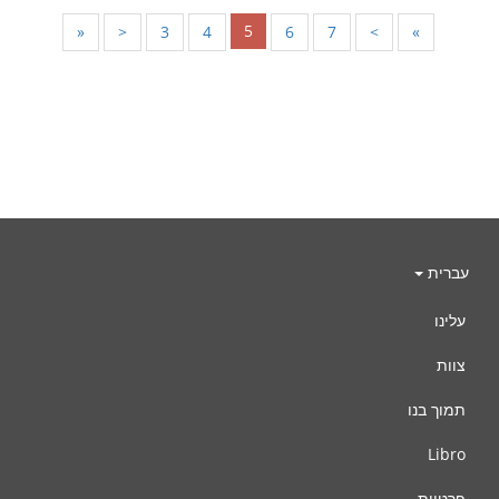
5
«
<
3
4
6
7
>
»
עברית
עלינו
צוות
תמוך בנו
Libro
פרטיות