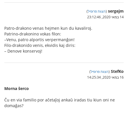
sergejm
(
הצגת פרופיל
)
14 במאי 2020, 23:12:46
Patro-drakono venas hejmen kun du kavaliroj.
Patrino-drakonino vokas filon:
–Venu, patro alportis verpermanĝon!
Filo-drakonido venis, ekvidis kaj diris:
– Denove konservoj!
StefKo
(
הצגת פרופיל
)
16 במאי 2020, 14:25:34
Morna ŝerco
Ĉu en via familio por aĉetaĵoj ankaŭ iradas tiu kiun oni ne
domaĝas?