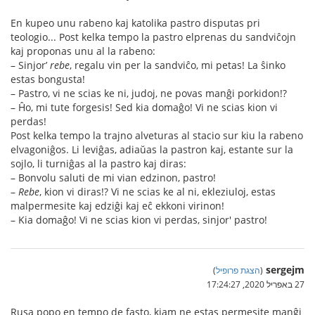
En kupeo unu rabeno kaj katolika pastro disputas pri
teologio... Post kelka tempo la pastro elprenas du sandviĉojn
kaj proponas unu al la rabeno:
– Sinjor’
rebe
, regalu vin per la sandviĉo, mi petas! La ŝinko
estas bongusta!
– Pastro, vi ne scias ke ni, judoj, ne povas manĝi porkidon!?
– Ĥo, mi tute forgesis! Sed kia domaĝo! Vi ne scias kion vi
perdas!
Post kelka tempo la trajno alveturas al stacio sur kiu la rabeno
elvagoniĝos. Li leviĝas, adiaŭas la pastron kaj, estante sur la
sojlo, li turniĝas al la pastro kaj diras:
– Bonvolu saluti de mi vian edzinon, pastro!
–
Rebe
, kion vi diras!? Vi ne scias ke al ni, ekleziuloj, estas
malpermesite kaj edziĝi kaj eĉ ekkoni virinon!
– Kia domaĝo! Vi ne scias kion vi perdas, sinjor' pastro!
sergejm
(
הצגת פרופיל
)
27 באפריל 2020, 17:24:27
Rusa popo en tempo de fasto, kiam ne estas permesite manĝi