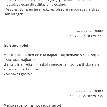
maskoj. La edzo direktiĝas al la edzino:
– Vi scias, Sofia, en tiu masko, eĉ plezure mi povas rigardi sur
vian vizaĝon.
StefKo
(
הצגת פרופיל
)
19 באפריל 2020, 13:50:58
Izolateco pole?
Mi ekfrapis pordon de mia najbaro kaj demandis ĉe la sojlo:
- Kio nova, najbaro?
Li montris al kelkajn maskojn pendantajn sur vesthoko en la
antaŭĉambro kaj diris:
- Mi havas gastojn...
StefKo
(
הצגת פרופיל
)
27 באפריל 2020, 11:15:19
Malica rabeno
(malnova juda ŝerco)