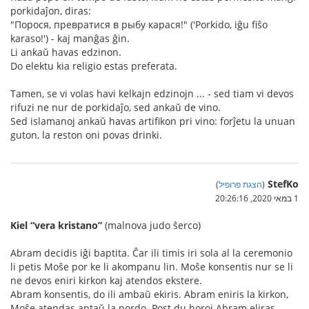
porkidaĵon, diras:
"Порося, превратися в рыбу карася!" ('Porkido, iĝu fiŝo
karaso!') - kaj manĝas ĝin.
Li ankaŭ havas edzinon.
Do elektu kia religio estas preferata.
Tamen, se vi volas havi kelkajn edzinojn ... - sed tiam vi devos
rifuzi ne nur de porkidaĵo, sed ankaŭ de vino.
Sed islamanoj ankaŭ havas artifikon pri vino: forĵetu la unuan
guton, la reston oni povas drinki.
StefKo
(
הצגת פרופיל
)
1 במאי 2020, 20:26:16
Kiel “vera kristano”
(malnova judo ŝerco)
Abram decidis iĝi baptita. Ĉar ili timis iri sola al la ceremonio
li petis Moŝe por ke li akompanu lin. Moŝe konsentis nur se li
ne devos eniri kirkon kaj atendos ekstere.
Abram konsentis, do ili ambaŭ ekiris. Abram eniris la kirkon,
Moŝe atendas antaŭ la pordo. Post du horoj Abram eliras.