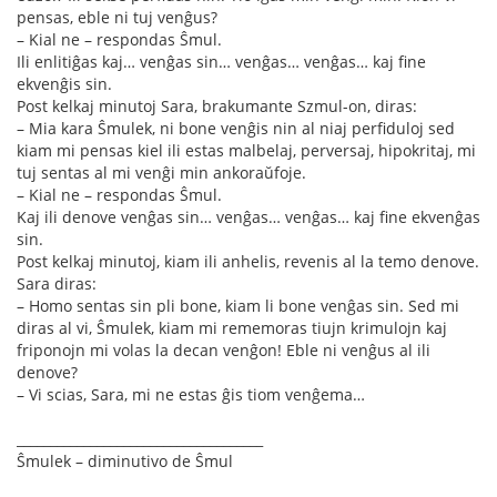
pensas, eble ni tuj venĝus?
– Kial ne – respondas Ŝmul.
Ili enlitiĝas kaj… venĝas sin… venĝas… venĝas… kaj fine
ekvenĝis sin.
Post kelkaj minutoj Sara, brakumante Szmul-on, diras:
– Mia kara Ŝmulek, ni bone venĝis nin al niaj perfiduloj sed
kiam mi pensas kiel ili estas malbelaj, perversaj, hipokritaj, mi
tuj sentas al mi venĝi min ankoraŭfoje.
– Kial ne – respondas Ŝmul.
Kaj ili denove venĝas sin… venĝas… venĝas… kaj fine ekvenĝas
sin.
Post kelkaj minutoj, kiam ili anhelis, revenis al la temo denove.
Sara diras:
– Homo sentas sin pli bone, kiam li bone venĝas sin. Sed mi
diras al vi, Ŝmulek, kiam mi rememoras tiujn krimulojn kaj
friponojn mi volas la decan venĝon! Eble ni venĝus al ili
denove?
– Vi scias, Sara, mi ne estas ĝis tiom venĝema…
_____________________________________
Ŝmulek – diminutivo de Ŝmul