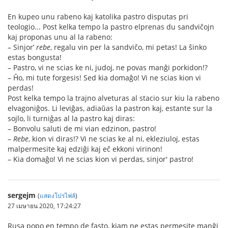
En kupeo unu rabeno kaj katolika pastro disputas pri
teologio... Post kelka tempo la pastro elprenas du sandviĉojn
kaj proponas unu al la rabeno:
– Sinjor’
rebe
, regalu vin per la sandviĉo, mi petas! La ŝinko
estas bongusta!
– Pastro, vi ne scias ke ni, judoj, ne povas manĝi porkidon!?
– Ĥo, mi tute forgesis! Sed kia domaĝo! Vi ne scias kion vi
perdas!
Post kelka tempo la trajno alveturas al stacio sur kiu la rabeno
elvagoniĝos. Li leviĝas, adiaŭas la pastron kaj, estante sur la
sojlo, li turniĝas al la pastro kaj diras:
– Bonvolu saluti de mi vian edzinon, pastro!
–
Rebe
, kion vi diras!? Vi ne scias ke al ni, ekleziuloj, estas
malpermesite kaj edziĝi kaj eĉ ekkoni virinon!
– Kia domaĝo! Vi ne scias kion vi perdas, sinjor' pastro!
sergejm
(
แสดงโปรไฟล์
)
27 เมษายน 2020, 17:24:27
Rusa popo en tempo de fasto, kiam ne estas permesite manĝi