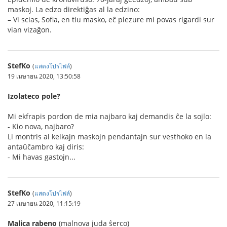
maskoj. La edzo direktiĝas al la edzino:
– Vi scias, Sofia, en tiu masko, eĉ plezure mi povas rigardi sur
vian vizaĝon.
StefKo
(
แสดงโปรไฟล์
)
19 เมษายน 2020, 13:50:58
Izolateco pole?
Mi ekfrapis pordon de mia najbaro kaj demandis ĉe la sojlo:
- Kio nova, najbaro?
Li montris al kelkajn maskojn pendantajn sur vesthoko en la
antaŭĉambro kaj diris:
- Mi havas gastojn...
StefKo
(
แสดงโปรไฟล์
)
27 เมษายน 2020, 11:15:19
Malica rabeno
(malnova juda ŝerco)