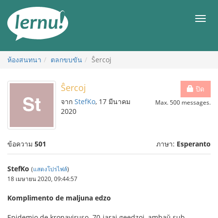
ไป
ยัง
เมนู
สารบัญ
ห้องสนทนา
ตลกขบขัน
Ŝercoj
Ŝercoj
ปิด
จาก
StefKo
, 17 มีนาคม
Max. 500 messages.
2020
ข้อความ
501
ภาษา:
Esperanto
StefKo
(
แสดงโปรไฟล์
)
18 เมษายน 2020, 09:44:57
Komplimento de maljuna edzo
Epidemio de kronaviruso. 70-jaraj geedzoj, ambaŭ sub