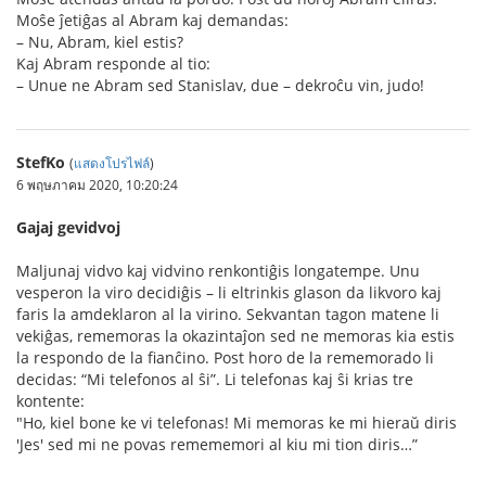
Moŝe ĵetiĝas al Abram kaj demandas:
– Nu, Abram, kiel estis?
Kaj Abram responde al tio:
– Unue ne Abram sed Stanislav, due – dekroĉu vin, judo!
StefKo
(
แสดงโปรไฟล์
)
6 พฤษภาคม 2020, 10:20:24
Gajaj gevidvoj
Maljunaj vidvo kaj vidvino renkontiĝis longatempe. Unu
vesperon la viro decidiĝis – li eltrinkis glason da likvoro kaj
faris la amdeklaron al la virino. Sekvantan tagon matene li
vekiĝas, rememoras la okazintaĵon sed ne memoras kia estis
la respondo de la fianĉino. Post horo de la rememorado li
decidas: “Mi telefonos al ŝi”. Li telefonas kaj ŝi krias tre
kontente:
"Ho, kiel bone ke vi telefonas! Mi memoras ke mi hieraŭ diris
'Jes' sed mi ne povas remememori al kiu mi tion diris…”