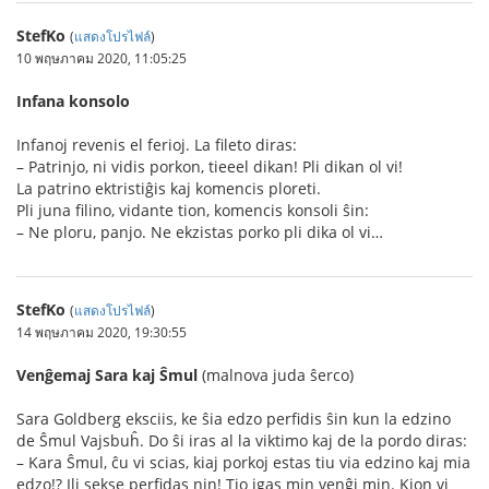
StefKo
(
แสดงโปรไฟล์
)
10 พฤษภาคม 2020, 11:05:25
Infana konsolo
Infanoj revenis el ferioj. La fileto diras:
– Patrinjo, ni vidis porkon, tieeel dikan! Pli dikan ol vi!
La patrino ektristiĝis kaj komencis ploreti.
Pli juna filino, vidante tion, komencis konsoli ŝin:
– Ne ploru, panjo. Ne ekzistas porko pli dika ol vi…
StefKo
(
แสดงโปรไฟล์
)
14 พฤษภาคม 2020, 19:30:55
Venĝemaj Sara kaj Ŝmul
(malnova juda ŝerco)
Sara Goldberg eksciis, ke ŝia edzo perfidis ŝin kun la edzino
de Ŝmul Vajsbuĥ. Do ŝi iras al la viktimo kaj de la pordo diras:
– Kara Ŝmul, ĉu vi scias, kiaj porkoj estas tiu via edzino kaj mia
edzo!? Ili sekse perfidas nin! Tio igas min venĝi min. Kion vi