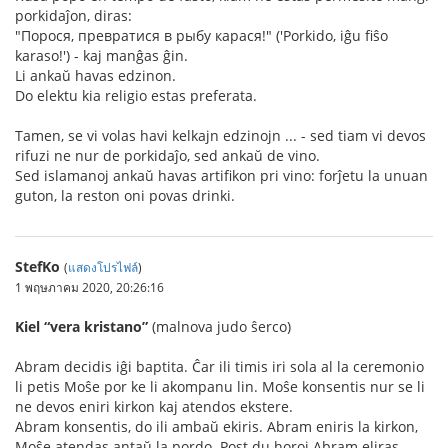
porkidaĵon, diras:
"Порося, превратися в рыбу карася!" ('Porkido, iĝu fiŝo
karaso!') - kaj manĝas ĝin.
Li ankaŭ havas edzinon.
Do elektu kia religio estas preferata.
Tamen, se vi volas havi kelkajn edzinojn ... - sed tiam vi devos
rifuzi ne nur de porkidaĵo, sed ankaŭ de vino.
Sed islamanoj ankaŭ havas artifikon pri vino: forĵetu la unuan
guton, la reston oni povas drinki.
StefKo
(
แสดงโปรไฟล์
)
1 พฤษภาคม 2020, 20:26:16
Kiel “vera kristano”
(malnova judo ŝerco)
Abram decidis iĝi baptita. Ĉar ili timis iri sola al la ceremonio
li petis Moŝe por ke li akompanu lin. Moŝe konsentis nur se li
ne devos eniri kirkon kaj atendos ekstere.
Abram konsentis, do ili ambaŭ ekiris. Abram eniris la kirkon,
Moŝe atendas antaŭ la pordo. Post du horoj Abram eliras.