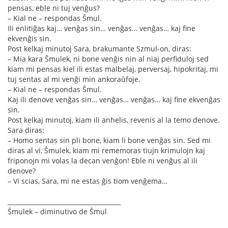
pensas, eble ni tuj venĝus?
– Kial ne – respondas Ŝmul.
Ili enlitiĝas kaj… venĝas sin… venĝas… venĝas… kaj fine
ekvenĝis sin.
Post kelkaj minutoj Sara, brakumante Szmul-on, diras:
– Mia kara Ŝmulek, ni bone venĝis nin al niaj perfiduloj sed
kiam mi pensas kiel ili estas malbelaj, perversaj, hipokritaj, mi
tuj sentas al mi venĝi min ankoraŭfoje.
– Kial ne – respondas Ŝmul.
Kaj ili denove venĝas sin… venĝas… venĝas… kaj fine ekvenĝas
sin.
Post kelkaj minutoj, kiam ili anhelis, revenis al la temo denove.
Sara diras:
– Homo sentas sin pli bone, kiam li bone venĝas sin. Sed mi
diras al vi, Ŝmulek, kiam mi rememoras tiujn krimulojn kaj
friponojn mi volas la decan venĝon! Eble ni venĝus al ili
denove?
– Vi scias, Sara, mi ne estas ĝis tiom venĝema…
_____________________________________
Ŝmulek – diminutivo de Ŝmul