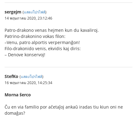
sergejm
(
แสดงโปรไฟล์
)
14 พฤษภาคม 2020, 23:12:46
Patro-drakono venas hejmen kun du kavaliroj.
Patrino-drakonino vokas filon:
–Venu, patro alportis verpermanĝon!
Filo-drakonido venis, ekvidis kaj diris:
– Denove konservoj!
StefKo
(
แสดงโปรไฟล์
)
16 พฤษภาคม 2020, 14:25:34
Morna ŝerco
Ĉu en via familio por aĉetaĵoj ankaŭ iradas tiu kiun oni ne
domaĝas?