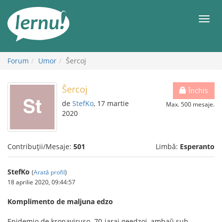
Mergi
la
Meni
conținut
Forum
Umor
Ŝercoj
Ŝercoj
Închis
de
StefKo
, 17 martie
Max. 500 mesaje.
2020
Contribuții/Mesaje:
501
Limbă:
Esperanto
StefKo
(
Arată profil
)
18 aprilie 2020, 09:44:57
Komplimento de maljuna edzo
Epidemio de kronaviruso. 70-jaraj geedzoj, ambaŭ sub