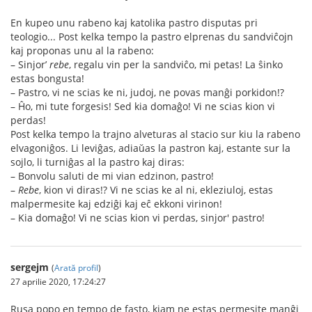
En kupeo unu rabeno kaj katolika pastro disputas pri
teologio... Post kelka tempo la pastro elprenas du sandviĉojn
kaj proponas unu al la rabeno:
– Sinjor’
rebe
, regalu vin per la sandviĉo, mi petas! La ŝinko
estas bongusta!
– Pastro, vi ne scias ke ni, judoj, ne povas manĝi porkidon!?
– Ĥo, mi tute forgesis! Sed kia domaĝo! Vi ne scias kion vi
perdas!
Post kelka tempo la trajno alveturas al stacio sur kiu la rabeno
elvagoniĝos. Li leviĝas, adiaŭas la pastron kaj, estante sur la
sojlo, li turniĝas al la pastro kaj diras:
– Bonvolu saluti de mi vian edzinon, pastro!
–
Rebe
, kion vi diras!? Vi ne scias ke al ni, ekleziuloj, estas
malpermesite kaj edziĝi kaj eĉ ekkoni virinon!
– Kia domaĝo! Vi ne scias kion vi perdas, sinjor' pastro!
sergejm
(
Arată profil
)
27 aprilie 2020, 17:24:27
Rusa popo en tempo de fasto, kiam ne estas permesite manĝi