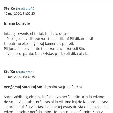
StefKo
(
Arată profil
)
10 mai 2020, 11:05:25
Infana konsolo
Infanoj revenis el ferioj. La fileto diras:
– Patrinjo, ni vidis porkon, tieeel dikan! Pli dikan ol vi!
La patrino ektristiĝis kaj komencis ploreti.
Pli juna filino, vidante tion, komencis konsoli ŝin:
– Ne ploru, panjo. Ne ekzistas porko pli dika ol vi…
StefKo
(
Arată profil
)
14 mai 2020, 19:30:55
Venĝemaj Sara kaj Ŝmul
(malnova juda ŝerco)
Sara Goldberg eksciis, ke ŝia edzo perfidis ŝin kun la edzino
de Ŝmul Vajsbuĥ. Do ŝi iras al la viktimo kaj de la pordo diras:
– Kara Ŝmul, ĉu vi scias, kiaj porkoj estas tiu via edzino kaj mia
edzo!? Ili sekse perfidas nin! Tio igas min venĝi min. Kion vi