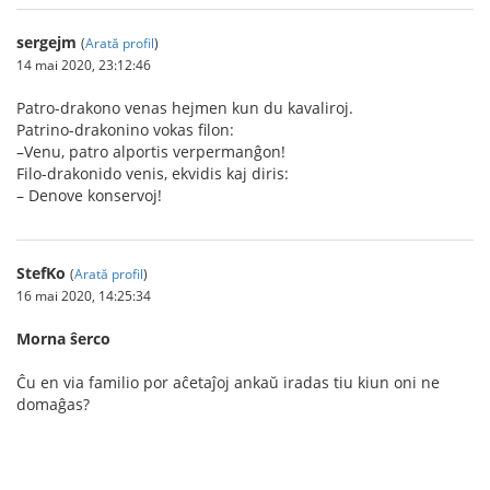
sergejm
(
Arată profil
)
14 mai 2020, 23:12:46
Patro-drakono venas hejmen kun du kavaliroj.
Patrino-drakonino vokas filon:
–Venu, patro alportis verpermanĝon!
Filo-drakonido venis, ekvidis kaj diris:
– Denove konservoj!
StefKo
(
Arată profil
)
16 mai 2020, 14:25:34
Morna ŝerco
Ĉu en via familio por aĉetaĵoj ankaŭ iradas tiu kiun oni ne
domaĝas?