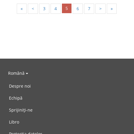
5
«
<
3
4
6
7
>
»
Română
Despre noi
Echipă
Sprijiniți-ne
Libro
Protecția datelor