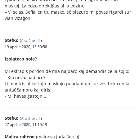
maskoj. La edzo direktiĝas al la edzino:
– Vi scias, Sofia, en tiu masko, eĉ plezure mi povas rigardi sur
vian vizaĝon.
StefKo
(
Arată profil
)
19 aprilie 2020, 13:50:58
Izolateco pole?
Mi ekfrapis pordon de mia najbaro kaj demandis ĉe la sojlo:
- Kio nova, najbaro?
Li montris al kelkajn maskojn pendantajn sur vesthoko en la
antaŭĉambro kaj diris:
- Mi havas gastojn...
StefKo
(
Arată profil
)
27 aprilie 2020, 11:15:19
Malica rabeno
(malnova juda ŝerco)