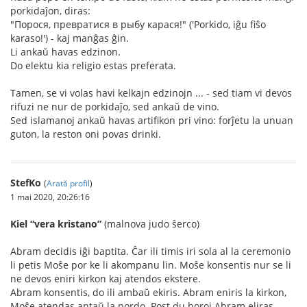
porkidaĵon, diras:
"Порося, превратися в рыбу карася!" ('Porkido, iĝu fiŝo
karaso!') - kaj manĝas ĝin.
Li ankaŭ havas edzinon.
Do elektu kia religio estas preferata.
Tamen, se vi volas havi kelkajn edzinojn ... - sed tiam vi devos
rifuzi ne nur de porkidaĵo, sed ankaŭ de vino.
Sed islamanoj ankaŭ havas artifikon pri vino: forĵetu la unuan
guton, la reston oni povas drinki.
StefKo
(
Arată profil
)
1 mai 2020, 20:26:16
Kiel “vera kristano”
(malnova judo ŝerco)
Abram decidis iĝi baptita. Ĉar ili timis iri sola al la ceremonio
li petis Moŝe por ke li akompanu lin. Moŝe konsentis nur se li
ne devos eniri kirkon kaj atendos ekstere.
Abram konsentis, do ili ambaŭ ekiris. Abram eniris la kirkon,
Moŝe atendas antaŭ la pordo. Post du horoj Abram eliras.