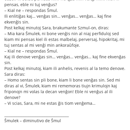
pensas, eble ni tuj venĝus?
– Kial ne – respondas Ŝmul.
Ili enlitiĝas kaj… venĝas sin… venĝas… venĝas… kaj fine
ekvenĝis sin.
Post kelkaj minutoj Sara, brakumante Szmul-on, diras:
– Mia kara Ŝmulek, ni bone venĝis nin al niaj perfiduloj sed
kiam mi pensas kiel ili estas malbelaj, perversaj, hipokritaj, mi
tuj sentas al mi venĝi min ankoraŭfoje.
– Kial ne – respondas Ŝmul.
Kaj ili denove venĝas sin… venĝas… venĝas… kaj fine ekvenĝas
sin.
Post kelkaj minutoj, kiam ili anhelis, revenis al la temo denove.
Sara diras:
– Homo sentas sin pli bone, kiam li bone venĝas sin. Sed mi
diras al vi, Ŝmulek, kiam mi rememoras tiujn krimulojn kaj
friponojn mi volas la decan venĝon! Eble ni venĝus al ili
denove?
– Vi scias, Sara, mi ne estas ĝis tiom venĝema…
_____________________________________
Ŝmulek – diminutivo de Ŝmul