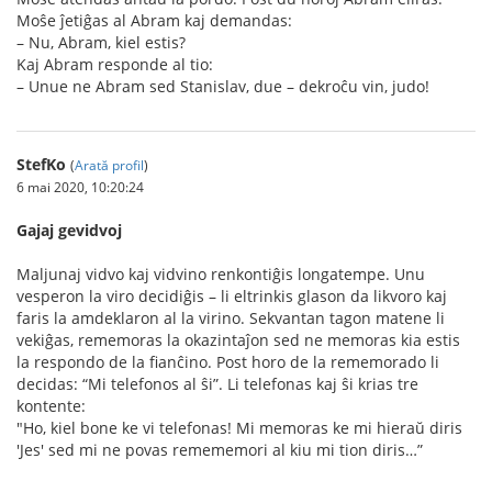
Moŝe ĵetiĝas al Abram kaj demandas:
– Nu, Abram, kiel estis?
Kaj Abram responde al tio:
– Unue ne Abram sed Stanislav, due – dekroĉu vin, judo!
StefKo
(
Arată profil
)
6 mai 2020, 10:20:24
Gajaj gevidvoj
Maljunaj vidvo kaj vidvino renkontiĝis longatempe. Unu
vesperon la viro decidiĝis – li eltrinkis glason da likvoro kaj
faris la amdeklaron al la virino. Sekvantan tagon matene li
vekiĝas, rememoras la okazintaĵon sed ne memoras kia estis
la respondo de la fianĉino. Post horo de la rememorado li
decidas: “Mi telefonos al ŝi”. Li telefonas kaj ŝi krias tre
kontente:
"Ho, kiel bone ke vi telefonas! Mi memoras ke mi hieraŭ diris
'Jes' sed mi ne povas remememori al kiu mi tion diris…”