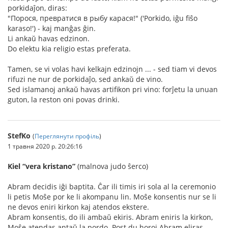
porkidaĵon, diras:
"Порося, превратися в рыбу карася!" ('Porkido, iĝu fiŝo
karaso!') - kaj manĝas ĝin.
Li ankaŭ havas edzinon.
Do elektu kia religio estas preferata.
Tamen, se vi volas havi kelkajn edzinojn ... - sed tiam vi devos
rifuzi ne nur de porkidaĵo, sed ankaŭ de vino.
Sed islamanoj ankaŭ havas artifikon pri vino: forĵetu la unuan
guton, la reston oni povas drinki.
StefKo
(
Переглянути профіль
)
1 травня 2020 р. 20:26:16
Kiel “vera kristano”
(malnova judo ŝerco)
Abram decidis iĝi baptita. Ĉar ili timis iri sola al la ceremonio
li petis Moŝe por ke li akompanu lin. Moŝe konsentis nur se li
ne devos eniri kirkon kaj atendos ekstere.
Abram konsentis, do ili ambaŭ ekiris. Abram eniris la kirkon,
Moŝe atendas antaŭ la pordo. Post du horoj Abram eliras.