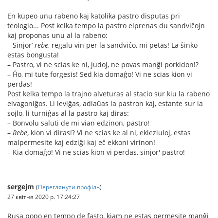
En kupeo unu rabeno kaj katolika pastro disputas pri
teologio... Post kelka tempo la pastro elprenas du sandviĉojn
kaj proponas unu al la rabeno:
– Sinjor’
rebe
, regalu vin per la sandviĉo, mi petas! La ŝinko
estas bongusta!
– Pastro, vi ne scias ke ni, judoj, ne povas manĝi porkidon!?
– Ĥo, mi tute forgesis! Sed kia domaĝo! Vi ne scias kion vi
perdas!
Post kelka tempo la trajno alveturas al stacio sur kiu la rabeno
elvagoniĝos. Li leviĝas, adiaŭas la pastron kaj, estante sur la
sojlo, li turniĝas al la pastro kaj diras:
– Bonvolu saluti de mi vian edzinon, pastro!
–
Rebe
, kion vi diras!? Vi ne scias ke al ni, ekleziuloj, estas
malpermesite kaj edziĝi kaj eĉ ekkoni virinon!
– Kia domaĝo! Vi ne scias kion vi perdas, sinjor' pastro!
sergejm
(
Переглянути профіль
)
27 квітня 2020 р. 17:24:27
Rusa popo en tempo de fasto, kiam ne estas permesite manĝi