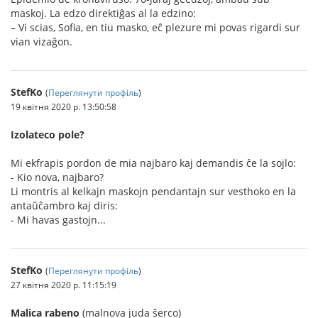
maskoj. La edzo direktiĝas al la edzino:
– Vi scias, Sofia, en tiu masko, eĉ plezure mi povas rigardi sur
vian vizaĝon.
StefKo
(
Переглянути профіль
)
19 квітня 2020 р. 13:50:58
Izolateco pole?
Mi ekfrapis pordon de mia najbaro kaj demandis ĉe la sojlo:
- Kio nova, najbaro?
Li montris al kelkajn maskojn pendantajn sur vesthoko en la
antaŭĉambro kaj diris:
- Mi havas gastojn...
StefKo
(
Переглянути профіль
)
27 квітня 2020 р. 11:15:19
Malica rabeno
(malnova juda ŝerco)