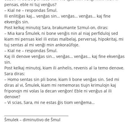
pensas, eble ni tuj venĝus?
– Kial ne – respondas Ŝmul.
Ili enlitiĝas kaj… venĝas sin… venĝas… venĝas… kaj fine
ekvenĝis sin.
Post kelkaj minutoj Sara, brakumante Szmul-on, diras:
– Mia kara Ŝmulek, ni bone venĝis nin al niaj perfiduloj sed
kiam mi pensas kiel ili estas malbelaj, perversaj, hipokritaj, mi
tuj sentas al mi venĝi min ankoraŭfoje.
– Kial ne – respondas Ŝmul.
Kaj ili denove venĝas sin… venĝas… venĝas… kaj fine ekvenĝas
sin.
Post kelkaj minutoj, kiam ili anhelis, revenis al la temo denove.
Sara diras:
– Homo sentas sin pli bone, kiam li bone venĝas sin. Sed mi
diras al vi, Ŝmulek, kiam mi rememoras tiujn krimulojn kaj
friponojn mi volas la decan venĝon! Eble ni venĝus al ili
denove?
– Vi scias, Sara, mi ne estas ĝis tiom venĝema…
_____________________________________
Ŝmulek – diminutivo de Ŝmul