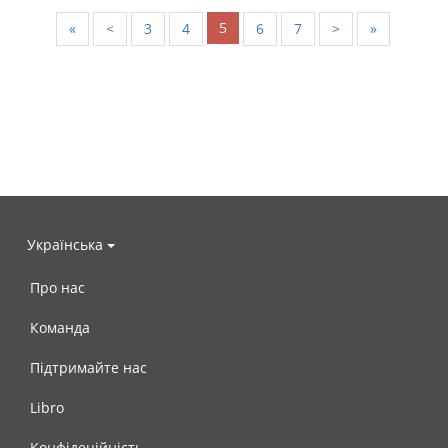
5
«
<
3
4
6
7
>
»
Українська
Про нас
Команда
Підтримайте нас
Libro
Конфідеційність