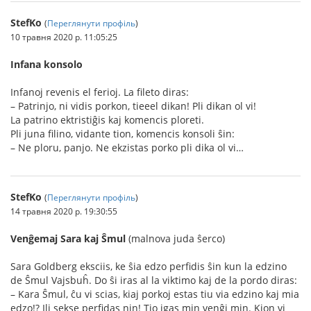
StefKo
(
Переглянути профіль
)
10 травня 2020 р. 11:05:25
Infana konsolo
Infanoj revenis el ferioj. La fileto diras:
– Patrinjo, ni vidis porkon, tieeel dikan! Pli dikan ol vi!
La patrino ektristiĝis kaj komencis ploreti.
Pli juna filino, vidante tion, komencis konsoli ŝin:
– Ne ploru, panjo. Ne ekzistas porko pli dika ol vi…
StefKo
(
Переглянути профіль
)
14 травня 2020 р. 19:30:55
Venĝemaj Sara kaj Ŝmul
(malnova juda ŝerco)
Sara Goldberg eksciis, ke ŝia edzo perfidis ŝin kun la edzino
de Ŝmul Vajsbuĥ. Do ŝi iras al la viktimo kaj de la pordo diras:
– Kara Ŝmul, ĉu vi scias, kiaj porkoj estas tiu via edzino kaj mia
edzo!? Ili sekse perfidas nin! Tio igas min venĝi min. Kion vi