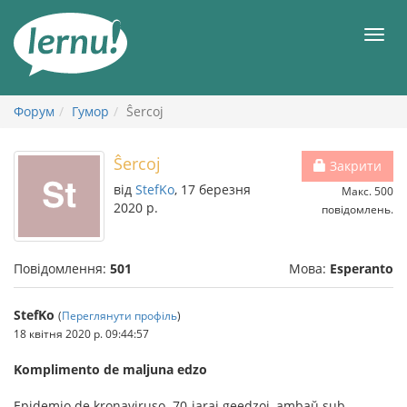
До
змісту
Мен
Форум
Гумор
Ŝercoj
Ŝercoj
Закрити
від
StefKo
, 17 березня
Макс. 500
2020 р.
повідомлень.
Повідомлення:
501
Мова:
Esperanto
StefKo
(
Переглянути профіль
)
18 квітня 2020 р. 09:44:57
Komplimento de maljuna edzo
Epidemio de kronaviruso. 70-jaraj geedzoj, ambaŭ sub