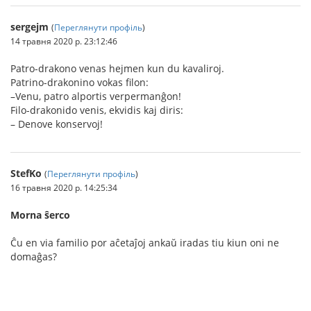
sergejm
(
Переглянути профіль
)
14 травня 2020 р. 23:12:46
Patro-drakono venas hejmen kun du kavaliroj.
Patrino-drakonino vokas filon:
–Venu, patro alportis verpermanĝon!
Filo-drakonido venis, ekvidis kaj diris:
– Denove konservoj!
StefKo
(
Переглянути профіль
)
16 травня 2020 р. 14:25:34
Morna ŝerco
Ĉu en via familio por aĉetaĵoj ankaŭ iradas tiu kiun oni ne
domaĝas?