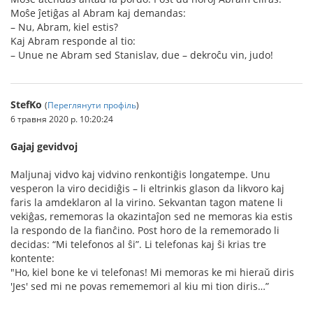
Moŝe ĵetiĝas al Abram kaj demandas:
– Nu, Abram, kiel estis?
Kaj Abram responde al tio:
– Unue ne Abram sed Stanislav, due – dekroĉu vin, judo!
StefKo
(
Переглянути профіль
)
6 травня 2020 р. 10:20:24
Gajaj gevidvoj
Maljunaj vidvo kaj vidvino renkontiĝis longatempe. Unu
vesperon la viro decidiĝis – li eltrinkis glason da likvoro kaj
faris la amdeklaron al la virino. Sekvantan tagon matene li
vekiĝas, rememoras la okazintaĵon sed ne memoras kia estis
la respondo de la fianĉino. Post horo de la rememorado li
decidas: “Mi telefonos al ŝi”. Li telefonas kaj ŝi krias tre
kontente:
"Ho, kiel bone ke vi telefonas! Mi memoras ke mi hieraŭ diris
'Jes' sed mi ne povas remememori al kiu mi tion diris…”