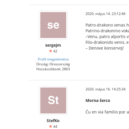
2020. május 14. 23:12:46
Patro-drakono venas h
Patrino-drakonino voka
–Venu, patro alportis
Filo-drakonido venis, ek
sergejm
– Denove konservoj!
42
Profil megtekintése
Ország: Oroszország
Hozzászólások: 2863
2020. május 16. 14:25:34
Morna ŝerco
Ĉu en via familio por 
StefKo
44