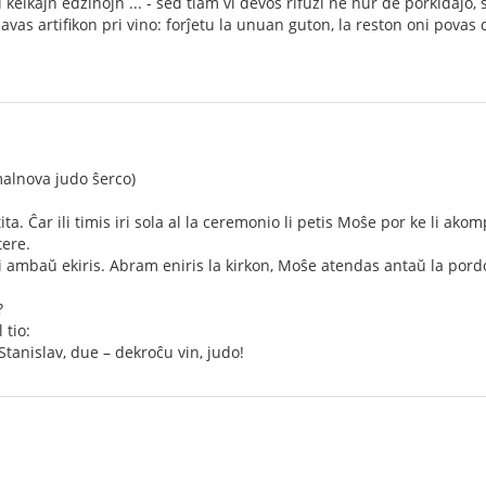
 kelkajn edzinojn ... - sed tiam vi devos rifuzi ne nur de porkidaĵo,
vas artifikon pri vino: forĵetu la unuan guton, la reston oni povas d
alnova judo ŝerco)
ta. Ĉar ili timis iri sola al la ceremonio li petis Moŝe por ke li ak
tere.
i ambaŭ ekiris. Abram eniris la kirkon, Moŝe atendas antaŭ la pordo
?
 tio:
anislav, due – dekroĉu vin, judo!