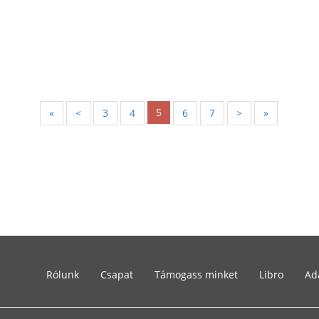
5
«
<
3
4
6
7
>
»
Rólunk
Csapat
Támogass minket
Libro
Ad