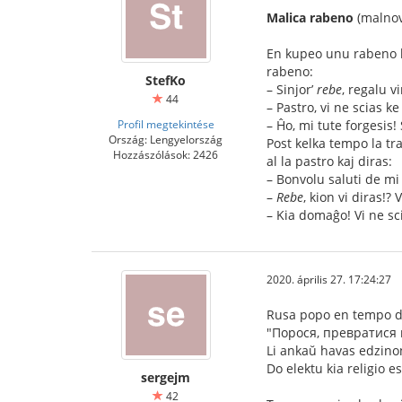
Malica rabeno
(malnov
En kupeo unu rabeno ka
rabeno:
StefKo
– Sinjor’
rebe
, regalu v
44
– Pastro, vi ne scias k
Profil megtekintése
– Ĥo, mi tute forgesis!
Ország: Lengyelország
Post kelka tempo la tra
Hozzászólások: 2426
al la pastro kaj diras:
– Bonvolu saluti de mi
–
Rebe
, kion vi diras!?
– Kia domaĝo! Vi ne sci
2020. április 27. 17:24:27
Rusa popo en tempo de
"Порося, превратися в 
Li ankaŭ havas edzino
Do elektu kia religio e
sergejm
42