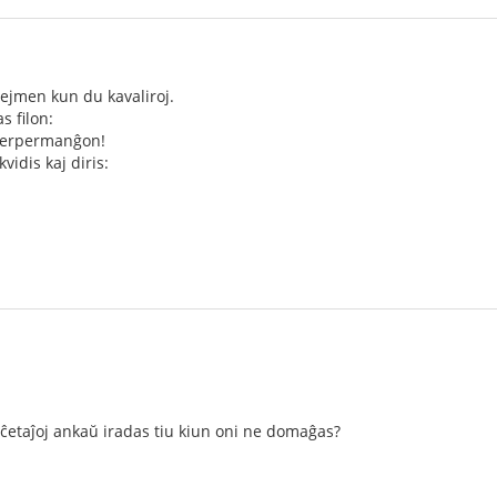
ejmen kun du kavaliroj.
s filon:
 verpermanĝon!
vidis kaj diris:
aĉetaĵoj ankaŭ iradas tiu kiun oni ne domaĝas?