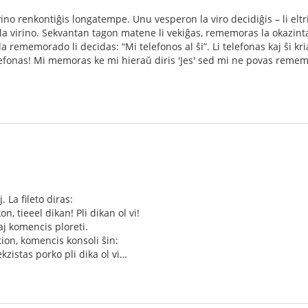
ino renkontiĝis longatempe. Unu vesperon la viro decidiĝis – li eltri
 la virino. Sekvantan tagon matene li vekiĝas, rememoras la okazin
la rememorado li decidas: “Mi telefonos al ŝi”. Li telefonas kaj ŝi kr
elefonas! Mi memoras ke mi hieraŭ diris 'Jes' sed mi ne povas remem
. La fileto diras:
on, tieeel dikan! Pli dikan ol vi!
kaj komencis ploreti.
 tion, komencis konsoli ŝin:
kzistas porko pli dika ol vi…