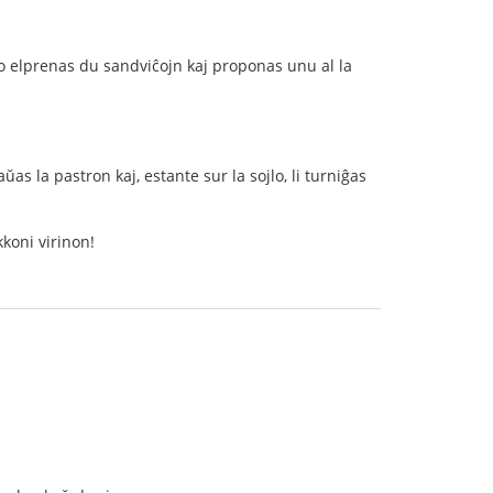
ro elprenas du sandviĉojn kaj proponas unu al la
ŭas la pastron kaj, estante sur la sojlo, li turniĝas
kkoni virinon!