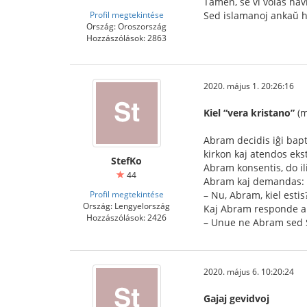
Tamen, se vi volas havi
Profil megtekintése
Sed islamanoj ankaŭ ha
Ország: Oroszország
Hozzászólások: 2863
2020. május 1. 20:26:16
Kiel “vera kristano”
(m
Abram decidis iĝi bapti
kirkon kaj atendos eks
StefKo
Abram konsentis, do il
44
Abram kaj demandas:
Profil megtekintése
– Nu, Abram, kiel estis
Ország: Lengyelország
Kaj Abram responde al
Hozzászólások: 2426
– Unue ne Abram sed St
2020. május 6. 10:20:24
Gajaj gevidvoj