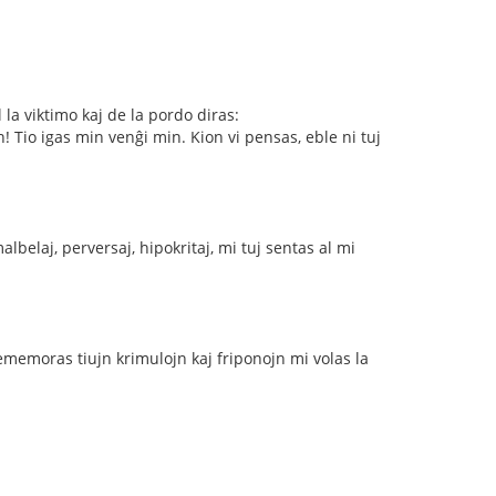
 la viktimo kaj de la pordo diras:
in! Tio igas min venĝi min. Kion vi pensas, eble ni tuj
lbelaj, perversaj, hipokritaj, mi tuj sentas al mi
rememoras tiujn krimulojn kaj friponojn mi volas la