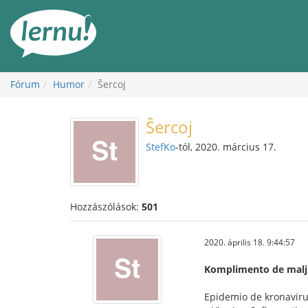
Tartalom
Fórum
Humor
Ŝercoj
Ŝercoj
StefKo
-tól, 2020. március 17.
Hozzászólások:
501
2020. április 18. 9:44:57
Komplimento de malj
Epidemio de kronavirus