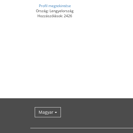
Profil megtekintése
Ország: Lengyelország
Hozzászólások: 2426
Magyar