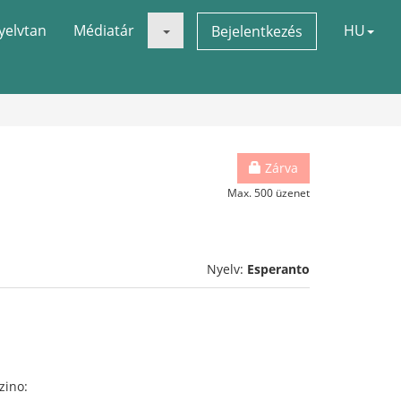
yelvtan
Médiatár
HU
Bejelentkezés
Zárva
Max. 500 üzenet
Nyelv:
Esperanto
zino: