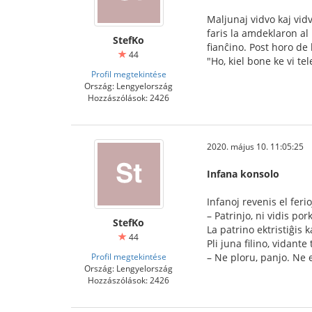
Maljunaj vidvo kaj vidv
faris la amdeklaron al
StefKo
fianĉino. Post horo de 
44
"Ho, kiel bone ke vi t
Profil megtekintése
Ország: Lengyelország
Hozzászólások: 2426
2020. május 10. 11:05:25
Infana konsolo
Infanoj revenis el ferioj
– Patrinjo, ni vidis pork
StefKo
La patrino ektristiĝis 
44
Pli juna filino, vidante
Profil megtekintése
– Ne ploru, panjo. Ne e
Ország: Lengyelország
Hozzászólások: 2426