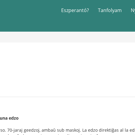
Eszperantó?
Tanfolyam
N
una edzo
o. 70-jaraj geedzoj, ambaŭ sub maskoj. La edzo direktiĝas al la ed