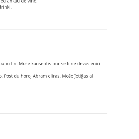
 sed ankaŭ de vino.
rinki.
ompanu lin. Moŝe konsentis nur se li ne devos eniri
. Post du horoj Abram eliras. Moŝe ĵetiĝas al