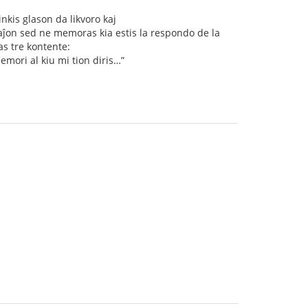
nkis glason da likvoro kaj
taĵon sed ne memoras kia estis la respondo de la
ias tre kontente:
emori al kiu mi tion diris…”