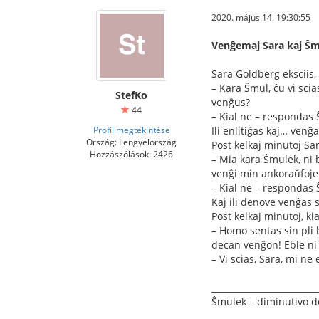
2020. május 14. 19:30:55
Venĝemaj Sara kaj Ŝm
Sara Goldberg eksciis, 
– Kara Ŝmul, ĉu vi scia
StefKo
venĝus?
44
– Kial ne – respondas 
Profil megtekintése
Ili enlitiĝas kaj… ven
Ország: Lengyelország
Post kelkaj minutoj Sa
Hozzászólások: 2426
– Mia kara Ŝmulek, ni b
venĝi min ankoraŭfoje
– Kial ne – respondas 
Kaj ili denove venĝas 
Post kelkaj minutoj, ki
– Homo sentas sin pli 
decan venĝon! Eble ni 
– Vi scias, Sara, mi n
_________________________
Ŝmulek – diminutivo 