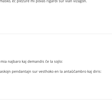
iu masko, eĉ plezure mi povas rigardi sur vian vizaĝon.
mia najbaro kaj demandis ĉe la sojlo:
maskojn pendantajn sur vesthoko en la antaŭĉambro kaj diris: