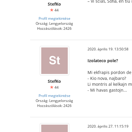
– Vi scias, Sofia, en t
StefKo
44
Profil megtekintése
Ország: Lengyelország
Hozzászólások: 2426
2020. április 19. 13:50:58
Izolateco pole?
Mi ekfrapis pordon de 
- Kio nova, najbaro?
StefKo
Li montris al kelkajn 
44
- Mi havas gastojn...
Profil megtekintése
Ország: Lengyelország
Hozzászólások: 2426
2020. április 27. 11:15:19