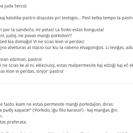
a juda ŝerco)
j katolika pastro disputas pri teologio... Post kelka tempo la past
in per la sandviĉo, mi petas! La ŝinko estas bongusta!
e ni, judoj, ne povas manĝi porkidon!?
 Sed kia domaĝo! Vi ne scias kion vi perdas!
jno alveturas al stacio sur kiu la rabeno elvagoniĝos. Li leviĝas, adia
 vian edzinon, pastro!
 Vi ne scias ke al ni, ekleziuloj, estas malpermesite kaj edziĝi kaj eĉ e
as kion vi perdas, sinjor' pastro!
 fasto, kiam ne estas permesite manĝi porkidaĵon, diras:
рыбу карася!" ('Porkido, iĝu fiŝo karaso!') - kaj manĝas ĝin.
n.
stas preferata.