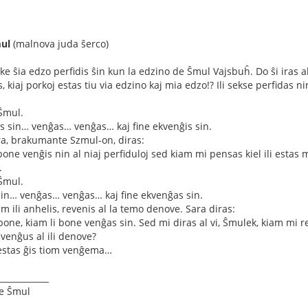
ul
(malnova juda ŝerco)
ke ŝia edzo perfidis ŝin kun la edzino de Ŝmul Vajsbuĥ. Do ŝi iras al
s, kiaj porkoj estas tiu via edzino kaj mia edzo!? Ili sekse perfidas n
Ŝmul.
ĝas sin… venĝas… venĝas… kaj fine ekvenĝis sin.
ra, brakumante Szmul-on, diras:
one venĝis nin al niaj perfiduloj sed kiam mi pensas kiel ili estas ma
.
Ŝmul.
sin… venĝas… venĝas… kaj fine ekvenĝas sin.
am ili anhelis, revenis al la temo denove. Sara diras:
bone, kiam li bone venĝas sin. Sed mi diras al vi, Ŝmulek, kiam mi 
venĝus al ili denove?
e estas ĝis tiom venĝema…
____________
de Ŝmul