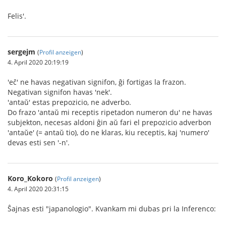
Felis'.
sergejm
(
Profil anzeigen
)
4. April 2020 20:19:19
'eĉ' ne havas negativan signifon, ĝi fortigas la frazon.
Negativan signifon havas 'nek'.
'antaŭ' estas prepozicio, ne adverbo.
Do frazo 'antaŭ mi receptis ripetadon numeron du' ne havas
subjekton, necesas aldoni ĝin aŭ fari el prepozicio adverbon
'antaŭe' (= antaŭ tio), do ne klaras, kiu receptis, kaj 'numero'
devas esti sen '-n'.
Koro_Kokoro
(
Profil anzeigen
)
4. April 2020 20:31:15
Ŝajnas esti "japanologio". Kvankam mi dubas pri la Inferenco: