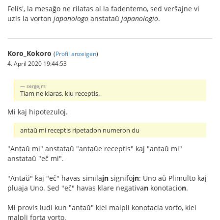
Felis', la mesaĝo ne rilatas al la fadentemo, sed verŝajne vi
uzis la vorton
japanologo
anstataŭ
japanologio
.
Koro_Kokoro
(
Profil anzeigen
)
4. April 2020 19:44:53
sergejm:
Tiam ne klaras, kiu receptis.
Mi kaj hipotezuloj.
antaŭ mi receptis ripetadon numeron du
"Antaŭ mi" anstataŭ "antaŭe receptis" kaj "antaŭ mi"
anstataŭ "eĉ mi".
"Antaŭ" kaj "eĉ" havas simila
jn
signifo
jn
: Uno aŭ Plimulto kaj
pluaja Uno. Sed "eĉ" havas klare negativa
n
konotacio
n
.
Mi provis ludi kun "antaŭ" kiel malpli konotacia vorto, kiel
malpli forta vorto.