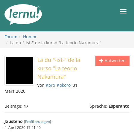
Zum
Inhalt
Men
Forum
Humor
La du "-ist-" de la kurso "La teorio Nakamura"
La du "-ist-" de la
Antworten
kurso "La teorio
Nakamura"
von
Koro_Kokoro
, 31.
März 2020
Beiträge:
17
Sprache:
Esperanto
Jxusteno
(
Profil anzeigen
)
4. April 2020 17:41:40