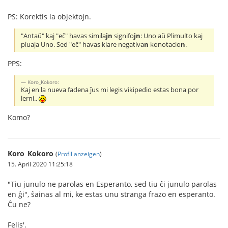
PS: Korektis la objektojn.
"Antaŭ" kaj "eĉ" havas simila
jn
signifo
jn
: Uno aŭ Plimulto kaj
pluaja Uno. Sed "eĉ" havas klare negativa
n
konotacio
n
.
PPS:
Koro_Kokoro:
Kaj en la nueva fadena ĵus mi legis vikipedio estas bona por
lerni..
Komo?
Koro_Kokoro
(
Profil anzeigen
)
15. April 2020 11:25:18
"Tiu junulo ne parolas en Esperanto, sed tiu ĉi junulo parolas
en ĝi", ŝainas al mi, ke estas unu stranga frazo en esperanto.
Ĉu ne?
Felis'.