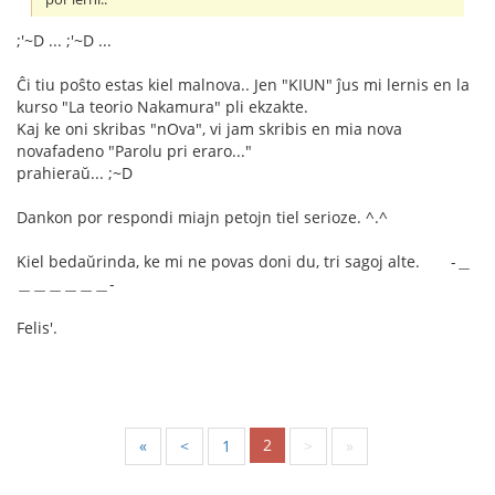
;'~D ... ;'~D ...
Ĉi tiu poŝto estas kiel malnova.. Jen "KIUN" ĵus mi lernis en la
kurso "La teorio Nakamura" pli ekzakte.
Kaj ke oni skribas "nOva", vi jam skribis en mia nova
novafadeno "Parolu pri eraro..."
prahieraŭ... ;~D
Dankon por respondi miajn petojn tiel serioze. ^.^
Kiel bedaŭrinda, ke mi ne povas doni du, tri sagoj alte. -＿
＿＿＿＿＿＿-
Felis'.
2
«
<
1
>
»