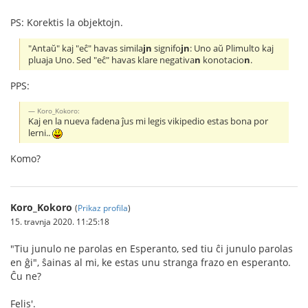
PS: Korektis la objektojn.
"Antaŭ" kaj "eĉ" havas simila
jn
signifo
jn
: Uno aŭ Plimulto kaj
pluaja Uno. Sed "eĉ" havas klare negativa
n
konotacio
n
.
PPS:
Koro_Kokoro:
Kaj en la nueva fadena ĵus mi legis vikipedio estas bona por
lerni..
Komo?
Koro_Kokoro
(
Prikaz profila
)
15. travnja 2020. 11:25:18
"Tiu junulo ne parolas en Esperanto, sed tiu ĉi junulo parolas
en ĝi", ŝainas al mi, ke estas unu stranga frazo en esperanto.
Ĉu ne?
Felis'.