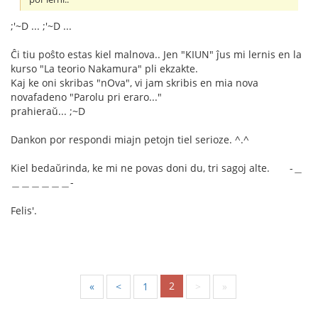
;'~D ... ;'~D ...
Ĉi tiu poŝto estas kiel malnova.. Jen "KIUN" ĵus mi lernis en la
kurso "La teorio Nakamura" pli ekzakte.
Kaj ke oni skribas "nOva", vi jam skribis en mia nova
novafadeno "Parolu pri eraro..."
prahieraŭ... ;~D
Dankon por respondi miajn petojn tiel serioze. ^.^
Kiel bedaŭrinda, ke mi ne povas doni du, tri sagoj alte. -＿
＿＿＿＿＿＿-
Felis'.
2
«
<
1
>
»