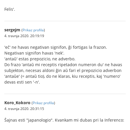
Felis'.
sergejm
(
Prikaz profila
)
4. travnja 2020. 20:19:19
'eĉ' ne havas negativan signifon, ĝi fortigas la frazon.
Negativan signifon havas 'nek'.
'antaŭ' estas prepozicio, ne adverbo.
Do frazo 'antaŭ mi receptis ripetadon numeron du' ne havas
subjekton, necesas aldoni ĝin aŭ fari el prepozicio adverbon
'antaŭe' (= antaŭ tio), do ne klaras, kiu receptis, kaj 'numero'
devas esti sen '-n'.
Koro_Kokoro
(
Prikaz profila
)
4. travnja 2020. 20:31:15
Ŝajnas esti "japanologio". Kvankam mi dubas pri la Inferenco: