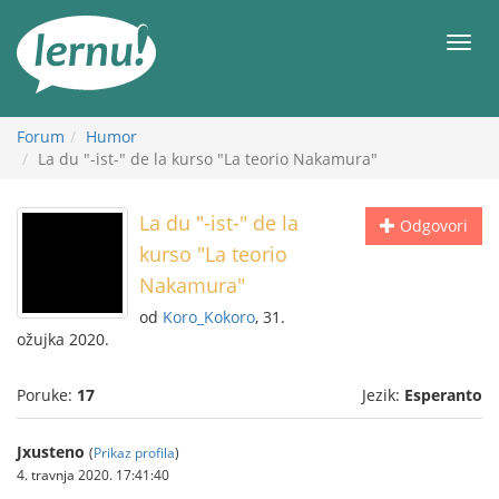
Sadržaj
Meni
Forum
Humor
La du "-ist-" de la kurso "La teorio Nakamura"
La du "-ist-" de la
Odgovori
kurso "La teorio
Nakamura"
od
Koro_Kokoro
, 31.
ožujka 2020.
Poruke:
17
Jezik:
Esperanto
Jxusteno
(
Prikaz profila
)
4. travnja 2020. 17:41:40