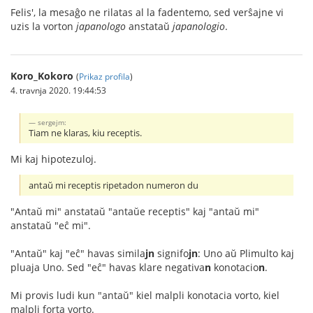
Felis', la mesaĝo ne rilatas al la fadentemo, sed verŝajne vi
uzis la vorton
japanologo
anstataŭ
japanologio
.
Koro_Kokoro
(
Prikaz profila
)
4. travnja 2020. 19:44:53
sergejm:
Tiam ne klaras, kiu receptis.
Mi kaj hipotezuloj.
antaŭ mi receptis ripetadon numeron du
"Antaŭ mi" anstataŭ "antaŭe receptis" kaj "antaŭ mi"
anstataŭ "eĉ mi".
"Antaŭ" kaj "eĉ" havas simila
jn
signifo
jn
: Uno aŭ Plimulto kaj
pluaja Uno. Sed "eĉ" havas klare negativa
n
konotacio
n
.
Mi provis ludi kun "antaŭ" kiel malpli konotacia vorto, kiel
malpli forta vorto.