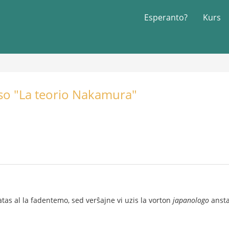
Esperanto?
Kurs
urso "La teorio Nakamura"
latas al la fadentemo, sed verŝajne vi uzis la vorton
japanologo
anst