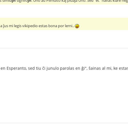
s simila
jn
signifo
jn
: Uno aŭ Plimulto kaj pluaja Uno. Sed "eĉ" havas klare ne
a ĵus mi legis vikipedio estas bona por lerni..
 en Esperanto, sed tiu ĉi junulo parolas en ĝi", ŝainas al mi, ke es