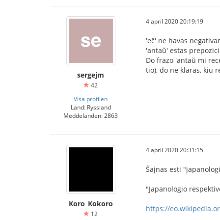
4 april 2020 20:19:19
'eĉ' ne havas negativan
'antaŭ' estas prepozic
Do frazo 'antaŭ mi rec
tio), do ne klaras, kiu 
sergejm
42
Visa profilen
Land: Ryssland
Meddelanden: 2863
4 april 2020 20:31:15
Ŝajnas esti "japanolog
"Japanologio respektive
Koro_Kokoro
https://eo.wikipedia.or
12