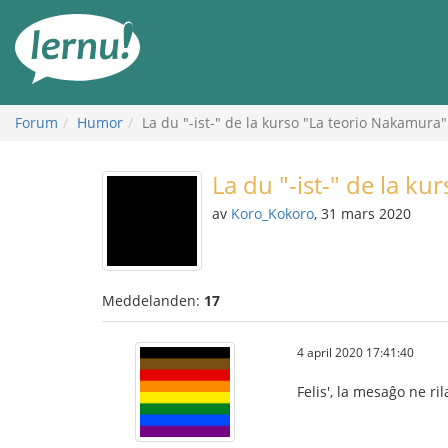
Till
sidans
innehåll
Forum
Humor
La du "-ist-" de la kurso "La teorio Nakamura"
La du "-ist-" de la k
av
Koro_Kokoro
, 31 mars 2020
Meddelanden:
17
4 april 2020 17:41:40
Felis', la mesaĝo ne ri