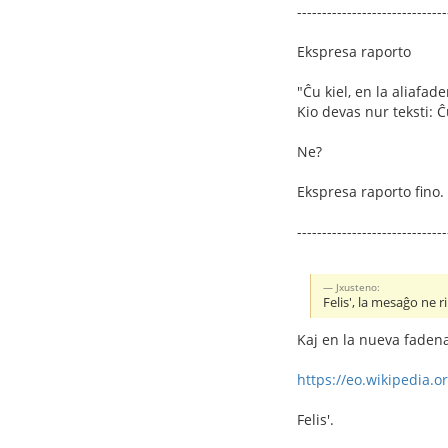
------------------------------
Ekspresa raporto
"Ĉu kiel, en la aliafa
Kio devas nur teksti: Ĉ
Ne?
Ekspresa raporto fino.
------------------------------
Jxusteno:
Felis', la mesaĝo ne r
Kaj en la nueva fadena
https://eo.wikipedia.o
Felis'.