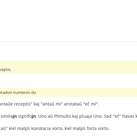
ceptis.
ipetadon numeron du
ntaŭe receptis" kaj "antaŭ mi" anstataŭ "eĉ mi".
 simila
jn
signifo
jn
: Uno aŭ Plimulto kaj pluaja Uno. Sed "eĉ" havas 
aŭ" kiel malpli konotacia vorto, kiel malpli forta vorto.