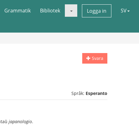
Grammatik
Bibliotek
SV
Logga in
Svara
Språk:
Esperanto
ataŭ
japanologio
.