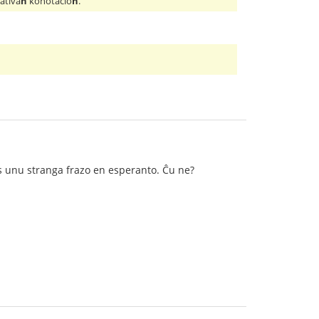
gativa
n
konotacio
n
.
tas unu stranga frazo en esperanto. Ĉu ne?