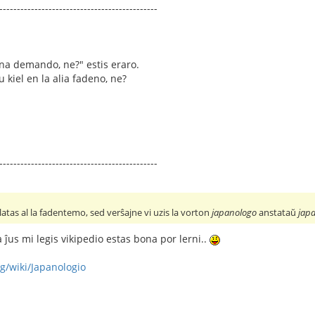
---------------------------------------------
dena demando, ne?" estis eraro.
u kiel en la alia fadeno, ne?
---------------------------------------------
ilatas al la fadentemo, sed verŝajne vi uzis la vorton
japanologo
anstataŭ
jap
 ĵus mi legis vikipedio estas bona por lerni..
rg/wiki/Japanologio