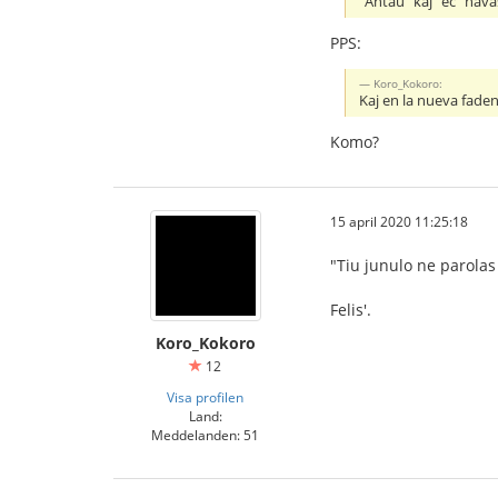
"Antaŭ" kaj "eĉ" hava
PPS:
Koro_Kokoro:
Kaj en la nueva faden
Komo?
15 april 2020 11:25:18
"Tiu junulo ne parolas
Felis'.
Koro_Kokoro
12
Visa profilen
Land:
Meddelanden: 51