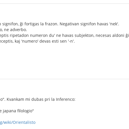
 signifon, ĝi fortigas la frazon. Negativan signifon havas 'nek'.
io, ne adverbo.
eptis ripetadon numeron du' ne havas subjekton, necesas aldoni ĝin
receptis, kaj 'numero' devas esti sen '-n'.
io". Kvankam mi dubas pri la Inferenco:
 japana filologio"
g/wiki/Orientalisto