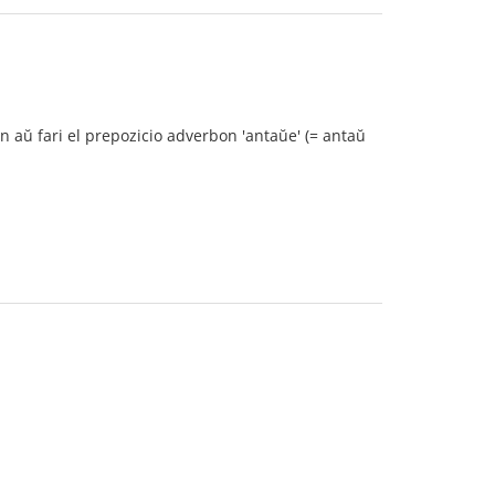
 aŭ fari el prepozicio adverbon 'antaŭe' (= antaŭ