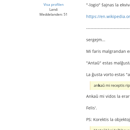
Visa profilen
"-logio" ŝajnas la ekvi
Land:
Meddelanden: 51
https://en.wikipedia.or
------------------------------
sergejm...
Mi faris malgrandan e
"Antaŭ" estas malĝust
La ĝusta vorto estas "
an
k
aŭ mi receptis 
Ankaŭ mi vidos la erar
Felis'.
PS: Korektis la objekto