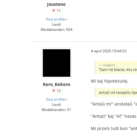
Jxusteno
11
Visa profilen
Land:
Meddelanden: 954
4 april 2020 19:44:53
sergejm:
Tiam ne klaras, kiu re
Mi kaj hipotezuloj.
Koro_Kokoro
12
antaŭ mi receptis r
Visa profilen
"Antaŭ mi" anstataŭ "a
Land:
Meddelanden: 51
"Antaŭ" kaj "eĉ" havas
Mi provis ludi kun "ant