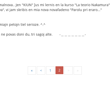
 malnova.. Jen "KIUN" ĵus mi lernis en la kurso "La teorio Nakamura"
va", vi jam skribis en mia nova novafadeno "Parolu pri eraro..."
ajn petojn tiel serioze. ^.^
 mi ne povas doni du, tri sagoj alte. -＿＿＿＿＿＿＿-
2
«
<
1
>
»