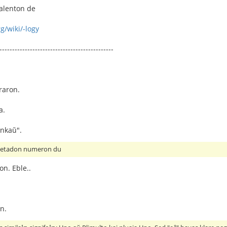
valenton de
g/wiki/-logy
---------------------------------------------
raron.
a.
ankaŭ".
ripetadon numeron du
on. Eble..
jn.