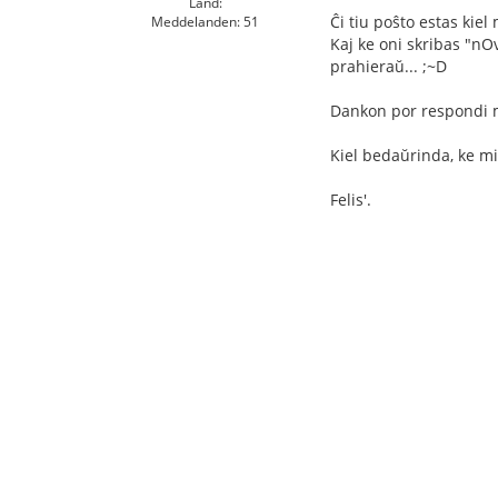
Land:
Ĉi tiu poŝto estas kiel
Meddelanden: 51
Kaj ke oni skribas "nO
prahieraŭ... ;~D
Dankon por respondi mi
Kiel bedaŭrinda, ke
Felis'.