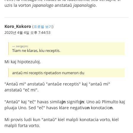
uzis la vorton
japanologo
anstataŭ
japanologio
.
Koro_Kokoro
(
프로필 보기
)
2020년 4월 4일 오후 7:44:53
sergejm:
Tiam ne klaras, kiu receptis.
Mi kaj hipotezuloj.
antaŭ mi receptis ripetadon numeron du
"Antaŭ mi" anstataŭ "antaŭe receptis" kaj "antaŭ mi"
anstataŭ "eĉ mi".
"Antaŭ" kaj "eĉ" havas simila
jn
signifo
jn
: Uno aŭ Plimulto kaj
pluaja Uno. Sed "eĉ" havas klare negativa
n
konotacio
n
.
Mi provis ludi kun "antaŭ" kiel malpli konotacia vorto, kiel
malpli forta vorto.