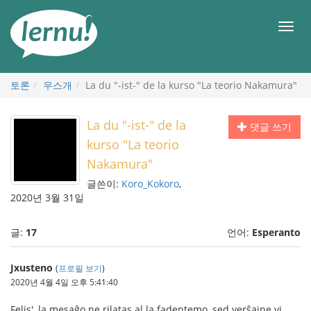
본
문
메
으
뉴
로
토론
우스개
La du "-ist-" de la kurso "La teorio Nakamura"
La du "-ist-" de la
댓글 쓰기
kurso "La teorio
Nakamura"
글쓴이:
Koro_Kokoro
,
2020년 3월 31일
글:
17
언어:
Esperanto
Jxusteno
(
프로필 보기
)
2020년 4월 4일 오후 5:41:40
Felis', la mesaĝo ne rilatas al la fadentemo, sed verŝajne vi