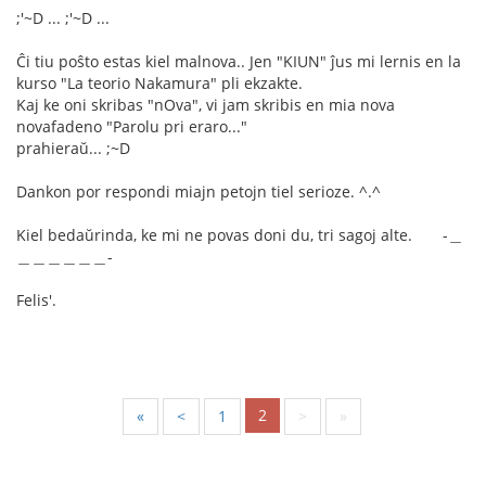
;'~D ... ;'~D ...
Ĉi tiu poŝto estas kiel malnova.. Jen "KIUN" ĵus mi lernis en la
kurso "La teorio Nakamura" pli ekzakte.
Kaj ke oni skribas "nOva", vi jam skribis en mia nova
novafadeno "Parolu pri eraro..."
prahieraŭ... ;~D
Dankon por respondi miajn petojn tiel serioze. ^.^
Kiel bedaŭrinda, ke mi ne povas doni du, tri sagoj alte. -＿
＿＿＿＿＿＿-
Felis'.
2
«
<
1
>
»