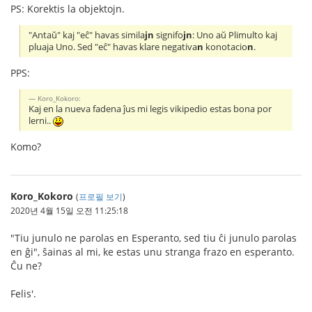
PS: Korektis la objektojn.
"Antaŭ" kaj "eĉ" havas simila
jn
signifo
jn
: Uno aŭ Plimulto kaj
pluaja Uno. Sed "eĉ" havas klare negativa
n
konotacio
n
.
PPS:
Koro_Kokoro:
Kaj en la nueva fadena ĵus mi legis vikipedio estas bona por
lerni..
Komo?
Koro_Kokoro
(
프로필 보기
)
2020년 4월 15일 오전 11:25:18
"Tiu junulo ne parolas en Esperanto, sed tiu ĉi junulo parolas
en ĝi", ŝainas al mi, ke estas unu stranga frazo en esperanto.
Ĉu ne?
Felis'.