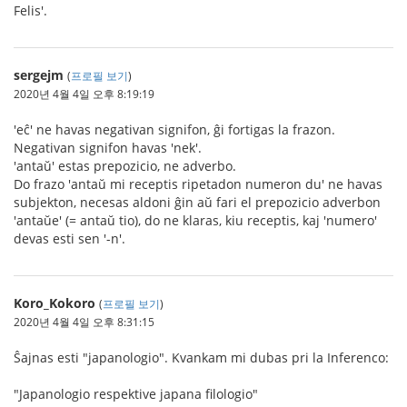
Felis'.
sergejm
(
프로필 보기
)
2020년 4월 4일 오후 8:19:19
'eĉ' ne havas negativan signifon, ĝi fortigas la frazon.
Negativan signifon havas 'nek'.
'antaŭ' estas prepozicio, ne adverbo.
Do frazo 'antaŭ mi receptis ripetadon numeron du' ne havas
subjekton, necesas aldoni ĝin aŭ fari el prepozicio adverbon
'antaŭe' (= antaŭ tio), do ne klaras, kiu receptis, kaj 'numero'
devas esti sen '-n'.
Koro_Kokoro
(
프로필 보기
)
2020년 4월 4일 오후 8:31:15
Ŝajnas esti "japanologio". Kvankam mi dubas pri la Inferenco:
"Japanologio respektive japana filologio"