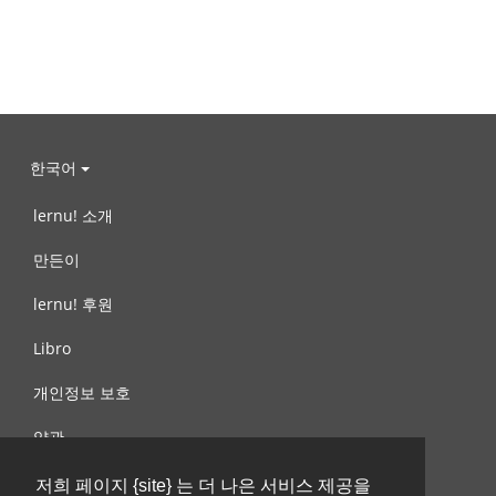
한국어
lernu! 소개
만든이
lernu! 후원
Libro
개인정보 보호
약관
제안, 문의
저희 페이지 {site} 는 더 나은 서비스 제공을