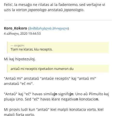
Felis', la mesaĝo ne rilatas al la fadentemo, sed verŝajne vi
uzis la vorton
japanologo
anstataŭ
japanologio
.
Koro_Kokoro
(
მომხმარებლის პროფილი
)
4 აპრილი, 2020 19:44:53
sergejm:
Tiam ne klaras, kiu receptis.
Mi kaj hipotezuloj.
antaŭ mi receptis ripetadon numeron du
"Antaŭ mi" anstataŭ "antaŭe receptis" kaj "antaŭ mi"
anstataŭ "eĉ mi".
"Antaŭ" kaj "eĉ" havas simila
jn
signifo
jn
: Uno aŭ Plimulto kaj
pluaja Uno. Sed "eĉ" havas klare negativa
n
konotacio
n
.
Mi provis ludi kun "antaŭ" kiel malpli konotacia vorto, kiel
malpli forta vorto.