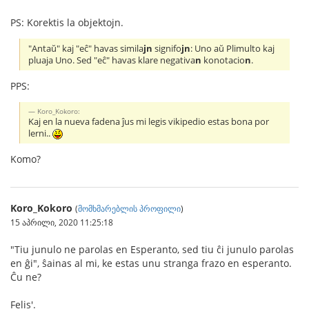
PS: Korektis la objektojn.
"Antaŭ" kaj "eĉ" havas simila
jn
signifo
jn
: Uno aŭ Plimulto kaj
pluaja Uno. Sed "eĉ" havas klare negativa
n
konotacio
n
.
PPS:
Koro_Kokoro:
Kaj en la nueva fadena ĵus mi legis vikipedio estas bona por
lerni..
Komo?
Koro_Kokoro
(
მომხმარებლის პროფილი
)
15 აპრილი, 2020 11:25:18
"Tiu junulo ne parolas en Esperanto, sed tiu ĉi junulo parolas
en ĝi", ŝainas al mi, ke estas unu stranga frazo en esperanto.
Ĉu ne?
Felis'.