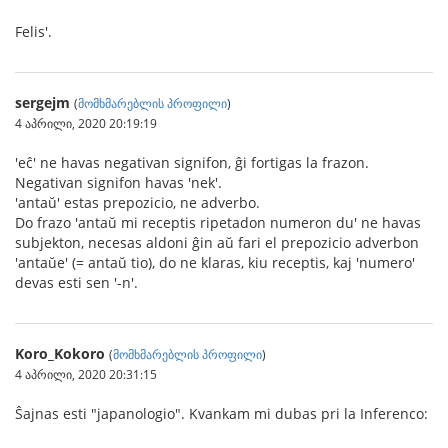
Felis'.
sergejm
(
მომხმარებლის პროფილი
)
4 აპრილი, 2020 20:19:19
'eĉ' ne havas negativan signifon, ĝi fortigas la frazon.
Negativan signifon havas 'nek'.
'antaŭ' estas prepozicio, ne adverbo.
Do frazo 'antaŭ mi receptis ripetadon numeron du' ne havas
subjekton, necesas aldoni ĝin aŭ fari el prepozicio adverbon
'antaŭe' (= antaŭ tio), do ne klaras, kiu receptis, kaj 'numero'
devas esti sen '-n'.
Koro_Kokoro
(
მომხმარებლის პროფილი
)
4 აპრილი, 2020 20:31:15
Ŝajnas esti "japanologio". Kvankam mi dubas pri la Inferenco: