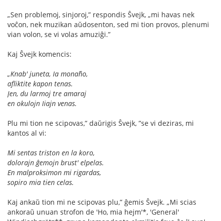
„Sen problemoj, sinjoroj,” respondis Ŝvejk, „mi havas nek
voĉon, nek muzikan aŭdosenton, sed mi tion provos, plenumi
vian volon, se vi volas amuziĝi.”
Kaj Ŝvejk komencis:
„Knab' juneta, Ia monaĥo,
aﬂiktite kapon tenas.
Jen, du larmoj tre amaraj
en okulojn Iiajn venas.
Plu mi tion ne scipovas,” daŭrigis Ŝvejk, ”se vi deziras, mi
kantos al vi:
Mi sentas triston en la koro,
dolorajn ĝemojn brust' elpelas.
En malproksimon mi rigardas,
sopiro mia tien celas.
Kaj ankaŭ tion mi ne scipovas plu,” ĝemis Ŝvejk. „Mi scias
ankoraŭ unuan strofon de 'Ho, mia hejm'*, 'General'