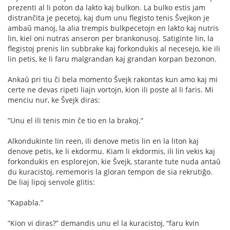
prezenti al li poton da lakto kaj bulkon. La bulko estis jam
distranĉita je pecetoj, kaj dum unu ﬂegisto tenis Ŝvejkon je
ambaŭ manoj, la alia trempis bulkpecetojn en lakto kaj nutris
lin, kiel oni nutras anseron per brankonusoj. Satiginte lin, la
ﬂegistoj prenis lin subbrake kaj forkondukis al necesejo, kie ili
lin petis, ke li faru malgrandan kaj grandan korpan bezonon.
Ankaŭ pri tiu ĉi bela momento Ŝvejk rakontas kun amo kaj mi
certe ne devas ripeti liajn vortojn, kion ili poste al li faris. Mi
menciu nur, ke Ŝvejk diras:
”Unu el ili tenis min ĉe tio en la brakoj.”
Alkondukinte lin reen, ili denove metis lin en la liton kaj
denove petis, ke li ekdormu. Kiam li ekdormis, ili lin vekis kaj
forkondukis en esplorejon, kie Ŝvejk, starante tute nuda antaŭ
du kuracistoj, rememoris la gloran tempon de sia rekrutiĝo.
De liaj lipoj senvole glitis:
”Kapabla.”
”Kion vi diras?” demandis unu el la kuracistoj, “faru kvin