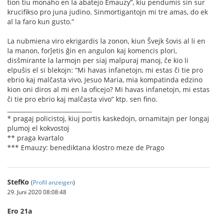
tion tiu monaĥo en la abatejo Emauzy”, kiu pendumis sin sur
kruciﬁkso pro juna judino. Sinmortigantojn mi tre amas, do ek
al la faro kun gusto.”
La nubmiena viro ekrigardis la zonon, kiun Ŝvejk ŝovis al li en
la manon, forĵetis ĝin en angulon kaj komencis plori,
disŝmirante la larmojn per siaj malpuraj manoj, ĉe kio li
elpuŝis el si blekojn: “Mi havas infanetojn, mi estas ĉi tie pro
ebrio kaj malĉasta vivo, Jesuo Maria, mia kompatinda edzino
kion oni diros al mi en la oﬁcejo? Mi havas infanetojn, mi estas
ĉi tie pro ebrio kaj malĉasta vivo” ktp. sen ﬁno.
_____________________________
* pragaj policistoj, kiuj portis kaskedojn, ornamitajn per longaj
plumoj el kokvostoj
** praga kvartalo
*** Emauzy: benediktana klostro meze de Prago
StefKo
(
Profil anzeigen
)
29. Juni 2020 08:08:48
Ero 21a