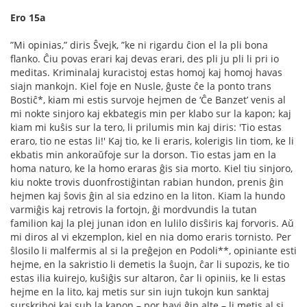
Ero 15a
”Mi opinias,” diris Ŝvejk, ”ke ni rigardu ĉion el la pli bona
ﬂanko. Ĉiu povas erari kaj devas erari, des pli ju pli li pri io
meditas. Kriminalaj kuracistoj estas homoj kaj homoj havas
siajn mankojn. Kiel foje en Nusle, ĝuste ĉe la ponto trans
Bostiĉ*, kiam mi estis survoje hejmen de ‘Ĉe Banzet’ venis al
mi nokte sinjoro kaj ekbategis min per klabo sur la kapon; kaj
kiam mi kuŝis sur la tero, li prilumis min kaj diris: 'Tio estas
eraro, tio ne estas li!' Kaj tio, ke li eraris, kolerigis lin tiom, ke li
ekbatis min ankoraŭfoje sur la dorson. Tio estas jam en la
homa naturo, ke la homo eraras ĝis sia morto. Kiel tiu sinjoro,
kiu nokte trovis duonfrostiĝintan rabian hundon, prenis ĝin
hejmen kaj ŝovis ĝin al sia edzino en la liton. Kiam la hundo
varmiĝis kaj retrovis la fortojn, ĝi mordvundis la tutan
familion kaj la plej junan idon en lulilo disŝiris kaj forvoris. Aŭ
mi diros al vi ekzemplon, kiel en nia domo eraris tornisto. Per
ŝlosilo li malfermis al si la preĝejon en Podoli**, opiniante esti
hejme, en la sakristio li demetis la ŝuojn, ĉar li supozis, ke tio
estas ilia kuirejo, kuŝiĝis sur altaron, ĉar li opiniis, ke li estas
hejme en la lito, kaj metis sur sin iujn tukojn kun sanktaj
surskriboj kaj sub la kapon – por havi ĝin alte – li metis al si