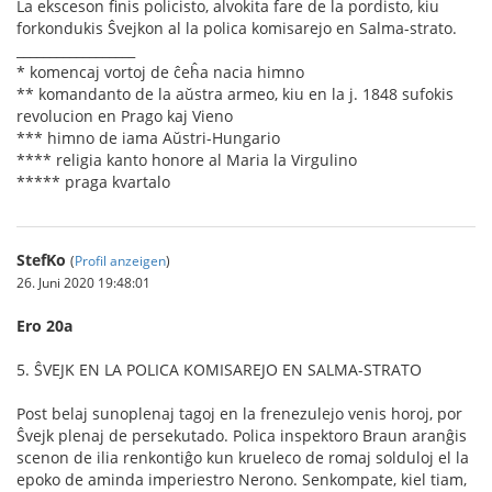
La eksceson ﬁnis policisto, alvokita fare de la pordisto, kiu
forkondukis Ŝvejkon al la polica komisarejo en Salma-strato.
__________________
* komencaj vortoj de ĉeĥa nacia himno
** komandanto de la aŭstra armeo, kiu en la j. 1848 sufokis
revolucion en Prago kaj Vieno
*** himno de iama Aŭstri-Hungario
**** religia kanto honore al Maria la Virgulino
***** praga kvartalo
StefKo
(
Profil anzeigen
)
26. Juni 2020 19:48:01
Ero 20a
5. ŜVEJK EN LA POLICA KOMISAREJO EN SALMA-STRATO
Post belaj sunoplenaj tagoj en la frenezulejo venis horoj, por
Ŝvejk plenaj de persekutado. Polica inspektoro Braun aranĝis
scenon de ilia renkontiĝo kun krueleco de romaj solduloj el la
epoko de aminda imperiestro Nerono. Senkompate, kiel tiam,