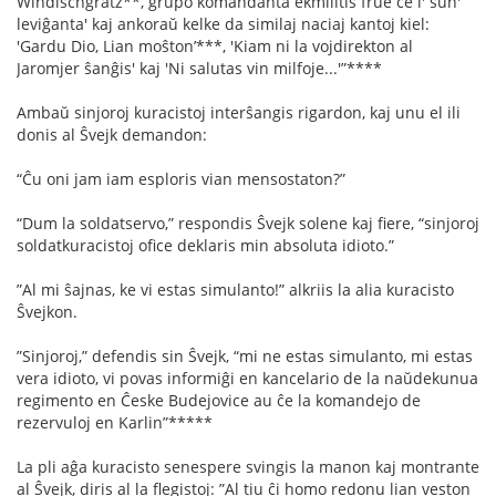
Windischgrätz**, grupo komandanta ekmilitis frue ĉe l' sun'
leviĝanta' kaj ankoraŭ kelke da similaj naciaj kantoj kiel:
'Gardu Dio, Lian moŝton’***, 'Kiam ni la vojdirekton al
Jaromjer ŝanĝis' kaj 'Ni salutas vin milfoje...'”****
Ambaŭ sinjoroj kuracistoj interŝangis rigardon, kaj unu el ili
donis al Ŝvejk demandon:
“Ĉu oni jam iam esploris vian mensostaton?”
“Dum la soldatservo,” respondis Ŝvejk solene kaj ﬁere, “sinjoroj
soldatkuracistoj oﬁce deklaris min absoluta idioto.”
”Al mi ŝajnas, ke vi estas simulanto!” alkriis la alia kuracisto
Ŝvejkon.
”Sinjoroj,” defendis sin Ŝvejk, “mi ne estas simulanto, mi estas
vera idioto, vi povas informiĝi en kancelario de la naŭdekunua
regimento en Ĉeske Budejovice au ĉe la komandejo de
rezervuloj en Karlin”*****
La pli aĝa kuracisto senespere svingis la manon kaj montrante
al Ŝvejk, diris al la ﬂegistoj: ”Al tiu ĉi homo redonu lian veston