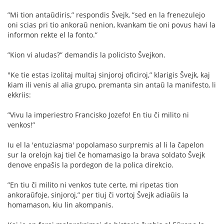
”Mi tion antaŭdiris,” respondis Ŝvejk, ”sed en la frenezulejo
oni scias pri tio ankoraŭ nenion, kvankam tie oni povus havi la
informon rekte el la fonto.”
”Kion vi aludas?” demandis la policisto Ŝvejkon.
"Ke tie estas izolitaj multaj sinjoroj oﬁciroj,” klarigis Ŝvejk, kaj
kiam ili venis al alia grupo, premanta sin antaŭ la manifesto, li
ekkriis:
”Vivu la imperiestro Francisko Jozefo! En tiu ĉi milito ni
venkos!”
Iu el la 'entuziasma' popolamaso surpremis al li la ĉapelon
sur la orelojn kaj tiel ĉe homamasigo la brava soldato Ŝvejk
denove enpaŝis la pordegon de la polica direkcio.
”En tiu ĉi milito ni venkos tute certe, mi ripetas tion
ankoraŭfoje, sinjoroj,” per tiuj ĉi vortoj Ŝvejk adiaŭis la
homamason, kiu lin akompanis.