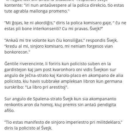
kontente; “iri nun antaŭvespere al la polica direkcio, tio estas
tute agrabla mallonga promeno.”
”Mi ĝojas, ke ni akordiĝis,” diris la polica komisaro gaje, “ ĉu ne
estas pli bone interkonsenti? Cu mi pravas, Ŝvejk?”
”Ankaŭ mi tre volonte kun ĉiu konsiliĝas,” respondis Ŝvejk,
“kredu al mi, sinjoro komisaro, mi neniam forgesos vian
bonkorecon.”
Ĝentile riverencinte, li foriris kun policisto suben en la
gardistejon kaj jam post kvaronhoro oni vidis Ŝvejkon sur
angulo de Jeĉna-strato kaj Karolo-placo en akompano de alia
policisto, kiu havis subbrake ampleksan libron kun germana
surskribo: "La libro pri arestitoj".
Sur angulo de Spalena-strato Ŝvejk kun sia akompananto
renkontis aron da homoj, kiuj premis sin antaŭ pendigita
aﬁŝo.
”Tio estas manifesto de sinjoro imperiestro pri militdeklaro,”
diris la policisto al Ŝvejk.