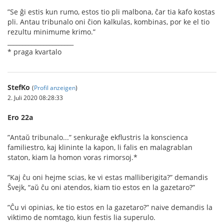
”Se ĝi estis kun rumo, estos tio pli malbona, ĉar tia kafo kostas
pli. Antau tribunalo oni ĉion kalkulas, kombinas, por ke el tio
rezultu minimume krimo.”
______________________
* praga kvartalo
StefKo
(
Profil anzeigen
)
2. Juli 2020 08:28:33
Ero 22a
”Antaŭ tribunalo...” senkuraĝe ekﬂustris la konscienca
familiestro, kaj klininte la kapon, li falis en malagrablan
staton, kiam la homon voras rimorsoj.*
”Kaj ĉu oni hejme scias, ke vi estas malliberigita?” demandis
Ŝvejk, “aŭ ĉu oni atendos, kiam tio estos en la gazetaro?”
”Ĉu vi opinias, ke tio estos en la gazetaro?” naive demandis la
viktimo de nomtago, kiun festis lia superulo.