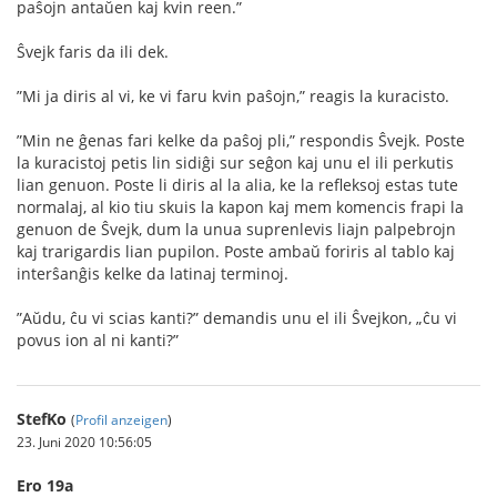
paŝojn antaŭen kaj kvin reen.”
Ŝvejk faris da ili dek.
”Mi ja diris al vi, ke vi faru kvin paŝojn,” reagis la kuracisto.
”Min ne ĝenas fari kelke da paŝoj pli,” respondis Ŝvejk. Poste
la kuracistoj petis lin sidiĝi sur seĝon kaj unu el ili perkutis
lian genuon. Poste li diris al la alia, ke la reﬂeksoj estas tute
normalaj, al kio tiu skuis la kapon kaj mem komencis frapi la
genuon de Ŝvejk, dum la unua suprenlevis liajn palpebrojn
kaj trarigardis lian pupilon. Poste ambaŭ foriris al tablo kaj
interŝanĝis kelke da latinaj terminoj.
”Aŭdu, ĉu vi scias kanti?” demandis unu el ili Ŝvejkon, „ĉu vi
povus ion al ni kanti?”
StefKo
(
Profil anzeigen
)
23. Juni 2020 10:56:05
Ero 19a