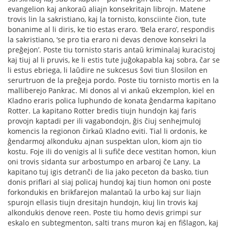
evangelion kaj ankoraŭ aliajn konsekritajn librojn. Matene
trovis lin la sakristiano, kaj la tornisto, konsciinte ĉion, tute
bonanime al li diris, ke tio estas eraro. ‘Bela eraro’, respondis
la sakristiano, ‘se pro tia eraro ni devas denove konsekri la
preĝejon’. Poste tiu tornisto staris antaŭ kriminalaj kuracistoj
kaj tiuj al li pruvis, ke li estis tute juĝokapabla kaj sobra, ĉar se
li estus ebriega, li laŭdire ne sukcesus ŝovi tiun ŝlosilon en
serurtruon de la preĝeja pordo. Poste tiu tornisto mortis en la
malliberejo Pankrac. Mi donos al vi ankaŭ ekzemplon, kiel en
Kladno eraris polica luphundo de konata ĝendarma kapitano
Rotter. La kapitano Rotter bredis tiujn hundojn kaj faris
provojn kaptadi per ili vagabondojn, ĝis ĉiuj senhejmuloj
komencis la regionon ĉirkaŭ Kladno eviti. Tial li ordonis, ke
ĝendarmoj alkonduku ajnan suspektan ulon, kiom ajn tio
kostu. Foje ili do venigis al li suﬁĉe dece vestitan homon, kiun
oni trovis sidanta sur arbostumpo en arbaroj ĉe Lany. La
kapitano tuj igis detranĉi de lia jako peceton da basko, tiun
donis priﬂari al siaj policaj hundoj kaj tiun homon oni poste
forkondukis en brikfarejon malantaŭ la urbo kaj sur liajn
spurojn ellasis tiujn dresitajn hundojn, kiuj lin trovis kaj
alkondukis denove reen. Poste tiu homo devis grimpi sur
eskalo en subtegmenton, salti trans muron kaj en ﬁŝlagon, kaj