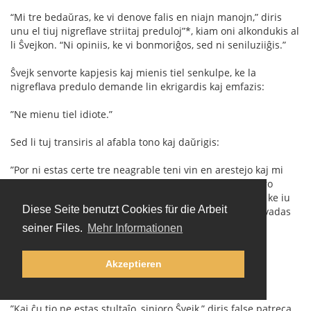
“Mi tre bedaŭras, ke vi denove falis en niajn manojn,” diris
unu el tiuj nigreﬂave striitaj preduloj”*, kiam oni alkondukis al
li Ŝvejkon. “Ni opiniis, ke vi bonmoriĝos, sed ni seniluziiĝis.”
Ŝvejk senvorte kapjesis kaj mienis tiel senkulpe, ke la
nigreflava predulo demande lin ekrigardis kaj emfazis:
”Ne mienu tiel idiote.”
Sed li tuj transiris al afabla tono kaj daŭrigis:
”Por ni estas certe tre neagrable teni vin en arestejo kaj mi
povas vin certigi, ke laŭ mia opinio via kulpo ne estas tro
granda, ĉar ĉe via febla inteligenteco ne ekzistas dubo, ke iu
Diese Seite benutzt Cookies für die Arbeit
vin persvadis. Diru al mi, sinjoro Ŝvejk, kiu propre persvadas
vin fari tiajn stultaĵojn?”
seiner Files.
Mehr Informationen
Ŝvejk ektusis kaj proklamis:
Akzeptieren
”Mi, bonvolu pardoni, scias pri neniuj stultaĵoj.”
”Kaj ĉu tio ne estas stultaĵo, sinjoro Ŝvejk,” diris false patreca