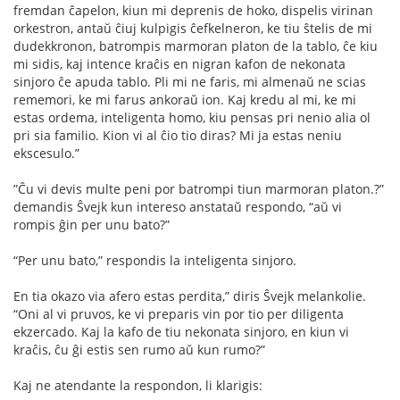
fremdan ĉapelon, kiun mi deprenis de hoko, dispelis virinan
orkestron, antaŭ ĉiuj kulpigis ĉefkelneron, ke tiu ŝtelis de mi
dudekkronon, batrompis marmoran platon de la tablo, ĉe kiu
mi sidis, kaj intence kraĉis en nigran kafon de nekonata
sinjoro ĉe apuda tablo. Pli mi ne faris, mi almenaŭ ne scias
rememori, ke mi farus ankoraŭ ion. Kaj kredu al mi, ke mi
estas ordema, inteligenta homo, kiu pensas pri nenio alia ol
pri sia familio. Kion vi al ĉio tio diras? Mi ja estas neniu
ekscesulo.”
”Ĉu vi devis multe peni por batrompi tiun marmoran platon.?”
demandis Ŝvejk kun intereso anstataŭ respondo, “aŭ vi
rompis ĝin per unu bato?”
“Per unu bato,” respondis la inteligenta sinjoro.
En tia okazo via afero estas perdita,” diris Ŝvejk melankolie.
“Oni al vi pruvos, ke vi preparis vin por tio per diligenta
ekzercado. Kaj la kafo de tiu nekonata sinjoro, en kiun vi
kraĉis, ĉu ĝi estis sen rumo aŭ kun rumo?”
Kaj ne atendante la respondon, li klarigis: