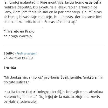
la hundoj malantaŭ li. Fine montriĝis, ke tiu homo estis ĉeĥa
radikala deputito, kiu ekveturis al ekskurso en arbarojn ĉe
Lany, kiam jam tedis lin sidi en la parlamentejo. Tial mi diras,
ke homoj havas siajn mankojn, ke ili eraras, klerulo same kiel
stulta, nekulturita idioto. Eraras eĉ ministroj.”
___________________________
* rivereto en Prago
** praga kvartalo
StefKo
(
Profil anzeigen
)
27. Mai 2020 19:26:54
Ero 16a
”Mi dankas vin, sinjoroj,” proklamis Ŝvejk ĝentile, “ankaŭ al mi
tio tute suﬁĉas.”
Post lia foriro ĉiuj tri kolegoj akordiĝis, ke Ŝvejk estas absoluta
kreteno kaj idioto laŭ ĉiuj leĝoj de la naturo, kiujn malkovris
psikiatriaj scienculoj.