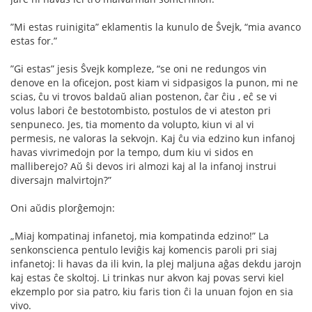
”Mi estas ruinigita” eklamentis la kunulo de Ŝvejk, “mia avanco
estas for.”
”Gi estas” jesis Ŝvejk kompleze, “se oni ne redungos vin
denove en la oﬁcejon, post kiam vi sidpasigos la punon, mi ne
scias, ĉu vi trovos baldaŭ alian postenon, ĉar ĉiu , eĉ se vi
volus labori ĉe bestotombisto, postulos de vi ateston pri
senpuneco. Jes, tia momento da volupto, kiun vi al vi
permesis, ne valoras la sekvojn. Kaj ĉu via edzino kun infanoj
havas vivrimedojn por la tempo, dum kiu vi sidos en
malliberejo? Aŭ ŝi devos iri almozi kaj al la infanoj instrui
diversajn malvirtojn?”
Oni aŭdis plorĝemojn:
„Miaj kompatinaj infanetoj, mia kompatinda edzino!” La
senkonscienca pentulo leviĝis kaj komencis paroli pri siaj
infanetoj: li havas da ili kvin, la plej maljuna aĝas dekdu jarojn
kaj estas ĉe skoltoj. Li trinkas nur akvon kaj povas servi kiel
ekzemplo por sia patro, kiu faris tion ĉi la unuan fojon en sia
vivo.