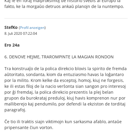
Kaj ie en foraj malproksimoj de historio ŝvebis al Eŭropo la
fakto, ke la morgaŭo detruos ankaŭ planojn de la nuntempo.
StefKo
(
Profil anzeigen
)
8. Juli 2020 07:22:04
Ero 24a
6. DENOVE HEJME, TRAROMPINTE LA MAGIAN RONDON
Tra konstruaĵo de la polica direkcio blovis la spirito de fremda
aŭtoritato, sondanta, kiom da entuziasmo havas la loĝantaro
por la milito. Krom kelke da esceptoj, homoj, kiuj ne forgesis,
ke ili estas ﬁloj de la nacio verŝonta sian sangon pro interesoj
por ĝi fremdaj, la polica direkcio prezentis la plej belan
grupon da burokrataj preduloj, kiuj havis komprenon nur por
malliberejo kaj pendumilo, por defendi la ekziston de torditaj
paragrafoj.
Ĉe tio ili traktis siajn viktimojn kun sarkasma afablo, antaŭe
pripensante ĉiun vorton.