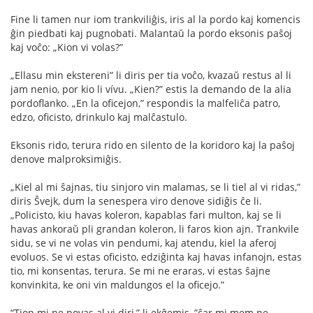
Fine li tamen nur iom trankviliĝis, iris al la pordo kaj komencis
ĝin piedbati kaj pugnobati. Malantaŭ la pordo eksonis paŝoj
kaj voĉo: „Kion vi volas?”
„Ellasu min ekstereni” li diris per tia voĉo, kvazaŭ restus al li
jam nenio, por kio li vívu. „Kien?” estis la demando de la alia
pordoﬂanko. „En la oﬁcejon,” respondis la malfeliĉa patro,
edzo, oﬁcisto, drinkulo kaj malĉastulo.
Eksonis rido, terura rido en silento de la koridoro kaj la paŝoj
denove malproksimiĝis.
„Kiel al mi ŝajnas, tiu sinjoro vin malamas, se li tiel al vi ridas,”
diris Ŝvejk, dum la senespera viro denove sidiĝis ĉe li.
„Policisto, kiu havas koleron, kapablas fari multon, kaj se li
havas ankoraŭ pli grandan koleron, li faros kion ajn. Trankvile
sidu, se vi ne volas vin pendumi, kaj atendu, kiel la aferoj
evoluos. Se vi estas oﬁcisto, edziĝinta kaj havas infanojn, estas
tio, mi konsentas, terura. Se mi ne eraras, vi estas ŝajne
konvinkita, ke oni vin maldungos el la oﬁcejo.”
“Tion mi ne povas al vi diri,” li ekĝemis, ”ĉar mi mem ne