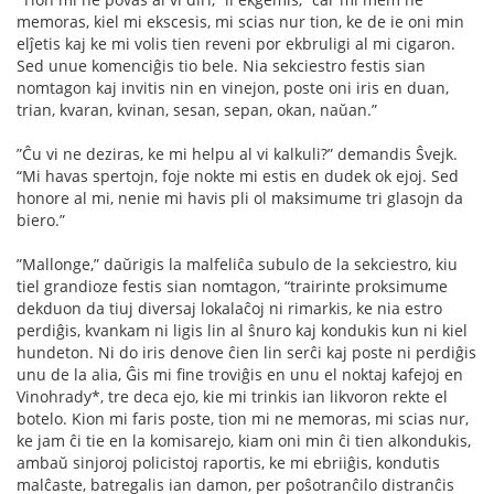
memoras, kiel mi ekscesis, mi scias nur tion, ke de ie oni min
elĵetis kaj ke mi volis tien reveni por ekbruligi al mi cigaron.
Sed unue komenciĝis tio bele. Nia sekciestro festis sian
nomtagon kaj invitis nin en vinejon, poste oni iris en duan,
trian, kvaran, kvinan, sesan, sepan, okan, naŭan.”
”Ĉu vi ne deziras, ke mi helpu al vi kalkuli?” demandis Ŝvejk.
“Mi havas spertojn, foje nokte mi estis en dudek ok ejoj. Sed
honore al mi, nenie mi havis pli ol maksimume tri glasojn da
biero.”
”Mallonge,” daŭrigis la malfeliĉa subulo de la sekciestro, kiu
tiel grandioze festis sian nomtagon, “trairinte proksimume
dekduon da tiuj diversaj lokalaĉoj ni rimarkis, ke nia estro
perdiĝis, kvankam ni ligis lin al ŝnuro kaj kondukis kun ni kiel
hundeton. Ni do iris denove ĉien lin serĉi kaj poste ni perdiĝis
unu de la alia, Ĝis mi ﬁne troviĝis en unu el noktaj kafejoj en
Vinohrady*, tre deca ejo, kie mi trinkis ian likvoron rekte el
botelo. Kion mi faris poste, tion mi ne memoras, mi scias nur,
ke jam ĉi tie en la komisarejo, kiam oni min ĉi tien alkondukis,
ambaŭ sinjoroj policistoj raportis, ke mi ebriiĝis, kondutis
malĉaste, batregalis ian damon, per poŝotranĉilo distranĉis