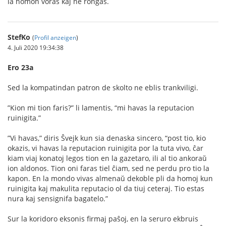
la homon voras kaj ne ronĝas.
StefKo
(
Profil anzeigen
)
4. Juli 2020 19:34:38
Ero 23a
Sed la kompatindan patron de skolto ne eblis trankviligi.
”Kion mi tion faris?” li lamentis, “mi havas la reputacion
ruinigita.”
”Vi havas,” diris Ŝvejk kun sia denaska sincero, “post tio, kio
okazis, vi havas la reputacion ruinigita por la tuta vivo, ĉar
kiam viaj konatoj legos tion en la gazetaro, ili al tio ankoraŭ
ion aldonos. Tion oni faras tiel ĉiam, sed ne perdu pro tio la
kapon. En la mondo vivas almenaŭ dekoble pli da homoj kun
ruinigita kaj makulita reputacio ol da tiuj ceteraj. Tio estas
nura kaj sensignifa bagatelo.”
Sur la koridoro eksonis ﬁrmaj paŝoj, en la seruro ekbruis