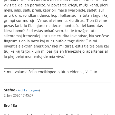
vivis tie kiel en paradizo. Vi povas tie kriegi, muĝi, kanti, plori,
meki, jelpi, salti, pregi, kaprioli, marŝi kvarpiede, salteti sur
unu kruro, rondkuri, danci, hopi, kalkansidi la tutan tagon kaj
grimpi sur murojn. Venos al vi neniu, kiu dirus: 'Tion ĉi vi ne
povas fari, tio ĉi, sinjoro, ne decas, hontu, ĉu tiel kondutas
klera homo?' Sed estas ankaŭ vero, ke tie troviĝas tute
silentemaj frenezuloj. Estis tie erudita inventisto, kiu senĉese
ﬁngrumis en la nazo kaj nur unufoje tage diris: 'Ĵus mi
inventis elektran energion.' Kiel mi diras, estis tie tre bele kaj
tiuj kelkaj tagoj, kiujn mi pasigis en frenezulejo, apartenas al
la plej belaj momentoj de mia vivo.”
________________________________
* multvoluma ĉeĥa enciklopedio, kiun eldonis J.V. Otto
StefKo
(
Profil anzeigen
)
2. Juni 2020 17:45:57
Ero 18a