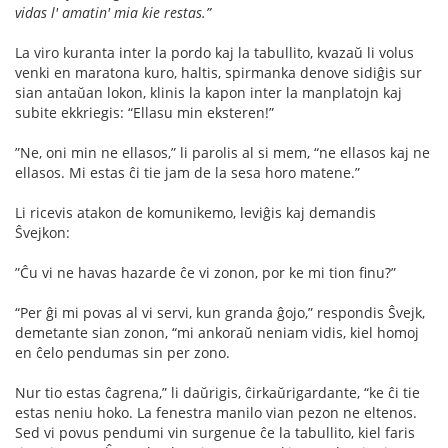
vidas l' amatin' mia kie restas.”
La viro kuranta inter la pordo kaj la tabullito, kvazaŭ li volus
venki en maratona kuro, haltis, spirmanka denove sidiĝis sur
sian antaŭan lokon, klinis la kapon inter la manplatojn kaj
subite ekkriegis: “Ellasu min eksteren!”
”Ne, oni min ne ellasos,” li parolis al si mem, “ne ellasos kaj ne
ellasos. Mi estas ĉi tie jam de la sesa horo matene.”
Li ricevis atakon de komunikemo, leviĝis kaj demandis
Ŝvejkon:
”Ĉu vi ne havas hazarde ĉe vi zonon, por ke mi tion ﬁnu?”
“Per ĝi mi povas al vi servi, kun granda ĝojo,” respondis Ŝvejk,
demetante sian zonon, “mi ankoraŭ neniam vidis, kiel homoj
en ĉelo pendumas sin per zono.
Nur tio estas ĉagrena,” li daŭrigis, ĉirkaŭrigardante, “ke ĉi tie
estas neniu hoko. La fenestra manilo vian pezon ne eltenos.
Sed vi povus pendumi vin surgenue ĉe la tabullito, kiel faris