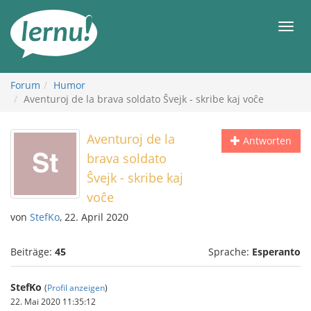
Zum
Inhalt
Men
Forum
Humor
Aventuroj de la brava soldato Ŝvejk - skribe kaj voĉe
Aventuroj de la
Antworten
brava soldato
Ŝvejk - skribe kaj
voĉe
von
StefKo
, 22. April 2020
Beiträge:
45
Sprache:
Esperanto
StefKo
(
Profil anzeigen
)
22. Mai 2020 11:35:12