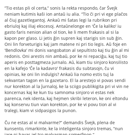
”Tio estas pli ol certa,” sonis la rekta respondo, ĉar Ŝvejk
neniam kutimis kaŝi ion antaŭ iu alia. “Tio ĉi pri vi ege plaĉos
al ĉiuj gazetlegantoj. Ankaŭ mi ŝatas legi la rubrikon pri
ebriuloj kaj iliaj ekscesoj. Antaŭnelonge en 'Ĉe la kaliko' iu
gasto faris nenion alian ol tion, ke li mem frakasis al si la
kapon per glaso. Li jetis ĝin supren kaj starigis sin sub ĝin.
Oni lin forveturigis kaj jam matene ni pri tio legis. Aŭ foje en
'Bendlovka' mi donis vangobaton al sepultisto kaj tiu ĝin al mi
redonis. Oni arestis nin ambaŭ, por ke ni repaciĝu, kaj tuj tio
aperis en posttagmeza jurnalo. Aŭ, kiam tiu sinjoro konsilisto
en la kafejo 'Ĉe la kadavro' frakasis du subtasojn, ĉu vi
opinias, ke oni lin indulgis? Ankaŭ lia nomo estis tuj la
sekvantan tagon en la gazetaro. El la arestejo vi povas sendi
nur korekton al la ĵurnaloj, ke la sciigo publikigita pri vi vin ne
koncernas kaj ke kun tiu samnoma sinjoro vi estas nek
parenca, nek identa, kaj hejmen skribi leteron, ke oni eltondu
kaj konservu tiun vian korekton, por ke vi povu tion al vi
tralegi, kiam vi sidpasigos la punon.
Ĉu ne estas al vi malvarme?” demandis Ŝvejk, plena de
kunsento, rimarkinte, ke la inteligenta sinjoro tremas, “nun
jare ni havas iel tro malvarman somerﬁnon.”