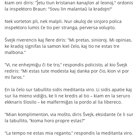
kiam oni diris: ”Ĵetu tiun kristanan kanajlon al leonoj," ordonis
la inspektoro Braun: "ŝovu lin malantaŭ la kradojn!"
Nek vorteton pli, nek malpli. Nur okuloj de sinjoro polica
inspektoro lumis ĉe tio per stranga, perversa volupto.
Ŝvejk riverencis kaj ﬁere diris: “Mi pretas, sinioroj. Mi opinias,
ke kradoj signifas la samon kiel ĉelo, kaj tio ne estas tre
malbona.”
”Vi, ne enhejmiĝu ĉi tie tro,” respondis policisto, al kio Ŝvejk
rediris: “Mi estas tute modesta kaj danka por ĉio, kion vi por
mi faros.”
En la ĉelo sur tabullito sidis meditanta viro. Li sidis apatie kaj
sur lia mieno vidiĝis, ke li ne kredis al tio – kiam en la seruro
ekknaris ŝlosilo – ke malfermiĝas la pordo al lia libereco.
”Mian komplimenton, via moŝto, diris Ŝvejk, eksidante ĉe li sur
la tabullito, “kioma horo propre estas?”
“La tempo ne estas mia reganto,” respondis la meditanta viro.