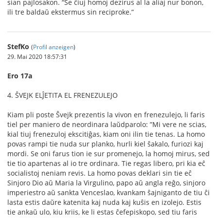
sian pajlosakon. “Se ĉiuj homoj dezirus al la aliaj nur bonon,
ili tre baldaŭ ekstermus sin reciproke.”
StefKo
(
Profil anzeigen
)
29. Mai 2020 18:57:31
Ero 17a
4. ŜVEJK ELĴETITA EL FRENEZULEJO
Kiam pli poste Ŝvejk prezentis la vivon en frenezulejo, li faris
tiel per maniero de neordinara laŭdparolo: ”Mi vere ne scias,
kial tiuj frenezuloj ekscitiĝas, kiam oni ilin tie tenas. La homo
povas rampi tie nuda sur planko, hurli kiel ŝakalo, furiozi kaj
mordi. Se oni farus tion ie sur promenejo, la homoj mirus, sed
tie tio apartenas al io tre ordinara. Tie regas libero, pri kia eĉ
socialistoj neniam revis. La homo povas deklari sin tie eĉ
Sinjoro Dio aŭ Maria la Virgulino, papo aŭ angla reĝo, sinjoro
imperiestro aŭ sankta Venceslao, kvankam ŝajniganto de tiu ĉi
lasta estis daŭre katenita kaj nuda kaj kuŝis en izolejo. Estis
tie ankaŭ ulo, kiu kriis, ke li estas ĉefepiskopo, sed tiu faris