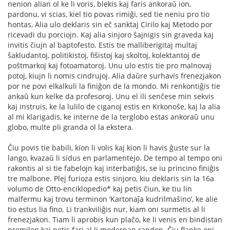
nenion alian ol ke li voris, blekis kaj faris ankoraŭ ion,
pardonu, vi scias, kiel tio povas rimiĝi, sed tie neniu pro tio
hontas, Alia ulo deklaris sin eĉ sanktaj Cirilo kaj Metodo por
ricevadi du porciojn. Kaj alia sinjoro ŝajnigis sin graveda kaj
invitis ĉiujn al baptofesto. Estis tie malliberigitaj multaj
ŝakludantoj, politikistoj, ﬁŝistoj kaj skoltoj, kolektantoj de
poŝtmarkoj kaj fotoamatoroj. Unu ulo estis tie pro malnovaj
potoj, kiujn li nomis cindrujoj. Alia daŭre surhavis frenezjakon
por ne povi elkalkuli la ﬁniĝon de la mondo. Mi renkontiĝis tie
ankaŭ kun kelke da profesoroj. Unu el ili senĉese min sekvis
kaj instruis, ke la lulilo de ciganoj estis en Krkonoŝe, kaj la alia
al mi klarigadis, ke interne de la terglobo estas ankoraŭ unu
globo, multe pli granda ol la ekstera.
Ĉiu povis tie babili, kion li volis kaj kion li havis ĝuste sur la
lango, kvazaŭ li sidus en parlamentejo. De tempo al tempo oni
rakontis al si tie fabelojn kaj interbatiĝis, se iu princino ﬁniĝis
tre malbone. Plej furioza estis sinjoro, kiu deklaris sin la 16a
volumo de Otto-enciklopedio* kaj petis ĉiun, ke tiu lin
malfermu kaj trovu terminon ‘Kartonaĵa kudrilmaŝino’, ke alie
tio estus lia ﬁno. Li trankviliĝis nur, kiam oni surmetis al li
frenezjakon. Tiam li aprobis kun plaĉo, ke li venis en bindistan
premilon kaj petis fari al li modernan randon. Ĉiu flanke oni