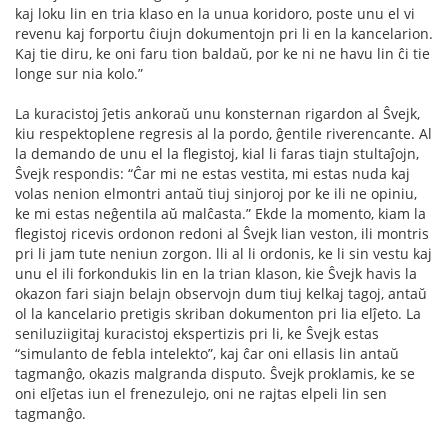
kaj loku lin en tria klaso en la unua koridoro, poste unu el vi
revenu kaj forportu ĉiujn dokumentojn pri li en la kancelarion.
Kaj tie diru, ke oni faru tion baldaŭ, por ke ni ne havu lin ĉi tie
longe sur nia kolo.”
La kuracistoj ĵetis ankoraŭ unu konsternan rigardon al Ŝvejk,
kiu respektoplene regresis al la pordo, ĝentile riverencante. Al
la demando de unu el la ﬂegistoj, kial li faras tiajn stultaĵojn,
Ŝvejk respondis: “Ĉar mi ne estas vestita, mi estas nuda kaj
volas nenion elmontri antaŭ tiuj sinjoroj por ke ili ne opiniu,
ke mi estas neĝentila aŭ malĉasta.” Ekde la momento, kiam la
ﬂegistoj ricevis ordonon redoni al Ŝvejk lian veston, ili montris
pri li jam tute neniun zorgon. lli al li ordonis, ke li sin vestu kaj
unu el ili forkondukis lin en la trian klason, kie Ŝvejk havis la
okazon fari siajn belajn observojn dum tiuj kelkaj tagoj, antaŭ
ol la kancelario pretigis skriban dokumenton pri lia elĵeto. La
seniluziigitaj kuracistoj ekspertizis pri li, ke Ŝvejk estas
“simulanto de febla intelekto”, kaj ĉar oni ellasis lin antaŭ
tagmanĝo, okazis malgranda disputo. Ŝvejk proklamis, ke se
oni elĵetas iun el frenezulejo, oni ne rajtas elpeli lin sen
tagmanĝo.