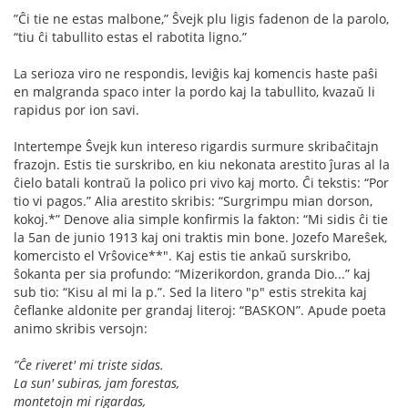
”Ĉi tie ne estas malbone,” Ŝvejk plu ligis fadenon de la parolo,
“tiu ĉi tabullito estas el rabotita ligno.”
La serioza viro ne respondis, leviĝis kaj komencis haste paŝi
en malgranda spaco inter la pordo kaj la tabullito, kvazaŭ li
rapidus por ion savi.
Intertempe Ŝvejk kun intereso rigardis surmure skribaĉitajn
frazojn. Estis tie surskribo, en kiu nekonata arestito ĵuras al la
ĉielo batali kontraŭ la polico pri vivo kaj morto. Ĉi tekstis: “Por
tio vi pagos.” Alia arestito skribis: “Surgrimpu mian dorson,
kokoj.*” Denove alia simple konﬁrmis la fakton: “Mi sidis ĉi tie
la 5an de junio 1913 kaj oni traktis min bone. Jozefo Mareŝek,
komercisto el Vrŝovice**". Kaj estis tie ankaŭ surskribo,
ŝokanta per sia profundo: “Mizerikordon, granda Dio...” kaj
sub tio: “Kisu al mi la p.”. Sed la litero "p" estis strekita kaj
ĉeﬂanke aldonite per grandaj literoj: “BASKON”. Apude poeta
animo skribis versojn:
”Ĉe riveret' mi triste sidas.
La sun' subiras, jam forestas,
montetojn mi rigardas,