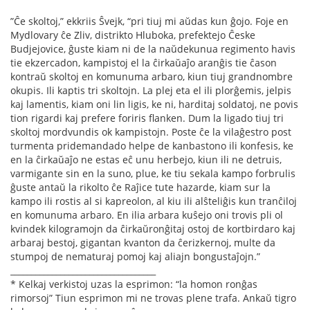
”Ĉe skoltoj,” ekkriis Ŝvejk, “pri tiuj mi aŭdas kun ĝojo. Foje en
Mydlovary ĉe Zliv, distrikto Hluboka, prefektejo Ĉeske
Budjejovice, ĝuste kiam ni de la naŭdekunua regimento havis
tie ekzercadon, kampistoj el la ĉirkaŭaĵo aranĝis tie ĉason
kontraŭ skoltoj en komunuma arbaro, kiun tiuj grandnombre
okupis. Ili kaptis tri skoltojn. La plej eta el ili plorĝemis, jelpis
kaj lamentis, kiam oni lin ligis, ke ni, harditaj soldatoj, ne povis
tion rigardi kaj prefere foriris ﬂanken. Dum la ligado tiuj tri
skoltoj mordvundis ok kampistojn. Poste ĉe la vilaĝestro post
turmenta pridemandado helpe de kanbastono ili konfesis, ke
en la ĉirkaŭaĵo ne estas eĉ unu herbejo, kiun ili ne detruis,
varmigante sin en la suno, plue, ke tiu sekala kampo forbrulis
ĝuste antaŭ la rikolto ĉe Raĵice tute hazarde, kiam sur la
kampo ili rostis al si kapreolon, al kiu ili alŝteliĝis kun tranĉiloj
en komunuma arbaro. En ilia arbara kuŝejo oni trovis pli ol
kvindek kilogramojn da ĉirkaŭronĝitaj ostoj de kortbirdaro kaj
arbaraj bestoj, gigantan kvanton da ĉerizkernoj, multe da
stumpoj de nematuraj pomoj kaj aliajn bongustaĵojn.”
___________________________________
* Kelkaj verkistoj uzas la esprimon: “la homon ronĝas
rimorsoj” Tiun esprimon mi ne trovas plene trafa. Ankaŭ tigro