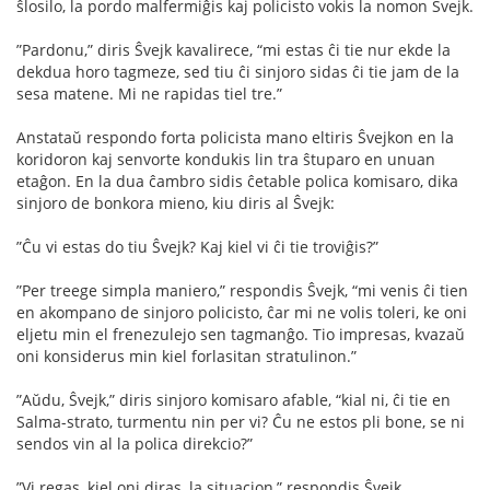
ŝlosilo, la pordo malfermiĝis kaj policisto vokis la nomon Ŝvejk.
”Pardonu,” diris Ŝvejk kavalirece, “mi estas ĉi tie nur ekde la
dekdua horo tagmeze, sed tiu ĉi sinjoro sidas ĉi tie jam de la
sesa matene. Mi ne rapidas tiel tre.”
Anstataŭ respondo forta policista mano eltiris Ŝvejkon en la
koridoron kaj senvorte kondukis lin tra ŝtuparo en unuan
etaĝon. En la dua ĉambro sidis ĉetable polica komisaro, dika
sinjoro de bonkora mieno, kiu diris al Ŝvejk:
”Ĉu vi estas do tiu Ŝvejk? Kaj kiel vi ĉi tie troviĝis?”
”Per treege simpla maniero,” respondis Ŝvejk, “mi venis ĉi tien
en akompano de sinjoro policisto, ĉar mi ne volis toleri, ke oni
eljetu min el frenezulejo sen tagmanĝo. Tio impresas, kvazaŭ
oni konsiderus min kiel forlasitan stratulinon.”
”Aŭdu, Ŝvejk,” diris sinjoro komisaro afable, “kial ni, ĉi tie en
Salma-strato, turmentu nin per vi? Ĉu ne estos pli bone, se ni
sendos vin al la polica direkcio?”
”Vi regas, kiel oni diras, la situacion,” respondis Ŝvejk