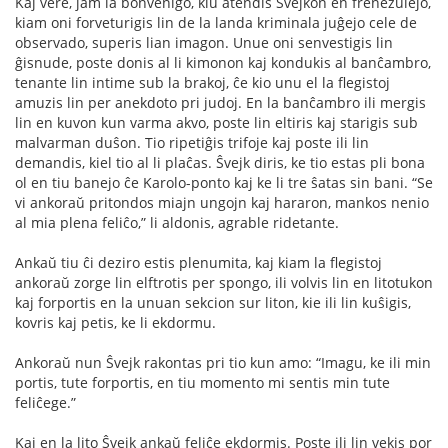
Kaj vere, jam la bonvenigo, kiu atendis Ŝvejkon en frenezulejo,
kiam oni forveturigis lin de la landa kriminala juĝejo cele de
observado, superis lian imagon. Unue oni senvestigis lin
ĝisnude, poste donis al li kimonon kaj kondukis al banĉambro,
tenante lin intime sub la brakoj, ĉe kio unu el la ﬂegistoj
amuzis lin per anekdoto pri judoj. En la banĉambro ili mergis
lin en kuvon kun varma akvo, poste lin eltiris kaj starigis sub
malvarman duŝon. Tio ripetiĝis trifoje kaj poste ili lin
demandis, kiel tio al li plaĉas. Ŝvejk diris, ke tio estas pli bona
ol en tiu banejo ĉe Karolo-ponto kaj ke li tre ŝatas sin bani. “Se
vi ankoraŭ pritondos miajn ungojn kaj hararon, mankos nenio
al mia plena feliĉo,” li aldonis, agrable ridetante.
Ankaŭ tiu ĉi deziro estis plenumita, kaj kiam la ﬂegistoj
ankoraŭ zorge lin elftrotis per spongo, ili volvis lin en litotukon
kaj forportis en la unuan sekcion sur liton, kie ili lin kuŝigis,
kovris kaj petis, ke li ekdormu.
Ankoraŭ nun Ŝvejk rakontas pri tio kun amo: “Imagu, ke ili min
portis, tute forportis, en tiu momento mi sentis min tute
feliĉege.”
Kaj en la lito Ŝvejk ankaŭ feliĉe ekdormis. Poste ili lin vekis por