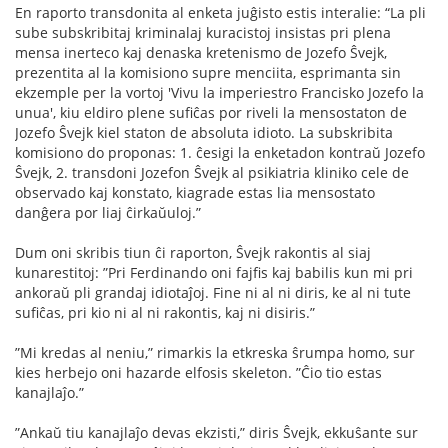
En raporto transdonita al enketa juĝisto estis interalie: “La pli
sube subskribitaj kriminalaj kuracistoj insistas pri plena
mensa inerteco kaj denaska kretenismo de Jozefo Ŝvejk,
prezentita al la komisiono supre menciita, esprimanta sin
ekzemple per la vortoj 'Vivu la imperiestro Francisko Jozefo la
unua', kiu eldiro plene suﬁĉas por riveli la mensostaton de
Jozefo Ŝvejk kiel staton de absoluta idioto. La subskribita
komisiono do proponas: 1. ĉesigi la enketadon kontraŭ Jozefo
Ŝvejk, 2. transdoni Jozefon Ŝvejk al psikiatria kliniko cele de
observado kaj konstato, kiagrade estas lia mensostato
danĝera por liaj ĉirkaŭuloj.”
Dum oni skribis tiun ĉi raporton, Ŝvejk rakontis al siaj
kunarestitoj: ”Pri Ferdinando oni fajﬁs kaj babilis kun mi pri
ankoraŭ pli grandaj idiotaĵoj. Fine ni al ni diris, ke al ni tute
suﬁĉas, pri kio ni al ni rakontis, kaj ni disiris.”
”Mi kredas al neniu,” rimarkis la etkreska ŝrumpa homo, sur
kies herbejo oni hazarde elfosis skeleton. ”Ĉio tio estas
kanajlaĵo.”
”Ankaŭ tiu kanajlaĵo devas ekzisti,” diris Ŝvejk, ekkuŝante sur