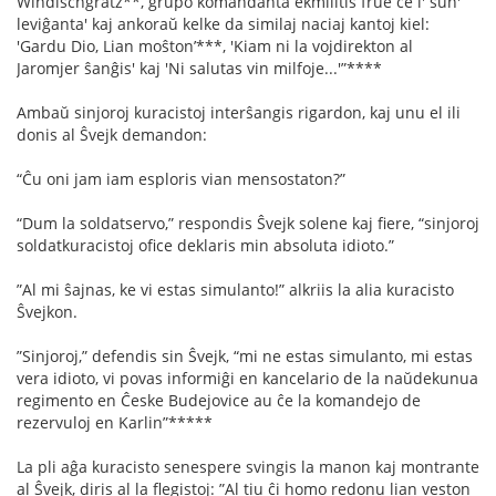
Windischgrätz**, grupo komandanta ekmilitis frue ĉe l' sun'
leviĝanta' kaj ankoraŭ kelke da similaj naciaj kantoj kiel:
'Gardu Dio, Lian moŝton’***, 'Kiam ni la vojdirekton al
Jaromjer ŝanĝis' kaj 'Ni salutas vin milfoje...'”****
Ambaŭ sinjoroj kuracistoj interŝangis rigardon, kaj unu el ili
donis al Ŝvejk demandon:
“Ĉu oni jam iam esploris vian mensostaton?”
“Dum la soldatservo,” respondis Ŝvejk solene kaj ﬁere, “sinjoroj
soldatkuracistoj oﬁce deklaris min absoluta idioto.”
”Al mi ŝajnas, ke vi estas simulanto!” alkriis la alia kuracisto
Ŝvejkon.
”Sinjoroj,” defendis sin Ŝvejk, “mi ne estas simulanto, mi estas
vera idioto, vi povas informiĝi en kancelario de la naŭdekunua
regimento en Ĉeske Budejovice au ĉe la komandejo de
rezervuloj en Karlin”*****
La pli aĝa kuracisto senespere svingis la manon kaj montrante
al Ŝvejk, diris al la ﬂegistoj: ”Al tiu ĉi homo redonu lian veston