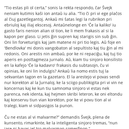
”Tio estas pli ol certa,” sonis la rekta respondo, ĉar Ŝvejk
neniam kutimis kaŝi ion antaŭ iu alia. “Tio ĉi pri vi ege plaĉos
al ĉiuj gazetlegantoj. Ankaŭ mi ŝatas legi la rubrikon pri
ebriuloj kaj iliaj ekscesoj. Antaŭnelonge en 'Ĉe la kaliko' iu
gasto faris nenion alian ol tion, ke li mem frakasis al si la
kapon per glaso. Li jetis ĝin supren kaj starigis sin sub ĝin.
Oni lin forveturigis kaj jam matene ni pri tio legis. Aŭ foje en
'Bendlovka' mi donis vangobaton al sepultisto kaj tiu ĝin al mi
redonis. Oni arestis nin ambaŭ, por ke ni repaciĝu, kaj tuj tio
aperis en posttagmeza jurnalo. Aŭ, kiam tiu sinjoro konsilisto
en la kafejo 'Ĉe la kadavro' frakasis du subtasojn, ĉu vi
opinias, ke oni lin indulgis? Ankaŭ lia nomo estis tuj la
sekvantan tagon en la gazetaro. El la arestejo vi povas sendi
nur korekton al la ĵurnaloj, ke la sciigo publikigita pri vi vin ne
koncernas kaj ke kun tiu samnoma sinjoro vi estas nek
parenca, nek identa, kaj hejmen skribi leteron, ke oni eltondu
kaj konservu tiun vian korekton, por ke vi povu tion al vi
tralegi, kiam vi sidpasigos la punon.
Ĉu ne estas al vi malvarme?” demandis Ŝvejk, plena de
kunsento, rimarkinte, ke la inteligenta sinjoro tremas, “nun
jare ni havas iel tro malvarman somerﬁnon.”