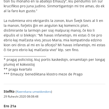
tion tiu monaĥo en la abatejo Emauzy”, kiu pendumis sin sur
kruciﬁkso pro juna judino. Sinmortigantojn mi tre amas, do ek
al la faro kun gusto.”
La nubmiena viro ekrigardis la zonon, kiun Ŝvejk ŝovis al li en
la manon, forĵetis ĝin en angulon kaj komencis plori,
disŝmirante la larmojn per siaj malpuraj manoj, ĉe kio li
elpuŝis el si blekojn: “Mi havas infanetojn, mi estas ĉi tie pro
ebrio kaj malĉasta vivo, Jesuo Maria, mia kompatinda edzino
kion oni diros al mi en la oﬁcejo? Mi havas infanetojn, mi estas
ĉi tie pro ebrio kaj malĉasta vivo” ktp. sen ﬁno.
_____________________________
* pragaj policistoj, kiuj portis kaskedojn, ornamitajn per longaj
plumoj el kokvostoj
** praga kvartalo
*** Emauzy: benediktana klostro meze de Prago
StefKo
(
Kwerekana umwidondoro
)
29 Ruheshi 2020 08:08:48
Ero 21a