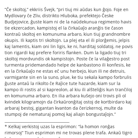
”Ĉe skoltoj,” ekkriis Ŝvejk, “pri tiuj mi aŭdas kun ĝojo. Foje en
Mydlovary ĉe Zliv, distrikto Hluboka, prefektejo Ĉeske
Budjejovice, ĝuste kiam ni de la naŭdekunua regimento havis
tie ekzercadon, kampistoj el la ĉirkaŭaĵo aranĝis tie ĉason
kontraŭ skoltoj en komunuma arbaro, kiun tiuj grandnombre
okupis. Ili kaptis tri skoltojn. La plej eta el ili plorĝemis, jelpis
kaj lamentis, kiam oni lin ligis, ke ni, harditaj soldatoj, ne povis
tion rigardi kaj prefere foriris ﬂanken. Dum la ligado tiuj tri
skoltoj mordvundis ok kampistojn. Poste ĉe la vilaĝestro post
turmenta pridemandado helpe de kanbastono ili konfesis, ke
en la ĉirkaŭaĵo ne estas eĉ unu herbejo, kiun ili ne detruis,
varmigante sin en la suno, plue, ke tiu sekala kampo forbrulis
ĝuste antaŭ la rikolto ĉe Raĵice tute hazarde, kiam sur la
kampo ili rostis al si kapreolon, al kiu ili alŝteliĝis kun tranĉiloj
en komunuma arbaro. En ilia arbara kuŝejo oni trovis pli ol
kvindek kilogramojn da ĉirkaŭronĝitaj ostoj de kortbirdaro kaj
arbaraj bestoj, gigantan kvanton da ĉerizkernoj, multe da
stumpoj de nematuraj pomoj kaj aliajn bongustaĵojn.”
___________________________________
* Kelkaj verkistoj uzas la esprimon: “la homon ronĝas
rimorsoj” Tiun esprimon mi ne trovas plene trafa. Ankaŭ tigro