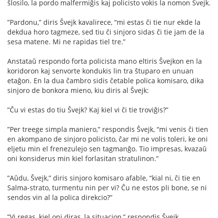
ŝlosilo, la pordo malfermiĝis kaj policisto vokis la nomon Ŝvejk.
”Pardonu,” diris Ŝvejk kavalirece, “mi estas ĉi tie nur ekde la
dekdua horo tagmeze, sed tiu ĉi sinjoro sidas ĉi tie jam de la
sesa matene. Mi ne rapidas tiel tre.”
Anstataŭ respondo forta policista mano eltiris Ŝvejkon en la
koridoron kaj senvorte kondukis lin tra ŝtuparo en unuan
etaĝon. En la dua ĉambro sidis ĉetable polica komisaro, dika
sinjoro de bonkora mieno, kiu diris al Ŝvejk:
”Ĉu vi estas do tiu Ŝvejk? Kaj kiel vi ĉi tie troviĝis?”
”Per treege simpla maniero,” respondis Ŝvejk, “mi venis ĉi tien
en akompano de sinjoro policisto, ĉar mi ne volis toleri, ke oni
eljetu min el frenezulejo sen tagmanĝo. Tio impresas, kvazaŭ
oni konsiderus min kiel forlasitan stratulinon.”
”Aŭdu, Ŝvejk,” diris sinjoro komisaro afable, “kial ni, ĉi tie en
Salma-strato, turmentu nin per vi? Ĉu ne estos pli bone, se ni
sendos vin al la polica direkcio?”
”Vi regas, kiel oni diras, la situacion,” respondis Ŝvejk