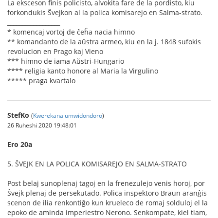
La eksceson ﬁnis policisto, alvokita fare de la pordisto, kiu
forkondukis Ŝvejkon al la polica komisarejo en Salma-strato.
__________________
* komencaj vortoj de ĉeĥa nacia himno
** komandanto de la aŭstra armeo, kiu en la j. 1848 sufokis
revolucion en Prago kaj Vieno
*** himno de iama Aŭstri-Hungario
**** religia kanto honore al Maria la Virgulino
***** praga kvartalo
StefKo
(
Kwerekana umwidondoro
)
26 Ruheshi 2020 19:48:01
Ero 20a
5. ŜVEJK EN LA POLICA KOMISAREJO EN SALMA-STRATO
Post belaj sunoplenaj tagoj en la frenezulejo venis horoj, por
Ŝvejk plenaj de persekutado. Polica inspektoro Braun aranĝis
scenon de ilia renkontiĝo kun krueleco de romaj solduloj el la
epoko de aminda imperiestro Nerono. Senkompate, kiel tiam,