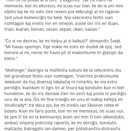
memoras, kiel mi ekscesis, mi scias nur tion, ke de ie oni min
elĵetis kaj ke mi volis tien reveni por ekbruligi al mi cigaron.
Sed unue komenciĝis tio bele. Nia sekciestro festis sian
nomtagon kaj invitis nin en vinejon, poste oni iris en duan,
trian, kvaran, kvinan, sesan, sepan, okan, naŭan.”
”Ĉu vi ne deziras, ke mi helpu al vi kalkuli?” demandis Ŝvejk.
“Mi havas spertojn, foje nokte mi estis en dudek ok ejoj. Sed
honore al mi, nenie mi havis pli ol maksimume tri glasojn da
biero.”
”Mallonge,” daŭrigis la malfeliĉa subulo de la sekciestro, kiu
tiel grandioze festis sian nomtagon, “trairinte proksimume
dekduon da tiuj diversaj lokalaĉoj ni rimarkis, ke nia estro
perdiĝis, kvankam ni ligis lin al ŝnuro kaj kondukis kun ni kiel
hundeton. Ni do iris denove ĉien lin serĉi kaj poste ni perdiĝis
unu de la alia, Ĝis mi ﬁne troviĝis en unu el noktaj kafejoj en
Vinohrady*, tre deca ejo, kie mi trinkis ian likvoron rekte el
botelo. Kion mi faris poste, tion mi ne memoras, mi scias nur,
ke jam ĉi tie en la komisarejo, kiam oni min ĉi tien alkondukis,
ambaŭ sinjoroj policistoj raportis, ke mi ebriiĝis, kondutis
malĉaste, batregalis ian damon, per poŝotranĉilo distranĉis