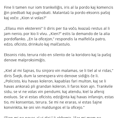
Fine li tamen nur iom trankviliĝis, iris al la pordo kaj komencis
ĝin piedbati kaj pugnobati. Malantaŭ la pordo eksonis paŝoj
kaj voĉo: „Kion vi volas?”
„Ellasu min ekstereni” li diris per tia voĉo, kvazaŭ restus al li
jam nenio, por kio li vívu. „Kien?” estis la demando de la alia
pordoﬂanko. „En la oﬁcejon,” respondis la malfeliĉa patro,
edzo, oﬁcisto, drinkulo kaj malĉastulo.
Eksonis rido, terura rido en silento de la koridoro kaj la paŝoj
denove malproksimiĝis.
„Kiel al mi ŝajnas, tiu sinjoro vin malamas, se li tiel al vi ridas,”
diris Ŝvejk, dum la senespera viro denove sidiĝis ĉe li.
„Policisto, kiu havas koleron, kapablas fari multon, kaj se li
havas ankoraŭ pli grandan koleron, li faros kion ajn. Trankvile
sidu, se vi ne volas vin pendumi, kaj atendu, kiel la aferoj
evoluos. Se vi estas oﬁcisto, edziĝinta kaj havas infanojn, estas
tio, mi konsentas, terura. Se mi ne eraras, vi estas ŝajne
konvinkita, ke oni vin maldungos el la oﬁcejo.”
“Tion mi ne povas al vi diri,” li ekĝemis, ”ĉar mi mem ne