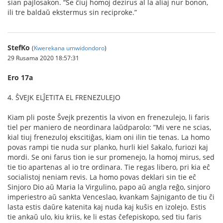
sian pajlosakon. “Se ĉiuj homoj dezirus al la aliaj nur bonon,
ili tre baldaŭ ekstermus sin reciproke.”
StefKo
(
Kwerekana umwidondoro
)
29 Rusama 2020 18:57:31
Ero 17a
4. ŜVEJK ELĴETITA EL FRENEZULEJO
Kiam pli poste Ŝvejk prezentis la vivon en frenezulejo, li faris
tiel per maniero de neordinara laŭdparolo: ”Mi vere ne scias,
kial tiuj frenezuloj ekscitiĝas, kiam oni ilin tie tenas. La homo
povas rampi tie nuda sur planko, hurli kiel ŝakalo, furiozi kaj
mordi. Se oni farus tion ie sur promenejo, la homoj mirus, sed
tie tio apartenas al io tre ordinara. Tie regas libero, pri kia eĉ
socialistoj neniam revis. La homo povas deklari sin tie eĉ
Sinjoro Dio aŭ Maria la Virgulino, papo aŭ angla reĝo, sinjoro
imperiestro aŭ sankta Venceslao, kvankam ŝajniganto de tiu ĉi
lasta estis daŭre katenita kaj nuda kaj kuŝis en izolejo. Estis
tie ankaŭ ulo, kiu kriis, ke li estas ĉefepiskopo, sed tiu faris