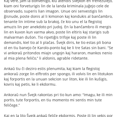
Kaj vere, jam la bonvenigo, kiu atendis Ŝvejkon en frenezulejo,
kiam oni forveturigis lin de la landa kriminala juĝejo cele de
observado, superis lian imagon. Unue oni senvestigis lin
ĝisnude, poste donis al li kimonon kaj kondukis al banĉambro,
tenante lin intime sub la brakoj, ĉe kio unu el la ﬂegistoj
amuzis lin per anekdoto pri judoj. En la banĉambro ili mergis
lin en kuvon kun varma akvo, poste lin eltiris kaj starigis sub
malvarman duŝon. Tio ripetiĝis trifoje kaj poste ili lin
demandis, kiel tio al li plaĉas. Ŝvejk diris, ke tio estas pli bona
ol en tiu banejo ĉe Karolo-ponto kaj ke li tre ŝatas sin bani. “Se
vi ankoraŭ pritondos miajn ungojn kaj hararon, mankos nenio
al mia plena feliĉo,” li aldonis, agrable ridetante.
Ankaŭ tiu ĉi deziro estis plenumita, kaj kiam la ﬂegistoj
ankoraŭ zorge lin elftrotis per spongo, ili volvis lin en litotukon
kaj forportis en la unuan sekcion sur liton, kie ili lin kuŝigis,
kovris kaj petis, ke li ekdormu.
Ankoraŭ nun Ŝvejk rakontas pri tio kun amo: “Imagu, ke ili min
portis, tute forportis, en tiu momento mi sentis min tute
feliĉege.”
Kaj en la lito Ŝvejk ankaŭ feliĉe ekdormis. Poste ili lin vekis por