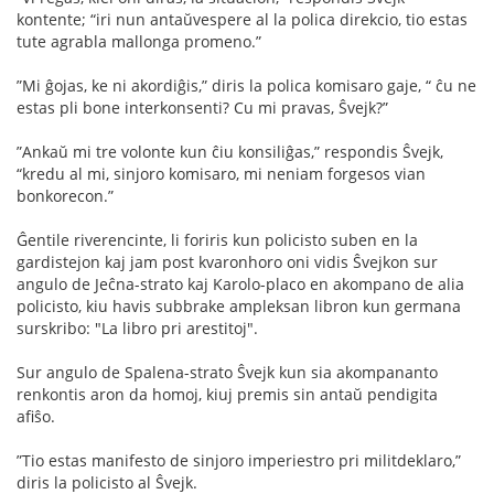
kontente; “iri nun antaŭvespere al la polica direkcio, tio estas
tute agrabla mallonga promeno.”
”Mi ĝojas, ke ni akordiĝis,” diris la polica komisaro gaje, “ ĉu ne
estas pli bone interkonsenti? Cu mi pravas, Ŝvejk?”
”Ankaŭ mi tre volonte kun ĉiu konsiliĝas,” respondis Ŝvejk,
“kredu al mi, sinjoro komisaro, mi neniam forgesos vian
bonkorecon.”
Ĝentile riverencinte, li foriris kun policisto suben en la
gardistejon kaj jam post kvaronhoro oni vidis Ŝvejkon sur
angulo de Jeĉna-strato kaj Karolo-placo en akompano de alia
policisto, kiu havis subbrake ampleksan libron kun germana
surskribo: "La libro pri arestitoj".
Sur angulo de Spalena-strato Ŝvejk kun sia akompananto
renkontis aron da homoj, kiuj premis sin antaŭ pendigita
aﬁŝo.
”Tio estas manifesto de sinjoro imperiestro pri militdeklaro,”
diris la policisto al Ŝvejk.