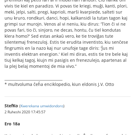
vivis tie kiel en paradizo. Vi povas tie kriegi, muĝi, kanti, plori,
meki, jelpi, salti, pregi, kaprioli, marŝi kvarpiede, salteti sur
unu kruro, rondkuri, danci, hopi, kalkansidi la tutan tagon kaj
grimpi sur murojn. Venos al vi neniu, kiu dirus: 'Tion ĉi vi ne
povas fari, tio ĉi, sinjoro, ne decas, hontu, ĉu tiel kondutas
klera homo?' Sed estas ankaŭ vero, ke tie troviĝas tute
silentemaj frenezuloj. Estis tie erudita inventisto, kiu senĉese
ﬁngrumis en la nazo kaj nur unufoje tage diris: 'Ĵus mi
inventis elektran energion.' Kiel mi diras, estis tie tre bele kaj
tiuj kelkaj tagoj, kiujn mi pasigis en frenezulejo, apartenas al
la plej belaj momentoj de mia vivo.”
________________________________
* multvoluma ĉeĥa enciklopedio, kiun eldonis J.V. Otto
StefKo
(
Kwerekana umwidondoro
)
2 Ruheshi 2020 17:45:57
Ero 18a