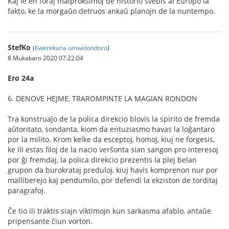
Kaj ie en foraj malproksimoj de historio ŝvebis al Eŭropo la
fakto, ke la morgaŭo detruos ankaŭ planojn de la nuntempo.
StefKo
(
Kwerekana umwidondoro
)
8 Mukakaro 2020 07:22:04
Ero 24a
6. DENOVE HEJME, TRAROMPINTE LA MAGIAN RONDON
Tra konstruaĵo de la polica direkcio blovis la spirito de fremda
aŭtoritato, sondanta, kiom da entuziasmo havas la loĝantaro
por la milito. Krom kelke da esceptoj, homoj, kiuj ne forgesis,
ke ili estas ﬁloj de la nacio verŝonta sian sangon pro interesoj
por ĝi fremdaj, la polica direkcio prezentis la plej belan
grupon da burokrataj preduloj, kiuj havis komprenon nur por
malliberejo kaj pendumilo, por defendi la ekziston de torditaj
paragrafoj.
Ĉe tio ili traktis siajn viktimojn kun sarkasma afablo, antaŭe
pripensante ĉiun vorton.