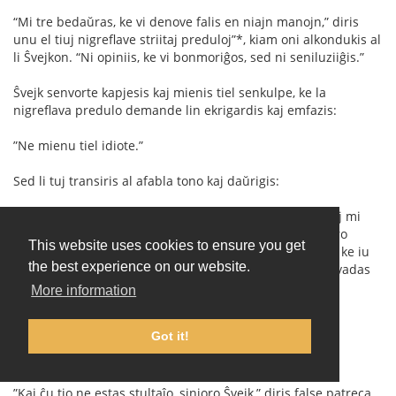
“Mi tre bedaŭras, ke vi denove falis en niajn manojn,” diris
unu el tiuj nigreﬂave striitaj preduloj”*, kiam oni alkondukis al
li Ŝvejkon. “Ni opiniis, ke vi bonmoriĝos, sed ni seniluziiĝis.”
Ŝvejk senvorte kapjesis kaj mienis tiel senkulpe, ke la
nigreflava predulo demande lin ekrigardis kaj emfazis:
”Ne mienu tiel idiote.”
Sed li tuj transiris al afabla tono kaj daŭrigis:
”Por ni estas certe tre neagrable teni vin en arestejo kaj mi
povas vin certigi, ke laŭ mia opinio via kulpo ne estas tro
This website uses cookies to ensure you get
granda, ĉar ĉe via febla inteligenteco ne ekzistas dubo, ke iu
the best experience on our website.
vin persvadis. Diru al mi, sinjoro Ŝvejk, kiu propre persvadas
vin fari tiajn stultaĵojn?”
More information
Ŝvejk ektusis kaj proklamis:
Got it!
”Mi, bonvolu pardoni, scias pri neniuj stultaĵoj.”
”Kaj ĉu tio ne estas stultaĵo, sinjoro Ŝvejk,” diris false patreca