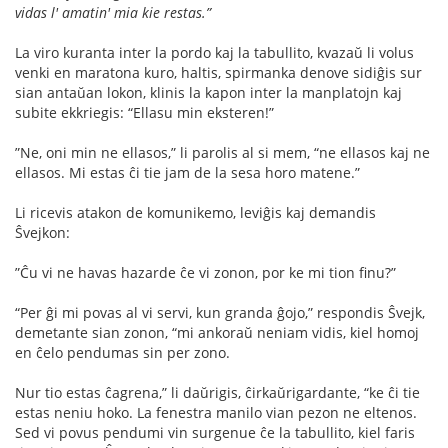
vidas l' amatin' mia kie restas.”
La viro kuranta inter la pordo kaj la tabullito, kvazaŭ li volus
venki en maratona kuro, haltis, spirmanka denove sidiĝis sur
sian antaŭan lokon, klinis la kapon inter la manplatojn kaj
subite ekkriegis: “Ellasu min eksteren!”
”Ne, oni min ne ellasos,” li parolis al si mem, “ne ellasos kaj ne
ellasos. Mi estas ĉi tie jam de la sesa horo matene.”
Li ricevis atakon de komunikemo, leviĝis kaj demandis
Ŝvejkon:
”Ĉu vi ne havas hazarde ĉe vi zonon, por ke mi tion ﬁnu?”
“Per ĝi mi povas al vi servi, kun granda ĝojo,” respondis Ŝvejk,
demetante sian zonon, “mi ankoraŭ neniam vidis, kiel homoj
en ĉelo pendumas sin per zono.
Nur tio estas ĉagrena,” li daŭrigis, ĉirkaŭrigardante, “ke ĉi tie
estas neniu hoko. La fenestra manilo vian pezon ne eltenos.
Sed vi povus pendumi vin surgenue ĉe la tabullito, kiel faris