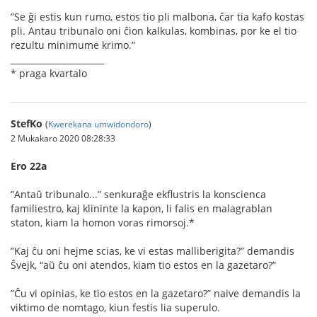
”Se ĝi estis kun rumo, estos tio pli malbona, ĉar tia kafo kostas
pli. Antau tribunalo oni ĉion kalkulas, kombinas, por ke el tio
rezultu minimume krimo.”
______________________
* praga kvartalo
StefKo
(
Kwerekana umwidondoro
)
2 Mukakaro 2020 08:28:33
Ero 22a
”Antaŭ tribunalo...” senkuraĝe ekﬂustris la konscienca
familiestro, kaj klininte la kapon, li falis en malagrablan
staton, kiam la homon voras rimorsoj.*
”Kaj ĉu oni hejme scias, ke vi estas malliberigita?” demandis
Ŝvejk, “aŭ ĉu oni atendos, kiam tio estos en la gazetaro?”
”Ĉu vi opinias, ke tio estos en la gazetaro?” naive demandis la
viktimo de nomtago, kiun festis lia superulo.