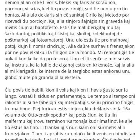
nenion alian ol ke li voris, blekis kaj faris ankoraŭ ion,
pardonu, vi scias, kiel tio povas rimiĝi, sed tie neniu pro tio
hontas, Alia ulo deklaris sin eĉ sanktaj Cirilo kaj Metodo por
ricevadi du porciojn. Kaj alia sinjoro ŝajnigis sin graveda kaj
invitis ĉiujn al baptofesto. Estis tie malliberigitaj multaj
ŝakludantoj, politikistoj, ﬁŝistoj kaj skoltoj, kolektantoj de
poŝtmarkoj kaj fotoamatoroj. Unu ulo estis tie pro malnovaj
potoj, kiujn li nomis cindrujoj. Alia daŭre surhavis frenezjakon
por ne povi elkalkuli la ﬁniĝon de la mondo. Mi renkontiĝis tie
ankaŭ kun kelke da profesoroj. Unu el ili senĉese min sekvis
kaj instruis, ke la lulilo de ciganoj estis en Krkonoŝe, kaj la alia
al mi klarigadis, ke interne de la terglobo estas ankoraŭ unu
globo, multe pli granda ol la ekstera.
Ĉiu povis tie babili, kion li volis kaj kion li havis ĝuste sur la
lango, kvazaŭ li sidus en parlamentejo. De tempo al tempo oni
rakontis al si tie fabelojn kaj interbatiĝis, se iu princino ﬁniĝis
tre malbone. Plej furioza estis sinjoro, kiu deklaris sin la 16a
volumo de Otto-enciklopedio* kaj petis ĉiun, ke tiu lin
malfermu kaj trovu terminon ‘Kartonaĵa kudrilmaŝino’, ke alie
tio estus lia ﬁno. Li trankviliĝis nur, kiam oni surmetis al li
frenezjakon. Tiam li aprobis kun plaĉo, ke li venis en bindistan
premilon kaj petis fari al li modernan randon. Ĉiu flanke oni