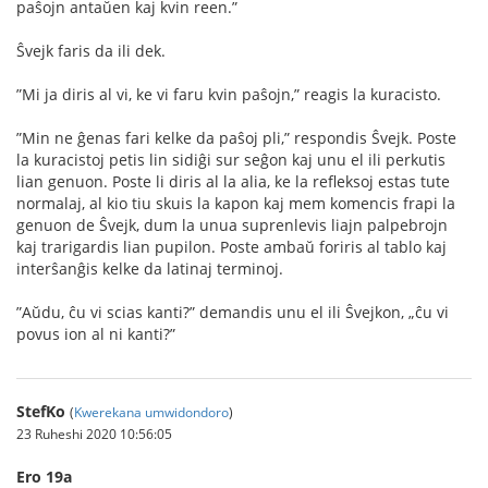
paŝojn antaŭen kaj kvin reen.”
Ŝvejk faris da ili dek.
”Mi ja diris al vi, ke vi faru kvin paŝojn,” reagis la kuracisto.
”Min ne ĝenas fari kelke da paŝoj pli,” respondis Ŝvejk. Poste
la kuracistoj petis lin sidiĝi sur seĝon kaj unu el ili perkutis
lian genuon. Poste li diris al la alia, ke la reﬂeksoj estas tute
normalaj, al kio tiu skuis la kapon kaj mem komencis frapi la
genuon de Ŝvejk, dum la unua suprenlevis liajn palpebrojn
kaj trarigardis lian pupilon. Poste ambaŭ foriris al tablo kaj
interŝanĝis kelke da latinaj terminoj.
”Aŭdu, ĉu vi scias kanti?” demandis unu el ili Ŝvejkon, „ĉu vi
povus ion al ni kanti?”
StefKo
(
Kwerekana umwidondoro
)
23 Ruheshi 2020 10:56:05
Ero 19a