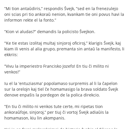
”Mi tion antaŭdiris,” respondis Ŝvejk, ”sed en la frenezulejo
oni scias pri tio ankoraŭ nenion, kvankam tie oni povus havi la
informon rekte el la fonto.”
”Kion vi aludas?” demandis la policisto Ŝvejkon.
"Ke tie estas izolitaj multaj sinjoroj oﬁciroj,” klarigis Ŝvejk, kaj
kiam ili venis al alia grupo, premanta sin antaŭ la manifesto, li
ekkriis:
”Vivu la imperiestro Francisko Jozefo! En tiu ĉi milito ni
venkos!”
Iu el la 'entuziasma' popolamaso surpremis al li la ĉapelon
sur la orelojn kaj tiel ĉe homamasigo la brava soldato Ŝvejk
denove enpaŝis la pordegon de la polica direkcio.
”En tiu ĉi milito ni venkos tute certe, mi ripetas tion
ankoraŭfoje, sinjoroj,” per tiuj ĉi vortoj Ŝvejk adiaŭis la
homamason, kiu lin akompanis.