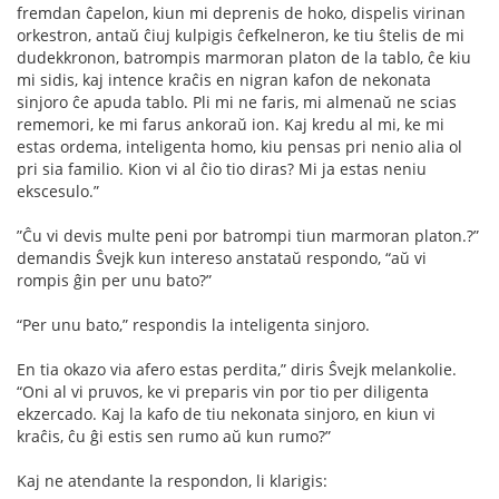
fremdan ĉapelon, kiun mi deprenis de hoko, dispelis virinan
orkestron, antaŭ ĉiuj kulpigis ĉefkelneron, ke tiu ŝtelis de mi
dudekkronon, batrompis marmoran platon de la tablo, ĉe kiu
mi sidis, kaj intence kraĉis en nigran kafon de nekonata
sinjoro ĉe apuda tablo. Pli mi ne faris, mi almenaŭ ne scias
rememori, ke mi farus ankoraŭ ion. Kaj kredu al mi, ke mi
estas ordema, inteligenta homo, kiu pensas pri nenio alia ol
pri sia familio. Kion vi al ĉio tio diras? Mi ja estas neniu
ekscesulo.”
”Ĉu vi devis multe peni por batrompi tiun marmoran platon.?”
demandis Ŝvejk kun intereso anstataŭ respondo, “aŭ vi
rompis ĝin per unu bato?”
“Per unu bato,” respondis la inteligenta sinjoro.
En tia okazo via afero estas perdita,” diris Ŝvejk melankolie.
“Oni al vi pruvos, ke vi preparis vin por tio per diligenta
ekzercado. Kaj la kafo de tiu nekonata sinjoro, en kiun vi
kraĉis, ĉu ĝi estis sen rumo aŭ kun rumo?”
Kaj ne atendante la respondon, li klarigis: