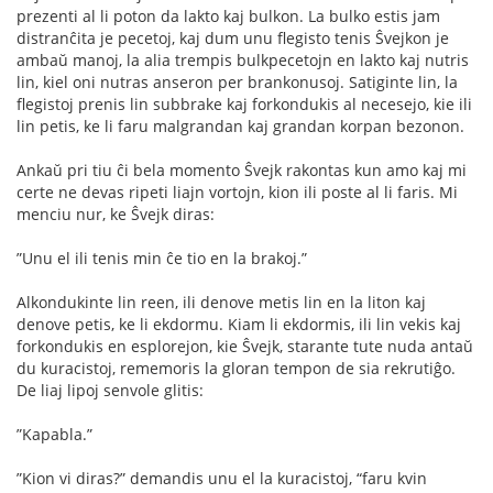
prezenti al li poton da lakto kaj bulkon. La bulko estis jam
distranĉita je pecetoj, kaj dum unu ﬂegisto tenis Ŝvejkon je
ambaŭ manoj, la alia trempis bulkpecetojn en lakto kaj nutris
lin, kiel oni nutras anseron per brankonusoj. Satiginte lin, la
ﬂegistoj prenis lin subbrake kaj forkondukis al necesejo, kie ili
lin petis, ke li faru malgrandan kaj grandan korpan bezonon.
Ankaŭ pri tiu ĉi bela momento Ŝvejk rakontas kun amo kaj mi
certe ne devas ripeti liajn vortojn, kion ili poste al li faris. Mi
menciu nur, ke Ŝvejk diras:
”Unu el ili tenis min ĉe tio en la brakoj.”
Alkondukinte lin reen, ili denove metis lin en la liton kaj
denove petis, ke li ekdormu. Kiam li ekdormis, ili lin vekis kaj
forkondukis en esplorejon, kie Ŝvejk, starante tute nuda antaŭ
du kuracistoj, rememoris la gloran tempon de sia rekrutiĝo.
De liaj lipoj senvole glitis:
”Kapabla.”
”Kion vi diras?” demandis unu el la kuracistoj, “faru kvin