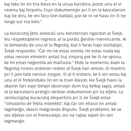
kaj loku lin en tria klaso en la unua koridoro, poste unu el vi
revenu kaj forportu ĉiujn dokumentojn pri li en la kancelarion.
Kaj tie diru, ke oni faru tion baldaŭ, por ke ni ne havu lin ĉi tie
longe sur nia kolo.”
La kuracistoj ĵetis ankoraŭ unu konsternan rigardon al Ŝvejk,
kiu respektoplene regresis al la pordo, ĝentile riverencante. Al
la demando de unu el la ﬂegistoj, kial li faras tiajn stultaĵojn,
Ŝvejk respondis: “Ĉar mi ne estas vestita, mi estas nuda kaj
volas nenion elmontri antaŭ tiuj sinjoroj por ke ili ne opiniu,
ke mi estas neĝentila aŭ malĉasta.” Ekde la momento, kiam la
ﬂegistoj ricevis ordonon redoni al Ŝvejk lian veston, ili montris
pri li jam tute neniun zorgon. lli al li ordonis, ke li sin vestu kaj
unu el ili forkondukis lin en la trian klason, kie Ŝvejk havis la
okazon fari siajn belajn observojn dum tiuj kelkaj tagoj, antaŭ
ol la kancelario pretigis skriban dokumenton pri lia elĵeto. La
seniluziigitaj kuracistoj ekspertizis pri li, ke Ŝvejk estas
“simulanto de febla intelekto”, kaj ĉar oni ellasis lin antaŭ
tagmanĝo, okazis malgranda disputo. Ŝvejk proklamis, ke se
oni elĵetas iun el frenezulejo, oni ne rajtas elpeli lin sen
tagmanĝo.