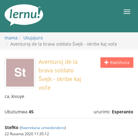
Ku
rupapuro
Urut
rw'ibirimwo
Inama
Utujajuro
Aventuroj de la brava soldato Ŝvejk - skribe kaj voĉe
Aventuroj de la
Kwishura
brava soldato
Ŝvejk - skribe kaj
voĉe
ca, kivuye
Ubutumwa
45
ururimi:
Esperanto
StefKo
(
Kwerekana umwidondoro
)
22 Rusama 2020 11:35:12