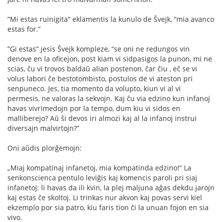
”Mi estas ruinigita” eklamentis la kunulo de Ŝvejk, “mia avanco
estas for.”
”Gi estas” jesis Ŝvejk kompleze, “se oni ne redungos vin
denove en la oﬁcejon, post kiam vi sidpasigos la punon, mi ne
scias, ĉu vi trovos baldaŭ alian postenon, ĉar ĉiu , eĉ se vi
volus labori ĉe bestotombisto, postulos de vi ateston pri
senpuneco. Jes, tia momento da volupto, kiun vi al vi
permesis, ne valoras la sekvojn. Kaj ĉu via edzino kun infanoj
havas vivrimedojn por la tempo, dum kiu vi sidos en
malliberejo? Aŭ ŝi devos iri almozi kaj al la infanoj instrui
diversajn malvirtojn?”
Oni aŭdis plorĝemojn:
„Miaj kompatinaj infanetoj, mia kompatinda edzino!” La
senkonscienca pentulo leviĝis kaj komencis paroli pri siaj
infanetoj: li havas da ili kvin, la plej maljuna aĝas dekdu jarojn
kaj estas ĉe skoltoj. Li trinkas nur akvon kaj povas servi kiel
ekzemplo por sia patro, kiu faris tion ĉi la unuan fojon en sia
vivo.