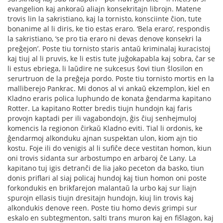
evangelion kaj ankoraŭ aliajn konsekritajn librojn. Matene
trovis lin la sakristiano, kaj la tornisto, konsciinte ĉion, tute
bonanime al li diris, ke tio estas eraro. ‘Bela eraro’, respondis
la sakristiano, ‘se pro tia eraro ni devas denove konsekri la
preĝejon’. Poste tiu tornisto staris antaŭ kriminalaj kuracistoj
kaj tiuj al li pruvis, ke li estis tute juĝokapabla kaj sobra, ĉar se
li estus ebriega, li laŭdire ne sukcesus ŝovi tiun ŝlosilon en
serurtruon de la preĝeja pordo. Poste tiu tornisto mortis en la
malliberejo Pankrac. Mi donos al vi ankaŭ ekzemplon, kiel en
Kladno eraris polica luphundo de konata ĝendarma kapitano
Rotter. La kapitano Rotter bredis tiujn hundojn kaj faris
provojn kaptadi per ili vagabondojn, ĝis ĉiuj senhejmuloj
komencis la regionon ĉirkaŭ Kladno eviti. Tial li ordonis, ke
ĝendarmoj alkonduku ajnan suspektan ulon, kiom ajn tio
kostu. Foje ili do venigis al li suﬁĉe dece vestitan homon, kiun
oni trovis sidanta sur arbostumpo en arbaroj ĉe Lany. La
kapitano tuj igis detranĉi de lia jako peceton da basko, tiun
donis priﬂari al siaj policaj hundoj kaj tiun homon oni poste
forkondukis en brikfarejon malantaŭ la urbo kaj sur liajn
spurojn ellasis tiujn dresitajn hundojn, kiuj lin trovis kaj
alkondukis denove reen. Poste tiu homo devis grimpi sur
eskalo en subtegmenton, salti trans muron kaj en ﬁŝlagon, kaj