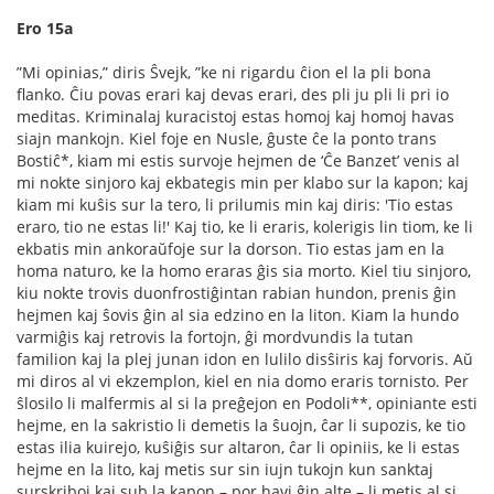
Ero 15a
”Mi opinias,” diris Ŝvejk, ”ke ni rigardu ĉion el la pli bona
ﬂanko. Ĉiu povas erari kaj devas erari, des pli ju pli li pri io
meditas. Kriminalaj kuracistoj estas homoj kaj homoj havas
siajn mankojn. Kiel foje en Nusle, ĝuste ĉe la ponto trans
Bostiĉ*, kiam mi estis survoje hejmen de ‘Ĉe Banzet’ venis al
mi nokte sinjoro kaj ekbategis min per klabo sur la kapon; kaj
kiam mi kuŝis sur la tero, li prilumis min kaj diris: 'Tio estas
eraro, tio ne estas li!' Kaj tio, ke li eraris, kolerigis lin tiom, ke li
ekbatis min ankoraŭfoje sur la dorson. Tio estas jam en la
homa naturo, ke la homo eraras ĝis sia morto. Kiel tiu sinjoro,
kiu nokte trovis duonfrostiĝintan rabian hundon, prenis ĝin
hejmen kaj ŝovis ĝin al sia edzino en la liton. Kiam la hundo
varmiĝis kaj retrovis la fortojn, ĝi mordvundis la tutan
familion kaj la plej junan idon en lulilo disŝiris kaj forvoris. Aŭ
mi diros al vi ekzemplon, kiel en nia domo eraris tornisto. Per
ŝlosilo li malfermis al si la preĝejon en Podoli**, opiniante esti
hejme, en la sakristio li demetis la ŝuojn, ĉar li supozis, ke tio
estas ilia kuirejo, kuŝiĝis sur altaron, ĉar li opiniis, ke li estas
hejme en la lito, kaj metis sur sin iujn tukojn kun sanktaj
surskriboj kaj sub la kapon – por havi ĝin alte – li metis al si