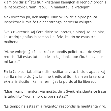
kiam oni diris: ”Ĵetu tiun kristanan kanajlon al leonoj," ordonis
la inspektoro Braun: "ŝovu lin malantaŭ la kradojn!"
Nek vorteton pli, nek malpli. Nur okuloj de sinjoro polica
inspektoro lumis ĉe tio per stranga, perversa volupto.
Ŝvejk riverencis kaj ﬁere diris: “Mi pretas, sinioroj. Mi opinias,
ke kradoj signifas la samon kiel ĉelo, kaj tio ne estas tre
malbona.”
”Vi, ne enhejmiĝu ĉi tie tro,” respondis policisto, al kio Ŝvejk
rediris: “Mi estas tute modesta kaj danka por ĉio, kion vi por
mi faros.”
En la ĉelo sur tabullito sidis meditanta viro. Li sidis apatie kaj
sur lia mieno vidiĝis, ke li ne kredis al tio – kiam en la seruro
ekknaris ŝlosilo – ke malfermiĝas la pordo al lia libereco.
”Mian komplimenton, via moŝto, diris Ŝvejk, eksidante ĉe li sur
la tabullito, “kioma horo propre estas?”
“La tempo ne estas mia reganto,” respondis la meditanta viro.