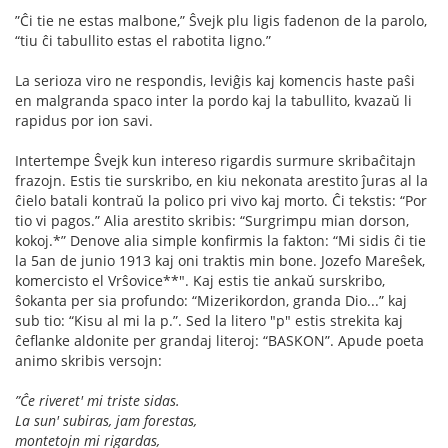
”Ĉi tie ne estas malbone,” Ŝvejk plu ligis fadenon de la parolo,
“tiu ĉi tabullito estas el rabotita ligno.”
La serioza viro ne respondis, leviĝis kaj komencis haste paŝi
en malgranda spaco inter la pordo kaj la tabullito, kvazaŭ li
rapidus por ion savi.
Intertempe Ŝvejk kun intereso rigardis surmure skribaĉitajn
frazojn. Estis tie surskribo, en kiu nekonata arestito ĵuras al la
ĉielo batali kontraŭ la polico pri vivo kaj morto. Ĉi tekstis: “Por
tio vi pagos.” Alia arestito skribis: “Surgrimpu mian dorson,
kokoj.*” Denove alia simple konﬁrmis la fakton: “Mi sidis ĉi tie
la 5an de junio 1913 kaj oni traktis min bone. Jozefo Mareŝek,
komercisto el Vrŝovice**". Kaj estis tie ankaŭ surskribo,
ŝokanta per sia profundo: “Mizerikordon, granda Dio...” kaj
sub tio: “Kisu al mi la p.”. Sed la litero "p" estis strekita kaj
ĉeﬂanke aldonite per grandaj literoj: “BASKON”. Apude poeta
animo skribis versojn:
”Ĉe riveret' mi triste sidas.
La sun' subiras, jam forestas,
montetojn mi rigardas,