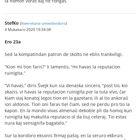
la homon voras kaj ne ronĝas.
StefKo
(
Kwerekana umwidondoro
)
4 Mukakaro 2020 19:34:38
Ero 23a
Sed la kompatindan patron de skolto ne eblis trankviligi.
”Kion mi tion faris?” li lamentis, “mi havas la reputacion
ruinigita.”
”Vi havas,” diris Ŝvejk kun sia denaska sincero, “post tio, kio
okazis, vi havas la reputacion ruinigita por la tuta vivo, ĉar
kiam viaj konatoj legos tion en la gazetaro, ili al tio ankoraŭ
ion aldonos. Tion oni faras tiel ĉiam, sed ne perdu pro tio la
kapon. En la mondo vivas almenaŭ dekoble pli da homoj kun
ruinigita kaj makulita reputacio ol da tiuj ceteraj. Tio estas
nura kaj sensignifa bagatelo.”
Sur la koridoro eksonis ﬁrmaj paŝoj, en la seruro ekbruis