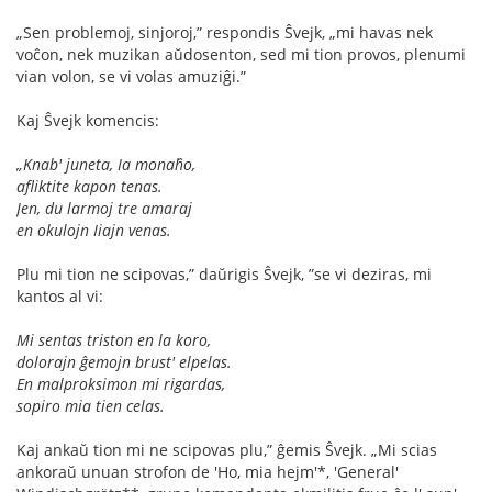
„Sen problemoj, sinjoroj,” respondis Ŝvejk, „mi havas nek
voĉon, nek muzikan aŭdosenton, sed mi tion provos, plenumi
vian volon, se vi volas amuziĝi.”
Kaj Ŝvejk komencis:
„Knab' juneta, Ia monaĥo,
aﬂiktite kapon tenas.
Jen, du larmoj tre amaraj
en okulojn Iiajn venas.
Plu mi tion ne scipovas,” daŭrigis Ŝvejk, ”se vi deziras, mi
kantos al vi:
Mi sentas triston en la koro,
dolorajn ĝemojn brust' elpelas.
En malproksimon mi rigardas,
sopiro mia tien celas.
Kaj ankaŭ tion mi ne scipovas plu,” ĝemis Ŝvejk. „Mi scias
ankoraŭ unuan strofon de 'Ho, mia hejm'*, 'General'