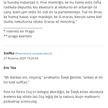
la hundoj malantaŭ li. Fine montriĝis, ke tiu homo estis ĉeĥa
radikala deputito, kiu ekveturis al ekskurso en arbarojn ĉe
Lany, kiam jam tedis lin sidi en la parlamentejo. Tial mi diras,
ke homoj havas siajn mankojn, ke ili eraras, klerulo same kiel
stulta, nekulturita idioto. Eraras eĉ ministroj.”
___________________________
* rivereto en Prago
** praga kvartalo
StefKo
(
Kwerekana umwidondoro
)
27 Rusama 2020 19:26:54
Ero 16a
”Mi dankas vin, sinjoroj,” proklamis Ŝvejk ĝentile, “ankaŭ al mi
tio tute suﬁĉas.”
Post lia foriro ĉiuj tri kolegoj akordiĝis, ke Ŝvejk estas absoluta
kreteno kaj idioto laŭ ĉiuj leĝoj de la naturo, kiujn malkovris
psikiatriaj scienculoj.