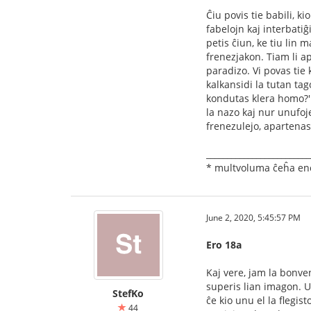
Ĉiu povis tie babili, k
fabelojn kaj interbatiĝ
petis ĉiun, ke tiu lin 
frenezjakon. Tiam li ap
paradizo. Vi povas tie k
kalkansidi la tutan tago
kondutas klera homo?' 
la nazo kaj nur unufoje 
frenezulejo, apartenas
_________________________
* multvoluma ĉeĥa enci
June 2, 2020, 5:45:57 PM
Ero 18a
Kaj vere, jam la bonven
superis lian imagon. U
StefKo
ĉe kio unu el la ﬂegist
44