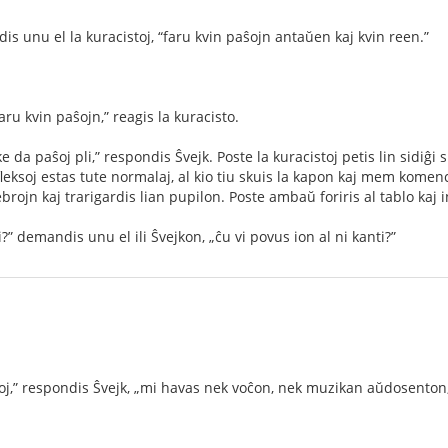
is unu el la kuracistoj, “faru kvin paŝojn antaŭen kaj kvin reen.”
 faru kvin paŝojn,” reagis la kuracisto.
e da paŝoj pli,” respondis Ŝvejk. Poste la kuracistoj petis lin sidiĝi 
 reﬂeksoj estas tute normalaj, al kio tiu skuis la kapon kaj mem kome
brojn kaj trarigardis lian pupilon. Poste ambaŭ foriris al tablo kaj i
i?” demandis unu el ili Ŝvejkon, „ĉu vi povus ion al ni kanti?”
oj,” respondis Ŝvejk, „mi havas nek voĉon, nek muzikan aŭdosenton, 