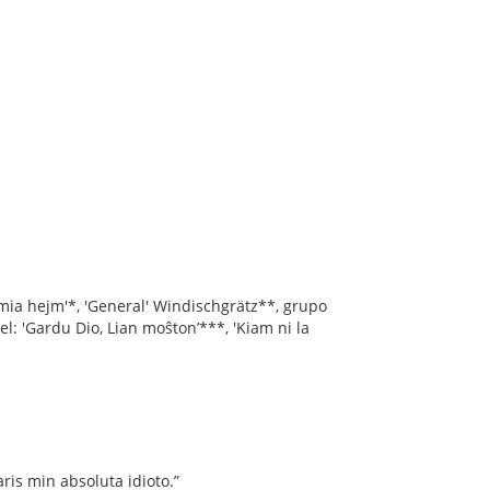
 mia hejm'*, 'General' Windischgrätz**, grupo
el: 'Gardu Dio, Lian moŝton’***, 'Kiam ni la
aris min absoluta idioto.”