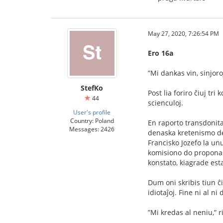
May 27, 2020, 7:26:54 PM
Ero 16a
”Mi dankas vin, sinjoro
StefKo
Post lia foriro ĉiuj tri
44
scienculoj.
User's profile
Country: Poland
En raporto transdonita 
Messages: 2426
denaska kretenismo de 
Francisko Jozefo la unu
komisiono do proponas: 
konstato, kiagrade esta
Dum oni skribis tiun ĉi
idiotaĵoj. Fine ni al ni 
”Mi kredas al neniu,” r