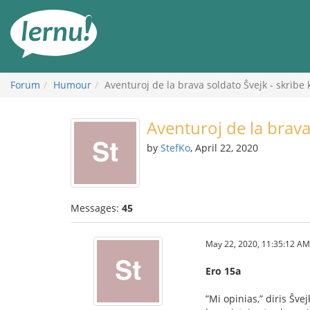
Skip
to
the
content
Forum
Humour
Aventuroj de la brava soldato Ŝvejk - skribe 
Aventuroj de la brava
by
StefKo
, April 22, 2020
Messages:
45
May 22, 2020, 11:35:12 AM
Ero 15a
”Mi opinias,” diris Ŝvej