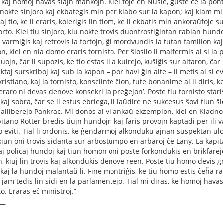
 kaj homoj havas siajn mankojn. Kiel foje en Nusle, ĝuste ĉe la pon
 nokte sinjoro kaj ekbategis min per klabo sur la kapon; kaj kiam mi ku
 Kaj tio, ke li eraris, kolerigis lin tiom, ke li ekbatis min ankoraŭfoj
rto. Kiel tiu sinjoro, kiu nokte trovis duonfrostiĝintan rabian hund
 varmiĝis kaj retrovis la fortojn, ĝi mordvundis la tutan familion kaj 
n, kiel en nia domo eraris tornisto. Per ŝlosilo li malfermis al si la
uojn, ĉar li supozis, ke tio estas ilia kuirejo, kuŝiĝis sur altaron, ĉar 
ktaj surskriboj kaj sub la kapon – por havi ĝin alte – li metis al si 
ristiano, kaj la tornisto, konsciinte ĉion, tute bonanime al li diris, k
 eraro ni devas denove konsekri la preĝejon’. Poste tiu tornisto staris 
kaj sobra, ĉar se li estus ebriega, li laŭdire ne sukcesus ŝovi tiun 
malliberejo Pankrac. Mi donos al vi ankaŭ ekzemplon, kiel en Klad
pitano Rotter bredis tiujn hundojn kaj faris provojn kaptadi per ili
eviti. Tial li ordonis, ke ĝendarmoj alkonduku ajnan suspektan ulon, 
iun oni trovis sidanta sur arbostumpo en arbaroj ĉe Lany. La kapita
iaj policaj hundoj kaj tiun homon oni poste forkondukis en brikfarej
n, kiuj lin trovis kaj alkondukis denove reen. Poste tiu homo devis 
kaj la hundoj malantaŭ li. Fine montriĝis, ke tiu homo estis ĉeĥa ra
jam tedis lin sidi en la parlamentejo. Tial mi diras, ke homoj havas 
to. Eraras eĉ ministroj.”
__