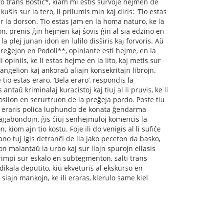
to trans Bostiĉ*, kiam mi estis survoje hejmen de
ŝis sur la tero, li prilumis min kaj diris: 'Tio estas
e sur la dorson. Tio estas jam en la homa naturo, ke la
on, prenis ĝin hejmen kaj ŝovis ĝin al sia edzino en
la plej junan idon en lulilo disŝiris kaj forvoris. Aŭ
 preĝejon en Podoli**, opiniante esti hejme, en la
li opiniis, ke li estas hejme en la lito, kaj metis sur
evangelion kaj ankoraŭ aliajn konsekritajn librojn.
e tio estas eraro. ‘Bela eraro’, respondis la
antaŭ kriminalaj kuracistoj kaj tiuj al li pruvis, ke li
ŝlosilon en serurtruon de la preĝeja pordo. Poste tiu
no eraris polica luphundo de konata ĝendarma
 vagabondojn, ĝis ĉiuj senhejmuloj komencis la
kiom ajn tio kostu. Foje ili do venigis al li suﬁĉe
no tuj igis detranĉi de lia jako peceton da basko,
on malantaŭ la urbo kaj sur liajn spurojn ellasis
grimpi sur eskalo en subtegmenton, salti trans
dikala deputito, kiu ekveturis al ekskurso en
siajn mankojn, ke ili eraras, klerulo same kiel