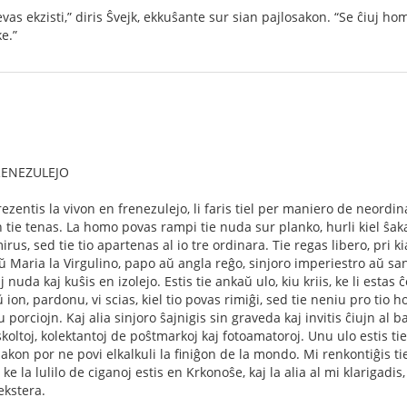
vas ekzisti,” diris Ŝvejk, ekkuŝante sur sian pajlosakon. “Se ĉiuj hom
e.”
FRENEZULEJO
ezentis la vivon en frenezulejo, li faris tiel per maniero de neordina
in tie tenas. La homo povas rampi tie nuda sur planko, hurli kiel ŝakal
us, sed tie tio apartenas al io tre ordinara. Tie regas libero, pri k
 aŭ Maria la Virgulino, papo aŭ angla reĝo, sinjoro imperiestro aŭ sa
 nuda kaj kuŝis en izolejo. Estis tie ankaŭ ulo, kiu kriis, ke li estas ĉ
 ion, pardonu, vi scias, kiel tio povas rimiĝi, sed tie neniu pro tio ho
porciojn. Kaj alia sinjoro ŝajnigis sin graveda kaj invitis ĉiujn al ba
j skoltoj, kolektantoj de poŝtmarkoj kaj fotoamatoroj. Unu ulo estis ti
akon por ne povi elkalkuli la ﬁniĝon de la mondo. Mi renkontiĝis ti
, ke la lulilo de ciganoj estis en Krkonoŝe, kaj la alia al mi klarigad
ekstera.