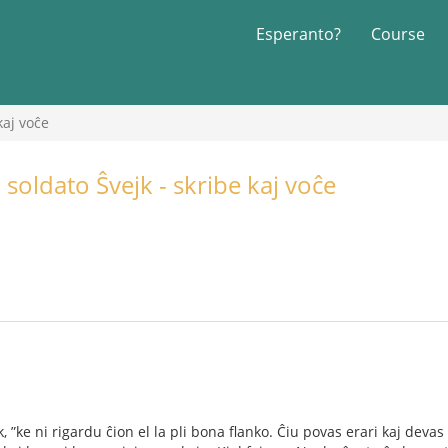
Esperanto?
Course
kaj voĉe
 soldato Ŝvejk - skribe kaj voĉe
k, ”ke ni rigardu ĉion el la pli bona ﬂanko. Ĉiu povas erari kaj devas e