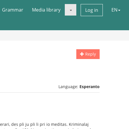
Grammar
Media library
EN
Log in
Reply
Language:
Esperanto
rari, des pli ju pli li pri io meditas. Kriminalaj