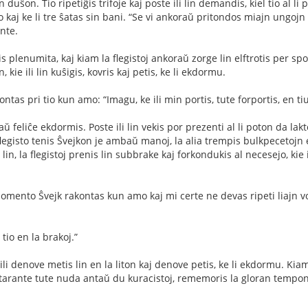
uŝon. Tio ripetiĝis trifoje kaj poste ili lin demandis, kiel tio al li p
kaj ke li tre ŝatas sin bani. “Se vi ankoraŭ pritondos miajn ungojn 
nte.
s plenumita, kaj kiam la ﬂegistoj ankoraŭ zorge lin elftrotis per spong
 kie ili lin kuŝigis, kovris kaj petis, ke li ekdormu.
tas pri tio kun amo: “Imagu, ke ili min portis, tute forportis, en t
aŭ feliĉe ekdormis. Poste ili lin vekis por prezenti al li poton da lak
egisto tenis Ŝvejkon je ambaŭ manoj, la alia trempis bulkpecetojn en
lin, la ﬂegistoj prenis lin subbrake kaj forkondukis al necesejo, kie 
omento Ŝvejk rakontas kun amo kaj mi certe ne devas ripeti liajn vort
 tio en la brakoj.”
ili denove metis lin en la liton kaj denove petis, ke li ekdormu. Kiam 
starante tute nuda antaŭ du kuracistoj, rememoris la gloran tempon de