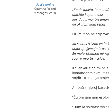
User's profile
Country: Poland
„Knab' juneta, Ia monaĥ
Messages: 2426
aﬂiktite kapon tenas.
Jen, du larmoj tre amar
en okulojn Iiajn venas.
Plu mi tion ne scipovas,
Mi sentas triston en la 
dolorajn ĝemojn brust' 
En malproksimon mi rig
sopiro mia tien celas.
Kaj ankaŭ tion mi ne s
komandanta ekmilitis fr
vojdirekton al Jaromjer 
Ambaŭ sinjoroj kuracis
“Ĉu oni jam iam esplo
“Dum la soldatservo,” r