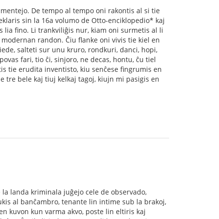
rlamentejo. De tempo al tempo oni rakontis al si tie
 deklaris sin la 16a volumo de Otto-enciklopedio* kaj
lia ﬁno. Li trankviliĝis nur, kiam oni surmetis al li
i modernan randon. Ĉiu flanke oni vivis tie kiel en
rpiede, salteti sur unu kruro, rondkuri, danci, hopi,
ovas fari, tio ĉi, sinjoro, ne decas, hontu, ĉu tiel
tis tie erudita inventisto, kiu senĉese ﬁngrumis en
e tre bele kaj tiuj kelkaj tagoj, kiujn mi pasigis en
e la landa kriminala juĝejo cele de observado,
ukis al banĉambro, tenante lin intime sub la brakoj,
en kuvon kun varma akvo, poste lin eltiris kaj