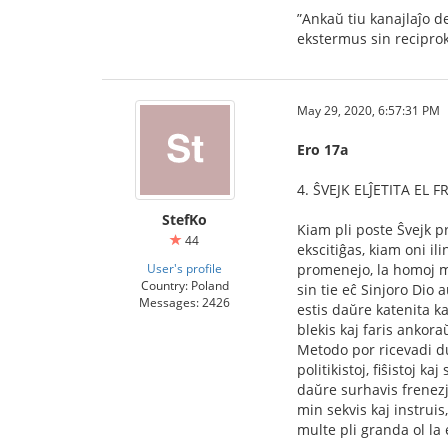
”Ankaŭ tiu kanajlaĵo de
ekstermus sin reciprok
May 29, 2020, 6:57:31 PM
Ero 17a
4. ŜVEJK ELĴETITA EL 
StefKo
Kiam pli poste Ŝvejk pr
44
ekscitiĝas, kiam oni il
User's profile
promenejo, la homoj mir
Country: Poland
sin tie eĉ Sinjoro Dio
Messages: 2426
estis daŭre katenita kaj
blekis kaj faris ankoraŭ
Metodo por ricevadi du 
politikistoj, ﬁŝistoj ka
daŭre surhavis frenezj
min sekvis kaj instruis
multe pli granda ol la 