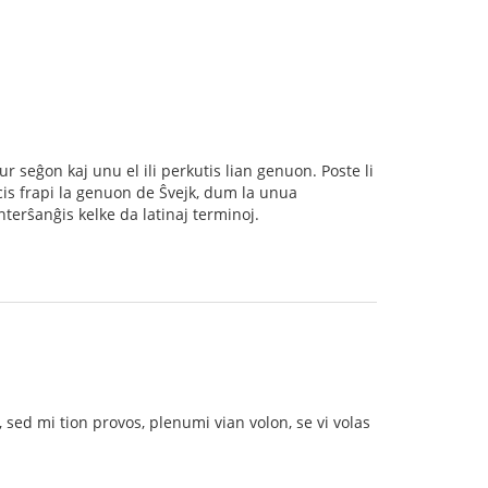
sur seĝon kaj unu el ili perkutis lian genuon. Poste li
ncis frapi la genuon de Ŝvejk, dum la unua
nterŝanĝis kelke da latinaj terminoj.
sed mi tion provos, plenumi vian volon, se vi volas