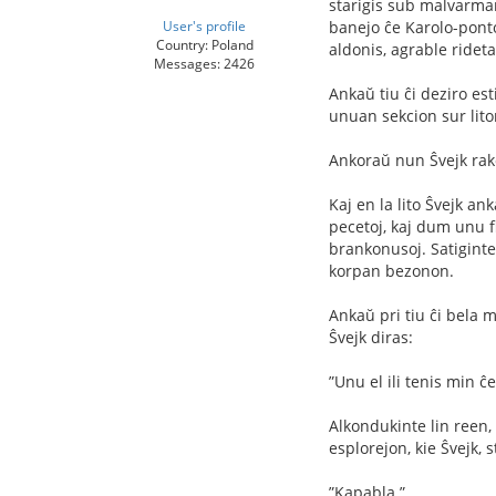
starigis sub malvarman d
User's profile
banejo ĉe Karolo-ponto 
Country: Poland
aldonis, agrable rideta
Messages: 2426
Ankaŭ tiu ĉi deziro esti
unuan sekcion sur liton,
Ankoraŭ nun Ŝvejk rakon
Kaj en la lito Ŝvejk ank
pecetoj, kaj dum unu ﬂ
brankonusoj. Satiginte 
korpan bezonon.
Ankaŭ pri tiu ĉi bela m
Ŝvejk diras:
”Unu el ili tenis min ĉe
Alkondukinte lin reen, 
esplorejon, kie Ŝvejk, 
”Kapabla.”