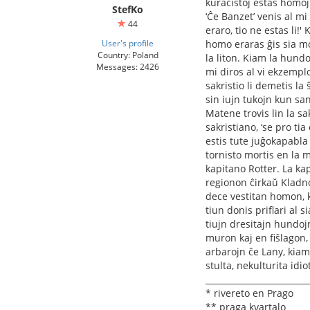
kuracistoj estas homoj
StefKo
‘Ĉe Banzet’ venis al mi
44
eraro, tio ne estas li!'
User's profile
homo eraras ĝis sia mo
Country: Poland
la liton. Kiam la hundo
Messages: 2426
mi diros al vi ekzemplo
sakristio li demetis la ŝ
sin iujn tukojn kun san
Matene trovis lin la sak
sakristiano, ‘se pro tia
estis tute juĝokapabla 
tornisto mortis en la 
kapitano Rotter. La ka
regionon ĉirkaŭ Kladno 
dece vestitan homon, k
tiun donis priﬂari al s
tiujn dresitajn hundoj
muron kaj en ﬁŝlagon, 
arbarojn ĉe Lany, kiam 
stulta, nekulturita idio
_________________________
* rivereto en Prago
** praga kvartalo