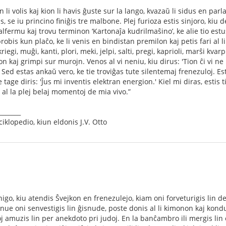
ion li volis kaj kion li havis ĝuste sur la lango, kvazaŭ li sidus en pa
is, se iu princino ﬁniĝis tre malbone. Plej furioza estis sinjoro, kiu
malfermu kaj trovu terminon ‘Kartonaĵa kudrilmaŝino’, ke alie tio estus 
robis kun plaĉo, ke li venis en bindistan premilon kaj petis fari al l
riegi, muĝi, kanti, plori, meki, jelpi, salti, pregi, kaprioli, marŝi kva
n kaj grimpi sur murojn. Venos al vi neniu, kiu dirus: 'Tion ĉi vi ne p
Sed estas ankaŭ vero, ke tie troviĝas tute silentemaj frenezuloj. Es
tage diris: 'Ĵus mi inventis elektran energion.' Kiel mi diras, estis ti
 al la plej belaj momentoj de mia vivo.”
_______
klopedio, kiun eldonis J.V. Otto
igo, kiu atendis Ŝvejkon en frenezulejo, kiam oni forveturigis lin d
nue oni senvestigis lin ĝisnude, poste donis al li kimonon kaj kond
oj amuzis lin per anekdoto pri judoj. En la banĉambro ili mergis lin 