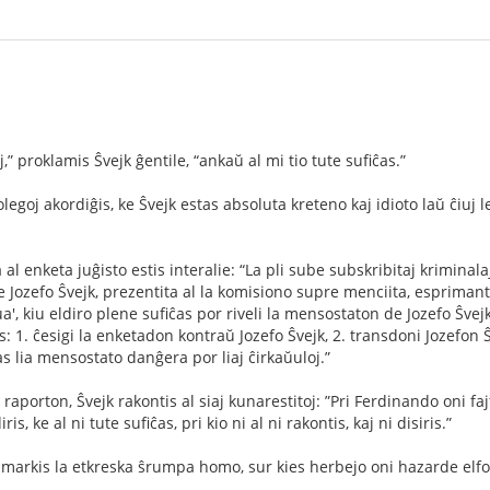
j,” proklamis Ŝvejk ĝentile, “ankaŭ al mi tio tute suﬁĉas.”
 kolegoj akordiĝis, ke Ŝvejk estas absoluta kreteno kaj idioto laŭ ĉiuj 
al enketa juĝisto estis interalie: “La pli sube subskribitaj kriminal
Jozefo Ŝvejk, prezentita al la komisiono supre menciita, esprimanta
a', kiu eldiro plene suﬁĉas por riveli la mensostaton de Jozefo Ŝvejk
1. ĉesigi la enketadon kontraŭ Jozefo Ŝvejk, 2. transdoni Jozefon Ŝv
s lia mensostato danĝera por liaj ĉirkaŭuloj.”
 raporton, Ŝvejk rakontis al siaj kunarestitoj: ”Pri Ferdinando oni fa
diris, ke al ni tute suﬁĉas, pri kio ni al ni rakontis, kaj ni disiris.”
imarkis la etkreska ŝrumpa homo, sur kies herbejo oni hazarde elfosi