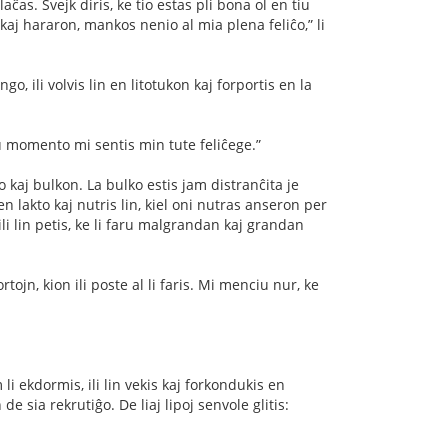
laĉas. Ŝvejk diris, ke tio estas pli bona ol en tiu
kaj hararon, mankos nenio al mia plena feliĉo,” li
o, ili volvis lin en litotukon kaj forportis en la
iu momento mi sentis min tute feliĉege.”
to kaj bulkon. La bulko estis jam distranĉita je
 lakto kaj nutris lin, kiel oni nutras anseron per
ili lin petis, ke li faru malgrandan kaj grandan
ojn, kion ili poste al li faris. Mi menciu nur, ke
li ekdormis, ili lin vekis kaj forkondukis en
 sia rekrutiĝo. De liaj lipoj senvole glitis: