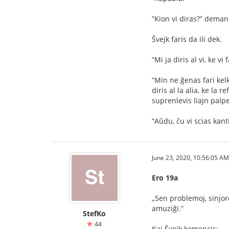
”Kion vi diras?” demand
Ŝvejk faris da ili dek.
”Mi ja diris al vi, ke vi
”Min ne ĝenas fari kelk
diris al la alia, ke la
suprenlevis liajn palpe
”Aŭdu, ĉu vi scias kant
June 23, 2020, 10:56:05 AM
Ero 19a
„Sen problemoj, sinjor
amuziĝi.”
StefKo
44
Kaj Ŝvejk komencis: