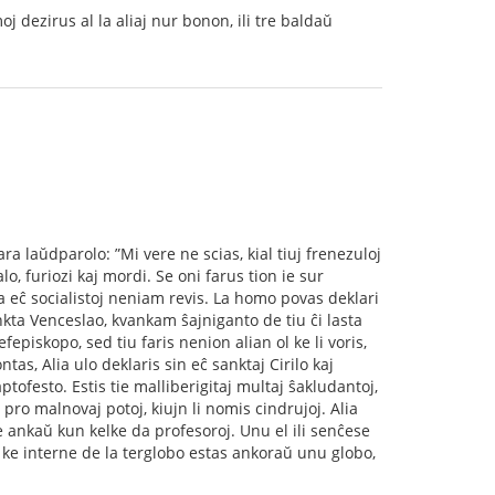
oj dezirus al la aliaj nur bonon, ili tre baldaŭ
ra laŭdparolo: ”Mi vere ne scias, kial tiuj frenezuloj
o, furiozi kaj mordi. Se oni farus tion ie sur
ia eĉ socialistoj neniam revis. La homo povas deklari
nkta Venceslao, kvankam ŝajniganto de tiu ĉi lasta
efepiskopo, sed tiu faris nenion alian ol ke li voris,
ntas, Alia ulo deklaris sin eĉ sanktaj Cirilo kaj
ptofesto. Estis tie malliberigitaj multaj ŝakludantoj,
e pro malnovaj potoj, kiujn li nomis cindrujoj. Alia
e ankaŭ kun kelke da profesoroj. Unu el ili senĉese
is, ke interne de la terglobo estas ankoraŭ unu globo,