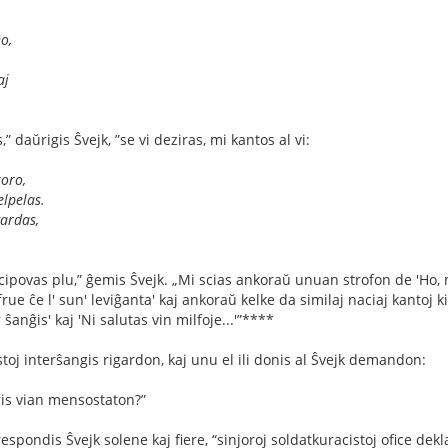
o,
aj
” daŭrigis Ŝvejk, ”se vi deziras, mi kantos al vi:
koro,
elpelas.
ardas,
cipovas plu,” ĝemis Ŝvejk. „Mi scias ankoraŭ unuan strofon de 'Ho,
ue ĉe l' sun' leviĝanta' kaj ankoraŭ kelke da similaj naciaj kantoj ki
ŝanĝis' kaj 'Ni salutas vin milfoje...'”****
toj interŝangis rigardon, kaj unu el ili donis al Ŝvejk demandon:
ris vian mensostaton?”
espondis Ŝvejk solene kaj ﬁere, “sinjoroj soldatkuracistoj oﬁce dekl