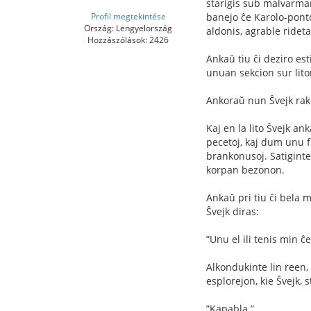
starigis sub malvarman d
Profil megtekintése
banejo ĉe Karolo-ponto 
Ország: Lengyelország
aldonis, agrable rideta
Hozzászólások: 2426
Ankaŭ tiu ĉi deziro esti
unuan sekcion sur liton,
Ankoraŭ nun Ŝvejk rakon
Kaj en la lito Ŝvejk ank
pecetoj, kaj dum unu ﬂ
brankonusoj. Satiginte 
korpan bezonon.
Ankaŭ pri tiu ĉi bela m
Ŝvejk diras:
”Unu el ili tenis min ĉe
Alkondukinte lin reen, 
esplorejon, kie Ŝvejk, 
”Kapabla.”