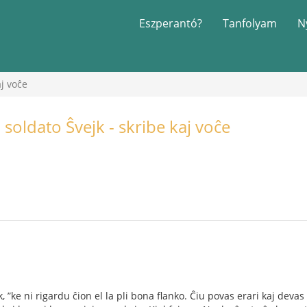
Eszperantó?
Tanfolyam
N
aj voĉe
 soldato Ŝvejk - skribe kaj voĉe
k, ”ke ni rigardu ĉion el la pli bona ﬂanko. Ĉiu povas erari kaj devas e