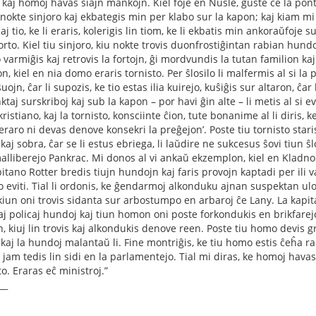
 kaj homoj havas siajn mankojn. Kiel foje en Nusle, ĝuste ĉe la pon
 nokte sinjoro kaj ekbategis min per klabo sur la kapon; kaj kiam mi ku
 Kaj tio, ke li eraris, kolerigis lin tiom, ke li ekbatis min ankoraŭfoj
rto. Kiel tiu sinjoro, kiu nokte trovis duonfrostiĝintan rabian hund
 varmiĝis kaj retrovis la fortojn, ĝi mordvundis la tutan familion kaj 
n, kiel en nia domo eraris tornisto. Per ŝlosilo li malfermis al si la
uojn, ĉar li supozis, ke tio estas ilia kuirejo, kuŝiĝis sur altaron, ĉar 
ktaj surskriboj kaj sub la kapon – por havi ĝin alte – li metis al si 
ristiano, kaj la tornisto, konsciinte ĉion, tute bonanime al li diris, k
 eraro ni devas denove konsekri la preĝejon’. Poste tiu tornisto staris 
kaj sobra, ĉar se li estus ebriega, li laŭdire ne sukcesus ŝovi tiun 
malliberejo Pankrac. Mi donos al vi ankaŭ ekzemplon, kiel en Klad
pitano Rotter bredis tiujn hundojn kaj faris provojn kaptadi per ili
eviti. Tial li ordonis, ke ĝendarmoj alkonduku ajnan suspektan ulon, 
iun oni trovis sidanta sur arbostumpo en arbaroj ĉe Lany. La kapita
iaj policaj hundoj kaj tiun homon oni poste forkondukis en brikfarej
n, kiuj lin trovis kaj alkondukis denove reen. Poste tiu homo devis 
kaj la hundoj malantaŭ li. Fine montriĝis, ke tiu homo estis ĉeĥa ra
jam tedis lin sidi en la parlamentejo. Tial mi diras, ke homoj havas 
to. Eraras eĉ ministroj.”
__