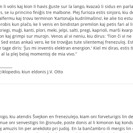
ion li volis kaj kion li havis ĝuste sur la lango, kvazaŭ li sidus en pa
is, se iu princino ﬁniĝis tre malbone. Plej furioza estis sinjoro, kiu
malfermu kaj trovu terminon ‘Kartonaĵa kudrilmaŝino’, ke alie tio estus 
robis kun plaĉo, ke li venis en bindistan premilon kaj petis fari al l
riegi, muĝi, kanti, plori, meki, jelpi, salti, pregi, kaprioli, marŝi kva
n kaj grimpi sur murojn. Venos al vi neniu, kiu dirus: 'Tion ĉi vi ne p
Sed estas ankaŭ vero, ke tie troviĝas tute silentemaj frenezuloj. Es
tage diris: 'Ĵus mi inventis elektran energion.' Kiel mi diras, estis ti
 al la plej belaj momentoj de mia vivo.”
_______
klopedio, kiun eldonis J.V. Otto
igo, kiu atendis Ŝvejkon en frenezulejo, kiam oni forveturigis lin d
nue oni senvestigis lin ĝisnude, poste donis al li kimonon kaj kond
oj amuzis lin per anekdoto pri judoj. En la banĉambro ili mergis lin 