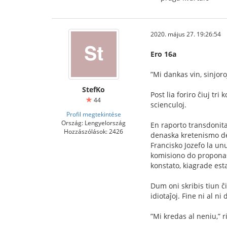
2020. május 27. 19:26:54
Ero 16a
”Mi dankas vin, sinjoro
StefKo
Post lia foriro ĉiuj tri
44
scienculoj.
Profil megtekintése
Ország: Lengyelország
En raporto transdonita 
Hozzászólások: 2426
denaska kretenismo de 
Francisko Jozefo la unu
komisiono do proponas: 
konstato, kiagrade esta
Dum oni skribis tiun ĉi
idiotaĵoj. Fine ni al ni 
”Mi kredas al neniu,” r