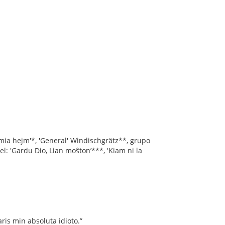
 mia hejm'*, 'General' Windischgrätz**, grupo
el: 'Gardu Dio, Lian moŝton’***, 'Kiam ni la
aris min absoluta idioto.”