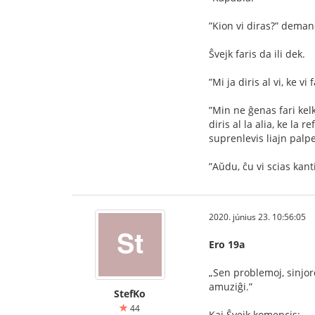
”Kion vi diras?” demand
Ŝvejk faris da ili dek.
”Mi ja diris al vi, ke vi
”Min ne ĝenas fari kelk
diris al la alia, ke la
suprenlevis liajn palpe
”Aŭdu, ĉu vi scias kant
2020. június 23. 10:56:05
Ero 19a
„Sen problemoj, sinjor
amuziĝi.”
StefKo
44
Kaj Ŝvejk komencis: