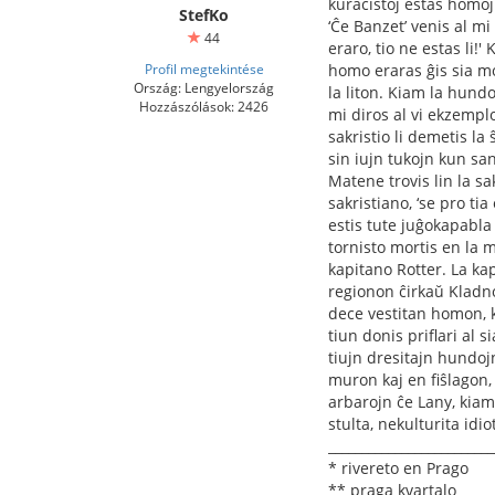
kuracistoj estas homoj
StefKo
‘Ĉe Banzet’ venis al mi
44
eraro, tio ne estas li!'
Profil megtekintése
homo eraras ĝis sia mo
Ország: Lengyelország
la liton. Kiam la hundo
Hozzászólások: 2426
mi diros al vi ekzemplo
sakristio li demetis la ŝ
sin iujn tukojn kun san
Matene trovis lin la sak
sakristiano, ‘se pro tia
estis tute juĝokapabla 
tornisto mortis en la 
kapitano Rotter. La ka
regionon ĉirkaŭ Kladno 
dece vestitan homon, k
tiun donis priﬂari al s
tiujn dresitajn hundoj
muron kaj en ﬁŝlagon, 
arbarojn ĉe Lany, kiam 
stulta, nekulturita idio
_________________________
* rivereto en Prago
** praga kvartalo