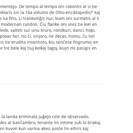
rlamentejo. De tempo al tempo oni rakontis al si tie
 deklaris sin la 16a volumo de Otto-enciklopedio* kaj
lia ﬁno. Li trankviliĝis nur, kiam oni surmetis al li
i modernan randon. Ĉiu flanke oni vivis tie kiel en
rpiede, salteti sur unu kruro, rondkuri, danci, hopi,
ovas fari, tio ĉi, sinjoro, ne decas, hontu, ĉu tiel
tis tie erudita inventisto, kiu senĉese ﬁngrumis en
e tre bele kaj tiuj kelkaj tagoj, kiujn mi pasigis en
e la landa kriminala juĝejo cele de observado,
ukis al banĉambro, tenante lin intime sub la brakoj,
en kuvon kun varma akvo, poste lin eltiris kaj