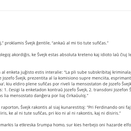
j,” proklamis Ŝvejk ĝentile, “ankaŭ al mi tio tute suﬁĉas.”
 kolegoj akordiĝis, ke Ŝvejk estas absoluta kreteno kaj idioto laŭ ĉiuj 
al enketa juĝisto estis interalie: “La pli sube subskribitaj kriminal
Jozefo Ŝvejk, prezentita al la komisiono supre menciita, esprimanta
a', kiu eldiro plene suﬁĉas por riveli la mensostaton de Jozefo Ŝvejk
1. ĉesigi la enketadon kontraŭ Jozefo Ŝvejk, 2. transdoni Jozefon Ŝv
s lia mensostato danĝera por liaj ĉirkaŭuloj.”
 raporton, Ŝvejk rakontis al siaj kunarestitoj: ”Pri Ferdinando oni fa
diris, ke al ni tute suﬁĉas, pri kio ni al ni rakontis, kaj ni disiris.”
imarkis la etkreska ŝrumpa homo, sur kies herbejo oni hazarde elfosi