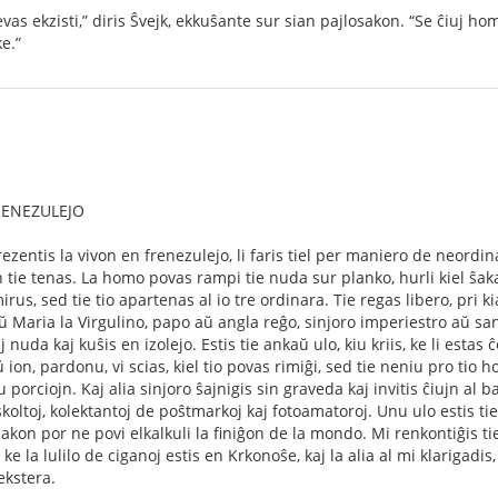
vas ekzisti,” diris Ŝvejk, ekkuŝante sur sian pajlosakon. “Se ĉiuj hom
e.”
FRENEZULEJO
ezentis la vivon en frenezulejo, li faris tiel per maniero de neordina
in tie tenas. La homo povas rampi tie nuda sur planko, hurli kiel ŝakal
us, sed tie tio apartenas al io tre ordinara. Tie regas libero, pri k
 aŭ Maria la Virgulino, papo aŭ angla reĝo, sinjoro imperiestro aŭ sa
 nuda kaj kuŝis en izolejo. Estis tie ankaŭ ulo, kiu kriis, ke li estas ĉ
 ion, pardonu, vi scias, kiel tio povas rimiĝi, sed tie neniu pro tio ho
porciojn. Kaj alia sinjoro ŝajnigis sin graveda kaj invitis ĉiujn al ba
j skoltoj, kolektantoj de poŝtmarkoj kaj fotoamatoroj. Unu ulo estis ti
akon por ne povi elkalkuli la ﬁniĝon de la mondo. Mi renkontiĝis ti
, ke la lulilo de ciganoj estis en Krkonoŝe, kaj la alia al mi klarigad
ekstera.