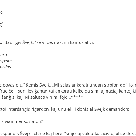
o,
aj
” daŭrigis Ŝvejk, ”se vi deziras, mi kantos al vi:
koro,
elpelas.
ardas,
cipovas plu,” ĝemis Ŝvejk. „Mi scias ankoraŭ unuan strofon de 'Ho,
ue ĉe l' sun' leviĝanta' kaj ankoraŭ kelke da similaj naciaj kantoj ki
ŝanĝis' kaj 'Ni salutas vin milfoje...'”****
toj interŝangis rigardon, kaj unu el ili donis al Ŝvejk demandon:
ris vian mensostaton?”
espondis Ŝvejk solene kaj ﬁere, “sinjoroj soldatkuracistoj oﬁce dekl