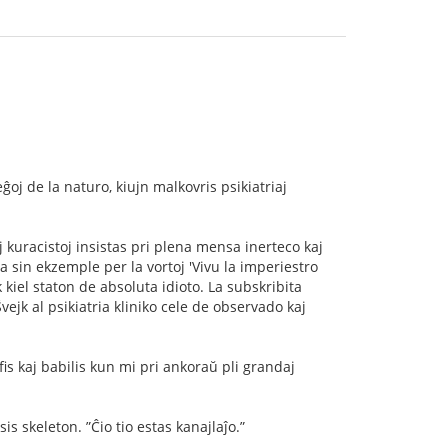
leĝoj de la naturo, kiujn malkovris psikiatriaj
aj kuracistoj insistas pri plena mensa inerteco kaj
 sin ekzemple per la vortoj 'Vivu la imperiestro
 kiel staton de absoluta idioto. La subskribita
ejk al psikiatria kliniko cele de observado kaj
jﬁs kaj babilis kun mi pri ankoraŭ pli grandaj
s skeleton. ”Ĉio tio estas kanajlaĵo.”