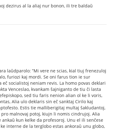
oj dezirus al la aliaj nur bonon, ili tre baldaŭ
ra laŭdparolo: ”Mi vere ne scias, kial tiuj frenezuloj
o, furiozi kaj mordi. Se oni farus tion ie sur
ia eĉ socialistoj neniam revis. La homo povas deklari
nkta Venceslao, kvankam ŝajniganto de tiu ĉi lasta
efepiskopo, sed tiu faris nenion alian ol ke li voris,
ntas, Alia ulo deklaris sin eĉ sanktaj Cirilo kaj
ptofesto. Estis tie malliberigitaj multaj ŝakludantoj,
e pro malnovaj potoj, kiujn li nomis cindrujoj. Alia
e ankaŭ kun kelke da profesoroj. Unu el ili senĉese
is, ke interne de la terglobo estas ankoraŭ unu globo,