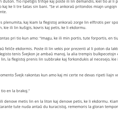
uŝon. Tio ripetiĝis trifoje kaj poste ili lin demandis, kiel tio al li p
kaj ke li tre ŝatas sin bani. “Se vi ankoraŭ pritondos miajn ungojn 
nte.
s plenumita, kaj kiam la ﬂegistoj ankoraŭ zorge lin elftrotis per spong
 kie ili lin kuŝigis, kovris kaj petis, ke li ekdormu.
tas pri tio kun amo: “Imagu, ke ili min portis, tute forportis, en t
aŭ feliĉe ekdormis. Poste ili lin vekis por prezenti al li poton da lak
egisto tenis Ŝvejkon je ambaŭ manoj, la alia trempis bulkpecetojn en
lin, la ﬂegistoj prenis lin subbrake kaj forkondukis al necesejo, kie 
omento Ŝvejk rakontas kun amo kaj mi certe ne devas ripeti liajn vort
 tio en la brakoj.”
ili denove metis lin en la liton kaj denove petis, ke li ekdormu. Kiam 
starante tute nuda antaŭ du kuracistoj, rememoris la gloran tempon de