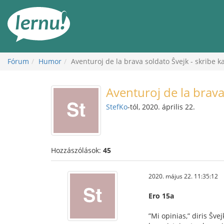
Tartalom
Fórum
Humor
Aventuroj de la brava soldato Ŝvejk - skribe k
Aventuroj de la brava
StefKo
-tól, 2020. április 22.
Hozzászólások:
45
2020. május 22. 11:35:12
Ero 15a
”Mi opinias,” diris Ŝvej