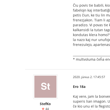
Ĉiu povis tie babili, k
fabelojn kaj interbatiĝ
petis ĉiun, ke tiu lin 
frenezjakon. Tiam li ap
paradizo. Vi povas tie k
kalkansidi la tutan tago
kondutas klera homo?' 
la nazo kaj nur unufoje 
frenezulejo, apartenas
_________________________
* multvoluma ĉeĥa enci
2020. június 2. 17:45:57
Ero 18a
Kaj vere, jam la bonven
superis lian imagon. U
StefKo
ĉe kio unu el la ﬂegist
44