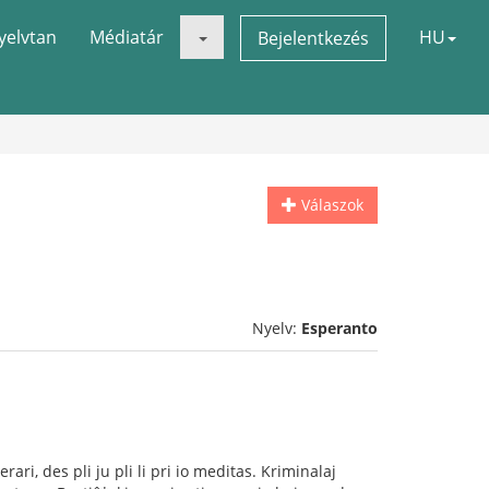
yelvtan
Médiatár
HU
Bejelentkezés
Válaszok
Nyelv:
Esperanto
rari, des pli ju pli li pri io meditas. Kriminalaj