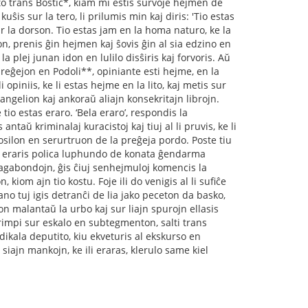
to trans Bostiĉ*, kiam mi estis survoje hejmen de
ŝis sur la tero, li prilumis min kaj diris: 'Tio estas
e sur la dorson. Tio estas jam en la homa naturo, ke la
on, prenis ĝin hejmen kaj ŝovis ĝin al sia edzino en
la plej junan idon en lulilo disŝiris kaj forvoris. Aŭ
 preĝejon en Podoli**, opiniante esti hejme, en la
li opiniis, ke li estas hejme en la lito, kaj metis sur
evangelion kaj ankoraŭ aliajn konsekritajn librojn.
e tio estas eraro. ‘Bela eraro’, respondis la
antaŭ kriminalaj kuracistoj kaj tiuj al li pruvis, ke li
ŝlosilon en serurtruon de la preĝeja pordo. Poste tiu
no eraris polica luphundo de konata ĝendarma
 vagabondojn, ĝis ĉiuj senhejmuloj komencis la
kiom ajn tio kostu. Foje ili do venigis al li suﬁĉe
no tuj igis detranĉi de lia jako peceton da basko,
on malantaŭ la urbo kaj sur liajn spurojn ellasis
grimpi sur eskalo en subtegmenton, salti trans
dikala deputito, kiu ekveturis al ekskurso en
siajn mankojn, ke ili eraras, klerulo same kiel