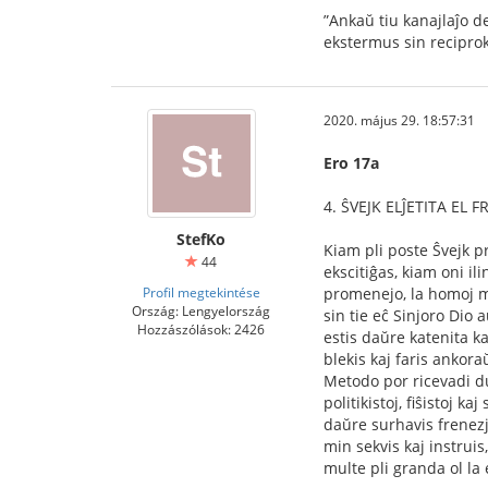
”Ankaŭ tiu kanajlaĵo de
ekstermus sin reciprok
2020. május 29. 18:57:31
Ero 17a
4. ŜVEJK ELĴETITA EL 
StefKo
Kiam pli poste Ŝvejk pr
44
ekscitiĝas, kiam oni il
Profil megtekintése
promenejo, la homoj mir
Ország: Lengyelország
sin tie eĉ Sinjoro Dio
Hozzászólások: 2426
estis daŭre katenita kaj
blekis kaj faris ankoraŭ
Metodo por ricevadi du 
politikistoj, ﬁŝistoj ka
daŭre surhavis frenezj
min sekvis kaj instruis
multe pli granda ol la 