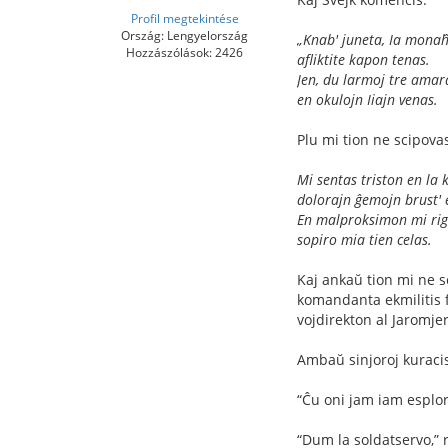
Profil megtekintése
Ország: Lengyelország
„Knab' juneta, Ia monaĥ
Hozzászólások: 2426
aﬂiktite kapon tenas.
Jen, du larmoj tre amar
en okulojn Iiajn venas.
Plu mi tion ne scipovas,
Mi sentas triston en la 
dolorajn ĝemojn brust' 
En malproksimon mi rig
sopiro mia tien celas.
Kaj ankaŭ tion mi ne s
komandanta ekmilitis fr
vojdirekton al Jaromjer 
Ambaŭ sinjoroj kuracis
“Ĉu oni jam iam esplo
“Dum la soldatservo,” r