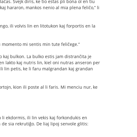
laĉas. Ŝvejk diris, ke tio estas pli bona ol en tiu
kaj hararon, mankos nenio al mia plena feliĉo,” li
o, ili volvis lin en litotukon kaj forportis en la
iu momento mi sentis min tute feliĉege.”
to kaj bulkon. La bulko estis jam distranĉita je
 lakto kaj nutris lin, kiel oni nutras anseron per
ili lin petis, ke li faru malgrandan kaj grandan
ojn, kion ili poste al li faris. Mi menciu nur, ke
li ekdormis, ili lin vekis kaj forkondukis en
 sia rekrutiĝo. De liaj lipoj senvole glitis: