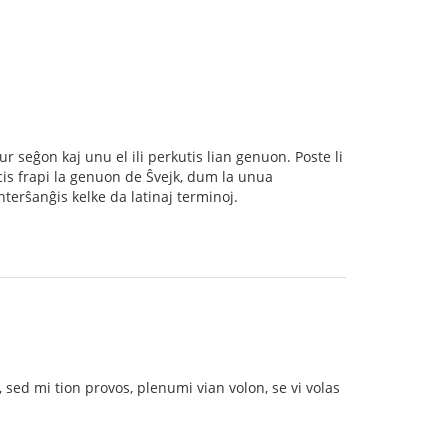
sur seĝon kaj unu el ili perkutis lian genuon. Poste li
ncis frapi la genuon de Ŝvejk, dum la unua
nterŝanĝis kelke da latinaj terminoj.
sed mi tion provos, plenumi vian volon, se vi volas