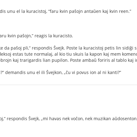
is unu el la kuracistoj, “faru kvin paŝojn antaŭen kaj kvin reen.”
 faru kvin paŝojn,” reagis la kuracisto.
e da paŝoj pli,” respondis Ŝvejk. Poste la kuracistoj petis lin sidiĝi 
 reﬂeksoj estas tute normalaj, al kio tiu skuis la kapon kaj mem kome
brojn kaj trarigardis lian pupilon. Poste ambaŭ foriris al tablo kaj i
i?” demandis unu el ili Ŝvejkon, „ĉu vi povus ion al ni kanti?”
oj,” respondis Ŝvejk, „mi havas nek voĉon, nek muzikan aŭdosenton, 