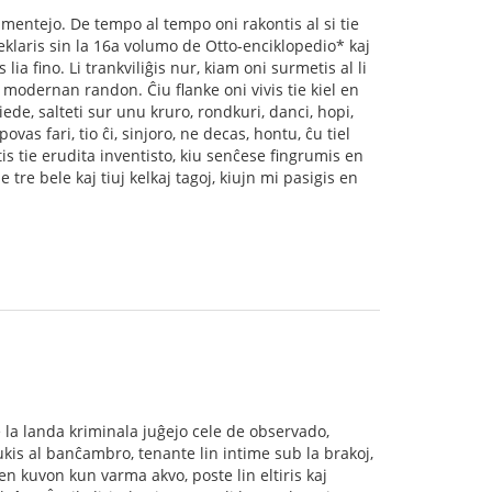
rlamentejo. De tempo al tempo oni rakontis al si tie
 deklaris sin la 16a volumo de Otto-enciklopedio* kaj
lia ﬁno. Li trankviliĝis nur, kiam oni surmetis al li
i modernan randon. Ĉiu flanke oni vivis tie kiel en
rpiede, salteti sur unu kruro, rondkuri, danci, hopi,
ovas fari, tio ĉi, sinjoro, ne decas, hontu, ĉu tiel
tis tie erudita inventisto, kiu senĉese ﬁngrumis en
e tre bele kaj tiuj kelkaj tagoj, kiujn mi pasigis en
e la landa kriminala juĝejo cele de observado,
ukis al banĉambro, tenante lin intime sub la brakoj,
en kuvon kun varma akvo, poste lin eltiris kaj