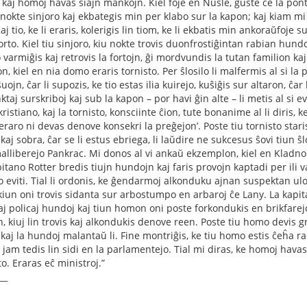
 kaj homoj havas siajn mankojn. Kiel foje en Nusle, ĝuste ĉe la pon
 nokte sinjoro kaj ekbategis min per klabo sur la kapon; kaj kiam mi ku
 Kaj tio, ke li eraris, kolerigis lin tiom, ke li ekbatis min ankoraŭfoj
rto. Kiel tiu sinjoro, kiu nokte trovis duonfrostiĝintan rabian hund
 varmiĝis kaj retrovis la fortojn, ĝi mordvundis la tutan familion kaj 
n, kiel en nia domo eraris tornisto. Per ŝlosilo li malfermis al si la
uojn, ĉar li supozis, ke tio estas ilia kuirejo, kuŝiĝis sur altaron, ĉar 
ktaj surskriboj kaj sub la kapon – por havi ĝin alte – li metis al si 
ristiano, kaj la tornisto, konsciinte ĉion, tute bonanime al li diris, k
 eraro ni devas denove konsekri la preĝejon’. Poste tiu tornisto staris 
kaj sobra, ĉar se li estus ebriega, li laŭdire ne sukcesus ŝovi tiun 
malliberejo Pankrac. Mi donos al vi ankaŭ ekzemplon, kiel en Klad
pitano Rotter bredis tiujn hundojn kaj faris provojn kaptadi per ili
eviti. Tial li ordonis, ke ĝendarmoj alkonduku ajnan suspektan ulon, 
iun oni trovis sidanta sur arbostumpo en arbaroj ĉe Lany. La kapita
iaj policaj hundoj kaj tiun homon oni poste forkondukis en brikfarej
n, kiuj lin trovis kaj alkondukis denove reen. Poste tiu homo devis 
kaj la hundoj malantaŭ li. Fine montriĝis, ke tiu homo estis ĉeĥa ra
jam tedis lin sidi en la parlamentejo. Tial mi diras, ke homoj havas 
to. Eraras eĉ ministroj.”
__