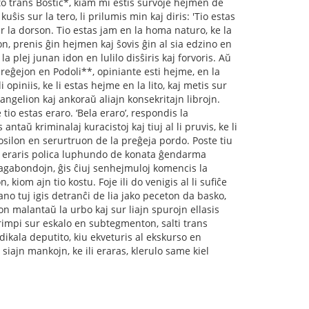
to trans Bostiĉ*, kiam mi estis survoje hejmen de
ŝis sur la tero, li prilumis min kaj diris: 'Tio estas
e sur la dorson. Tio estas jam en la homa naturo, ke la
on, prenis ĝin hejmen kaj ŝovis ĝin al sia edzino en
la plej junan idon en lulilo disŝiris kaj forvoris. Aŭ
 preĝejon en Podoli**, opiniante esti hejme, en la
li opiniis, ke li estas hejme en la lito, kaj metis sur
evangelion kaj ankoraŭ aliajn konsekritajn librojn.
e tio estas eraro. ‘Bela eraro’, respondis la
antaŭ kriminalaj kuracistoj kaj tiuj al li pruvis, ke li
ŝlosilon en serurtruon de la preĝeja pordo. Poste tiu
no eraris polica luphundo de konata ĝendarma
 vagabondojn, ĝis ĉiuj senhejmuloj komencis la
kiom ajn tio kostu. Foje ili do venigis al li suﬁĉe
no tuj igis detranĉi de lia jako peceton da basko,
on malantaŭ la urbo kaj sur liajn spurojn ellasis
grimpi sur eskalo en subtegmenton, salti trans
dikala deputito, kiu ekveturis al ekskurso en
siajn mankojn, ke ili eraras, klerulo same kiel