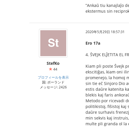
”Ankaŭ tiu kanajlaĵo de
ekstermus sin reciprok
2020年5月29日 18:57:31
Ero 17a
4. ŜVEJK ELĴETITA EL 
StefKo
Kiam pli poste Ŝvejk pr
44
ekscitiĝas, kiam oni il
プロフィールを表示
promenejo, la homoj mir
国: ポーランド
sin tie eĉ Sinjoro Dio
メッセージ: 2426
estis daŭre katenita kaj
blekis kaj faris ankoraŭ
Metodo por ricevadi du 
politikistoj, ﬁŝistoj ka
daŭre surhavis frenezj
min sekvis kaj instruis
multe pli granda ol la 