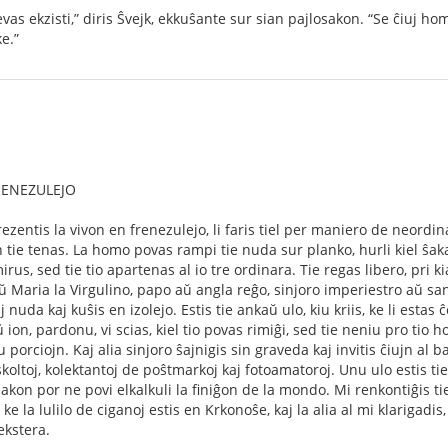
vas ekzisti,” diris Ŝvejk, ekkuŝante sur sian pajlosakon. “Se ĉiuj hom
e.”
FRENEZULEJO
ezentis la vivon en frenezulejo, li faris tiel per maniero de neordina
in tie tenas. La homo povas rampi tie nuda sur planko, hurli kiel ŝakal
us, sed tie tio apartenas al io tre ordinara. Tie regas libero, pri k
 aŭ Maria la Virgulino, papo aŭ angla reĝo, sinjoro imperiestro aŭ sa
 nuda kaj kuŝis en izolejo. Estis tie ankaŭ ulo, kiu kriis, ke li estas ĉ
 ion, pardonu, vi scias, kiel tio povas rimiĝi, sed tie neniu pro tio ho
porciojn. Kaj alia sinjoro ŝajnigis sin graveda kaj invitis ĉiujn al ba
j skoltoj, kolektantoj de poŝtmarkoj kaj fotoamatoroj. Unu ulo estis ti
akon por ne povi elkalkuli la ﬁniĝon de la mondo. Mi renkontiĝis ti
, ke la lulilo de ciganoj estis en Krkonoŝe, kaj la alia al mi klarigad
ekstera.