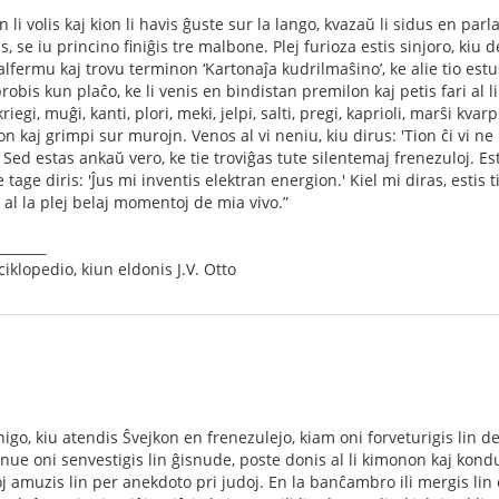
ion li volis kaj kion li havis ĝuste sur la lango, kvazaŭ li sidus en pa
is, se iu princino ﬁniĝis tre malbone. Plej furioza estis sinjoro, kiu
malfermu kaj trovu terminon ‘Kartonaĵa kudrilmaŝino’, ke alie tio estus 
robis kun plaĉo, ke li venis en bindistan premilon kaj petis fari al l
riegi, muĝi, kanti, plori, meki, jelpi, salti, pregi, kaprioli, marŝi kva
n kaj grimpi sur murojn. Venos al vi neniu, kiu dirus: 'Tion ĉi vi ne p
Sed estas ankaŭ vero, ke tie troviĝas tute silentemaj frenezuloj. Es
tage diris: 'Ĵus mi inventis elektran energion.' Kiel mi diras, estis ti
 al la plej belaj momentoj de mia vivo.”
_______
klopedio, kiun eldonis J.V. Otto
igo, kiu atendis Ŝvejkon en frenezulejo, kiam oni forveturigis lin d
nue oni senvestigis lin ĝisnude, poste donis al li kimonon kaj kond
oj amuzis lin per anekdoto pri judoj. En la banĉambro ili mergis lin 