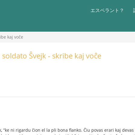
エスペラント？
ibe kaj voĉe
 soldato Ŝvejk - skribe kaj voĉe
k, ”ke ni rigardu ĉion el la pli bona ﬂanko. Ĉiu povas erari kaj devas e