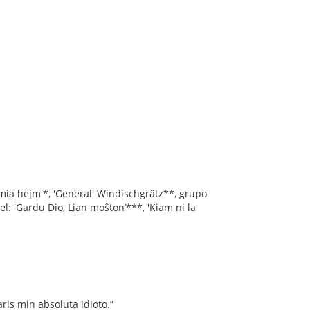
 mia hejm'*, 'General' Windischgrätz**, grupo
el: 'Gardu Dio, Lian moŝton’***, 'Kiam ni la
aris min absoluta idioto.”