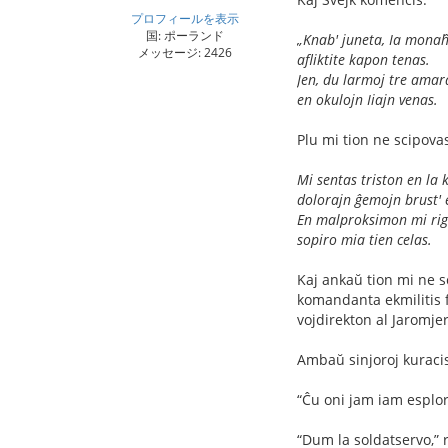
プロフィールを表示
国: ポーランド
„Knab' juneta, Ia monaĥ
メッセージ: 2426
aﬂiktite kapon tenas.
Jen, du larmoj tre amar
en okulojn Iiajn venas.
Plu mi tion ne scipovas,
Mi sentas triston en la 
dolorajn ĝemojn brust' 
En malproksimon mi rig
sopiro mia tien celas.
Kaj ankaŭ tion mi ne s
komandanta ekmilitis fr
vojdirekton al Jaromjer 
Ambaŭ sinjoroj kuracis
“Ĉu oni jam iam esplo
“Dum la soldatservo,” r