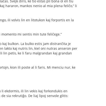
laĉas. Ŝvejk diris, ke tio estas pli bona ol en tiu
kaj hararon, mankos nenio al mia plena feliĉo,” li
o, ili volvis lin en litotukon kaj forportis en la
iu momento mi sentis min tute feliĉege.”
to kaj bulkon. La bulko estis jam distranĉita je
 lakto kaj nutris lin, kiel oni nutras anseron per
ili lin petis, ke li faru malgrandan kaj grandan
ojn, kion ili poste al li faris. Mi menciu nur, ke
li ekdormis, ili lin vekis kaj forkondukis en
 sia rekrutiĝo. De liaj lipoj senvole glitis: