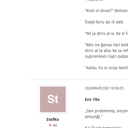
”Kion vi diras?” demand
Ŝvejk faris da ili dek.
”Mi ja diris al vi, ke vi
”Min ne ĝenas fari kelk
diris al la alia, ke la
suprenlevis liajn palpe
”Aŭdu, ĉu vi scias kant
2020年6月23日 10:56:05
Ero 19a
„Sen problemoj, sinjor
amuziĝi.”
StefKo
44
Kaj Ŝvejk komencis: