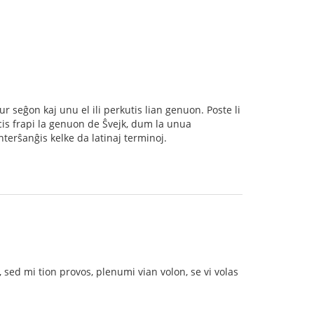
sur seĝon kaj unu el ili perkutis lian genuon. Poste li
ncis frapi la genuon de Ŝvejk, dum la unua
nterŝanĝis kelke da latinaj terminoj.
sed mi tion provos, plenumi vian volon, se vi volas