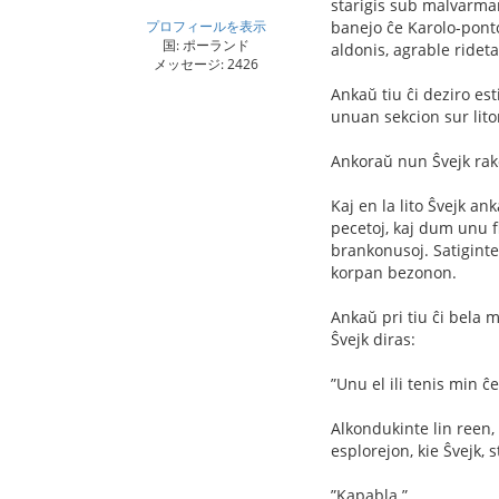
starigis sub malvarman d
プロフィールを表示
banejo ĉe Karolo-ponto 
国: ポーランド
aldonis, agrable rideta
メッセージ: 2426
Ankaŭ tiu ĉi deziro esti
unuan sekcion sur liton,
Ankoraŭ nun Ŝvejk rakon
Kaj en la lito Ŝvejk ank
pecetoj, kaj dum unu ﬂ
brankonusoj. Satiginte 
korpan bezonon.
Ankaŭ pri tiu ĉi bela m
Ŝvejk diras:
”Unu el ili tenis min ĉe
Alkondukinte lin reen, 
esplorejon, kie Ŝvejk, 
”Kapabla.”