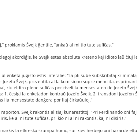
j,” proklamis Ŝvejk ĝentile, “ankaŭ al mi tio tute suﬁĉas.”
 kolegoj akordiĝis, ke Ŝvejk estas absoluta kreteno kaj idioto laŭ ĉiuj 
al enketa juĝisto estis interalie: “La pli sube subskribitaj kriminal
Jozefo Ŝvejk, prezentita al la komisiono supre menciita, esprimanta
a', kiu eldiro plene suﬁĉas por riveli la mensostaton de Jozefo Ŝvejk
1. ĉesigi la enketadon kontraŭ Jozefo Ŝvejk, 2. transdoni Jozefon Ŝv
s lia mensostato danĝera por liaj ĉirkaŭuloj.”
 raporton, Ŝvejk rakontis al siaj kunarestitoj: ”Pri Ferdinando oni fa
diris, ke al ni tute suﬁĉas, pri kio ni al ni rakontis, kaj ni disiris.”
imarkis la etkreska ŝrumpa homo, sur kies herbejo oni hazarde elfosi