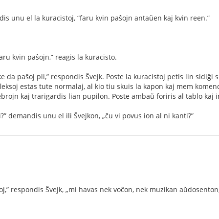
is unu el la kuracistoj, “faru kvin paŝojn antaŭen kaj kvin reen.”
 faru kvin paŝojn,” reagis la kuracisto.
e da paŝoj pli,” respondis Ŝvejk. Poste la kuracistoj petis lin sidiĝi 
 reﬂeksoj estas tute normalaj, al kio tiu skuis la kapon kaj mem kome
brojn kaj trarigardis lian pupilon. Poste ambaŭ foriris al tablo kaj i
i?” demandis unu el ili Ŝvejkon, „ĉu vi povus ion al ni kanti?”
oj,” respondis Ŝvejk, „mi havas nek voĉon, nek muzikan aŭdosenton, 