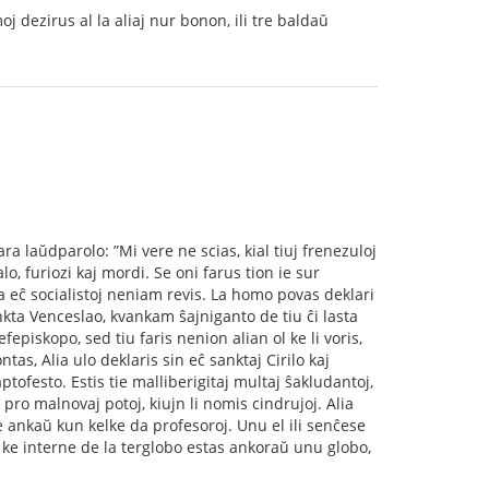
oj dezirus al la aliaj nur bonon, ili tre baldaŭ
ra laŭdparolo: ”Mi vere ne scias, kial tiuj frenezuloj
o, furiozi kaj mordi. Se oni farus tion ie sur
ia eĉ socialistoj neniam revis. La homo povas deklari
nkta Venceslao, kvankam ŝajniganto de tiu ĉi lasta
efepiskopo, sed tiu faris nenion alian ol ke li voris,
ntas, Alia ulo deklaris sin eĉ sanktaj Cirilo kaj
ptofesto. Estis tie malliberigitaj multaj ŝakludantoj,
e pro malnovaj potoj, kiujn li nomis cindrujoj. Alia
e ankaŭ kun kelke da profesoroj. Unu el ili senĉese
is, ke interne de la terglobo estas ankoraŭ unu globo,