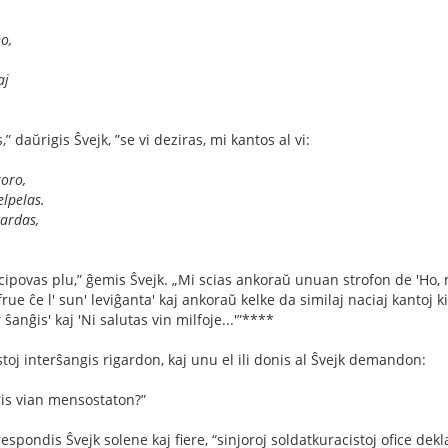
o,
aj
” daŭrigis Ŝvejk, ”se vi deziras, mi kantos al vi:
koro,
elpelas.
ardas,
cipovas plu,” ĝemis Ŝvejk. „Mi scias ankoraŭ unuan strofon de 'Ho,
ue ĉe l' sun' leviĝanta' kaj ankoraŭ kelke da similaj naciaj kantoj ki
ŝanĝis' kaj 'Ni salutas vin milfoje...'”****
toj interŝangis rigardon, kaj unu el ili donis al Ŝvejk demandon:
ris vian mensostaton?”
espondis Ŝvejk solene kaj ﬁere, “sinjoroj soldatkuracistoj oﬁce dekl