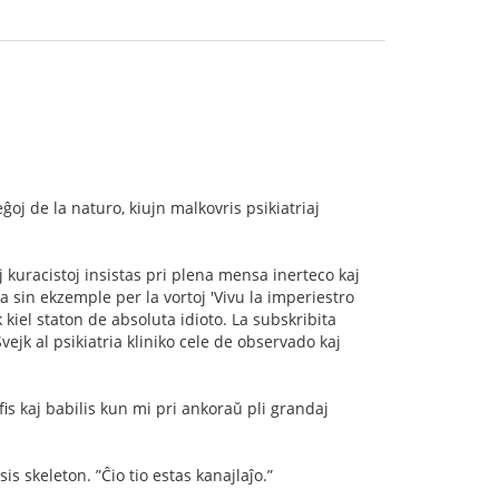
leĝoj de la naturo, kiujn malkovris psikiatriaj
aj kuracistoj insistas pri plena mensa inerteco kaj
 sin ekzemple per la vortoj 'Vivu la imperiestro
 kiel staton de absoluta idioto. La subskribita
ejk al psikiatria kliniko cele de observado kaj
jﬁs kaj babilis kun mi pri ankoraŭ pli grandaj
s skeleton. ”Ĉio tio estas kanajlaĵo.”