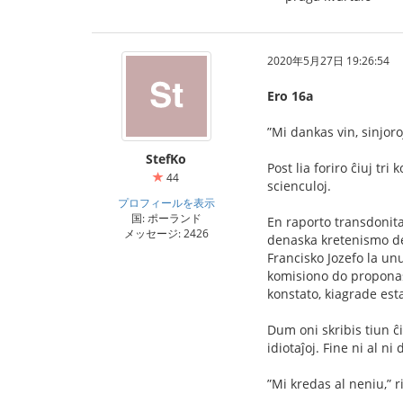
2020年5月27日 19:26:54
Ero 16a
”Mi dankas vin, sinjoro
StefKo
Post lia foriro ĉiuj tri
44
scienculoj.
プロフィールを表示
国: ポーランド
En raporto transdonita 
メッセージ: 2426
denaska kretenismo de 
Francisko Jozefo la unu
komisiono do proponas: 
konstato, kiagrade esta
Dum oni skribis tiun ĉi
idiotaĵoj. Fine ni al ni 
”Mi kredas al neniu,” r