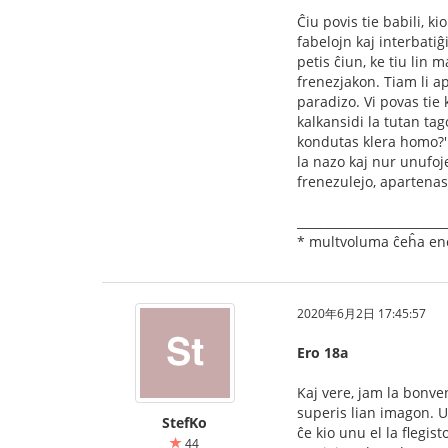
Ĉiu povis tie babili, k
fabelojn kaj interbatiĝ
petis ĉiun, ke tiu lin 
frenezjakon. Tiam li ap
paradizo. Vi povas tie k
kalkansidi la tutan tago
kondutas klera homo?' 
la nazo kaj nur unufoje 
frenezulejo, apartenas
_________________________
* multvoluma ĉeĥa enci
2020年6月2日 17:45:57
Ero 18a
Kaj vere, jam la bonven
superis lian imagon. U
StefKo
ĉe kio unu el la ﬂegist
44