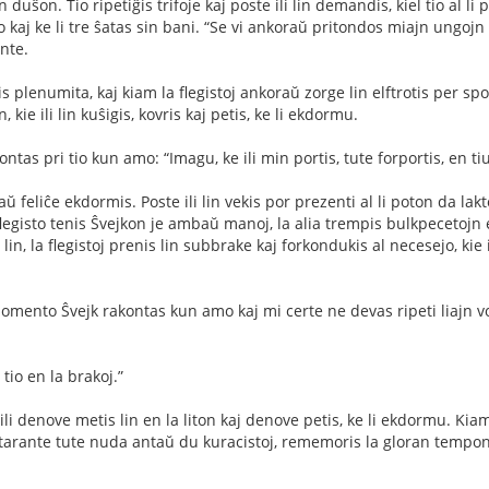
uŝon. Tio ripetiĝis trifoje kaj poste ili lin demandis, kiel tio al li p
kaj ke li tre ŝatas sin bani. “Se vi ankoraŭ pritondos miajn ungojn 
nte.
s plenumita, kaj kiam la ﬂegistoj ankoraŭ zorge lin elftrotis per spong
 kie ili lin kuŝigis, kovris kaj petis, ke li ekdormu.
tas pri tio kun amo: “Imagu, ke ili min portis, tute forportis, en t
aŭ feliĉe ekdormis. Poste ili lin vekis por prezenti al li poton da lak
egisto tenis Ŝvejkon je ambaŭ manoj, la alia trempis bulkpecetojn en
lin, la ﬂegistoj prenis lin subbrake kaj forkondukis al necesejo, kie 
omento Ŝvejk rakontas kun amo kaj mi certe ne devas ripeti liajn vort
 tio en la brakoj.”
ili denove metis lin en la liton kaj denove petis, ke li ekdormu. Kiam 
starante tute nuda antaŭ du kuracistoj, rememoris la gloran tempon de