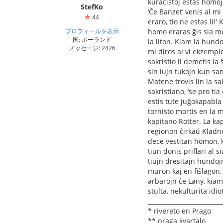
kuracistoj estas homoj
StefKo
‘Ĉe Banzet’ venis al mi
44
eraro, tio ne estas li!'
プロフィールを表示
homo eraras ĝis sia mo
国: ポーランド
la liton. Kiam la hundo
メッセージ: 2426
mi diros al vi ekzemplo
sakristio li demetis la ŝ
sin iujn tukojn kun san
Matene trovis lin la sak
sakristiano, ‘se pro tia
estis tute juĝokapabla 
tornisto mortis en la 
kapitano Rotter. La ka
regionon ĉirkaŭ Kladno 
dece vestitan homon, k
tiun donis priﬂari al s
tiujn dresitajn hundoj
muron kaj en ﬁŝlagon, 
arbarojn ĉe Lany, kiam 
stulta, nekulturita idio
_________________________
* rivereto en Prago
** praga kvartalo