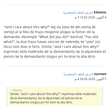
Edveno
(
عرض الملف الشخصي
)
4 أكتوبر، 2020 7:13:02 م
"And I care about this why?" kaj tia ŝovo de wh-vortoj (ki-
vortoj) al la fino de frazo miopinie pliigas la forton de la
demando; ekzemple "What did you do?" kontraŭ "You did
what?", la dua frazo havas sencon de nekredo, ke "you" (vi)
farus tion kion vi faris. Simile, "and I care about this why?"
esprimas eble malkredo de la demandanto, ke la alparolato eĉ
pensis ke la demandanto zorgus pri tio kion la alia diris.
nornen
(
عرض الملف الشخصي
)
5 أكتوبر، 2020 4:26:56 م
Edveno:
Simile, "and I care about this why?" esprimas eble malkredo
de la demandanto, ke la alparolato eĉ pensis ke la
demandanto zorgus pri tio kion la alia diris.