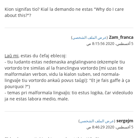
Kion signifas tio? Kial la demando ne estas "Why do I care
about this?"?
Zam_franca
(
عرض الملف الشخصي
)
5 أغسطس، 2020 8:15:56 ص
Laŭ mi
, estas du ĉefaj eblecoj:
- tiu ludanto estas nedenaska anglalingvano (ekzemple tiu
vortordo tre similas al la franclingva vortordo [mi uzas tie
malformalan verbon, vidu la kialon suben, sed normala-
lingvaĵe tiu vortordo ankaŭ povus taŭgi]: "Et je fais gaffe à ça
pourquoi ?")
- temas pri malformala lingvaĵo; tio estus logika, ĉar videoludo
ja ne estas labora medio, male.
sergejm
(
عرض الملف الشخصي
)
5 أغسطس، 2020 8:46:29 ص