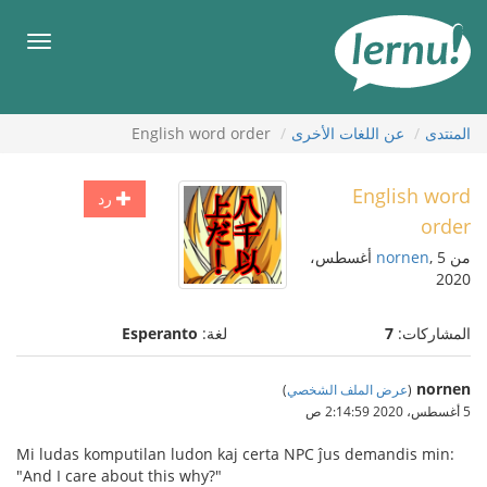
لى
لمحتويات
قائمة
طعام
المنتدى
عن اللغات الأخرى
English word order
English word
رد
order
من
nornen
, 5 أغسطس،
2020
المشاركات:
7
لغة:
Esperanto
nornen
(
عرض الملف الشخصي
)
5 أغسطس، 2020 2:14:59 ص
Mi ludas komputilan ludon kaj certa NPC ĵus demandis min:
"And I care about this why?"