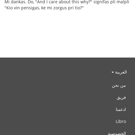
Mi dankas. Do, "And I care about this why?" signifas pli malpli
"Kio vin pensigas, ke mi zorgus pri tio?"
العربية
من نحن
فريق
ادعمنا
Libro
الخصوصية