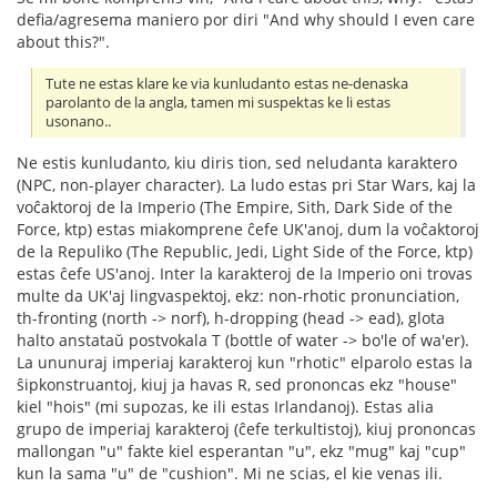
defia/agresema maniero por diri "And why should I even care
about this?".
Tute ne estas klare ke via kunludanto estas ne-denaska
parolanto de la angla, tamen mi suspektas ke li estas
usonano..
Ne estis kunludanto, kiu diris tion, sed neludanta karaktero
(NPC, non-player character). La ludo estas pri Star Wars, kaj la
voĉaktoroj de la Imperio (The Empire, Sith, Dark Side of the
Force, ktp) estas miakomprene ĉefe UK'anoj, dum la voĉaktoroj
de la Repuliko (The Republic, Jedi, Light Side of the Force, ktp)
estas ĉefe US'anoj. Inter la karakteroj de la Imperio oni trovas
multe da UK'aj lingvaspektoj, ekz: non-rhotic pronunciation,
th-fronting (north -> norf), h-dropping (head -> ead), glota
halto anstataŭ postvokala T (bottle of water -> bo'le of wa'er).
La ununuraj imperiaj karakteroj kun "rhotic" elparolo estas la
ŝipkonstruantoj, kiuj ja havas R, sed prononcas ekz "house"
kiel "hois" (mi supozas, ke ili estas Irlandanoj). Estas alia
grupo de imperiaj karakteroj (ĉefe terkultistoj), kiuj prononcas
mallongan "u" fakte kiel esperantan "u", ekz "mug" kaj "cup"
kun la sama "u" de "cushion". Mi ne scias, el kie venas ili.