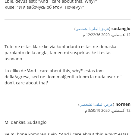
Eble, devus esti: "And I care about this. Why?"
Ruse: "И я забочусь об этом. Почему?"
sudanglo
(
عرض الملف الشخصي
)
12 أغسطس، 2020 12:22:36 م
Tute ne estas klare ke via kunludanto estas ne-denaska
parolanto de la angla, tamen mi suspektas ke li estas
usonano..
La efiko de 'And i care about this, why?' estas iom
defia/agresa, sed ne tiom malĝentila kiom la nuda aserto 'I
don't care about that'
nornen
(
عرض الملف الشخصي
)
12 أغسطس، 2020 3:50:19 م
Mi dankas, Sudanglo.
Se mi bone komprenis vin, "And i care about this, why?" estas