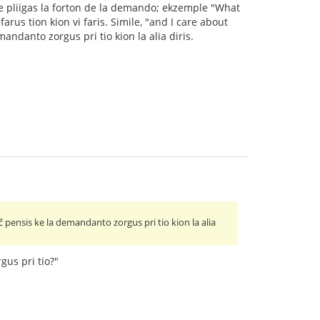
inie pliigas la forton de la demando; ekzemple "What
rus tion kion vi faris. Simile, "and I care about
ndanto zorgus pri tio kion la alia diris.
 pensis ke la demandanto zorgus pri tio kion la alia
gus pri tio?"