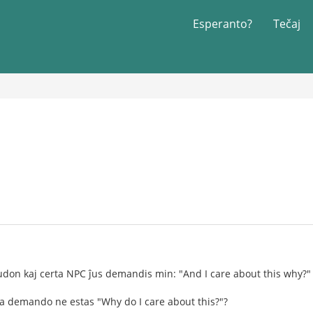
Esperanto?
Tečaj
udon kaj certa NPC ĵus demandis min: "And I care about this why?"
l la demando ne estas "Why do I care about this?"?