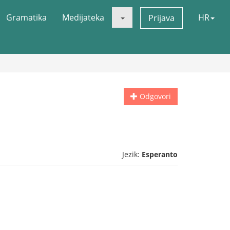
Gramatika
Medijateka
HR
Prijava
Odgovori
Jezik:
Esperanto