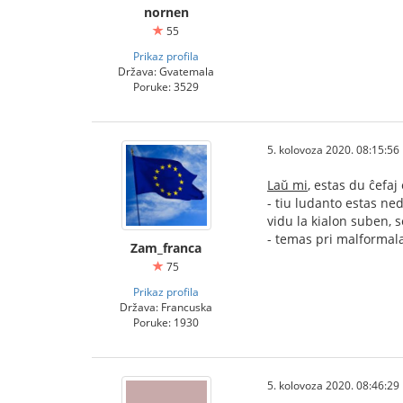
nornen
55
Prikaz profila
Država: Gvatemala
Poruke: 3529
5. kolovoza 2020. 08:15:56
Laŭ mi
, estas du ĉefaj
- tiu ludanto estas ne
vidu la kialon suben, s
- temas pri malformala 
Zam_franca
75
Prikaz profila
Država: Francuska
Poruke: 1930
5. kolovoza 2020. 08:46:29