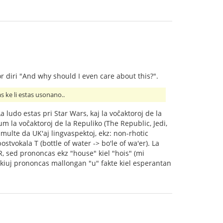
 diri "And why should I even care about this?".
 ke li estas usonano..
 ludo estas pri Star Wars, kaj la voĉaktoroj de la
m la voĉaktoroj de la Repuliko (The Republic, Jedi,
s multe da UK'aj lingvaspektoj, ekz: non-rhotic
stvokala T (bottle of water -> bo'le of wa'er). La
 R, sed prononcas ekz "house" kiel "hois" (mi
j), kiuj prononcas mallongan "u" fakte kiel esperantan