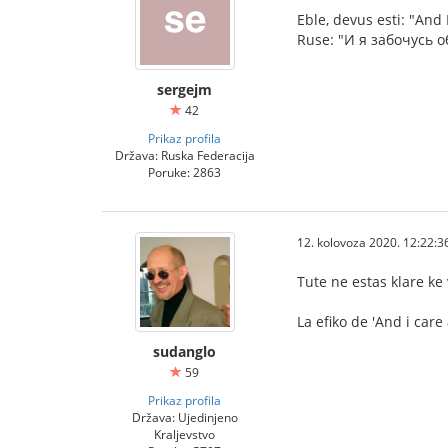
Eble, devus esti: "And 
Ruse: "И я забочусь о
sergejm
42
Prikaz profila
Država: Ruska Federacija
Poruke: 2863
12. kolovoza 2020. 12:22:3
Tute ne estas klare ke
La efiko de 'And i care
sudanglo
59
Prikaz profila
Država: Ujedinjeno
Kraljevstvo