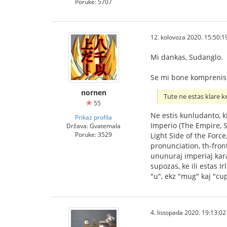
Poruke: 5707
12. kolovoza 2020. 15:50:1
Mi dankas, Sudanglo.
Se mi bone komprenis v
nornen
Tute ne estas klare 
55
Ne estis kunludanto, ki
Prikaz profila
Imperio (The Empire, S
Država: Gvatemala
Poruke: 3529
Light Side of the Force
pronunciation, th-front
ununuraj imperiaj kara
supozas, ke ili estas I
"u", ekz "mug" kaj "cup
4. listopada 2020. 19:13:02