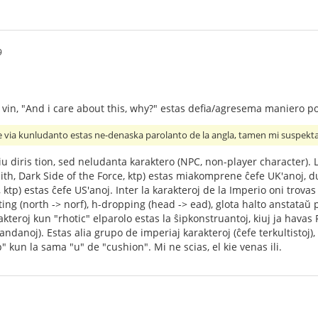
9
in, "And i care about this, why?" estas defia/agresema maniero por
ke via kunludanto estas ne-denaska parolanto de la angla, tamen mi suspektas
u diris tion, sed neludanta karaktero (NPC, non-player character). La
ith, Dark Side of the Force, ktp) estas miakomprene ĉefe UK'anoj, du
, ktp) estas ĉefe US'anoj. Inter la karakteroj de la Imperio oni trova
ing (north -> norf), h-dropping (head -> ead), glota halto anstataŭ po
kteroj kun "rhotic" elparolo estas la ŝipkonstruantoj, kiuj ja havas
rlandanoj). Estas alia grupo de imperiaj karakteroj (ĉefe terkultisto
" kun la sama "u" de "cushion". Mi ne scias, el kie venas ili.