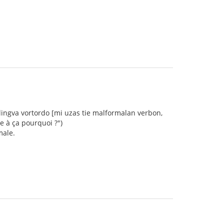
clingva vortordo [mi uzas tie malformalan verbon,
fe à ça pourquoi ?")
male.