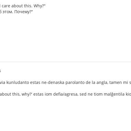
I care about this. Why?"
б этом. Почему?"
6
 via kunludanto estas ne-denaska parolanto de la angla, tamen mi s
 about this, why?' estas iom defia/agresa, sed ne tiom malĝentila ki