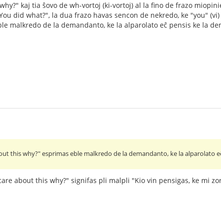
why?" kaj tia ŝovo de wh-vortoj (ki-vortoj) al la fino de frazo miop
ou did what?", la dua frazo havas sencon de nekredo, ke "you" (vi) fa
le malkredo de la demandanto, ke la alparolato eĉ pensis ke la dema
bout this why?" esprimas eble malkredo de la demandanto, ke la alparolato eĉ
are about this why?" signifas pli malpli "Kio vin pensigas, ke mi zor