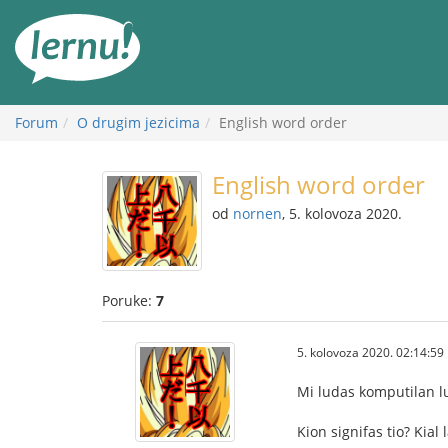
Sadržaj
Forum
O drugim jezicima
English word order
English word order
od
nornen
, 5. kolovoza 2020.
Poruke:
7
5. kolovoza 2020. 02:14:59
Mi ludas komputilan l
Kion signifas tio? Kia