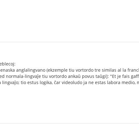
 eblecoj:
denaska anglalingvano (ekzemple tiu vortordo tre similas al la fran
ed normala-lingvaĵe tiu vortordo ankaŭ povus taŭgi]: "Et je fais gaf
lingvaĵo; tio estus logika, ĉar videoludo ja ne estas labora medio, 