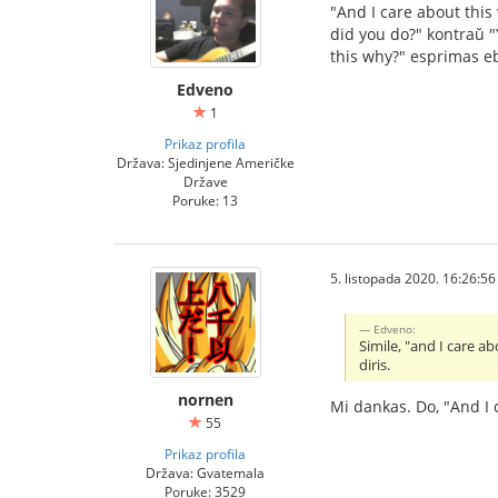
"And I care about this 
did you do?" kontraŭ "Y
this why?" esprimas eb
Edveno
1
Prikaz profila
Država: Sjedinjene Američke
Države
Poruke: 13
5. listopada 2020. 16:26:56
Edveno:
Simile, "and I care a
diris.
nornen
Mi dankas. Do, "And I c
55
Prikaz profila
Država: Gvatemala
Poruke: 3529