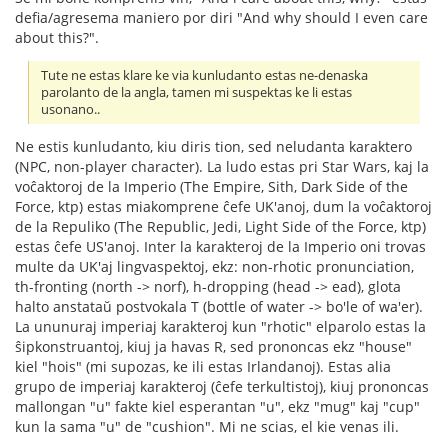
defia/agresema maniero por diri "And why should I even care
about this?".
Tute ne estas klare ke via kunludanto estas ne-denaska
parolanto de la angla, tamen mi suspektas ke li estas
usonano..
Ne estis kunludanto, kiu diris tion, sed neludanta karaktero
(NPC, non-player character). La ludo estas pri Star Wars, kaj la
voĉaktoroj de la Imperio (The Empire, Sith, Dark Side of the
Force, ktp) estas miakomprene ĉefe UK'anoj, dum la voĉaktoroj
de la Repuliko (The Republic, Jedi, Light Side of the Force, ktp)
estas ĉefe US'anoj. Inter la karakteroj de la Imperio oni trovas
multe da UK'aj lingvaspektoj, ekz: non-rhotic pronunciation,
th-fronting (north -> norf), h-dropping (head -> ead), glota
halto anstataŭ postvokala T (bottle of water -> bo'le of wa'er).
La ununuraj imperiaj karakteroj kun "rhotic" elparolo estas la
ŝipkonstruantoj, kiuj ja havas R, sed prononcas ekz "house"
kiel "hois" (mi supozas, ke ili estas Irlandanoj). Estas alia
grupo de imperiaj karakteroj (ĉefe terkultistoj), kiuj prononcas
mallongan "u" fakte kiel esperantan "u", ekz "mug" kaj "cup"
kun la sama "u" de "cushion". Mi ne scias, el kie venas ili.