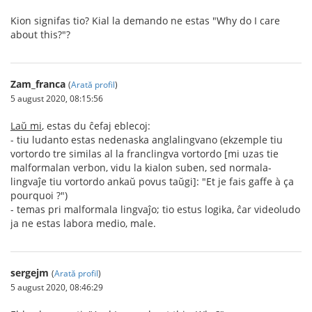
Kion signifas tio? Kial la demando ne estas "Why do I care
about this?"?
Zam_franca
(
Arată profil
)
5 august 2020, 08:15:56
Laŭ mi
, estas du ĉefaj eblecoj:
- tiu ludanto estas nedenaska anglalingvano (ekzemple tiu
vortordo tre similas al la franclingva vortordo [mi uzas tie
malformalan verbon, vidu la kialon suben, sed normala-
lingvaĵe tiu vortordo ankaŭ povus taŭgi]: "Et je fais gaffe à ça
pourquoi ?")
- temas pri malformala lingvaĵo; tio estus logika, ĉar videoludo
ja ne estas labora medio, male.
sergejm
(
Arată profil
)
5 august 2020, 08:46:29