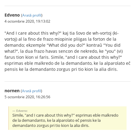
Edveno
(
Arată profil
)
4 octombrie 2020, 19:13:02
"And I care about this why?" kaj tia ŝovo de wh-vortoj (ki-
vortoj) al la fino de frazo miopinie pliigas la forton de la
demando; ekzemple "What did you do?" kontraŭ "You did
what?", la dua frazo havas sencon de nekredo, ke "you" (vi)
farus tion kion vi faris. Simile, "and I care about this why?"
esprimas eble malkredo de la demandanto, ke la alparolato eĉ
pensis ke la demandanto zorgus pri tio kion la alia diris.
nornen
(
Arată profil
)
5 octombrie 2020, 16:26:56
Edveno:
Simile, "and I care about this why?" esprimas eble malkredo
de la demandanto, ke la alparolato eĉ pensis ke la
demandanto zorgus pri tio kion la alia diris.