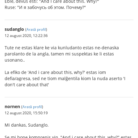
Eble, devus esti: "And I care about this. Why?"
Ruse: "И я забочусь об этом. Почему?"
sudanglo
(
Arată profil
)
12 august 2020, 12:22:36
Tute ne estas klare ke via kunludanto estas ne-denaska
parolanto de la angla, tamen mi suspektas ke li estas
usonano..
La efiko de 'And i care about this, why?' estas iom
defia/agresa, sed ne tiom malĝentila kiom la nuda aserto 'I
don't care about that'
nornen
(
Arată profil
)
12 august 2020, 15:50:19
Mi dankas, Sudanglo.
Se mi bone komprenis vin, "And i care about this, why?" estas