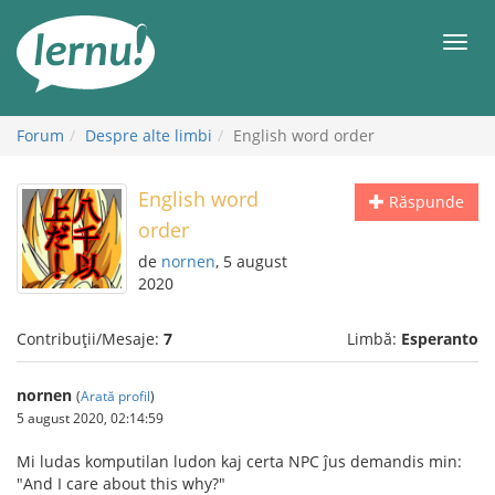
Mergi
la
Meni
conținut
Forum
Despre alte limbi
English word order
English word
Răspunde
order
de
nornen
, 5 august
2020
Contribuții/Mesaje:
7
Limbă:
Esperanto
nornen
(
Arată profil
)
5 august 2020, 02:14:59
Mi ludas komputilan ludon kaj certa NPC ĵus demandis min:
"And I care about this why?"