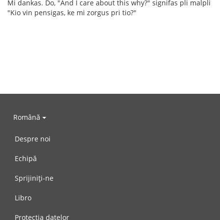
Mi dankas. Do, "And I care about this why?" signifas pli malpli
"Kio vin pensigas, ke mi zorgus pri tio?"
Română
Despre noi
Echipă
Sprijiniți-ne
Libro
Protecția datelor