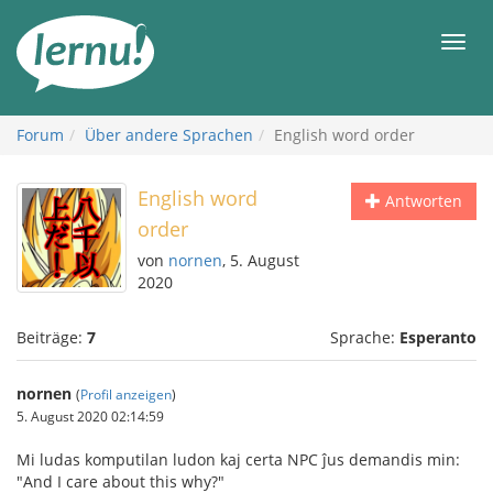
Zum
Inhalt
Men
Forum
Über andere Sprachen
English word order
English word
Antworten
order
von
nornen
, 5. August
2020
Beiträge:
7
Sprache:
Esperanto
nornen
(
Profil anzeigen
)
5. August 2020 02:14:59
Mi ludas komputilan ludon kaj certa NPC ĵus demandis min:
"And I care about this why?"