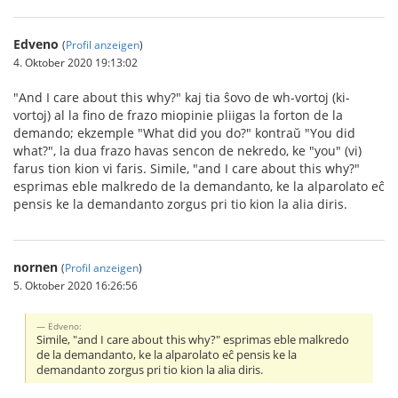
Edveno
(
Profil anzeigen
)
4. Oktober 2020 19:13:02
"And I care about this why?" kaj tia ŝovo de wh-vortoj (ki-
vortoj) al la fino de frazo miopinie pliigas la forton de la
demando; ekzemple "What did you do?" kontraŭ "You did
what?", la dua frazo havas sencon de nekredo, ke "you" (vi)
farus tion kion vi faris. Simile, "and I care about this why?"
esprimas eble malkredo de la demandanto, ke la alparolato eĉ
pensis ke la demandanto zorgus pri tio kion la alia diris.
nornen
(
Profil anzeigen
)
5. Oktober 2020 16:26:56
Edveno:
Simile, "and I care about this why?" esprimas eble malkredo
de la demandanto, ke la alparolato eĉ pensis ke la
demandanto zorgus pri tio kion la alia diris.