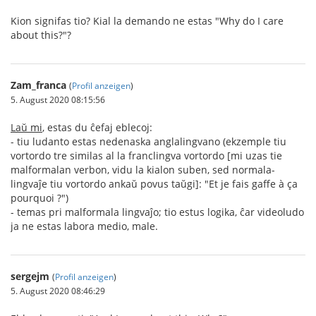
Kion signifas tio? Kial la demando ne estas "Why do I care
about this?"?
Zam_franca
(
Profil anzeigen
)
5. August 2020 08:15:56
Laŭ mi
, estas du ĉefaj eblecoj:
- tiu ludanto estas nedenaska anglalingvano (ekzemple tiu
vortordo tre similas al la franclingva vortordo [mi uzas tie
malformalan verbon, vidu la kialon suben, sed normala-
lingvaĵe tiu vortordo ankaŭ povus taŭgi]: "Et je fais gaffe à ça
pourquoi ?")
- temas pri malformala lingvaĵo; tio estus logika, ĉar videoludo
ja ne estas labora medio, male.
sergejm
(
Profil anzeigen
)
5. August 2020 08:46:29