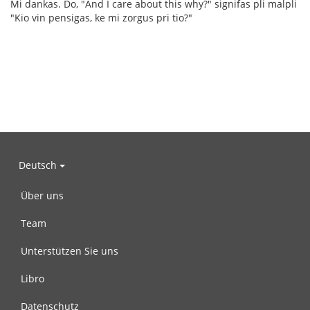
Mi dankas. Do, "And I care about this why?" signifas pli malpli
"Kio vin pensigas, ke mi zorgus pri tio?"
Deutsch
Über uns
Team
Unterstützen Sie uns
Libro
Datenschutz