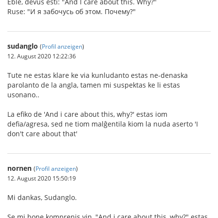
Eble, devus esti: "And I care about this. Why?"
Ruse: "И я забочусь об этом. Почему?"
sudanglo
(
Profil anzeigen
)
12. August 2020 12:22:36
Tute ne estas klare ke via kunludanto estas ne-denaska
parolanto de la angla, tamen mi suspektas ke li estas
usonano..
La efiko de 'And i care about this, why?' estas iom
defia/agresa, sed ne tiom malĝentila kiom la nuda aserto 'I
don't care about that'
nornen
(
Profil anzeigen
)
12. August 2020 15:50:19
Mi dankas, Sudanglo.
Se mi bone komprenis vin, "And i care about this, why?" estas