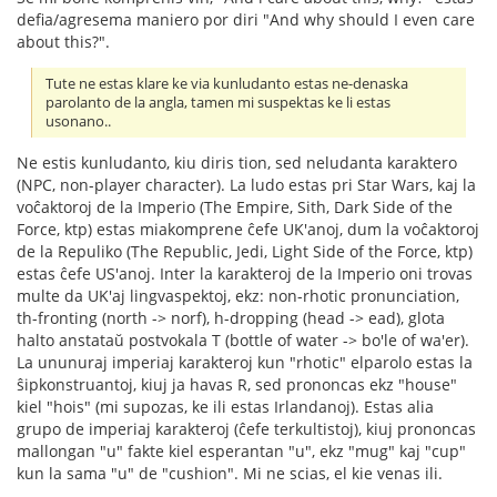
defia/agresema maniero por diri "And why should I even care
about this?".
Tute ne estas klare ke via kunludanto estas ne-denaska
parolanto de la angla, tamen mi suspektas ke li estas
usonano..
Ne estis kunludanto, kiu diris tion, sed neludanta karaktero
(NPC, non-player character). La ludo estas pri Star Wars, kaj la
voĉaktoroj de la Imperio (The Empire, Sith, Dark Side of the
Force, ktp) estas miakomprene ĉefe UK'anoj, dum la voĉaktoroj
de la Repuliko (The Republic, Jedi, Light Side of the Force, ktp)
estas ĉefe US'anoj. Inter la karakteroj de la Imperio oni trovas
multe da UK'aj lingvaspektoj, ekz: non-rhotic pronunciation,
th-fronting (north -> norf), h-dropping (head -> ead), glota
halto anstataŭ postvokala T (bottle of water -> bo'le of wa'er).
La ununuraj imperiaj karakteroj kun "rhotic" elparolo estas la
ŝipkonstruantoj, kiuj ja havas R, sed prononcas ekz "house"
kiel "hois" (mi supozas, ke ili estas Irlandanoj). Estas alia
grupo de imperiaj karakteroj (ĉefe terkultistoj), kiuj prononcas
mallongan "u" fakte kiel esperantan "u", ekz "mug" kaj "cup"
kun la sama "u" de "cushion". Mi ne scias, el kie venas ili.