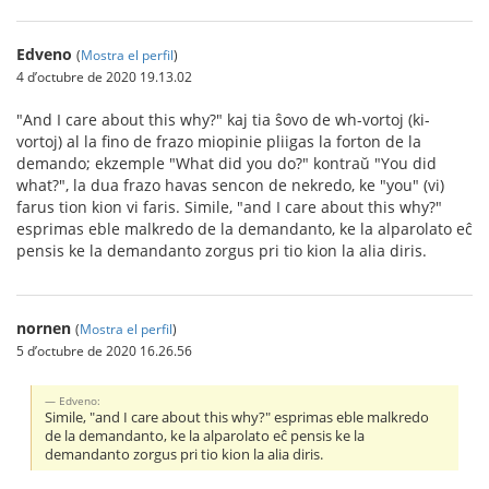
Edveno
(
Mostra el perfil
)
4 d’octubre de 2020 19.13.02
"And I care about this why?" kaj tia ŝovo de wh-vortoj (ki-
vortoj) al la fino de frazo miopinie pliigas la forton de la
demando; ekzemple "What did you do?" kontraŭ "You did
what?", la dua frazo havas sencon de nekredo, ke "you" (vi)
farus tion kion vi faris. Simile, "and I care about this why?"
esprimas eble malkredo de la demandanto, ke la alparolato eĉ
pensis ke la demandanto zorgus pri tio kion la alia diris.
nornen
(
Mostra el perfil
)
5 d’octubre de 2020 16.26.56
Edveno:
Simile, "and I care about this why?" esprimas eble malkredo
de la demandanto, ke la alparolato eĉ pensis ke la
demandanto zorgus pri tio kion la alia diris.