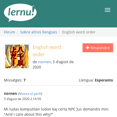
Al
contingut
Men
Fòrum
Sobre altres llengües
English word order
English word
Respondre
order
de
nornen
, 5 d’agost de
2020
Missatges:
7
Llengua:
Esperanto
nornen
(
Mostra el perfil
)
5 d’agost de 2020 2.14.59
Mi ludas komputilan ludon kaj certa NPC ĵus demandis min:
"And I care about this why?"