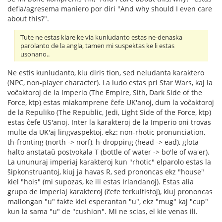
defia/agresema maniero por diri "And why should I even care
about this?".
Tute ne estas klare ke via kunludanto estas ne-denaska
parolanto de la angla, tamen mi suspektas ke li estas
usonano..
Ne estis kunludanto, kiu diris tion, sed neludanta karaktero
(NPC, non-player character). La ludo estas pri Star Wars, kaj la
voĉaktoroj de la Imperio (The Empire, Sith, Dark Side of the
Force, ktp) estas miakomprene ĉefe UK'anoj, dum la voĉaktoroj
de la Repuliko (The Republic, Jedi, Light Side of the Force, ktp)
estas ĉefe US'anoj. Inter la karakteroj de la Imperio oni trovas
multe da UK'aj lingvaspektoj, ekz: non-rhotic pronunciation,
th-fronting (north -> norf), h-dropping (head -> ead), glota
halto anstataŭ postvokala T (bottle of water -> bo'le of wa'er).
La ununuraj imperiaj karakteroj kun "rhotic" elparolo estas la
ŝipkonstruantoj, kiuj ja havas R, sed prononcas ekz "house"
kiel "hois" (mi supozas, ke ili estas Irlandanoj). Estas alia
grupo de imperiaj karakteroj (ĉefe terkultistoj), kiuj prononcas
mallongan "u" fakte kiel esperantan "u", ekz "mug" kaj "cup"
kun la sama "u" de "cushion". Mi ne scias, el kie venas ili.