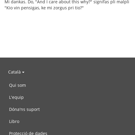
Mi dankas. Do, "And I care about this why?" signifas pli malpli
"Kio vin pensigas, ke mi zorgus pri tio?"
Català
Qui som
L'equip
Dóna'ns suport
Libro
Protecció de dades