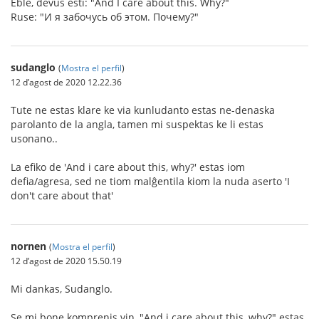
Eble, devus esti: "And I care about this. Why?"
Ruse: "И я забочусь об этом. Почему?"
sudanglo
(
Mostra el perfil
)
12 d’agost de 2020 12.22.36
Tute ne estas klare ke via kunludanto estas ne-denaska
parolanto de la angla, tamen mi suspektas ke li estas
usonano..
La efiko de 'And i care about this, why?' estas iom
defia/agresa, sed ne tiom malĝentila kiom la nuda aserto 'I
don't care about that'
nornen
(
Mostra el perfil
)
12 d’agost de 2020 15.50.19
Mi dankas, Sudanglo.
Se mi bone komprenis vin, "And i care about this, why?" estas