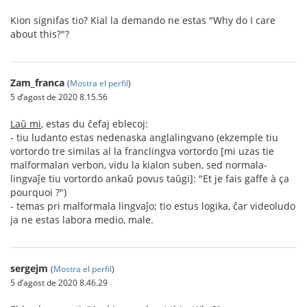
Kion signifas tio? Kial la demando ne estas "Why do I care
about this?"?
Zam_franca
(
Mostra el perfil
)
5 d’agost de 2020 8.15.56
Laŭ mi
, estas du ĉefaj eblecoj:
- tiu ludanto estas nedenaska anglalingvano (ekzemple tiu
vortordo tre similas al la franclingva vortordo [mi uzas tie
malformalan verbon, vidu la kialon suben, sed normala-
lingvaĵe tiu vortordo ankaŭ povus taŭgi]: "Et je fais gaffe à ça
pourquoi ?")
- temas pri malformala lingvaĵo; tio estus logika, ĉar videoludo
ja ne estas labora medio, male.
sergejm
(
Mostra el perfil
)
5 d’agost de 2020 8.46.29