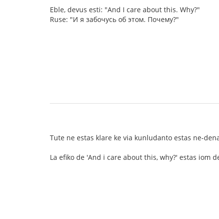
Eble, devus esti: "And I care about this. Why?"
Ruse: "И я забочусь об этом. Почему?"
Tute ne estas klare ke via kunludanto estas ne-dena
La efiko de 'And i care about this, why?' estas iom d