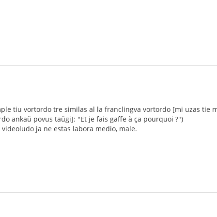
le tiu vortordo tre similas al la franclingva vortordo [mi uzas tie
do ankaŭ povus taŭgi]: "Et je fais gaffe à ça pourquoi ?")
ar videoludo ja ne estas labora medio, male.