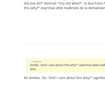
did you do?" kontraŭ "You did what?", la dua frazo ha
this why?" esprimas eble malkredo de la demandanto,
Edveno:
Simile, "and I care about this why?" esprimas eble mal
diris.
Mi dankas. Do, "And I care about this why?" signifas 