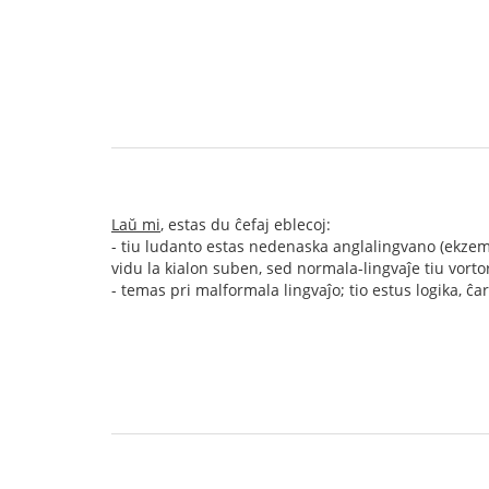
Laŭ mi
, estas du ĉefaj eblecoj:
- tiu ludanto estas nedenaska anglalingvano (ekzemp
vidu la kialon suben, sed normala-lingvaĵe tiu vortor
- temas pri malformala lingvaĵo; tio estus logika, ĉ