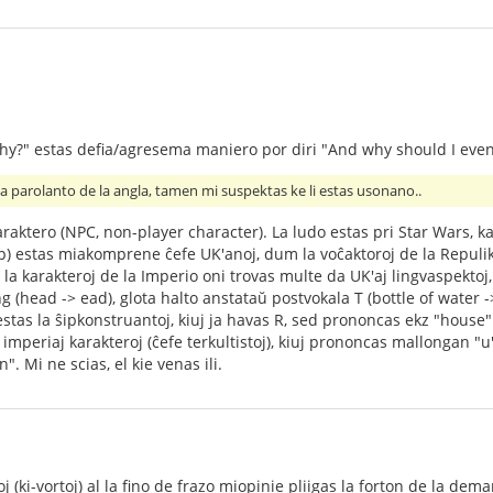
why?" estas defia/agresema maniero por diri "And why should I even
a parolanto de la angla, tamen mi suspektas ke li estas usonano..
raktero (NPC, non-player character). La ludo estas pri Star Wars, kaj
tp) estas miakomprene ĉefe UK'anoj, dum la voĉaktoroj de la Repulik
r la karakteroj de la Imperio oni trovas multe da UK'aj lingvaspektoj
g (head -> ead), glota halto anstataŭ postvokala T (bottle of water ->
stas la ŝipkonstruantoj, kiuj ja havas R, sed prononcas ekz "house" 
e imperiaj karakteroj (ĉefe terkultistoj), kiuj prononcas mallongan "
. Mi ne scias, el kie venas ili.
oj (ki-vortoj) al la fino de frazo miopinie pliigas la forton de la d