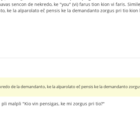
vas sencon de nekredo, ke "you" (vi) farus tion kion vi faris. Simil
 ke la alparolato eĉ pensis ke la demandanto zorgus pri tio kion la
kredo de la demandanto, ke la alparolato eĉ pensis ke la demandanto zorgus p
pli malpli "Kio vin pensigas, ke mi zorgus pri tio?"