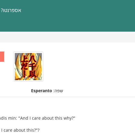
אספרנטו?
שפה:
Esperanto
dis min: "And I care about this why?"
I care about this?"?