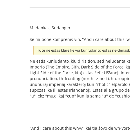
Mi dankas, Sudanglo.
Se mi bone komprenis vin, "And i care about this, 
Tute ne estas klare ke via kunludanto estas ne-denask
Ne estis kunludanto, kiu diris tion, sed neludanta ka
Imperio (The Empire, Sith, Dark Side of the Force, k
Light Side of the Force, ktp) estas ĉefe US'anoj. Inte
pronunciation, th-fronting (north -> norf), h-droppin
ununuraj imperiaj karakteroj kun "rhotic" elparolo e
supozas, ke ili estas Irlandanoj). Estas alia grupo d
"u", ekz "mug" kaj "cup" kun la sama "u" de "cushion"
"And I care about this why?" kaj tia ŝovo de wh-vort