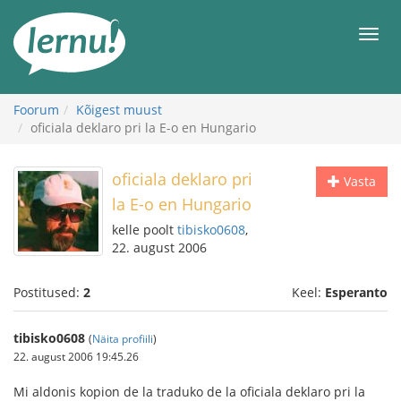
Sisu
juurde
Men
Foorum
Kõigest muust
oficiala deklaro pri la E-o en Hungario
oficiala deklaro pri
Vasta
la E-o en Hungario
kelle poolt
tibisko0608
,
22. august 2006
Postitused:
2
Keel:
Esperanto
tibisko0608
(
Näita profiili
)
22. august 2006 19:45.26
Mi aldonis kopion de la traduko de la oficiala deklaro pri la