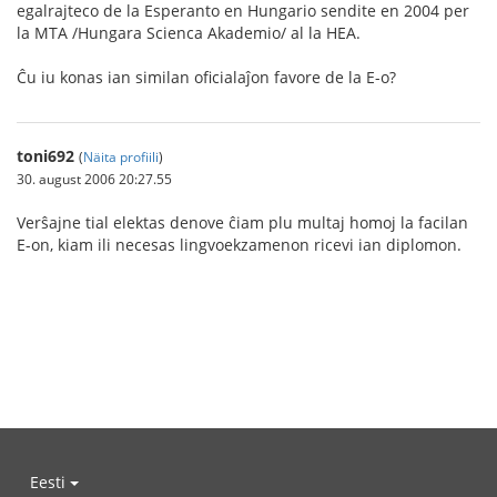
egalrajteco de la Esperanto en Hungario sendite en 2004 per
la MTA /Hungara Scienca Akademio/ al la HEA.
Ĉu iu konas ian similan oficialaĵon favore de la E-o?
toni692
(
Näita profiili
)
30. august 2006 20:27.55
Verŝajne tial elektas denove ĉiam plu multaj homoj la facilan
E-on, kiam ili necesas lingvoekzamenon ricevi ian diplomon.
Eesti