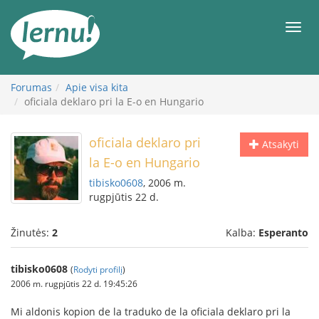
Į
turinį
Meni
Forumas
Apie visa kita
oficiala deklaro pri la E-o en Hungario
oficiala deklaro pri
Atsakyti
la E-o en Hungario
tibisko0608
, 2006 m.
rugpjūtis 22 d.
Žinutės:
2
Kalba:
Esperanto
tibisko0608
(
Rodyti profilį
)
2006 m. rugpjūtis 22 d. 19:45:26
Mi aldonis kopion de la traduko de la oficiala deklaro pri la