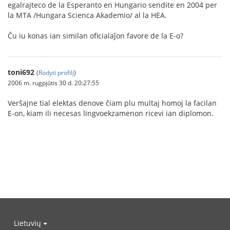
egalrajteco de la Esperanto en Hungario sendite en 2004 per
la MTA /Hungara Scienca Akademio/ al la HEA.
Ĉu iu konas ian similan oficialaĵon favore de la E-o?
toni692
(
Rodyti profilį
)
2006 m. rugpjūtis 30 d. 20:27:55
Verŝajne tial elektas denove ĉiam plu multaj homoj la facilan
E-on, kiam ili necesas lingvoekzamenon ricevi ian diplomon.
Lietuvių