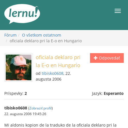
Späť
na
Men
obsah
Fórum
O všetkom ostatnom
oficiala deklaro pri la E-o en Hungario
oficiala deklaro pri
Odpovedať
la E-o en Hungario
od
tibisko0608
, 22.
augusta 2006
Príspevky:
2
Jazyk:
Esperanto
tibisko0608
(
Zobraziť profil
)
22. augusta 2006 19:45:26
Mi aldonis kopion de la traduko de la oficiala deklaro pri la