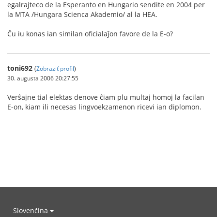
egalrajteco de la Esperanto en Hungario sendite en 2004 per
la MTA /Hungara Scienca Akademio/ al la HEA.
Ĉu iu konas ian similan oficialaĵon favore de la E-o?
toni692
(
Zobraziť profil
)
30. augusta 2006 20:27:55
Verŝajne tial elektas denove ĉiam plu multaj homoj la facilan
E-on, kiam ili necesas lingvoekzamenon ricevi ian diplomon.
Slovenčina