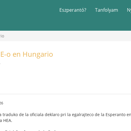
Eszperantó?
Tanfolyam
N
rio
a E-o en Hungario
.
26
a traduko de la oficiala deklaro pri la egalrajteco de la Esperanto
la HEA.