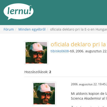
Tartalom
Fórum
Minden egyébről
oficiala deklaro pri la E-o en Hunga
oficiala deklaro pri l
tibisko0608
-tól, 2006. augusztus 22
Hozzászólások:
2
2006. augusztus 22. 19:45:
Mi aldonis kopion de l
Scienca Akademio/ al 