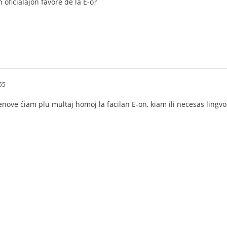
 oficialaĵon favore de la E-o?
55
denove ĉiam plu multaj homoj la facilan E-on, kiam ili necesas ling