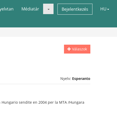
yelvtan
Médiatár
HU
Bejelentkezés
Válaszok
Nyelv:
Esperanto
 en Hungario sendite en 2004 per la MTA /Hungara