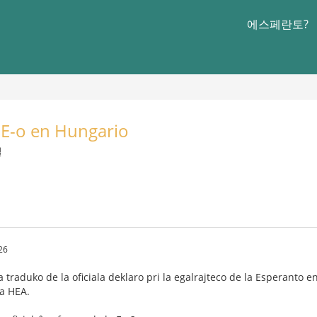
에스페란토?
a E-o en Hungario
일
26
a traduko de la oficiala deklaro pri la egalrajteco de la Esperanto
la HEA.