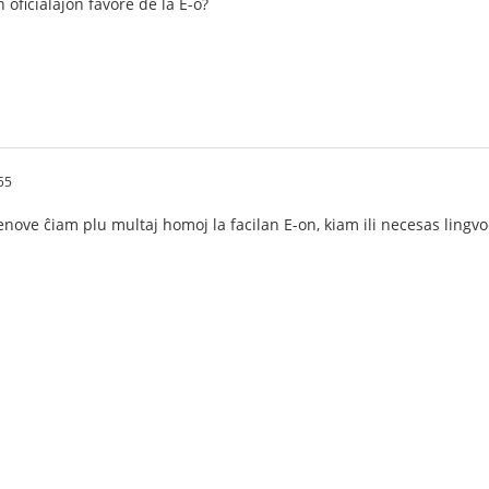
 oficialaĵon favore de la E-o?
55
denove ĉiam plu multaj homoj la facilan E-on, kiam ili necesas ling