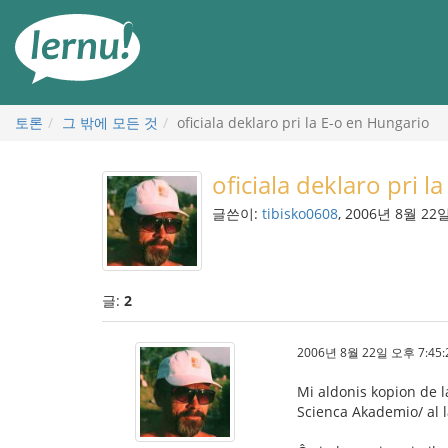
본
문
으
로
토론
그 밖에 모든 것
oficiala deklaro pri la E-o en Hungario
oficiala deklaro pri l
글쓴이:
tibisko0608
, 2006년 8월 22
글:
2
2006년 8월 22일 오후 7:45:
Mi aldonis kopion de l
Scienca Akademio/ al 