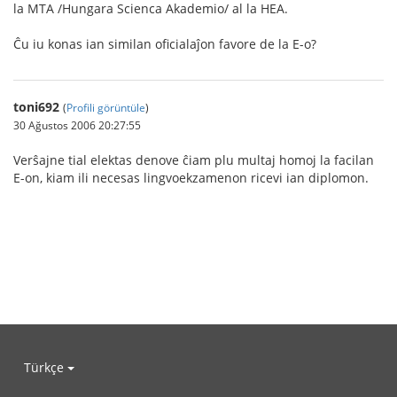
la MTA /Hungara Scienca Akademio/ al la HEA.
Ĉu iu konas ian similan oficialaĵon favore de la E-o?
toni692
(
Profili görüntüle
)
30 Ağustos 2006 20:27:55
Verŝajne tial elektas denove ĉiam plu multaj homoj la facilan
E-on, kiam ili necesas lingvoekzamenon ricevi ian diplomon.
Türkçe