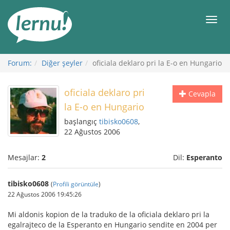
İçerik
Görüntüleme
Men
Forum:
Diğer şeyler
oficiala deklaro pri la E-o en Hungario
oficiala deklaro pri
Cevapla
la E-o en Hungario
başlangıç
tibisko0608
,
22 Ağustos 2006
Mesajlar:
2
Dil:
Esperanto
tibisko0608
(
Profili görüntüle
)
22 Ağustos 2006 19:45:26
Mi aldonis kopion de la traduko de la oficiala deklaro pri la
egalrajteco de la Esperanto en Hungario sendite en 2004 per