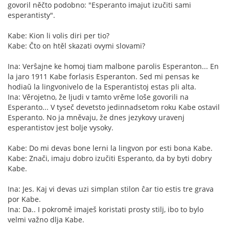
govoril něčto podobno: "Esperanto imajut izučiti sami
esperantisty".
Kabe: Kion li volis diri per tio?
Kabe: Čto on htěl skazati ovymi slovami?
Ina: Verŝajne ke homoj tiam malbone parolis Esperanton... En
la jaro 1911 Kabe forlasis Esperanton. Sed mi pensas ke
hodiaŭ la lingvonivelo de la Esperantistoj estas pli alta.
Ina: Věrojetno, že ljudi v tamto vrěme loše govorili na
Esperanto... V tyseč devetsto jedinnadsetom roku Kabe ostavil
Esperanto. No ja mněvaju, že dnes jezykovy uravenj
esperantistov jest bolje vysoky.
Kabe: Do mi devas bone lerni la lingvon por esti bona Kabe.
Kabe: Znači, imaju dobro izučiti Esperanto, da by byti dobry
Kabe.
Ina: Jes. Kaj vi devas uzi simplan stilon ĉar tio estis tre grava
por Kabe.
Ina: Da.. I pokromě imaješ koristati prosty stilj, ibo to bylo
velmi važno dlja Kabe.