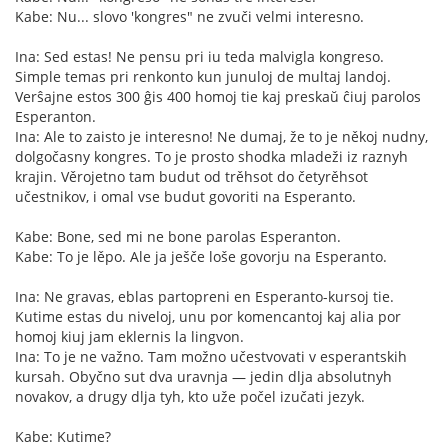
Kabe: Nu... slovo 'kongres" ne zvuči velmi interesno.
Ina: Sed estas! Ne pensu pri iu teda malvigla kongreso.
Simple temas pri renkonto kun junuloj de multaj landoj.
Verŝajne estos 300 ĝis 400 homoj tie kaj preskaŭ ĉiuj parolos
Esperanton.
Ina: Ale to zaisto je interesno! Ne dumaj, že to je někoj nudny,
dolgočasny kongres. To je prosto shodka mladeži iz raznyh
krajin. Věrojetno tam budut od trěhsot do četyrěhsot
učestnikov, i omal vse budut govoriti na Esperanto.
Kabe: Bone, sed mi ne bone parolas Esperanton.
Kabe: To je lěpo. Ale ja ješče loše govorju na Esperanto.
Ina: Ne gravas, eblas partopreni en Esperanto-kursoj tie.
Kutime estas du niveloj, unu por komencantoj kaj alia por
homoj kiuj jam eklernis la lingvon.
Ina: To je ne važno. Tam možno učestvovati v esperantskih
kursah. Obyčno sut dva uravnja — jedin dlja absolutnyh
novakov, a drugy dlja tyh, kto uže počel izučati jezyk.
Kabe: Kutime?