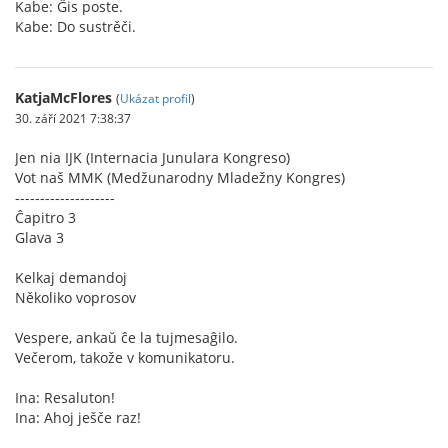
Kabe: Ĝis poste.
Kabe: Do sustrěči.
KatjaMcFlores
(
Ukázat profil
)
30. září 2021 7:38:37
Jen nia IJK (Internacia Junulara Kongreso)
Vot naš MMK (Medžunarodny Mladežny Kongres)
--------------------
Ĉapitro 3
Glava 3
Kelkaj demandoj
Několiko voprosov
Vespere, ankaŭ ĉe la tujmesaĝilo.
Večerom, takože v komunikatoru.
Ina: Resaluton!
Ina: Ahoj ješče raz!