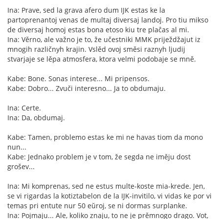
Ina: Prave, sed la grava afero dum IJK estas ke la
partoprenantoj venas de multaj diversaj landoj. Pro tiu mikso
de diversaj homoj estas bona etoso kiu tre plaĉas al mi.
Ina: Věrno, ale važno je to, že učestniki MMK priježdžajut iz
mnogih različnyh krajin. Vslěd ovoj směsi raznyh ljudij
stvarjaje se lěpa atmosfera, ktora velmi podobaje se mně.
Kabe: Bone. Sonas interese... Mi pripensos.
Kabe: Dobro... Zvuči interesno... Ja to obdumaju.
Ina: Certe.
Ina: Da, obdumaj.
Kabe: Tamen, problemo estas ke mi ne havas tiom da mono
nun...
Kabe: Jednako problem je v tom, že segda ne iměju dost
grošev...
Ina: Mi komprenas, sed ne estus multe-koste mia-krede. Jen,
se vi rigardas la kotiztabelon de la IJK-invitilo, vi vidas ke por vi
temas pri entute nur 50 eŭroj, se ni dormas surplanke.
Ina: Pojmaju... Ale, koliko znaju, to ne je prěmnogo drago. Vot,