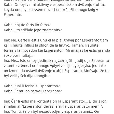
Kabe. On byl velmi aktivny v esperantskom dviženju (ruhu),
kogda ono bylo sovsěm novo, i on prěložil mnogo knig v
Esperanto.
Kabe: Kaj tio faris lin fama?
Kabe: I to sdělalo jego znamenity?
Ina: Ne. Certe li estis unu el la plej gravaj por Esperanto tiam
kaj li multe influis la stilon de la lingvo. Tamen, li subite
forlasis la movadon kaj Esperanton. Mi imagas ke estis granda
ŝoko por multaj...
Ina: Ne... Isto on byl jedin iz najvažnejših ljudij dlja Esperanto
v tamto vrěme, i on mnogo vplyvl v stilj sego jezyka. Jednako
on iznenada ostavil dviženje (ruh) i Esperanto. Mněvaju, že to
byl veliky šok dlja mnogih...
Kabe: Kial li forlasis Esperanton?
Kabe: Čemu on ostavil Esperanto?
Ina: Ĉar li estis malkontenta pri la Esperantistoj... Li diris ion
similan al "Esperanton devas lerni la Esperantistoj mem!".
Ina: Tomu, že on byl nezadovoljeny esperantistami... On