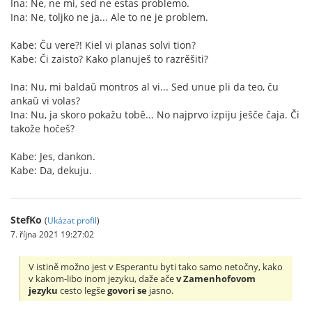
Ina: Ne, ne mi, sed ne estas problemo.
Ina: Ne, toljko ne ja... Ale to ne je problem.
Kabe: Ĉu vere?! Kiel vi planas solvi tion?
Kabe: Či zaisto? Kako planuješ to razrěšiti?
Ina: Nu, mi baldaŭ montros al vi... Sed unue pli da teo, ĉu
ankaŭ vi volas?
Ina: Nu, ja skoro pokažu tobě... No najprvo izpiju ješče čaja. Či
takože hočeš?
Kabe: Jes, dankon.
Kabe: Da, dekuju.
StefKo
(
Ukázat profil
)
7. října 2021 19:27:02
V istině možno jest v Esperantu byti tako samo netočny, kako
v kakom-libo inom jezyku, daže ače
v Zamenhofovom
jezyku
cesto legše
govori se
jasno.