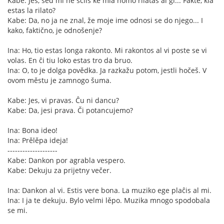
Kabe: Jes, sed mi ne sciis ke mia nomo rilatas al ĝi... Fakte, kia
estas la rilato?
Kabe: Da, no ja ne znal, že moje ime odnosi se do njego... I
kako, faktično, je odnošenje?
Ina: Ho, tio estas longa rakonto. Mi rakontos al vi poste se vi
volas. En ĉi tiu loko estas tro da bruo.
Ina: O, to je dolga povědka. Ja razkažu potom, jestli hočeš. V
ovom městu je zamnogo šuma.
Kabe: Jes, vi pravas. Ĉu ni dancu?
Kabe: Da, jesi prava. Či potancujemo?
Ina: Bona ideo!
Ina: Prělěpa ideja!
--------------------
Kabe: Dankon por agrabla vespero.
Kabe: Dekuju za prijetny večer.
Ina: Dankon al vi. Estis vere bona. La muziko ege plaĉis al mi.
Ina: I ja te dekuju. Bylo velmi lěpo. Muzika mnogo spodobala
se mi.