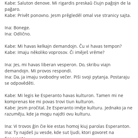
Kabe: Saluton denove. Mi rigardis preskaŭ ĉiujn paĝojn de la
paĝaro.
Kabe: Privět ponovno. Jesm prěgleděl omal vse stranicy sajta.
Ina: Bonege.
Ina: Odlično.
Kabe: Mi havas kelkajn demandojn. Ĉu vi havas tempon?
Kabe: Imaju několiko voprosov. Či iměješ vrěme?
Ina: Jes, mi havas liberan vesperon. Do, skribu viajn
demandojn. Mi provos respondi.
Ina: Da, ja imaju svobodny večer. Piši svoji pytanja. Postaraju
se odpověděti.
Kabe: Mi legis ke Esperanto havas kulturon. Tamen mi ne
komprenas kie mi povas trovi tiun kulturon.
Kabe: Jesm pročital, že Esperanto iměje kulturu. Jednako ja ne
razuměju, kde ja mogu najdti ovu kulturu.
Ina: Vi trovos ĝin ĉie kie estas homoj kiuj parolas Esperanton.
Ina: Ty najdeš ju vesde, kde sut ljudi, ktori govoret na