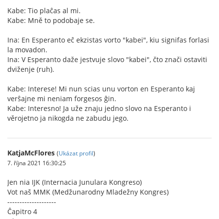
Kabe: Tio plaĉas al mi.
Kabe: Mně to podobaje se.
Ina: En Esperanto eĉ ekzistas vorto "kabei", kiu signifas forlasi
la movadon.
Ina: V Esperanto daže jestvuje slovo "kabei", čto znači ostaviti
dviženje (ruh).
Kabe: Interese! Mi nun scias unu vorton en Esperanto kaj
verŝajne mi neniam forgesos ĝin.
Kabe: Interesno! Ja uže znaju jedno slovo na Esperanto i
věrojetno ja nikogda ne zabudu jego.
KatjaMcFlores
(
Ukázat profil
)
7. října 2021 16:30:25
Jen nia IJK (Internacia Junulara Kongreso)
Vot naš MMK (Medžunarodny Mladežny Kongres)
--------------------
Ĉapitro 4