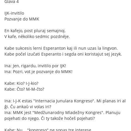
Glava 4
IJK-invitilo
Pozvanje do MMK
En kafejo, post pluraj semajnoj.
V kafe, několiko sedmic pozdněje.
Kabe sukcesis lerni Esperanton kaj ili nun uzas la lingvon.
Kabe počel izučati Esperanto i segda oni koristajut sej jezyk.
Ina: Jen, rigardu, invitilo por IJK!
Ina: Pozri, vot je pozvanje do MMK!
Kabe: Kio? I-J-kio?
Kabe: Čto? M-M-čto?
Ina: I-J-K estas "Internacia Junulara Kongreso". Mi planas iri al
ĝi. Ĉu ankaŭ vi volas iri?
Ina: MMK jest "Medžunarodny Mladežny Kongres". Planuju
pojehati do njego. Či ty takože hočeš pojehati?
Kabe: Nu... "kongreso" ne sonas tre interese.