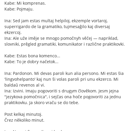
Kabe: Mi komprenas.
Kabe: Pojmaju.
Ina: Sed jam estas multaj helpiloj, ekzemple vortaroj,
superrigardo de la gramatiko, tujmesaĝilo kaj diversaj
ekzercoj.
Ina: Ale uže iměje se mnogo pomočnyh věčej — napriklad,
slovniki, prěgled gramatiki, komunikator i različne praktikovki.
Kabe: Estas bona komenco...
Kabe: To je dobry načetok...
Ina: Pardonon. Mi devas paroli kun alia persono. Mi estas ŝia
'lingvohelpanto' kaj nun ŝi volas paroli pri unu ekzerco. Mi
baldaŭ revenos al vi.
Ina: Izvini. Imaju pogovoriti s drugym člověkom. Jesm jejna
"jezykova pomočnica", i sejčas ona hoče pogovoriti za jednu
praktikovku. Ja skoro vraču se do tebe.
Post kelkaj minutoj.
Črez několiko minut.