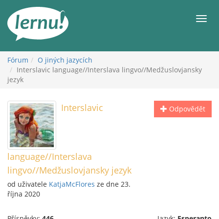
Přejít
k
Men
obsahu
Fórum
O jiných jazycích
Interslavic language//Interslava lingvo//Medžuslovjansky
jezyk
Interslavic
Odpovědět
language//Interslava
lingvo//Medžuslovjansky jezyk
od uživatele
KatjaMcFlores
ze dne 23.
října 2020
Příspěvky:
446
Jazyk:
Esperanto