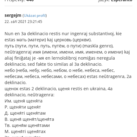
sergejm
(
Ukázat profil
)
22. září 2021 23:21:45
Nun en 3a deklinacio restis nur ingenraj substantivoj, kie
estas мать (матери) kaj церковь (церкви).
путь (пути, пути, путь, путём, о пути) (maskla genro),
neŭtragenraj имя (имени, имени, имя, именем, о имени) kaj
aliaj finiĝataj je -мя en lernololibroj nomiĝas neregula
deklinacio, sed fakte tio similas al 3a deklinacio.
небо (неба, небу, небо, небом, о небе, небеса, небес,
небесам, небеса, небесами, о небесах) estas neŭtragenra, 2a
deklinacio.
щенок estas 2 deklinacio, щеня restis en ukraina, 4a
deklinacio, neŭtragenra:
Им. щеня́ щеня́та
Р. щеня́ти щеня́т
Д. щеня́ті щеня́там
В. щеня́ щеня́т/щеня́та
Тв. щеня́м щеня́тами
М. щеня́ті щеня́тах