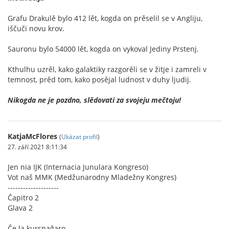
Grafu Drakulě bylo 412 lět, kogda on prěselil se v Angliju,
iščuči novu krov.
Sauronu bylo 54000 lět, kogda on vykoval Jediny Prstenj.
Kthulhu uzrěl, kako galaktiky razgorěli se v žitje i zamreli v
temnost, prěd tom, kako posějal ludnost v duhy ljudij.
Nikogda ne je pozdno, slědovati za svojeju mečtoju!
KatjaMcFlores
(
Ukázat profil
)
27. září 2021 8:11:34
Jen nia IJK (Internacia Junulara Kongreso)
Vot naš MMK (Medžunarodny Mladežny Kongres)
--------------------
Ĉapitro 2
Glava 2
Ĉe la kurspaĝaro