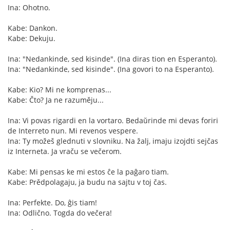
Ina: Ohotno.
Kabe: Dankon.
Kabe: Dekuju.
Ina: "Nedankinde, sed kisinde". (Ina diras tion en Esperanto).
Ina: "Nedankinde, sed kisinde". (Ina govori to na Esperanto).
Kabe: Kio? Mi ne komprenas...
Kabe: Čto? Ja ne razuměju...
Ina: Vi povas rigardi en la vortaro. Bedaŭrinde mi devas foriri
de Interreto nun. Mi revenos vespere.
Ina: Ty možeš glednuti v slovniku. Na žalj, imaju izojdti sejčas
iz Interneta. Ja vraču se večerom.
Kabe: Mi pensas ke mi estos ĉe la paĝaro tiam.
Kabe: Prědpolagaju, ja budu na sajtu v toj čas.
Ina: Perfekte. Do, ĝis tiam!
Ina: Odlično. Togda do večera!