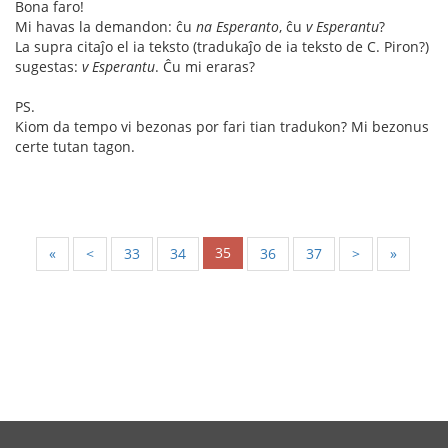
Bona faro!
Mi havas la demandon: ĉu
na Esperanto
, ĉu
v Esperantu
?
La supra citaĵo el ia teksto (tradukaĵo de ia teksto de C. Piron?)
sugestas:
v Esperantu
. Ĉu mi eraras?
PS.
Kiom da tempo vi bezonas por fari tian tradukon? Mi bezonus
certe tutan tagon.
35
«
<
33
34
36
37
>
»