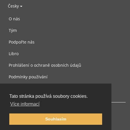
Česky
O nás
Tým
Podpořte nás
Libro
Prohlášení o ochraně osobních údajů
Podmínky používání
Kontaktujte nás
Tato stránka používá soubory cookies.
Více informací
Souhlasím
© 2002-2026 lernu.net |
Impressum