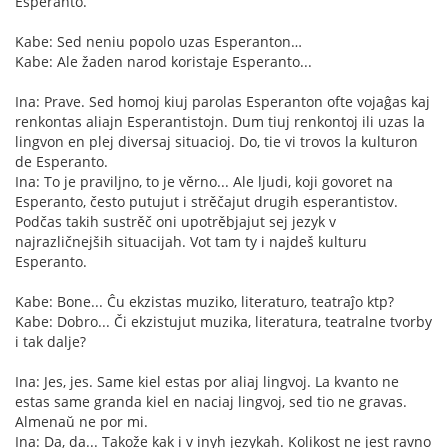
Esperanto.
Kabe: Sed neniu popolo uzas Esperanton…
Kabe: Ale žaden narod koristaje Esperanto...
Ina: Prave. Sed homoj kiuj parolas Esperanton ofte vojaĝas kaj
renkontas aliajn Esperantistojn. Dum tiuj renkontoj ili uzas la
lingvon en plej diversaj situacioj. Do, tie vi trovos la kulturon
de Esperanto.
Ina: To je praviljno, to je věrno... Ale ljudi, koji govoret na
Esperanto, često putujut i strěčajut drugih esperantistov.
Podčas takih sustrěč oni upotrěbjajut sej jezyk v
najrazličnejših situacijah. Vot tam ty i najdeš kulturu
Esperanto.
Kabe: Bone... Ĉu ekzistas muziko, literaturo, teatraĵo ktp?
Kabe: Dobro... Či ekzistujut muzika, literatura, teatralne tvorby
i tak dalje?
Ina: Jes, jes. Same kiel estas por aliaj lingvoj. La kvanto ne
estas same granda kiel en naciaj lingvoj, sed tio ne gravas.
Almenaŭ ne por mi.
Ina: Da, da... Takože kak i v inyh jezykah. Kolikost ne jest ravno