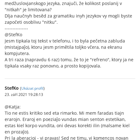
medžuslovjanskogo jezyka, znajuči, že kolikost poslanij v
"nitkah" je limitovana?
Dlja naučnyh besěd za gramatiku inyh jezykov vy mogli byste
započeti osoblivu "nitku".
---------------
@StefKo
Jesm tipkala toj tekst v telefonu, i to byla pečetna zabluda
(mistajpaĵo), ktoru jesm primětila toljko včera, na ekranu
kompjutera.
A tri raza (napravdu 6 raz) tomu, že to je "refreno", ktory ja ne
tipkala vsaky raz ponovno, a prosto kopijovala.
StefKo
(
Ukázat profil
)
23. září 2021 19:28:13
@Katja:
Tio ne estis kritiko sed eta rimarko. Mi mem faradas tiajn
erarojn. Eraroj en poeziaĵo vundas mian senton estetikan,
estas kiel korpo vundita, oni devas korekti ilin (malsame kiel
en prozaĵo).
Pri la aberacioj - vi pravas! Sed ne timu, vi komencos novan