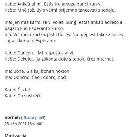
Kabe: Ankaŭ al mi. Estis tre amuze danci kun vi.
Kabe: Mně tož. Bylo velmi prijemno tancevati s toboju.
Ina: Jen mia karto, se vi volas. Sur ĝi estas ankaŭ adreso al
paĝaro kun Esperanto-kurso.
Ina: Vot moja kartka, jestli hočeš. Na njej jest takože adres
sajta s kursom Esperanto.
Kabe: Dankon... Mi retpoŝtos al vi.
Kabe: Dekuju... Ja zakontaktuju s toboju črez Internet.
Ina: Bone. Ĝis kaj bonan nokton!
Ina: Odlično. Čao i dobroj noči!
Kabe: Ĝis la!
Kabe: Do sustrěči!
nornen
(
Ukázat profil
)
25. září 2021 18:41:00
Motivacija