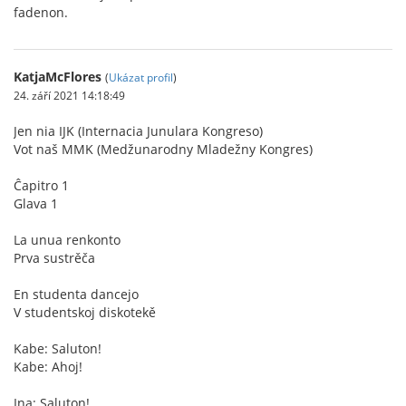
fadenon.
KatjaMcFlores
(
Ukázat profil
)
24. září 2021 14:18:49
Jen nia IJK (Internacia Junulara Kongreso)
Vot naš MMK (Medžunarodny Mladežny Kongres)
Ĉapitro 1
Glava 1
La unua renkonto
Prva sustrěča
En studenta dancejo
V studentskoj diskotekě
Kabe: Saluton!
Kabe: Ahoj!
Ina: Saluton!