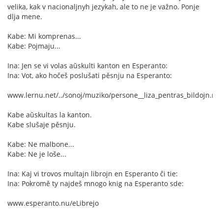
velika, kak v nacionaljnyh jezykah, ale to ne je važno. Ponje
dlja mene.
Kabe: Mi komprenas...
Kabe: Pojmaju...
Ina: Jen se vi volas aŭskulti kanton en Esperanto:
Ina: Vot, ako hočeš poslušati pěsnju na Esperanto:
www.lernu.net/../sonoj/muziko/persone__liza_pentras_bildojn.m
Kabe aŭskultas la kanton.
Kabe slušaje pěsnju.
Kabe: Ne malbone...
Kabe: Ne je loše...
Ina: Kaj vi trovos multajn librojn en Esperanto ĉi tie:
Ina: Pokromě ty najdeš mnogo knig na Esperanto sde:
www.esperanto.nu/eLibrejo