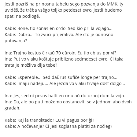
jestli pozriš na prinosnu tabelu sego pozvanja do MMK, ty
uviděš, že trěba vsěgo toljko petdeset evro, jestli budemo
spati na podlogě.
Kabe: Bone, tio sonas en ordo. Sed kio pri la vojaĝo...
Kabe: Dobro... To zvuči prijemlivo. Ale čto je odnosno
putovanja?
Ina: Trajno kostus ĉirkaŭ 70 eŭrojn, ĉu tio eblus por vi?
Ina: Put vo vlaku koštuje priblizno sedmdeset evro. Či taka
trata je možliva dlja tebe?
Kabe: Espereble... Sed daŭrus sufiĉe longe per trajno...
Kabe: Imaju naděju... Ale jezda vo vlaku trvaje dost dolgo...
Ina: Jes, sed ni povas halti en unu aŭ du urboj dum la vojo.
Ina: Da, ale po puti možemo obstanoviti se v jednom abo dvoh
gradah.
Kabe: Kaj la tranoktado? Ĉu vi pagus por ĝi?
Kabe: A nočevanje? Či jesi soglasna platiti za nočleg?