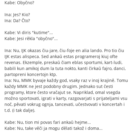
Kabe: Obyčno?
Ina: Jes? Kio?
Ina: Da? Čto?
Kabe: Vi diris "kutime"...
Kabe: Jesi rěkla "obyčno"...
Ina: Nu, IJK okazas ĉiu-jare, ĉiu-foje en alia lando. Pro tio ĉiu
IJK estas alispeca. Sed ankaŭ estas programeroj kiuj ofte
revenas. Ekzemple, preskaŭ ĉiam eblas sportumi, kart-ludi,
babili kun amikoj dum la tuta nokto, kanti ĉirkaŭ fajro, danci,
partopreni koncertojn ktp.
Ina: Nu, MMK byvaje každy god, vsaky raz v inoj krajině. Tomu
každy MMK ne jest podobny drugim. Jednako sut česti
programy, ktore često vračajut se. Napriklad, omal vsegda
možno sportovati, igrati v karty, razgovarjati s prijateljami vsu
noč, pěvati vokrug ognja, tancevati, učestvovati v koncertah i
t.d. (i tak dalje).
Kabe: Nu, tion mi povas fari ankaŭ hejme...
Kabe: Nu, take věči ja mogu dělati takož i doma...