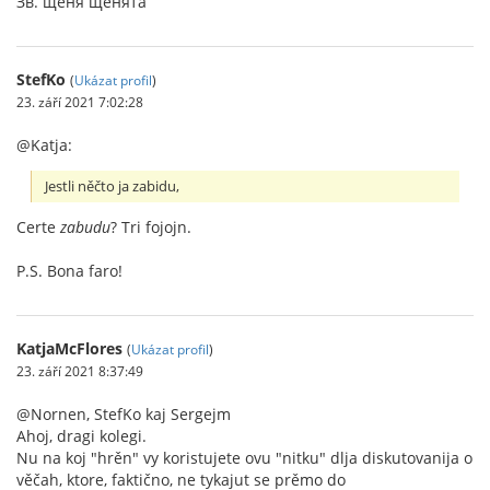
Зв. щеня́ щеня́та
StefKo
(
Ukázat profil
)
23. září 2021 7:02:28
@Katja:
Jestli něčto ja zabidu,
Certe
zabudu
? Tri fojojn.
P.S. Bona faro!
KatjaMcFlores
(
Ukázat profil
)
23. září 2021 8:37:49
@Nornen, StefKo kaj Sergejm
Ahoj, dragi kolegi.
Nu na koj "hrěn" vy koristujete ovu "nitku" dlja diskutovanija o
věčah, ktore, faktično, ne tykajut se prěmo do