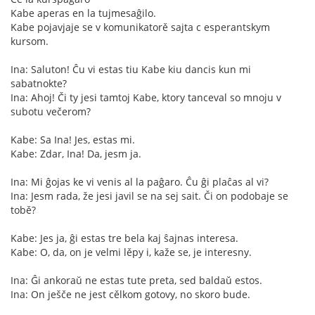
Kabe aperas en la tujmesaĝilo.
Kabe pojavjaje se v komunikatorě sajta c esperantskym
kursom.
Ina: Saluton! Ĉu vi estas tiu Kabe kiu dancis kun mi
sabatnokte?
Ina: Ahoj! Či ty jesi tamtoj Kabe, ktory tanceval so mnoju v
subotu večerom?
Kabe: Sa Ina! Jes, estas mi.
Kabe: Zdar, Ina! Da, jesm ja.
Ina: Mi ĝojas ke vi venis al la paĝaro. Ĉu ĝi plaĉas al vi?
Ina: Jesm rada, že jesi javil se na sej sait. Či on podobaje se
tobě?
Kabe: Jes ja, ĝi estas tre bela kaj ŝajnas interesa.
Kabe: O, da, on je velmi lěpy i, kaže se, je interesny.
Ina: Ĝi ankoraŭ ne estas tute preta, sed baldaŭ estos.
Ina: On ješče ne jest cělkom gotovy, no skoro bude.