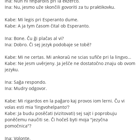
Ina: Nun ni finparolis pri la ekzerco.
Ina: Nu, jesmo uže skončili govoriti za tu praktikovku.
Kabe: Mi legis pri Esperanto dume.
Kabe: A ja tym časom čital ob Esperanto.
Ina: Bone. Ĉu ĝi plaĉas al vi?
Ina: Dobro. Či sej jezyk podobaje se tobě?
Kabe: Mi ne certas. Mi ankoraŭ ne scias sufiĉe pri la lingvo...
Kabe: Ne jesm uvěrjeny. Ja ješče ne dostatočno znaju ob ovom
jezyku.
Ina: Saĝa respondo.
Ina: Mudry odgovor.
Kabe: Mi rigardos en la paĝaro kaj provos iom lerni. Ĉu vi
volas esti mia 'lingvohelpanto'?
Kabe: Ja budu posěčati (vizitovati) sej sajt i poprobuju
poněčemu naučiti se. Či hočeš byti moja "jezyčna
pomočnica"?
Ina: Volonte.