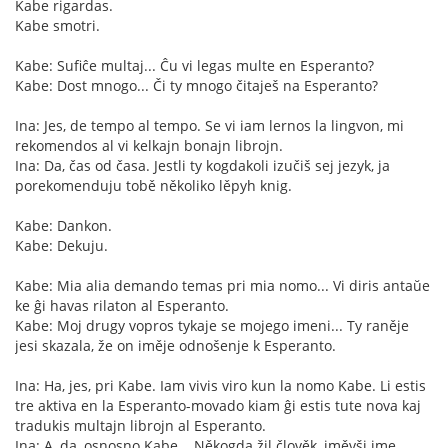
Kabe rigardas.
Kabe smotri.
Kabe: Sufiĉe multaj... Ĉu vi legas multe en Esperanto?
Kabe: Dost mnogo... Či ty mnogo čitaješ na Esperanto?
Ina: Jes, de tempo al tempo. Se vi iam lernos la lingvon, mi
rekomendos al vi kelkajn bonajn librojn.
Ina: Da, čas od časa. Jestli ty kogdakoli izučiš sej jezyk, ja
porekomenduju tobě několiko lěpyh knig.
Kabe: Dankon.
Kabe: Dekuju.
Kabe: Mia alia demando temas pri mia nomo... Vi diris antaŭe
ke ĝi havas rilaton al Esperanto.
Kabe: Moj drugy vopros tykaje se mojego imeni... Ty raněje
jesi skazala, že on iměje odnošenje k Esperanto.
Ina: Ha, jes, pri Kabe. Iam vivis viro kun la nomo Kabe. Li estis
tre aktiva en la Esperanto-movado kiam ĝi estis tute nova kaj
tradukis multajn librojn al Esperanto.
Ina: A, da, osnosno Kabe... Někogda žil člověk, iměvši ime