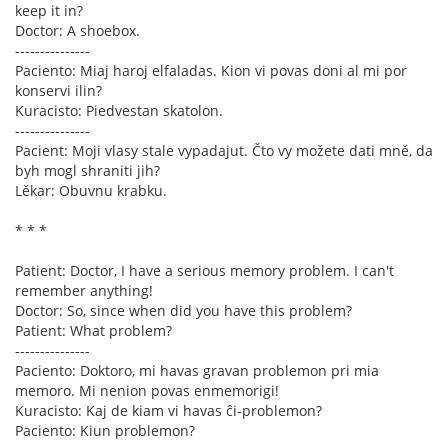
keep it in?
Doctor: A shoebox.
---------------
Paciento: Miaj haroj elfaladas. Kion vi povas doni al mi por
konservi ilin?
Kuracisto: Piedvestan skatolon.
---------------
Pacient: Moji vlasy stale vypadajut. Čto vy možete dati mně, da
byh mogl shraniti jih?
Lěkar: Obuvnu krabku.
* * *
Patient: Doctor, I have a serious memory problem. I can't
remember anything!
Doctor: So, since when did you have this problem?
Patient: What problem?
---------------
Paciento: Doktoro, mi havas gravan problemon pri mia
memoro. Mi nenion povas enmemorigi!
Kuracisto: Kaj de kiam vi havas ĉi-problemon?
Paciento: Kiun problemon?