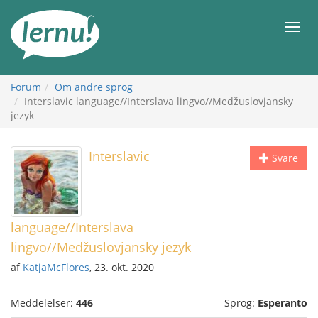
Til
indholdet
Men
Forum
Om andre sprog
Interslavic language//Interslava lingvo//Medžuslovjansky
jezyk
Interslavic
Svare
language//Interslava
lingvo//Medžuslovjansky jezyk
af
KatjaMcFlores
, 23. okt. 2020
Meddelelser:
446
Sprog:
Esperanto