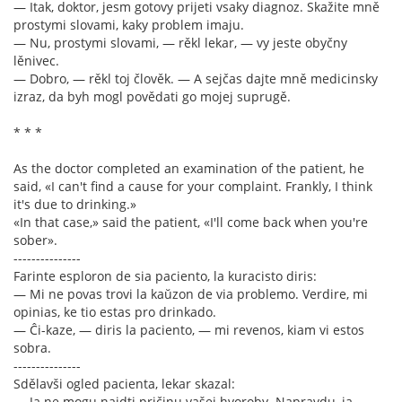
— Itak, doktor, jesm gotovy prijeti vsaky diagnoz. Skažite mně
prostymi slovami, kaky problem imaju.
— Nu, prostymi slovami, — rěkl lekar, — vy jeste obyčny
lěnivec.
— Dobro, — rěkl toj člověk. — A sejčas dajte mně medicinsky
izraz, da byh mogl povědati go mojej suprugě.
* * *
As the doctor completed an examination of the patient, he
said, «I can't find a cause for your complaint. Frankly, I think
it's due to drinking.»
«In that case,» said the patient, «I'll come back when you're
sober».
---------------
Farinte esploron de sia paciento, la kuracisto diris:
— Mi ne povas trovi la kaŭzon de via problemo. Verdire, mi
opinias, ke tio estas pro drinkado.
— Ĉi-kaze, — diris la paciento, — mi revenos, kiam vi estos
sobra.
---------------
Sdělavši ogled pacienta, lekar skazal:
— Ja ne mogu najdti pričinu vašej hvoroby. Napravdu, ja