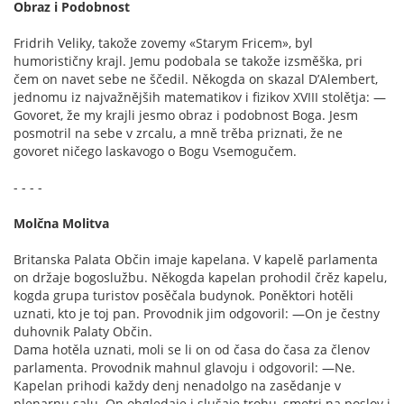
Obraz i Podobnost
Fridrih Veliky, takože zovemy «Starym Fricem», byl
humorističny krajl. Jemu podobala se takože izsměška, pri
čem on navet sebe ne ščedil. Někogda on skazal D’Alembert,
jednomu iz najvažnějših matematikov i fizikov XVIII stolětja: —
Govoret, že my krajli jesmo obraz i podobnost Boga. Jesm
posmotril na sebe v zrcalu, a mně trěba priznati, že ne
govoret ničego laskavogo o Bogu Vsemogučem.
- - - -
Molčna Molitva
Britanska Palata Občin imaje kapelana. V kapelě parlamenta
on držaje bogoslužbu. Někogda kapelan prohodil črěz kapelu,
kogda grupa turistov posěčala budynok. Poněktori hotěli
uznati, kto je toj pan. Provodnik jim odgovoril: —On je čestny
duhovnik Palaty Občin.
Dama hotěla uznati, moli se li on od časa do časa za členov
parlamenta. Provodnik mahnul glavoju i odgovoril: —Ne.
Kapelan prihodi každy denj nenadolgo na zasědanje v
plenarnu salu. On obgledaje i slušaje trohu, smotri na poslov i