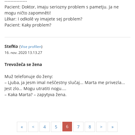
---------------
Pacient: Doktor, imaju seriozny problem s pametju. Ja ne
mogu ničto zapomněti!
Lěkar: I odkolě vy imajete sej problem?
Pacient: Kaky problem?
StefKo
(
Vise profilen
)
16. nov. 2020 13.13.27
Trevožeča se žena
Muž telefonuje do ženy:
– Ljuba, ja jesm imal neščestny slučaj... Marta me privezla...
Jest zlo... Mogu utratiti nogu....
– Kaka Marta? – zapytyva žena.
6
«
<
4
5
7
8
>
»