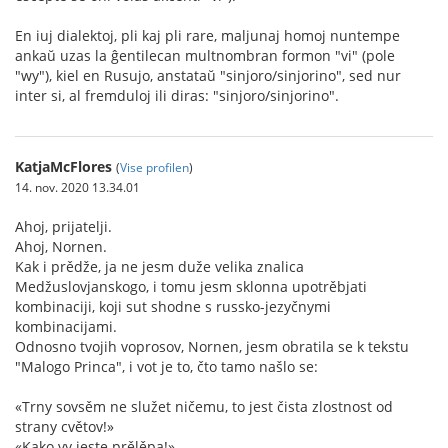
En iuj dialektoj, pli kaj pli rare, maljunaj homoj nuntempe
ankaŭ uzas la ĝentilecan multnombran formon "vi" (pole
"wy"), kiel en Rusujo, anstataŭ "sinjoro/sinjorino", sed nur
inter si, al fremduloj ili diras: "sinjoro/sinjorino".
KatjaMcFlores
(
Vise profilen
)
14. nov. 2020 13.34.01
Ahoj, prijatelji.
Ahoj, Nornen.
Kak i prědže, ja ne jesm duže velika znalica
Medžuslovjanskogo, i tomu jesm sklonna upotrěbjati
kombinaciji, koji sut shodne s russko-jezyčnymi
kombinacijami.
Odnosno tvojih voprosov, Nornen, jesm obratila se k tekstu
"Malogo Princa", i vot je to, čto tamo našlo se:
«Trny sovsěm ne služet ničemu, to jest čista zlostnost od
strany cvětov!»
«Kako vy jeste prělěpa!»