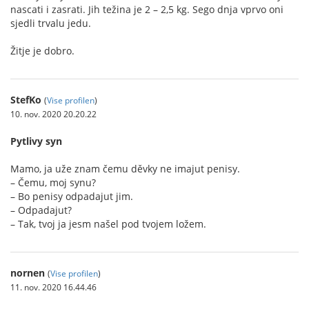
nascati i zasrati. Jih težina je 2 – 2,5 kg. Sego dnja vprvo oni
sjedli trvalu jedu.
Žitje je dobro.
StefKo
(
Vise profilen
)
10. nov. 2020 20.20.22
Pytlivy syn
Mamo, ja uže znam čemu děvky ne imajut penisy.
– Čemu, moj synu?
– Bo penisy odpadajut jim.
– Odpadajut?
– Tak, tvoj ja jesm našel pod tvojem ložem.
nornen
(
Vise profilen
)
11. nov. 2020 16.44.46