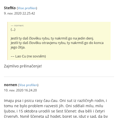
StefKo
(
Vise profilen
)
9. nov. 2020 22.25.42
nornen:
(...)
Jestli ty daš člověku rybu, ty nakrmiš go na jedin denj.
Jestli ty daš člověku otravjenu rybu, ty nakrmiš go do konca
jego žitja.
–– Lao Cu (ne sovsěm)
Zajmlivo prěinačenje!
nornen
(
Vise profilen
)
10. nov. 2020 16.24.20
Imaju psa i psicu rasy čau-čau. Oni sut iz različnyh rodin, i
tomu ne bylo problem razvesti jih. Oni sdělali milu, milu
ljubov, i 15 oktobra urodili se šest ščenet: dva běli i četyri
črvenyh. Nyně ščeneta už hodet, boret se, idut v sad, da by