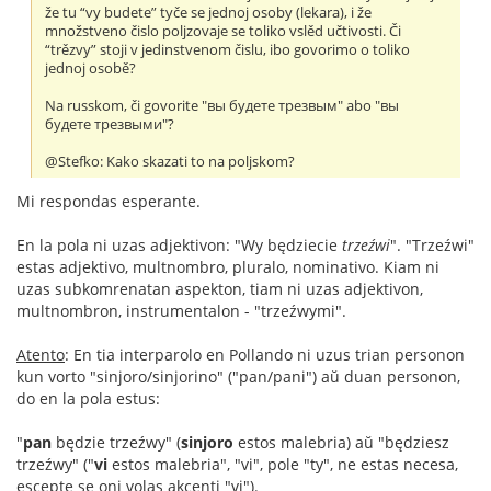
že tu “vy budete” tyče se jednoj osoby (lekara), i že
množstveno čislo poljzovaje se toliko vslěd učtivosti. Či
“trězvy” stoji v jedinstvenom čislu, ibo govorimo o toliko
jednoj osobě?
Na russkom, či govorite "вы будете трезвым" abo "вы
будете трезвыми"?
@Stefko: Kako skazati to na poljskom?
Mi respondas esperante.
En la pola ni uzas adjektivon: "Wy będziecie
trzeźwi
". "Trzeźwi"
estas adjektivo, multnombro, pluralo, nominativo. Kiam ni
uzas subkomrenatan aspekton, tiam ni uzas adjektivon,
multnombron, instrumentalon - "trzeźwymi".
Atento
: En tia interparolo en Pollando ni uzus trian personon
kun vorto "sinjoro/sinjorino" ("pan/pani") aŭ duan personon,
do en la pola estus:
"
pan
będzie trzeźwy" (
sinjoro
estos malebria) aŭ "będziesz
trzeźwy" ("
vi
estos malebria", "vi", pole "ty", ne estas necesa,
escepte se oni volas akcenti "vi").