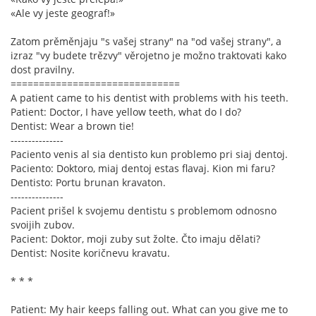
«Ale vy jeste geograf!»
Zatom prěměnjaju "s vašej strany" na "od vašej strany", a
izraz "vy budete trězvy" věrojetno je možno traktovati kako
dost pravilny.
==============================
A patient came to his dentist with problems with his teeth.
Patient: Doctor, I have yellow teeth, what do I do?
Dentist: Wear a brown tie!
---------------
Paciento venis al sia dentisto kun problemo pri siaj dentoj.
Paciento: Doktoro, miaj dentoj estas flavaj. Kion mi faru?
Dentisto: Portu brunan kravaton.
---------------
Pacient prišel k svojemu dentistu s problemom odnosno
svoijih zubov.
Pacient: Doktor, moji zuby sut žolte. Čto imaju dělati?
Dentist: Nosite koričnevu kravatu.
* * *
Patient: My hair keeps falling out. What can you give me to