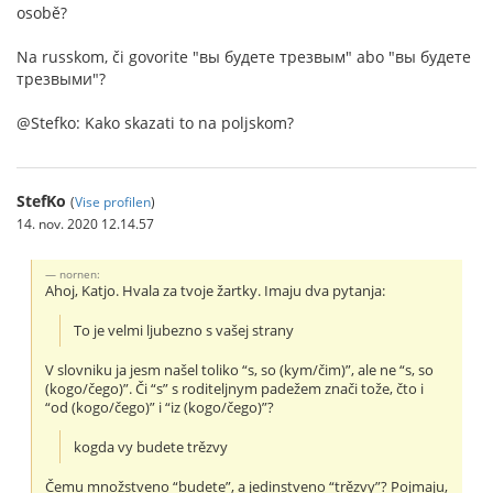
osobě?
Na russkom, či govorite "вы будете трезвым" abo "вы будете
трезвыми"?
@Stefko: Kako skazati to na poljskom?
StefKo
(
Vise profilen
)
14. nov. 2020 12.14.57
nornen:
Ahoj, Katjo. Hvala za tvoje žartky. Imaju dva pytanja:
To je velmi ljubezno s vašej strany
V slovniku ja jesm našel toliko “s, so (kym/čim)”, ale ne “s, so
(kogo/čego)”. Či “s” s roditeljnym padežem znači tože, čto i
“od (kogo/čego)” i “iz (kogo/čego)”?
kogda vy budete trězvy
Čemu množstveno “budete”, a jedinstveno “trězvy”? Pojmaju,