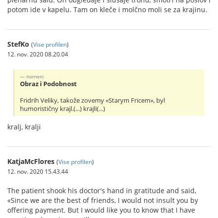
potom ide v kapelu. Tam on kleče i molčno moli se za krajinu.
StefKo
(
Vise profilen
)
12. nov. 2020 08.20.04
nornen:
Obraz i Podobnost
Fridrih Veliky, takože zovemy «Starym Fricem», byl
humorističny krajl.(...) krajli(...)
kralj, kralji
KatjaMcFlores
(
Vise profilen
)
12. nov. 2020 15.43.44
The patient shook his doctor's hand in gratitude and said,
«Since we are the best of friends, I would not insult you by
offering payment. But I would like you to know that I have