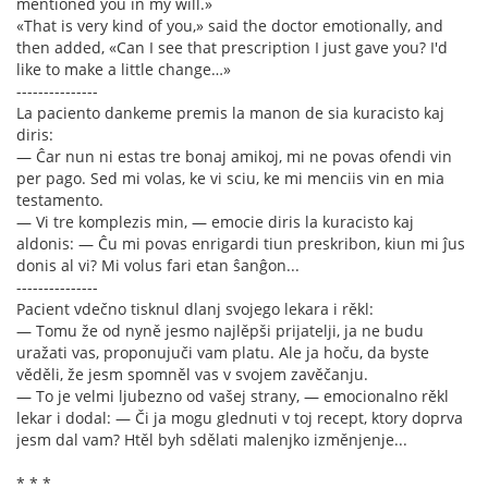
mentioned you in my will.»
«That is very kind of you,» said the doctor emotionally, and
then added, «Can I see that prescription I just gave you? I'd
like to make a little change…»
---------------
La paciento dankeme premis la manon de sia kuracisto kaj
diris:
— Ĉar nun ni estas tre bonaj amikoj, mi ne povas ofendi vin
per pago. Sed mi volas, ke vi sciu, ke mi menciis vin en mia
testamento.
— Vi tre komplezis min, — emocie diris la kuracisto kaj
aldonis: — Ĉu mi povas enrigardi tiun preskribon, kiun mi ĵus
donis al vi? Mi volus fari etan ŝanĝon...
---------------
Pacient vdečno tisknul dlanj svojego lekara i rěkl:
— Tomu že od nyně jesmo najlěpši prijatelji, ja ne budu
uražati vas, proponujuči vam platu. Ale ja hoču, da byste
věděli, že jesm spomněl vas v svojem zavěčanju.
— To je velmi ljubezno od vašej strany, — emocionalno rěkl
lekar i dodal: — Či ja mogu glednuti v toj recept, ktory doprva
jesm dal vam? Htěl byh sdělati malenjko izměnjenje...
* * *