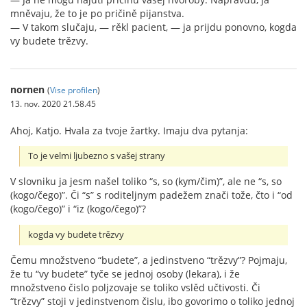
mněvaju, že to je po pričině pijanstva.
— V takom slučaju, — rěkl pacient, — ja prijdu ponovno, kogda
vy budete trězvy.
nornen
(
Vise profilen
)
13. nov. 2020 21.58.45
Ahoj, Katjo. Hvala za tvoje žartky. Imaju dva pytanja:
To je velmi ljubezno s vašej strany
V slovniku ja jesm našel toliko “s, so (kym/čim)”, ale ne “s, so
(kogo/čego)”. Či “s” s roditeljnym padežem znači tože, čto i “od
(kogo/čego)” i “iz (kogo/čego)”?
kogda vy budete trězvy
Čemu množstveno “budete”, a jedinstveno “trězvy”? Pojmaju,
že tu “vy budete” tyče se jednoj osoby (lekara), i že
množstveno čislo poljzovaje se toliko vslěd učtivosti. Či
“trězvy” stoji v jedinstvenom čislu, ibo govorimo o toliko jednoj