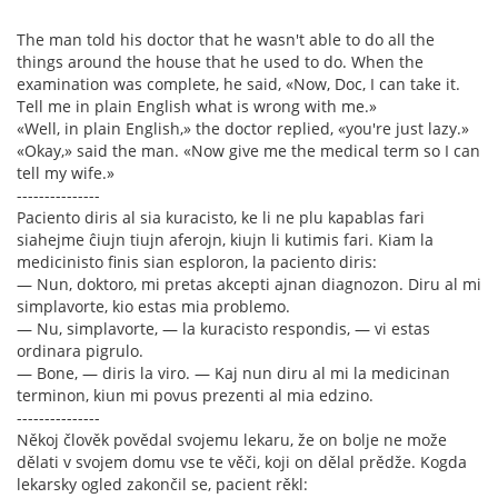
The man told his doctor that he wasn't able to do all the
things around the house that he used to do. When the
examination was complete, he said, «Now, Doc, I can take it.
Tell me in plain English what is wrong with me.»
«Well, in plain English,» the doctor replied, «you're just lazy.»
«Okay,» said the man. «Now give me the medical term so I can
tell my wife.»
---------------
Paciento diris al sia kuracisto, ke li ne plu kapablas fari
siahejme ĉiujn tiujn aferojn, kiujn li kutimis fari. Kiam la
medicinisto finis sian esploron, la paciento diris:
— Nun, doktoro, mi pretas akcepti ajnan diagnozon. Diru al mi
simplavorte, kio estas mia problemo.
— Nu, simplavorte, — la kuracisto respondis, — vi estas
ordinara pigrulo.
— Bone, — diris la viro. — Kaj nun diru al mi la medicinan
terminon, kiun mi povus prezenti al mia edzino.
---------------
Někoj člověk povědal svojemu lekaru, že on bolje ne može
dělati v svojem domu vse te věči, koji on dělal prědže. Kogda
lekarsky ogled zakončil se, pacient rěkl: