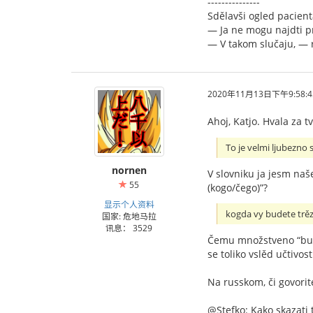
---------------
Sdělavši ogled pacienta
— Ja ne mogu najdti pr
— V takom slučaju, — r
2020年11月13日下午9:58:4
Ahoj, Katjo. Hvala za t
To je velmi ljubezno 
nornen
V slovniku ja jesm našel
55
(kogo/čego)”?
显示个人资料
kogda vy budete trě
国家: 危地马拉
讯息： 3529
Čemu množstveno “budet
se toliko vslěd učtivos
Na russkom, či govor
@Stefko: Kako skazati 