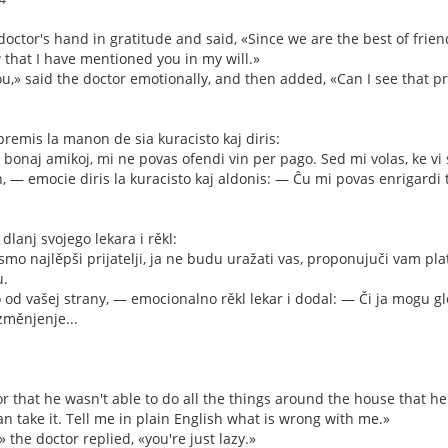
doctor's hand in gratitude and said, «Since we are the best of frien
 that I have mentioned you in my will.»
ou,» said the doctor emotionally, and then added, «Can I see that pres
emis la manon de sia kuracisto kaj diris:
 bonaj amikoj, mi ne povas ofendi vin per pago. Sed mi volas, ke vi
, — emocie diris la kuracisto kaj aldonis: — Ĉu mi povas enrigardi t
dlanj svojego lekara i rěkl:
o najlěpši prijatelji, ja ne budu uražati vas, proponujuči vam plat
u.
 od vašej strany, — emocionalno rěkl lekar i dodal: — Či ja mogu gl
změnjenje...
r that he wasn't able to do all the things around the house that 
an take it. Tell me in plain English what is wrong with me.»
» the doctor replied, «you're just lazy.»