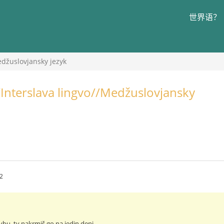
世界语？
edžuslovjansky jezyk
/Interslava lingvo//Medžuslovjansky
2
rybu, ty nakrmiš go na jedin denj.