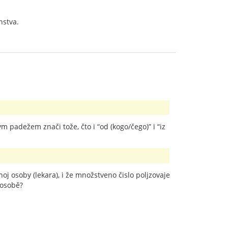
nstva.
jnym padežem znači tože, čto i “od (kogo/čego)” i “iz
oj osoby (lekara), i že množstveno čislo poljzovaje
j osobě?