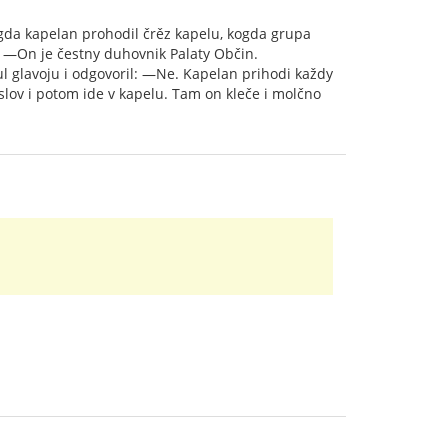
gda kapelan prohodil črěz kapelu, kogda grupa
l: —On je čestny duhovnik Palaty Občin.
l glavoju i odgovoril: —Ne. Kapelan prihodi každy
slov i potom ide v kapelu. Tam on kleče i molčno