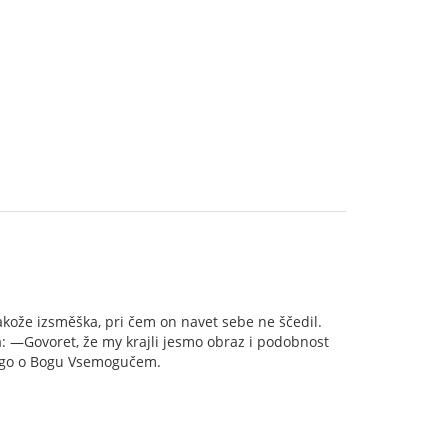
akože izsměška, pri čem on navet sebe ne ščedil.
a: —Govoret, že my krajli jesmo obraz i podobnost
avogo o Bogu Vsemogučem.