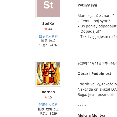
Pytlivy syn
Mamo, ja uže znam če
– Čemu, moj synu?
StefKo
– Bo penisy odpadajut 
44
– Odpadajut?
显示个人资料
– Tak, tvoj ja jesm na
国家: 波兰
讯息： 2426
2020年11月11日下午4:44:4
Obraz i Podobnost
Fridrih Veliky, takože
Někogda on skazal D’Al
nornen
Boga. Jesm posmotril 
55
显示个人资料
- - - -
国家: 危地马拉
讯息： 3529
Molčna Molitva