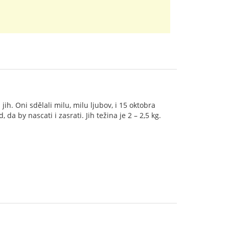
jih. Oni sdělali milu, milu ljubov, i 15 oktobra
 da by nascati i zasrati. Jih težina je 2 – 2,5 kg.