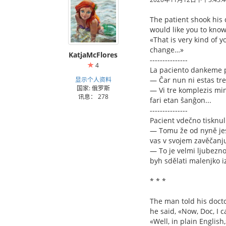
The patient shook his 
would like you to know
«That is very kind of y
change…»
KatjaMcFlores
---------------
4
La paciento dankeme pr
显示个人资料
— Ĉar nun ni estas tre
国家: 俄罗斯
— Vi tre komplezis min
讯息： 278
fari etan ŝanĝon...
---------------
Pacient vdečno tisknul 
— Tomu že od nyně jesm
vas v svojem zavěčanj
— To je velmi ljubezno
byh sdělati malenjko i
* * *
The man told his docto
he said, «Now, Doc, I c
«Well, in plain English,