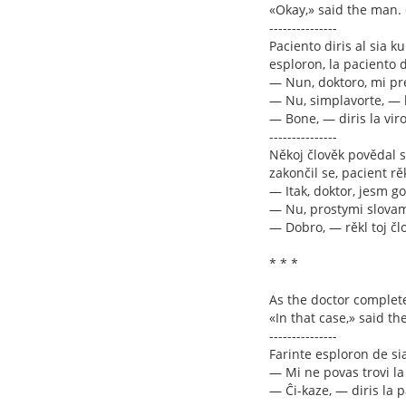
«Okay,» said the man. 
---------------
Paciento diris al sia ku
esploron, la paciento d
— Nun, doktoro, mi pre
— Nu, simplavorte, — l
— Bone, — diris la vir
---------------
Někoj člověk povědal s
zakončil se, pacient rěk
— Itak, doktor, jesm g
— Nu, prostymi slovami
— Dobro, — rěkl toj čl
* * *
As the doctor completed
«In that case,» said th
---------------
Farinte esploron de sia
— Mi ne povas trovi la
— Ĉi-kaze, — diris la 