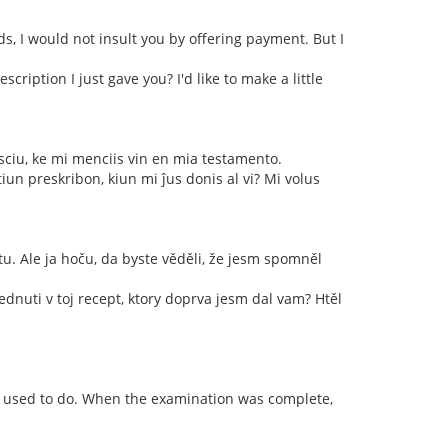
ds, I would not insult you by offering payment. But I
cription I just gave you? I'd like to make a little
 sciu, ke mi menciis vin en mia testamento.
iun preskribon, kiun mi ĵus donis al vi? Mi volus
u. Ale ja hoču, da byste věděli, že jesm spomněl
ednuti v toj recept, ktory doprva jesm dal vam? Htěl
he used to do. When the examination was complete,