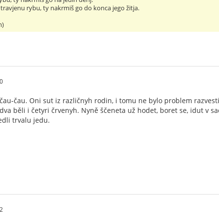
 otravjenu rybu, ty nakrmiš go do konca jego žitja.
m)
0
čau-čau. Oni sut iz različnyh rodin, i tomu ne bylo problem razvesti 
dva běli i četyri črvenyh. Nyně ščeneta už hodet, boret se, idut v sad,
dli trvalu jedu.
2