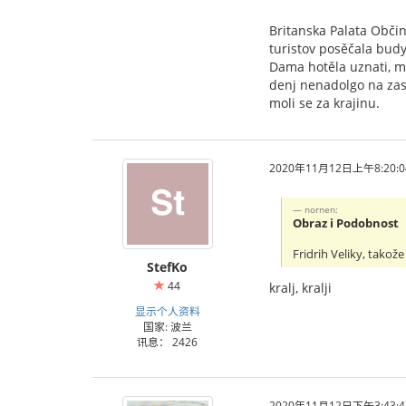
Britanska Palata Obči
turistov posěčala budy
Dama hotěla uznati, mo
denj nenadolgo na zasě
moli se za krajinu.
2020年11月12日上午8:20:0
nornen:
Obraz i Podobnost
Fridrih Veliky, takože
StefKo
44
kralj, kralji
显示个人资料
国家: 波兰
讯息： 2426
2020年11月12日下午3:43:4