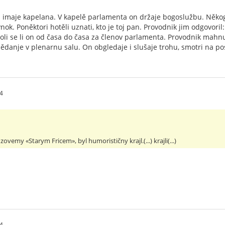
n imaje kapelana. V kapelě parlamenta on držaje bogoslužbu. Něko
nok. Poněktori hotěli uznati, kto je toj pan. Provodnik jim odgovori
li se li on od časa do časa za členov parlamenta. Provodnik mahnu
danje v plenarnu salu. On obgledaje i slušaje trohu, smotri na po
4
 zovemy «Starym Fricem», byl humorističny krajl.(...) krajli(...)
4