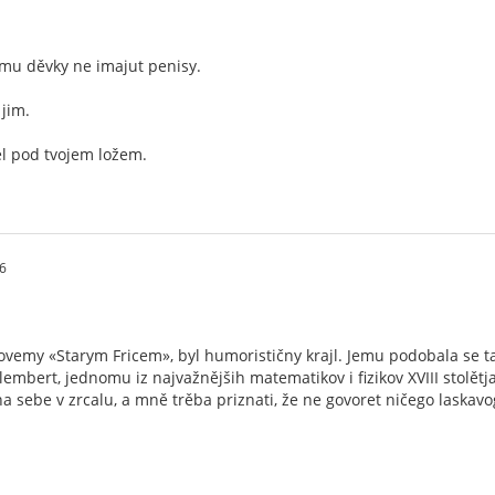
mu děvky ne imajut penisy.
jim.
šel pod tvojem ložem.
6
 zovemy «Starym Fricem», byl humorističny krajl. Jemu podobala se t
embert, jednomu iz najvažnějših matematikov i fizikov XVIII stolětj
na sebe v zrcalu, a mně trěba priznati, že ne govoret ničego lask