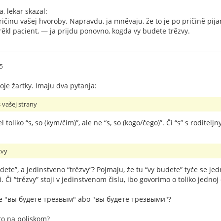
, lekar skazal:
ičinu vašej hvoroby. Napravdu, ja mněvaju, že to je po pričině pija
ěkl pacient, — ja prijdu ponovno, kogda vy budete trězvy.
5
voje žartky. Imaju dva pytanja:
s vašej strany
 toliko “s, so (kym/čim)”, ale ne “s, so (kogo/čego)”. Či “s” s roditel
zvy
e”, a jedinstveno “trězvy”? Pojmaju, že tu “vy budete” tyče se jedn
ti. Či “trězvy” stoji v jedinstvenom čislu, ibo govorimo o toliko jedno
ite "вы будете трезвым" abo "вы будете трезвыми"?
to na poljskom?