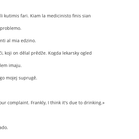
li kutimis fari. Kiam la medicinisto finis sian
a problemo.
nti al mia edzino.
, koji on dělal prědže. Kogda lekarsky ogled
blem imaju.
 go mojej suprugě.
ur complaint. Frankly, I think it's due to drinking.»
ado.