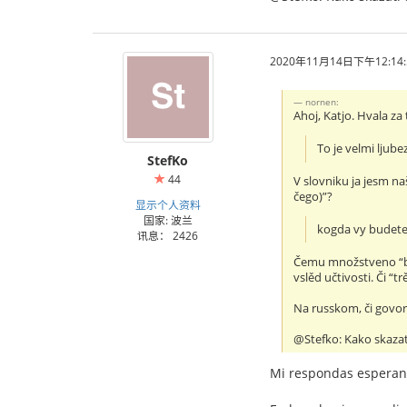
2020年11月14日下午12:14:
nornen:
Ahoj, Katjo. Hvala za
To je velmi ljube
StefKo
44
V slovniku ja jesm naš
čego)”?
显示个人资料
国家: 波兰
kogda vy budete
讯息： 2426
Čemu množstveno “bude
vslěd učtivosti. Či “
Na russkom, či govo
@Stefko: Kako skazat
Mi respondas esperan