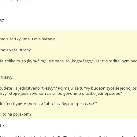
57
 tvoje žartky. Imaju dva pytanja:
zno s vašej strany
el toliko “s, so (kym/čim)”, ale ne “s, so (kogo/čego)”. Či “s” s roditeljnym pa
 trězvy
te”, a jedinstveno “trězvy”? Pojmaju, že tu “vy budete” tyče se jednoj osob
trězvy” stoji v jedinstvenom čislu, ibo govorimo o toliko jednoj osobě?
rite "вы будете трезвым" abo "вы будете трезвыми"?
i to na poljskom?
te.