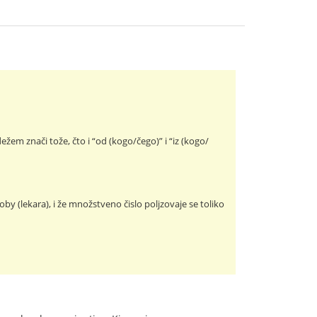
dežem znači tože, čto i “od (kogo/čego)” i “iz (kogo/
y (lekara), i že množstveno čislo poljzovaje se toliko