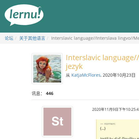
去
目
錄
頁
论坛
关于其他语言
Interslavic language//Interslava lingvo//M
Interslavic language/
jezyk
从
KatjaMcFlores
, 2020年10月23日
讯息：
446
2020年11月9日下午10:25:4
nornen:
(...)
Jestli ty daš člověku 