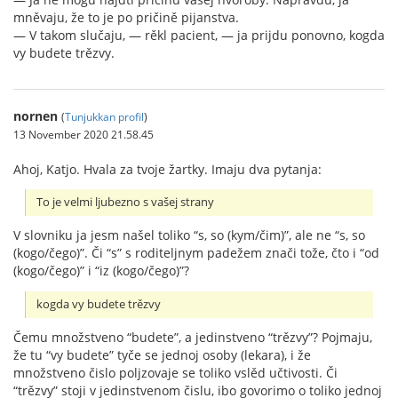
mněvaju, že to je po pričině pijanstva.
— V takom slučaju, — rěkl pacient, — ja prijdu ponovno, kogda
vy budete trězvy.
nornen
(
Tunjukkan profil
)
13 November 2020 21.58.45
Ahoj, Katjo. Hvala za tvoje žartky. Imaju dva pytanja:
To je velmi ljubezno s vašej strany
V slovniku ja jesm našel toliko “s, so (kym/čim)”, ale ne “s, so
(kogo/čego)”. Či “s” s roditeljnym padežem znači tože, čto i “od
(kogo/čego)” i “iz (kogo/čego)”?
kogda vy budete trězvy
Čemu množstveno “budete”, a jedinstveno “trězvy”? Pojmaju,
že tu “vy budete” tyče se jednoj osoby (lekara), i že
množstveno čislo poljzovaje se toliko vslěd učtivosti. Či
“trězvy” stoji v jedinstvenom čislu, ibo govorimo o toliko jednoj