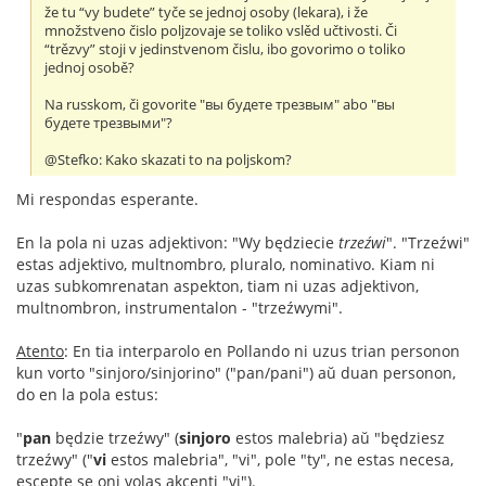
že tu “vy budete” tyče se jednoj osoby (lekara), i že
množstveno čislo poljzovaje se toliko vslěd učtivosti. Či
“trězvy” stoji v jedinstvenom čislu, ibo govorimo o toliko
jednoj osobě?
Na russkom, či govorite "вы будете трезвым" abo "вы
будете трезвыми"?
@Stefko: Kako skazati to na poljskom?
Mi respondas esperante.
En la pola ni uzas adjektivon: "Wy będziecie
trzeźwi
". "Trzeźwi"
estas adjektivo, multnombro, pluralo, nominativo. Kiam ni
uzas subkomrenatan aspekton, tiam ni uzas adjektivon,
multnombron, instrumentalon - "trzeźwymi".
Atento
: En tia interparolo en Pollando ni uzus trian personon
kun vorto "sinjoro/sinjorino" ("pan/pani") aŭ duan personon,
do en la pola estus:
"
pan
będzie trzeźwy" (
sinjoro
estos malebria) aŭ "będziesz
trzeźwy" ("
vi
estos malebria", "vi", pole "ty", ne estas necesa,
escepte se oni volas akcenti "vi").