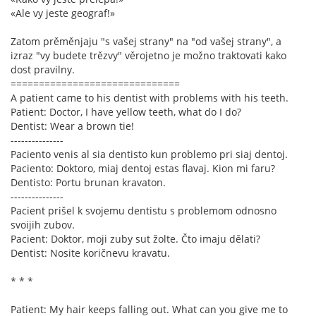
«Ale vy jeste geograf!»
Zatom prěměnjaju "s vašej strany" na "od vašej strany", a
izraz "vy budete trězvy" věrojetno je možno traktovati kako
dost pravilny.
==============================
A patient came to his dentist with problems with his teeth.
Patient: Doctor, I have yellow teeth, what do I do?
Dentist: Wear a brown tie!
---------------
Paciento venis al sia dentisto kun problemo pri siaj dentoj.
Paciento: Doktoro, miaj dentoj estas flavaj. Kion mi faru?
Dentisto: Portu brunan kravaton.
---------------
Pacient prišel k svojemu dentistu s problemom odnosno
svoijih zubov.
Pacient: Doktor, moji zuby sut žolte. Čto imaju dělati?
Dentist: Nosite koričnevu kravatu.
* * *
Patient: My hair keeps falling out. What can you give me to