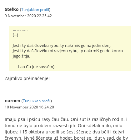
StefKo
(
Tunjukkan profil
)
9 November 2020 22.25.42
nornen:
(...)
Jestli ty daš člověku rybu, ty nakrmiš go na jedin denj.
Jestli ty daš člověku otravjenu rybu, ty nakrmiš go do konca
jego žitja.
–– Lao Cu (ne sovsěm)
Zajmlivo prěinačenje!
nornen
(
Tunjukkan profil
)
10 November 2020 16.24.20
Imaju psa i psicu rasy čau-čau. Oni sut iz različnyh rodin, i
tomu ne bylo problem razvesti jih. Oni sdělali milu, milu
ljubov, i 15 oktobra urodili se šest ščenet: dva běli i četyri
črvenyh. Nyně ščeneta už hodet, boret se, idut v sad, da by