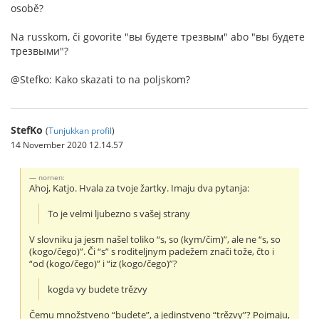
osobě?
Na russkom, či govorite "вы будете трезвым" abo "вы будете
трезвыми"?
@Stefko: Kako skazati to na poljskom?
StefKo
(
Tunjukkan profil
)
14 November 2020 12.14.57
nornen:
Ahoj, Katjo. Hvala za tvoje žartky. Imaju dva pytanja:
To je velmi ljubezno s vašej strany
V slovniku ja jesm našel toliko “s, so (kym/čim)”, ale ne “s, so
(kogo/čego)”. Či “s” s roditeljnym padežem znači tože, čto i
“od (kogo/čego)” i “iz (kogo/čego)”?
kogda vy budete trězvy
Čemu množstveno “budete”, a jedinstveno “trězvy”? Pojmaju,