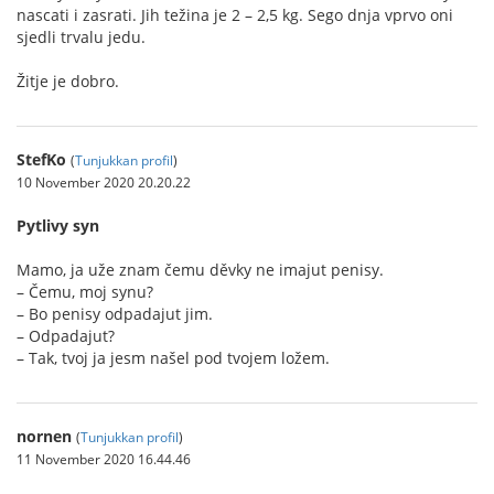
nascati i zasrati. Jih težina je 2 – 2,5 kg. Sego dnja vprvo oni
sjedli trvalu jedu.
Žitje je dobro.
StefKo
(
Tunjukkan profil
)
10 November 2020 20.20.22
Pytlivy syn
Mamo, ja uže znam čemu děvky ne imajut penisy.
– Čemu, moj synu?
– Bo penisy odpadajut jim.
– Odpadajut?
– Tak, tvoj ja jesm našel pod tvojem ložem.
nornen
(
Tunjukkan profil
)
11 November 2020 16.44.46