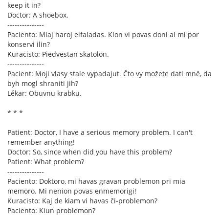
keep it in?
Doctor: A shoebox.
---------------
Paciento: Miaj haroj elfaladas. Kion vi povas doni al mi por
konservi ilin?
Kuracisto: Piedvestan skatolon.
---------------
Pacient: Moji vlasy stale vypadajut. Čto vy možete dati mně, da
byh mogl shraniti jih?
Lěkar: Obuvnu krabku.
* * *
Patient: Doctor, I have a serious memory problem. I can't
remember anything!
Doctor: So, since when did you have this problem?
Patient: What problem?
---------------
Paciento: Doktoro, mi havas gravan problemon pri mia
memoro. Mi nenion povas enmemorigi!
Kuracisto: Kaj de kiam vi havas ĉi-problemon?
Paciento: Kiun problemon?