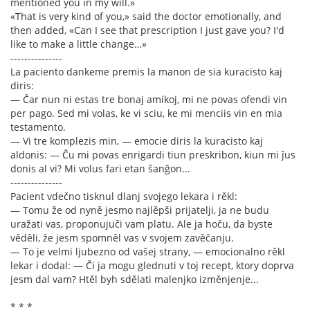
mentioned you in my will.»
«That is very kind of you,» said the doctor emotionally, and
then added, «Can I see that prescription I just gave you? I'd
like to make a little change…»
---------------
La paciento dankeme premis la manon de sia kuracisto kaj
diris:
— Ĉar nun ni estas tre bonaj amikoj, mi ne povas ofendi vin
per pago. Sed mi volas, ke vi sciu, ke mi menciis vin en mia
testamento.
— Vi tre komplezis min, — emocie diris la kuracisto kaj
aldonis: — Ĉu mi povas enrigardi tiun preskribon, kiun mi ĵus
donis al vi? Mi volus fari etan ŝanĝon...
---------------
Pacient vdečno tisknul dlanj svojego lekara i rěkl:
— Tomu že od nyně jesmo najlěpši prijatelji, ja ne budu
uražati vas, proponujuči vam platu. Ale ja hoču, da byste
věděli, že jesm spomněl vas v svojem zavěčanju.
— To je velmi ljubezno od vašej strany, — emocionalno rěkl
lekar i dodal: — Či ja mogu glednuti v toj recept, ktory doprva
jesm dal vam? Htěl byh sdělati malenjko izměnjenje...
* * *