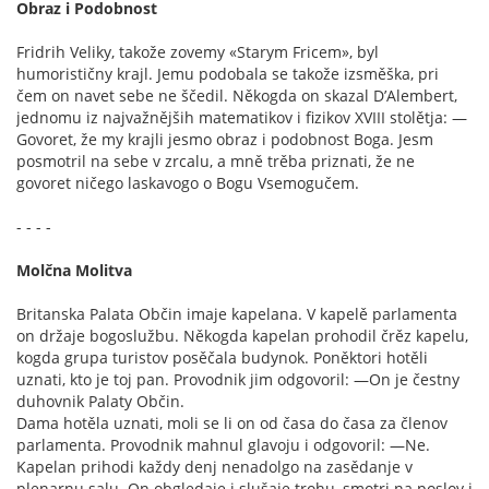
Obraz i Podobnost
Fridrih Veliky, takože zovemy «Starym Fricem», byl
humorističny krajl. Jemu podobala se takože izsměška, pri
čem on navet sebe ne ščedil. Někogda on skazal D’Alembert,
jednomu iz najvažnějših matematikov i fizikov XVIII stolětja: —
Govoret, že my krajli jesmo obraz i podobnost Boga. Jesm
posmotril na sebe v zrcalu, a mně trěba priznati, že ne
govoret ničego laskavogo o Bogu Vsemogučem.
- - - -
Molčna Molitva
Britanska Palata Občin imaje kapelana. V kapelě parlamenta
on držaje bogoslužbu. Někogda kapelan prohodil črěz kapelu,
kogda grupa turistov posěčala budynok. Poněktori hotěli
uznati, kto je toj pan. Provodnik jim odgovoril: —On je čestny
duhovnik Palaty Občin.
Dama hotěla uznati, moli se li on od časa do časa za členov
parlamenta. Provodnik mahnul glavoju i odgovoril: —Ne.
Kapelan prihodi každy denj nenadolgo na zasědanje v
plenarnu salu. On obgledaje i slušaje trohu, smotri na poslov i