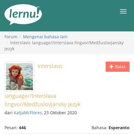
Ke
daftar
Men
isi
Forum
Mengenai bahasa lain
Interslavic language//Interslava lingvo//Medžuslovjansky
jezyk
Interslavic
Balas
language//Interslava
lingvo//Medžuslovjansky jezyk
dari
KatjaMcFlores
, 23 Oktober 2020
Pesan:
446
Bahasa:
Esperanto