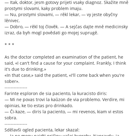
— Itak, doktor, jesm gotovy prijeti vsaky diagnoz. Skažite mně
prostymi slovami, kaky problem imaju.
— Nu, prostymi slovami, — rěkl lekar, — vy jeste obyčny
lěnivec.
— Dobro, — rěkl toj člověk. — A sejčas dajte mně medicinsky
izraz, da byh mogl povědati go mojej suprugě.
* * *
As the doctor completed an examination of the patient, he
said, «I can't find a cause for your complaint. Frankly, I think
it's due to drinking.»
«In that case,» said the patient, «I'll come back when you're
sober».
---------------
Farinte esploron de sia paciento, la kuracisto diris:
— Mi ne povas trovi la kaŭzon de via problemo. Verdire, mi
opinias, ke tio estas pro drinkado.
— Ĉi-kaze, — diris la paciento, — mi revenos, kiam vi estos
sobra.
---------------
Sdělavši ogled pacienta, lekar skazal:
— Ja ne mogu najdti pričinu vašej hvoroby. Napravdu, ja