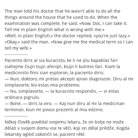
The man told his doctor that he wasn't able to do all the
things around the house that he used to do. When the
examination was complete, he said, «Now, Doc, I can take it.
Tell me in plain English what is wrong with me.»
«Well, in plain English,» the doctor replied, «you're just lazy.»
«Okay,» said the man. «Now give me the medical term so I can
tell my wife.»
---------------
Paciento diris al sia kuracisto, ke li ne plu kapablas fari
siahejme ĉiujn tiujn aferojn, kiujn li kutimis fari. Kiam la
medicinisto finis sian esploron, la paciento diris:
— Nun, doktoro, mi pretas akcepti ajnan diagnozon. Diru al mi
simplavorte, kio estas mia problemo.
— Nu, simplavorte, — la kuracisto respondis, — vi estas
ordinara pigrulo.
— Bone, — diris la viro. — Kaj nun diru al mi la medicinan
terminon, kiun mi povus prezenti al mia edzino.
---------------
Někoj člověk povědal svojemu lekaru, že on bolje ne može
dělati v svojem domu vse te věči, koji on dělal prědže. Kogda
lekarsky ogled zakončil se, pacient rěkl: