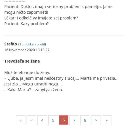
---------------
Pacient: Doktor, imaju seriozny problem s pametju. Ja ne
mogu ničto zapomněti!
Lěkar: I odkolě vy imajete sej problem?
Pacient: Kaky problem?
StefKo
(
Tunjukkan profil
)
16 November 2020 13.13.27
Trevožeča se žena
Muž telefonuje do ženy:
– Ljuba, ja jesm imal neščestny slučaj... Marta me privezla...
Jest zlo... Mogu utratiti nogu....
– Kaka Marta? – zapytyva žena.
6
«
<
4
5
7
8
>
»