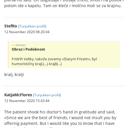
potom ide v kapelu. Tam on kleče i molčno moli se za krajinu.
StefKo
(
Tunjukkan profil
)
12 November 2020 08.20.04
nornen:
Obraz i Podobnost
Fridrih Veliky, takože zovemy «Starym Fricem», byl
humorističny krajl.(...) krajli(...)
kralj, kralji
KatjaMcFlores
(
Tunjukkan profil
)
12 November 2020 15.43.44
The patient shook his doctor's hand in gratitude and said,
«Since we are the best of friends, I would not insult you by
offering payment. But I would like you to know that I have