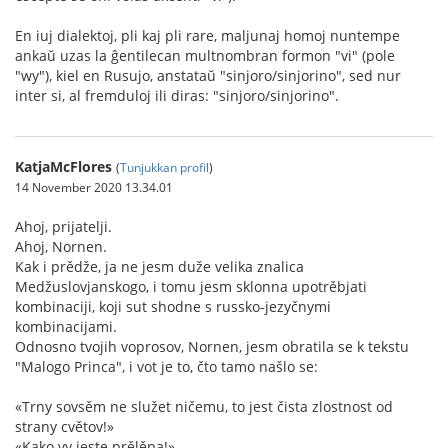
En iuj dialektoj, pli kaj pli rare, maljunaj homoj nuntempe
ankaŭ uzas la ĝentilecan multnombran formon "vi" (pole
"wy"), kiel en Rusujo, anstataŭ "sinjoro/sinjorino", sed nur
inter si, al fremduloj ili diras: "sinjoro/sinjorino".
KatjaMcFlores
(
Tunjukkan profil
)
14 November 2020 13.34.01
Ahoj, prijatelji.
Ahoj, Nornen.
Kak i prědže, ja ne jesm duže velika znalica
Medžuslovjanskogo, i tomu jesm sklonna upotrěbjati
kombinaciji, koji sut shodne s russko-jezyčnymi
kombinacijami.
Odnosno tvojih voprosov, Nornen, jesm obratila se k tekstu
"Malogo Princa", i vot je to, čto tamo našlo se:
«Trny sovsěm ne služet ničemu, to jest čista zlostnost od
strany cvětov!»
«Kako vy jeste prělěpa!»