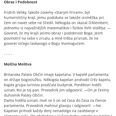
Obraz i Podobnost
Fridrih Veliky, takože zovemy «Starym Fricem», byl
humorističny krajl. Jemu podobala se takože izsměška, pri
čem on navet sebe ne ščedil. Někogda on skazal D’Alembert,
jednomu iz najvažnějših matematikov i fizikov XVIII stolětja: —
Govoret, že my krajli jesmo obraz i podobnost Boga. Jesm
posmotril na sebe v zrcalu, a mně trěba priznati, že ne
govoret ničego laskavogo o Bogu Vsemogučem.
- - - -
Molčna Molitva
Britanska Palata Občin imaje kapelana. V kapelě parlamenta
on držaje bogoslužbu. Někogda kapelan prohodil črěz kapelu,
kogda grupa turistov posěčala budynok. Poněktori hotěli
uznati, kto je toj pan. Provodnik jim odgovoril: —On je čestny
duhovnik Palaty Občin.
Dama hotěla uznati, moli se li on od časa do časa za členov
parlamenta. Provodnik mahnul glavoju i odgovoril: —Ne.
Kapelan prihodi každy denj nenadolgo na zasědanje v
plenarnu salu. On obgledaje i slušaje trohu, smotri na poslov i