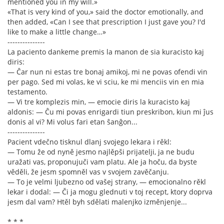
mentioned you in my will.»
«That is very kind of you,» said the doctor emotionally, and
then added, «Can I see that prescription I just gave you? I'd
like to make a little change…»
---------------
La paciento dankeme premis la manon de sia kuracisto kaj
diris:
— Ĉar nun ni estas tre bonaj amikoj, mi ne povas ofendi vin
per pago. Sed mi volas, ke vi sciu, ke mi menciis vin en mia
testamento.
— Vi tre komplezis min, — emocie diris la kuracisto kaj
aldonis: — Ĉu mi povas enrigardi tiun preskribon, kiun mi ĵus
donis al vi? Mi volus fari etan ŝanĝon...
---------------
Pacient vdečno tisknul dlanj svojego lekara i rěkl:
— Tomu že od nyně jesmo najlěpši prijatelji, ja ne budu
uražati vas, proponujuči vam platu. Ale ja hoču, da byste
věděli, že jesm spomněl vas v svojem zavěčanju.
— To je velmi ljubezno od vašej strany, — emocionalno rěkl
lekar i dodal: — Či ja mogu glednuti v toj recept, ktory doprva
jesm dal vam? Htěl byh sdělati malenjko izměnjenje...
* * *