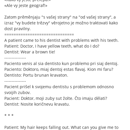
«Ale vy jeste geograf!»
Zatom prěměnjaju "s vašej strany" na "od vašej strany", a
izraz "vy budete trězvy" věrojetno je možno traktovati kako
dost pravilny.
==============================
A patient came to his dentist with problems with his teeth.
Patient: Doctor, I have yellow teeth, what do I do?
Dentist: Wear a brown tie!
---------------
Paciento venis al sia dentisto kun problemo pri siaj dentoj.
Paciento: Doktoro, miaj dentoj estas flavaj. Kion mi faru?
Dentisto: Portu brunan kravaton.
---------------
Pacient prišel k svojemu dentistu s problemom odnosno
svoijih zubov.
Pacient: Doktor, moji zuby sut žolte. Čto imaju dělati?
Dentist: Nosite koričnevu kravatu.
* * *
Patient: My hair keeps falling out. What can you give me to