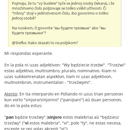
Pojmaju, že tu “vy budete” tyče se jednoj osoby (lekara), i že
množstveno čislo poljzovaje se toliko vslěd učtivosti. Či
“trězvy” stoji v jedinstvenom čislu, ibo govorimo o toliko
jednoj osobě?
Na russkom, či govorite "вы будете трезвым" abo "вы
будете трезвыми"?
@Stefko: Kako skazati to na poljskom?
Mi respondas esperante.
En la pola ni uzas adjektivon: "Wy będziecie
trzeźwi
". "Trzeźwi"
estas adjektivo, multnombro, pluralo, nominativo. Kiam ni
uzas subkomrenatan aspekton, tiam ni uzas adjektivon,
multnombron, instrumentalon - "trzeźwymi".
Atento
: En tia interparolo en Pollando ni uzus trian personon
kun vorto "sinjoro/sinjorino" ("pan/pani") aŭ duan personon,
do en la pola estus:
"
pan
będzie trzeźwy" (
sinjoro
estos malebria) aŭ "będziesz
trzeźwy" ("
vi
estos malebria", "vi", pole "ty", ne estas necesa,
escepte se oni volas akcenti "vi").