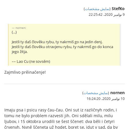
StefKo
(
نمایش مشخصات
)
9 نوامبر 2020،‏ 22:25:42
nornen:
(...)
Jestli ty daš člověku rybu, ty nakrmiš go na jedin denj.
Jestli ty daš člověku otravjenu rybu, ty nakrmiš go do konca
jego žitja.
–– Lao Cu (ne sovsěm)
Zajmlivo prěinačenje!
nornen
(
نمایش مشخصات
)
10 نوامبر 2020،‏ 16:24:20
Imaju psa i psicu rasy čau-čau. Oni sut iz različnyh rodin, i
tomu ne bylo problem razvesti jih. Oni sdělali milu, milu
ljubov, i 15 oktobra urodili se šest ščenet: dva běli i četyri
črvenyh. Nyně ščeneta už hodet, boret se, idut v sad, da by