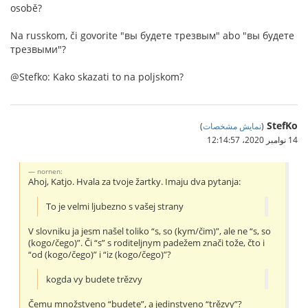
osobě?
Na russkom, či govorite "вы будете трезвым" abo "вы будете
трезвыми"?
@Stefko: Kako skazati to na poljskom?
StefKo
(
نمایش مشخصات
)
14 نوامبر 2020،‏ 12:14:57
nornen:
Ahoj, Katjo. Hvala za tvoje žartky. Imaju dva pytanja:
To je velmi ljubezno s vašej strany
V slovniku ja jesm našel toliko “s, so (kym/čim)”, ale ne “s, so
(kogo/čego)”. Či “s” s roditeljnym padežem znači tože, čto i
“od (kogo/čego)” i “iz (kogo/čego)”?
kogda vy budete trězvy
Čemu množstveno “budete”, a jedinstveno “trězvy”?