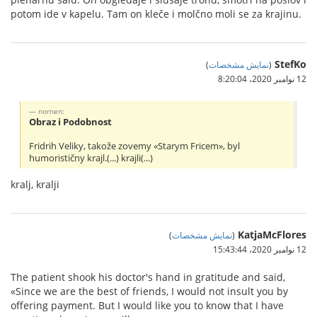
potom ide v kapelu. Tam on kleče i molčno moli se za krajinu.
StefKo
(
نمایش مشخصات
)
12 نوامبر 2020،‏ 8:20:04
nornen:
Obraz i Podobnost
Fridrih Veliky, takože zovemy «Starym Fricem», byl
humorističny krajl.(...) krajli(...)
kralj, kralji
KatjaMcFlores
(
نمایش مشخصات
)
12 نوامبر 2020،‏ 15:43:44
The patient shook his doctor's hand in gratitude and said,
«Since we are the best of friends, I would not insult you by
offering payment. But I would like you to know that I have