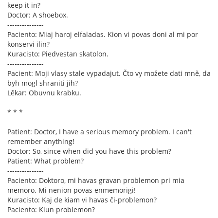
keep it in?
Doctor: A shoebox.
---------------
Paciento: Miaj haroj elfaladas. Kion vi povas doni al mi por
konservi ilin?
Kuracisto: Piedvestan skatolon.
---------------
Pacient: Moji vlasy stale vypadajut. Čto vy možete dati mně, da
byh mogl shraniti jih?
Lěkar: Obuvnu krabku.
* * *
Patient: Doctor, I have a serious memory problem. I can't
remember anything!
Doctor: So, since when did you have this problem?
Patient: What problem?
---------------
Paciento: Doktoro, mi havas gravan problemon pri mia
memoro. Mi nenion povas enmemorigi!
Kuracisto: Kaj de kiam vi havas ĉi-problemon?
Paciento: Kiun problemon?