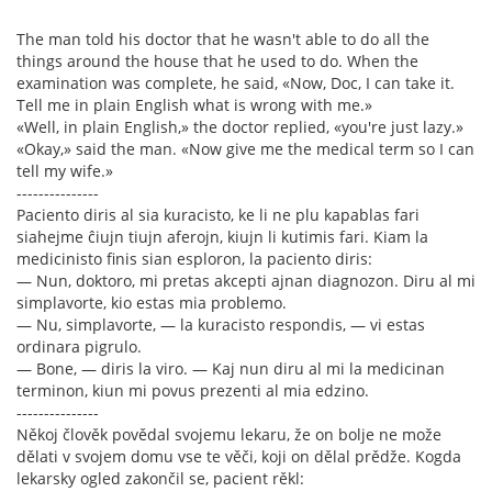
The man told his doctor that he wasn't able to do all the
things around the house that he used to do. When the
examination was complete, he said, «Now, Doc, I can take it.
Tell me in plain English what is wrong with me.»
«Well, in plain English,» the doctor replied, «you're just lazy.»
«Okay,» said the man. «Now give me the medical term so I can
tell my wife.»
---------------
Paciento diris al sia kuracisto, ke li ne plu kapablas fari
siahejme ĉiujn tiujn aferojn, kiujn li kutimis fari. Kiam la
medicinisto finis sian esploron, la paciento diris:
— Nun, doktoro, mi pretas akcepti ajnan diagnozon. Diru al mi
simplavorte, kio estas mia problemo.
— Nu, simplavorte, — la kuracisto respondis, — vi estas
ordinara pigrulo.
— Bone, — diris la viro. — Kaj nun diru al mi la medicinan
terminon, kiun mi povus prezenti al mia edzino.
---------------
Někoj člověk povědal svojemu lekaru, že on bolje ne može
dělati v svojem domu vse te věči, koji on dělal prědže. Kogda
lekarsky ogled zakončil se, pacient rěkl: