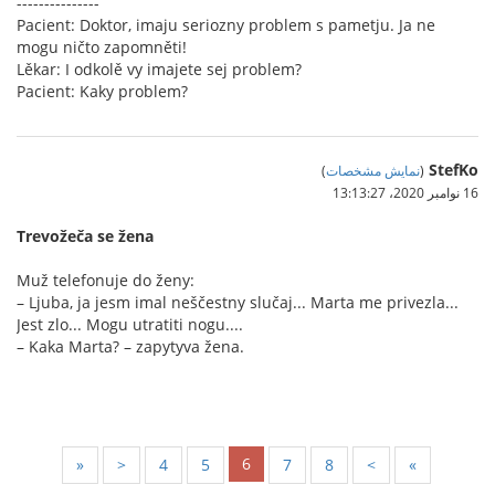
---------------
Pacient: Doktor, imaju seriozny problem s pametju. Ja ne
mogu ničto zapomněti!
Lěkar: I odkolě vy imajete sej problem?
Pacient: Kaky problem?
StefKo
(
نمایش مشخصات
)
16 نوامبر 2020،‏ 13:13:27
Trevožeča se žena
Muž telefonuje do ženy:
– Ljuba, ja jesm imal neščestny slučaj... Marta me privezla...
Jest zlo... Mogu utratiti nogu....
– Kaka Marta? – zapytyva žena.
6
«
<
4
5
7
8
>
»