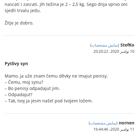
nascati i zasrati. Jih težina je 2 – 2,5 kg. Sego dnja vprvo oni
sjedli trvalu jedu.
Žitje je dobro.
StefKo
(
نمایش مشخصات
)
10 نوامبر 2020،‏ 20:20:22
Pytlivy syn
Mamo, ja uže znam čemu děvky ne imajut penisy.
– Čemu, moj synu?
– Bo penisy odpadajut jim.
– Odpadajut?
– Tak, tvoj ja jesm našel pod tvojem ložem.
nornen
(
نمایش مشخصات
)
11 نوامبر 2020،‏ 16:44:46