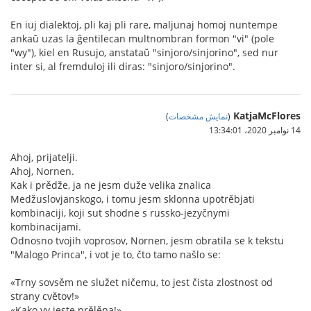
En iuj dialektoj, pli kaj pli rare, maljunaj homoj nuntempe
ankaŭ uzas la ĝentilecan multnombran formon "vi" (pole
"wy"), kiel en Rusujo, anstataŭ "sinjoro/sinjorino", sed nur
inter si, al fremduloj ili diras: "sinjoro/sinjorino".
KatjaMcFlores
(
نمایش مشخصات
)
14 نوامبر 2020،‏ 13:34:01
Ahoj, prijatelji.
Ahoj, Nornen.
Kak i prědže, ja ne jesm duže velika znalica
Medžuslovjanskogo, i tomu jesm sklonna upotrěbjati
kombinaciji, koji sut shodne s russko-jezyčnymi
kombinacijami.
Odnosno tvojih voprosov, Nornen, jesm obratila se k tekstu
"Malogo Princa", i vot je to, čto tamo našlo se:
«Trny sovsěm ne služet ničemu, to jest čista zlostnost od
strany cvětov!»
«Kako vy jeste prělěpa!»