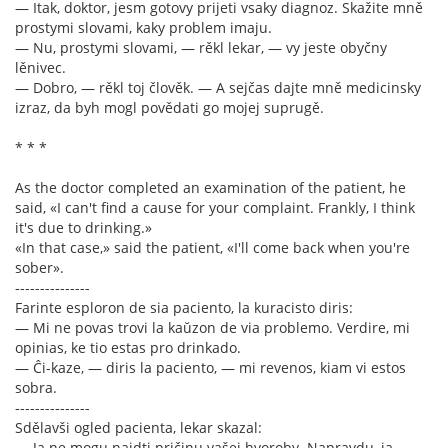
— Itak, doktor, jesm gotovy prijeti vsaky diagnoz. Skažite mně
prostymi slovami, kaky problem imaju.
— Nu, prostymi slovami, — rěkl lekar, — vy jeste obyčny
lěnivec.
— Dobro, — rěkl toj člověk. — A sejčas dajte mně medicinsky
izraz, da byh mogl povědati go mojej suprugě.
* * *
As the doctor completed an examination of the patient, he
said, «I can't find a cause for your complaint. Frankly, I think
it's due to drinking.»
«In that case,» said the patient, «I'll come back when you're
sober».
---------------
Farinte esploron de sia paciento, la kuracisto diris:
— Mi ne povas trovi la kaŭzon de via problemo. Verdire, mi
opinias, ke tio estas pro drinkado.
— Ĉi-kaze, — diris la paciento, — mi revenos, kiam vi estos
sobra.
---------------
Sdělavši ogled pacienta, lekar skazal:
— Ja ne mogu najdti pričinu vašej hvoroby. Napravdu, ja