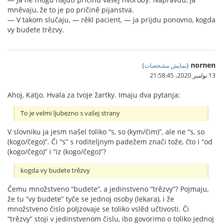
mněvaju, že to je po pričině pijanstva.
— V takom slučaju, — rěkl pacient, — ja prijdu ponovno, kogda
vy budete trězvy.
nornen
(
نمایش مشخصات
)
13 نوامبر 2020،‏ 21:58:45
Ahoj, Katjo. Hvala za tvoje žartky. Imaju dva pytanja:
To je velmi ljubezno s vašej strany
V slovniku ja jesm našel toliko “s, so (kym/čim)”, ale ne “s, so
(kogo/čego)”. Či “s” s roditeljnym padežem znači tože, čto i “od
(kogo/čego)” i “iz (kogo/čego)”?
kogda vy budete trězvy
Čemu množstveno “budete”, a jedinstveno “trězvy”? Pojmaju,
že tu “vy budete” tyče se jednoj osoby (lekara), i že
množstveno čislo poljzovaje se toliko vslěd učtivosti. Či
“trězvy” stoji v jedinstvenom čislu, ibo govorimo o toliko jednoj