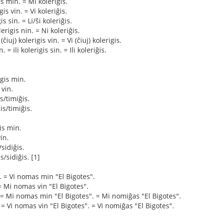
s min. = Mi koleriĝis.
is vin. = Vi koleriĝis.
is sin. = Li/ŝi koleriĝis.
rigis nin. = Ni koleriĝis.
ĉiuj) kolerigis vin. = Vi (ĉiuj) kolerigis.
 = ili kolerigis sin. = Ili koleriĝis.
igis min.
 vin.
s/timiĝis.
is/timiĝis.
is min.
in.
sidiĝis.
s/sidiĝis. [1]
. = Vi nomas min "El Bigotes".
= Mi nomas vin "El Bigotes".
 = Mi nomas min "El Bigotes". = Mi nomiĝas "El Bigotes".
 = Vi nomas vin "El Bigotes". = Vi nomiĝas "El Bigotes".