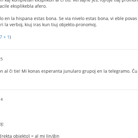
acile eksplikebla afero.
lo en la hispana estas bona. Se via nivelo estas bona, vi eble povas
pri la verboj, kiuj iras kun tiuj objekto-pronomoj.
7 + 1
)
25
 al ĉi tie! Mi konas esperanta junularo grupoj en la telegramo. Ĉu v
14
j:
[rekta objekto] = al mi lin/ĝin