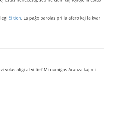
 legi
ĉi tion
. La paĝo parolas pri la afero kaj la kvar
i volas aliĝi al vi tie? Mi nomiĝas Aranza kaj mi