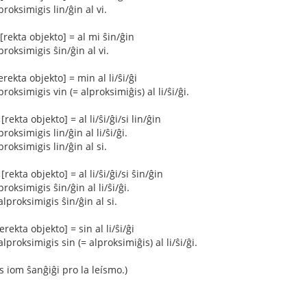
proksimigis lin/ĝin al vi.
 [rekta objekto] = al mi ŝin/ĝin
proksimigis ŝin/ĝin al vi.
erekta objekto] = min al li/ŝi/ĝi
proksimigis vin (= alproksimiĝis) al li/ŝi/ĝi.
rekta objekto] = al li/ŝi/ĝi/si lin/ĝin
roksimigis lin/ĝin al li/ŝi/ĝi.
proksimigis lin/ĝin al si.
[rekta objekto] = al li/ŝi/ĝi/si ŝin/ĝin
proksimigis ŝin/ĝin al li/ŝi/ĝi.
 alproksimigis ŝin/ĝin al si.
erekta objekto] = sin al li/ŝi/ĝi
alproksimigis sin (= alproksimiĝis) al li/ŝi/ĝi.
s iom ŝanĝiĝi pro la leísmo.)