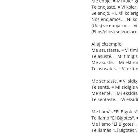
Me enojé. = Mi kolerigi
Te enojaste. = Vi kolerig
Se enojó. = Li/ŝi kolerig
Nos enojamos. = Ni kole
(Uds) se enojaron. = Vi (
(Ellos/ellos) se enojaron.
Aliaj ekzemplo:
Me asustaste. = Vi tim
Te asusté. = Mi timigis
Me asusté. = Mi ektimi
Te asusates. = Vi ektim
Me sentaste. = Vi sidig
Te senté. = Mi sidigis v
Me senté. = Mi eksidis/
Te sentaste. = Vi eksidi
Me llamás "El Bigotes"
Te llamo "El Bigotes". 
Me llamo "El Bigotes".
Te llamás "El Bigotes".