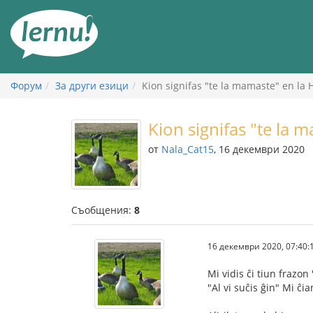
Към
съдържанието
Форум
За други езици
Kion signifas "te la mamaste" en la 
Kion signifas "te la 
от
Nala_Cat15
, 16 декември 2020
Съобщения:
8
16 декември 2020, 07:40:
Mi vidis ĉi tiun frazo
"Al vi suĉis ĝin" Mi ĉia