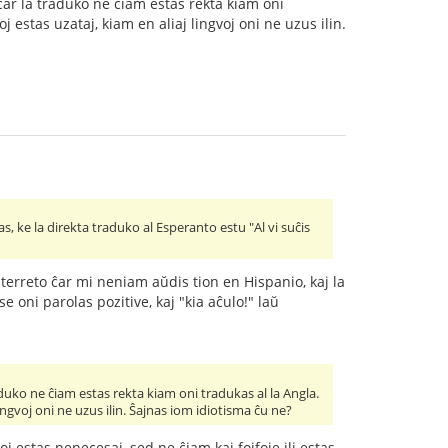
 ĉar la traduko ne ĉiam estas rekta kiam oni
 estas uzataj, kiam en aliaj lingvoj oni ne uzus ilin.
, ke la direkta traduko al Esperanto estu "Al vi suĉis
nterreto ĉar mi neniam aŭdis tion en Hispanio, kaj la
se oni parolas pozitive, kaj "kia aĉulo!" laŭ
raduko ne ĉiam estas rekta kiam oni tradukas al la Angla.
ingvoj oni ne uzus ilin. Ŝajnas iom idiotisma ĉu ne?
j estas nenecesaj, sed ne ĉiam kaj fojfoje ili estas