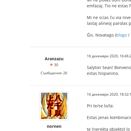
emfazaj. Tio ne estas f
Mi ne scias ĉu via nive
lastaj alineoj parolas 
Ĝis. Novatago (
blogo
/
16 декември 2020, 16:46:
Aranzazu
30
Salyton Sean! Bonvenon
Съобщения: 26
estas hispanino.
16 декември 2020, 18:32:
Pri te/se lo/la:
Estas jenas kombinacio
nornen
te [nerekta objekto] lo 