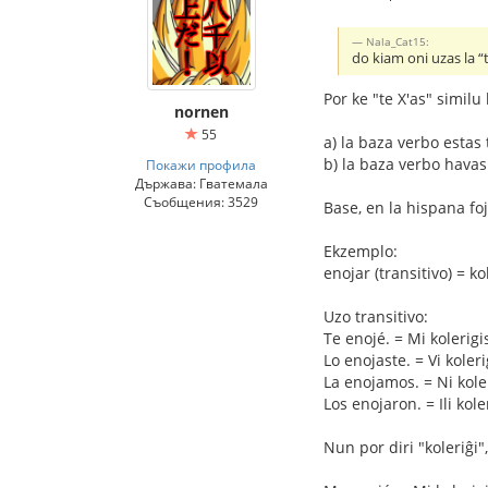
Nala_Cat15:
do kiam oni uzas la “
Por ke "te X'as" similu
nornen
55
a) la baza verbo estas 
b) la baza verbo havas 
Покажи профила
Държава: Гватемала
Съобщения: 3529
Base, en la hispana foje
Ekzemplo:
enojar (transitivo) = 
Uzo transitivo:
Te enojé. = Mi kolerigis
Lo enojaste. = Vi kolerig
La enojamos. = Ni koler
Los enojaron. = Ili koler
Nun por diri "koleriĝi"