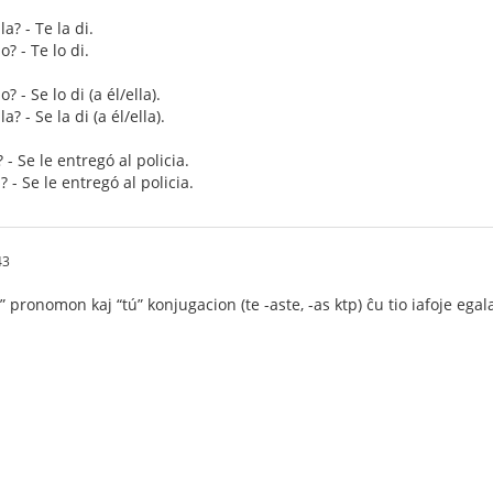
a? - Te la di.
? - Te lo di.
? - Se lo di (a él/ella).
? - Se la di (a él/ella).
- Se le entregó al policia.
 - Se le entregó al policia.
43
” pronomon kaj “tú” konjugacion (te -aste, -as ktp) ĉu tio iafoje egal