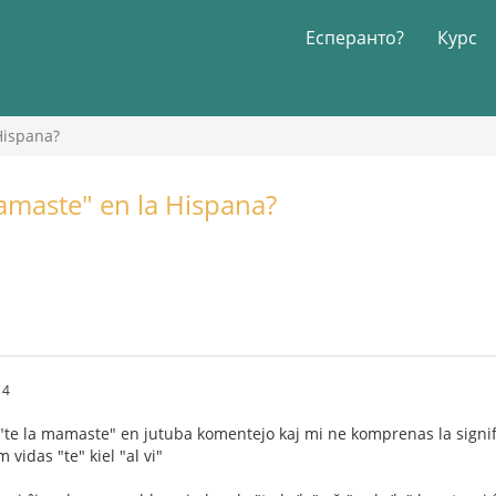
Есперанто?
Курс
Hispana?
mamaste" en la Hispana?
14
n "te la mamaste" en jutuba komentejo kaj mi ne komprenas la signif
m vidas "te" kiel "al vi"