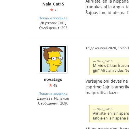
Alirilate, en la hispan
Nala_Cat15
tradukas al la Angla. I
7
Ŝajnas iom idiotisma 
Покажи профила
Държава: САЩ
Съобщения: 203
16 декември 2020, 15:55:
Nala_Cat15:
Mi vidis ĉi tiun fraz
ĝin" Mi ĉiam vidas "te"
novatago
Verŝajne oni devas ne l
48
esprimo ŝajnis amerika.
malpozitiva kazo.
Покажи профила
Държава: Испания
Съобщения: 2696
Nala_Cat15:
Alirilate, en la hisp
Iafoje en la hispana 
Mi ne povas doni bonan 