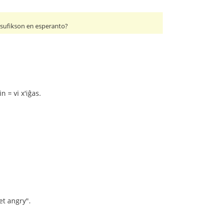
iĝ sufikson en esperanto?
n = vi x'iĝas.
et angry".