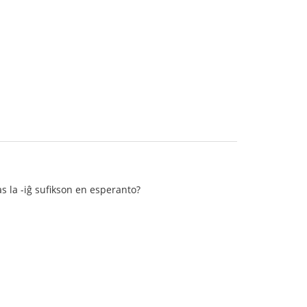
as la -iĝ sufikson en esperanto?