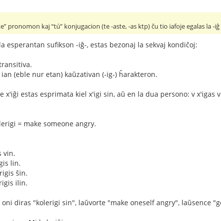
te” pronomon kaj “tú” konjugacion (te -aste, -as ktp) ĉu tio iafoje egalas la -
 la esperantan sufikson -iĝ-, estas bezonaj la sekvaj kondiĉoj:
transitiva.
ian (eble nur etan) kaŭzativan (-ig-) ĥarakteron.
 x'iĝi estas esprimata kiel x'igi sin, aŭ en la dua persono: v x'igas vi
kolerigi = make someone angry.
 vin.
is lin.
igis ŝin.
igis ilin.
, oni diras "kolerigi sin", laŭvorte "make oneself angry", laŭsence "g