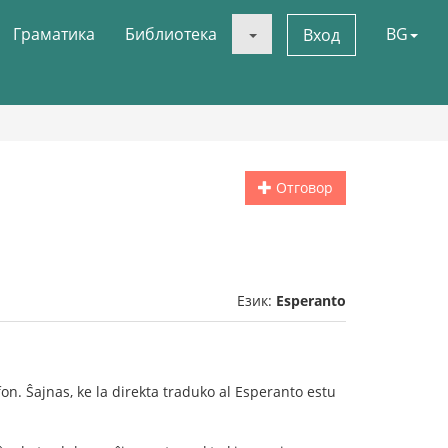
Граматика
Библиотека
BG
Вход
Отговор
Език:
Esperanto
on. Ŝajnas, ke la direkta traduko al Esperanto estu