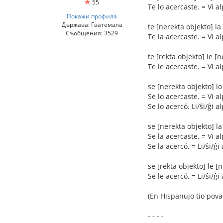
55
Te lo acercaste. = Vi al
Покажи профила
Държава: Гватемала
te [nerekta objekto] la
Съобщения: 3529
Te la acercaste. = Vi al
te [rekta objekto] le [n
Te le acercaste. = Vi al
se [nerekta objekto] lo [
Se lo acercaste. = Vi alp
Se lo acercó. Li/ŝi/ĝi al
se [nerekta objekto] la 
Se la acercaste. = Vi al
Se la acercó. = Li/ŝi/ĝi
se [rekta objekto] le [n
Se le acercó. = Li/ŝi/ĝi 
(En Hispanujo tio pova
- - - -