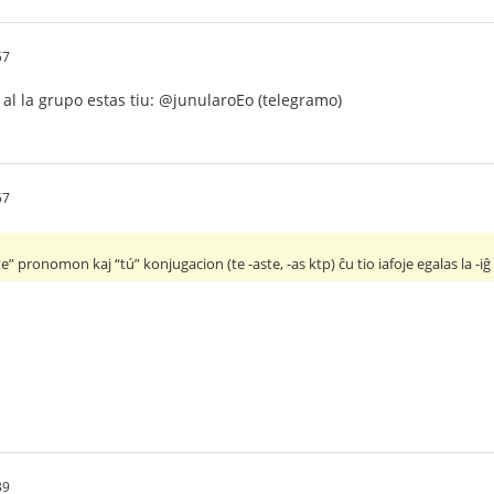
57
i al la grupo estas tiu: @junularoEo (telegramo)
57
te” pronomon kaj “tú” konjugacion (te -aste, -as ktp) ĉu tio iafoje egalas la -
39