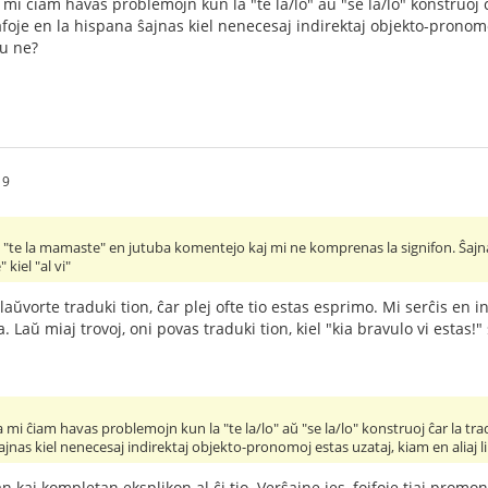
a mi ĉiam havas problemojn kun la "te la/lo" aŭ "se la/lo" konstruoj
afoje en la hispana ŝajnas kiel nenecesaj indirektaj objekto-pronomoj
ĉu ne?
19
on "te la mamaste" en jutuba komentejo kaj mi ne komprenas la signifon. Ŝajnas
 kiel "al vi"
aŭvorte traduki tion, ĉar plej ofte tio estas esprimo. Mi serĉis en i
 Laŭ miaj trovoj, oni povas traduki tion, kiel "kia bravulo vi estas!" 
ana mi ĉiam havas problemojn kun la "te la/lo" aŭ "se la/lo" konstruoj ĉar la t
ŝajnas kiel nenecesaj indirektaj objekto-pronomoj estas uzataj, kiam en aliaj l
kaj kompletan eksplikon al ĉi tio. Verŝajne jes, fojfoje tiaj promono