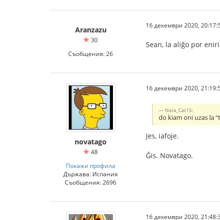
16 декември 2020, 20:17:
Aranzazu
30
Sean, la aliĝo por enir
Съобщения: 26
16 декември 2020, 21:19:
Nala_Cat15:
do kiam oni uzas la “
Jes, iafoje.
novatago
48
Ĝis. Novatago.
Покажи профила
Държава: Испания
Съобщения: 2696
16 декември 2020, 21:48: