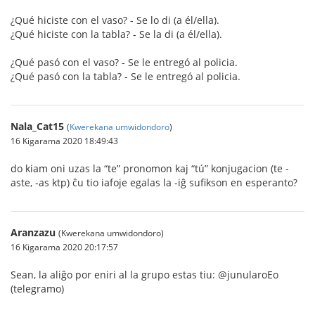
¿Qué hiciste con el vaso? - Se lo di (a él/ella).
¿Qué hiciste con la tabla? - Se la di (a él/ella).
¿Qué pasó con el vaso? - Se le entregó al policia.
¿Qué pasó con la tabla? - Se le entregó al policia.
Nala_Cat15
(
Kwerekana umwidondoro
)
16 Kigarama 2020 18:49:43
do kiam oni uzas la “te” pronomon kaj “tú” konjugacion (te -
aste, -as ktp) ĉu tio iafoje egalas la -iĝ sufikson en esperanto?
Aranzazu
(Kwerekana umwidondoro)
16 Kigarama 2020 20:17:57
Sean, la aliĝo por eniri al la grupo estas tiu: @junularoEo
(telegramo)