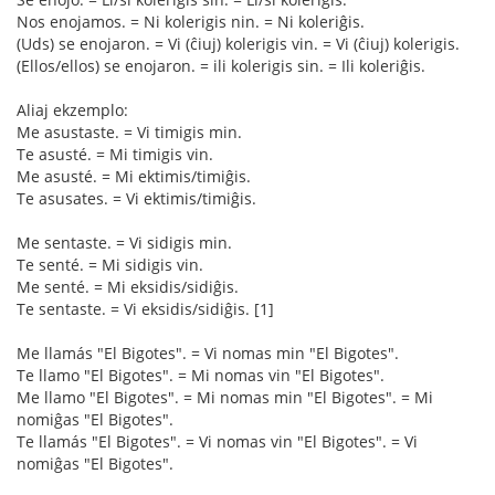
Nos enojamos. = Ni kolerigis nin. = Ni koleriĝis.
(Uds) se enojaron. = Vi (ĉiuj) kolerigis vin. = Vi (ĉiuj) kolerigis.
(Ellos/ellos) se enojaron. = ili kolerigis sin. = Ili koleriĝis.
Aliaj ekzemplo:
Me asustaste. = Vi timigis min.
Te asusté. = Mi timigis vin.
Me asusté. = Mi ektimis/timiĝis.
Te asusates. = Vi ektimis/timiĝis.
Me sentaste. = Vi sidigis min.
Te senté. = Mi sidigis vin.
Me senté. = Mi eksidis/sidiĝis.
Te sentaste. = Vi eksidis/sidiĝis. [1]
Me llamás "El Bigotes". = Vi nomas min "El Bigotes".
Te llamo "El Bigotes". = Mi nomas vin "El Bigotes".
Me llamo "El Bigotes". = Mi nomas min "El Bigotes". = Mi
nomiĝas "El Bigotes".
Te llamás "El Bigotes". = Vi nomas vin "El Bigotes". = Vi
nomiĝas "El Bigotes".