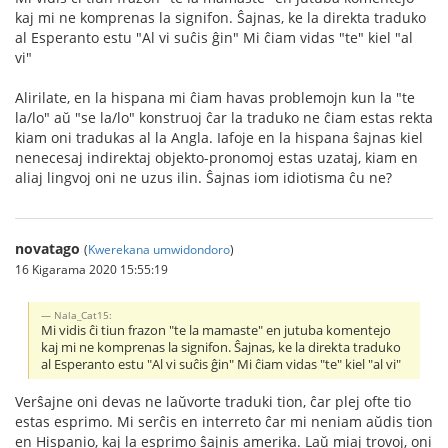
kaj mi ne komprenas la signifon. Ŝajnas, ke la direkta traduko
al Esperanto estu "Al vi suĉis ĝin" Mi ĉiam vidas "te" kiel "al
vi"
Alirilate, en la hispana mi ĉiam havas problemojn kun la "te
la/lo" aŭ "se la/lo" konstruoj ĉar la traduko ne ĉiam estas rekta
kiam oni tradukas al la Angla. Iafoje en la hispana ŝajnas kiel
nenecesaj indirektaj objekto-pronomoj estas uzataj, kiam en
aliaj lingvoj oni ne uzus ilin. Ŝajnas iom idiotisma ĉu ne?
novatago
(
Kwerekana umwidondoro
)
16 Kigarama 2020 15:55:19
Nala_Cat15:
Mi vidis ĉi tiun frazon "te la mamaste" en jutuba komentejo
kaj mi ne komprenas la signifon. Ŝajnas, ke la direkta traduko
al Esperanto estu "Al vi suĉis ĝin" Mi ĉiam vidas "te" kiel "al vi"
Verŝajne oni devas ne laŭvorte traduki tion, ĉar plej ofte tio
estas esprimo. Mi serĉis en interreto ĉar mi neniam aŭdis tion
en Hispanio, kaj la esprimo ŝajnis amerika. Laŭ miaj trovoj, oni