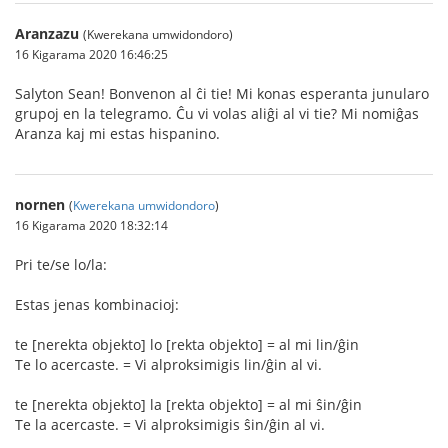
Aranzazu
(Kwerekana umwidondoro)
16 Kigarama 2020 16:46:25
Salyton Sean! Bonvenon al ĉi tie! Mi konas esperanta junularo
grupoj en la telegramo. Ĉu vi volas aliĝi al vi tie? Mi nomiĝas
Aranza kaj mi estas hispanino.
nornen
(
Kwerekana umwidondoro
)
16 Kigarama 2020 18:32:14
Pri te/se lo/la:
Estas jenas kombinacioj:
te [nerekta objekto] lo [rekta objekto] = al mi lin/ĝin
Te lo acercaste. = Vi alproksimigis lin/ĝin al vi.
te [nerekta objekto] la [rekta objekto] = al mi ŝin/ĝin
Te la acercaste. = Vi alproksimigis ŝin/ĝin al vi.