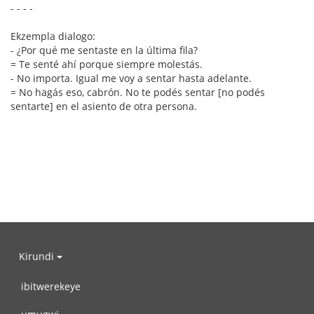
- - - -
Ekzempla dialogo:
- ¿Por qué me sentaste en la última fila?
= Te senté ahí porque siempre molestás.
- No importa. Igual me voy a sentar hasta adelante.
= No hagás eso, cabrón. No te podés sentar [no podés
sentarte] en el asiento de otra persona.
Kirundi
ibitwerekeye