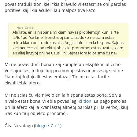
povas traduki tion, kiel "kia bravulo vi estas!" se oni parolas
pozitive, kaj "kia aĉulo!" laŭ malpozitiva kazo.
Nala_Cat15:
Alirilate, en la hispana mi ĉiam havas problemojn kun la "te
la/lo" aŭ "se la/lo" konstruoj ĉar la traduko ne ĉiam estas
rekta kiam oni tradukas al la Angla. Iafoje en la hispana ŝajnas
kiel nenecesaj indirektaj objekto-pronomoj estas uzataj, kiam
en aliaj lingvoj oni ne uzus ilin. Ŝajnas iom idiotisma ĉu ne?
Mi ne povas doni bonan kaj kompletan eksplikon al ĉi tio.
Verŝajne jes, fojfoje tiaj promonoj estas nenecesaj, sed ne
ĉiam kaj fojfoje ili estas emfazaj. Tio ne estas facile
eksplikebla afero.
Mi ne scias ĉu via nivelo en la hispana estas bona. Se via
nivelo estas bona, vi eble povas legi
ĉi tion
. La paĝo parolas
pri la afero kaj la kvar lastaj alineoj parolas pri la verboj, kiuj
iras kun tiuj objekto-pronomoj.
Ĝis. Novatago (
blogo
/
7 + 1
)