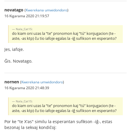
novatago
(
Kwerekana umwidondoro
)
16 Kigarama 2020 21:19:57
Nala_Cat15:
do kiam oni uzas la “te” pronomon kaj “tú” konjugacion (te -
aste, -as ktp) ĉu tio iafoje egalas la -iĝ sufikson en esperanto?
Jes, iafoje.
Ĝis. Novatago.
nornen
(
Kwerekana umwidondoro
)
16 Kigarama 2020 21:48:39
Nala_Cat15:
do kiam oni uzas la “te” pronomon kaj “tú” konjugacion (te -
aste, -as ktp) ĉu tio iafoje egalas la -iĝ sufikson en esperanto?
Por ke "te X'as" similu la esperantan sufikson -iĝ-, estas
bezonaj la sekvaj kondiĉoj: