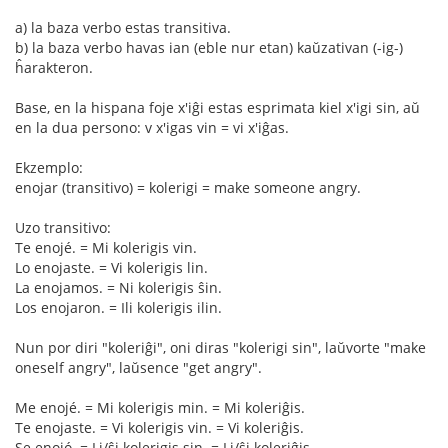
a) la baza verbo estas transitiva.
b) la baza verbo havas ian (eble nur etan) kaŭzativan (-ig-)
ĥarakteron.
Base, en la hispana foje x'iĝi estas esprimata kiel x'igi sin, aŭ
en la dua persono: v x'igas vin = vi x'iĝas.
Ekzemplo:
enojar (transitivo) = kolerigi = make someone angry.
Uzo transitivo:
Te enojé. = Mi kolerigis vin.
Lo enojaste. = Vi kolerigis lin.
La enojamos. = Ni kolerigis ŝin.
Los enojaron. = Ili kolerigis ilin.
Nun por diri "koleriĝi", oni diras "kolerigi sin", laŭvorte "make
oneself angry", laŭsence "get angry".
Me enojé. = Mi kolerigis min. = Mi koleriĝis.
Te enojaste. = Vi kolerigis vin. = Vi koleriĝis.
Se enojó. = Li/ŝi kolerigis sin. = Li/ŝi koleriĝis.