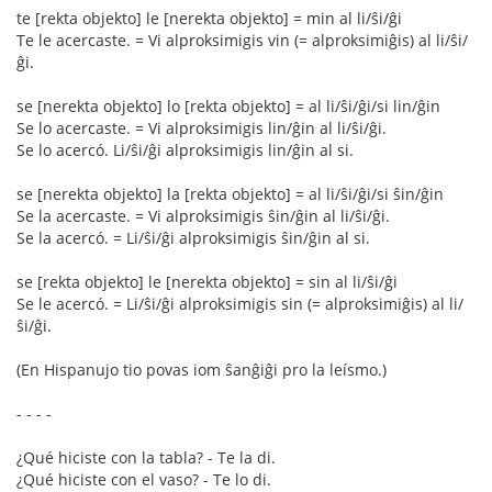
te [rekta objekto] le [nerekta objekto] = min al li/ŝi/ĝi
Te le acercaste. = Vi alproksimigis vin (= alproksimiĝis) al li/ŝi/
ĝi.
se [nerekta objekto] lo [rekta objekto] = al li/ŝi/ĝi/si lin/ĝin
Se lo acercaste. = Vi alproksimigis lin/ĝin al li/ŝi/ĝi.
Se lo acercó. Li/ŝi/ĝi alproksimigis lin/ĝin al si.
se [nerekta objekto] la [rekta objekto] = al li/ŝi/ĝi/si ŝin/ĝin
Se la acercaste. = Vi alproksimigis ŝin/ĝin al li/ŝi/ĝi.
Se la acercó. = Li/ŝi/ĝi alproksimigis ŝin/ĝin al si.
se [rekta objekto] le [nerekta objekto] = sin al li/ŝi/ĝi
Se le acercó. = Li/ŝi/ĝi alproksimigis sin (= alproksimiĝis) al li/
ŝi/ĝi.
(En Hispanujo tio povas iom ŝanĝiĝi pro la leísmo.)
- - - -
¿Qué hiciste con la tabla? - Te la di.
¿Qué hiciste con el vaso? - Te lo di.