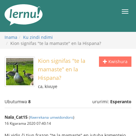
Ku
rupapuro
Urut
rw'ibirimwo
Inama
Ku zindi ndimi
Kion signifas "te la mamaste" en la Hispana?
Kion signifas "te la
Kwishura
mamaste" en la
Hispana?
ca, kivuye
Ubutumwa
8
ururimi:
Esperanto
Nala_Cat15
(
Kwerekana umwidondoro
)
16 Kigarama 2020 07:40:14
Mi vidis ĉi tiun frazon "te la mamaste" en jutuba komentejo