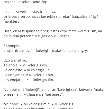
bezonaj la sekvaj kondiĉoj:
a) la baza verbo estas transitiva.
b) la baza verbo havas ian (eble nur etan) kaŭzativan (-ig-)
ĥarakteron.
Base, en la hispana foje x'iĝi estas esprimata kiel x'igi sin, aŭ
en la dua persono: v x'igas vin = vi x'iĝas.
Ekzemplo:
enojar (transitivo) = kolerigi = make someone angry.
Uzo transitivo:
Te enojé. = Mi kolerigis vin.
Lo enojaste. = Vi kolerigis lin.
La enojamos. = Ni kolerigis ŝin.
Los enojaron. = Ili kolerigis ilin.
Nun por diri "koleriĝi", oni diras "kolerigi sin", laŭvorte "make
oneself angry", laŭsence "get angry".
Me enojé. = Mi kolerigis min. = Mi koleriĝis.
Te enojaste. = Vi kolerigis vin. = Vi koleriĝis.