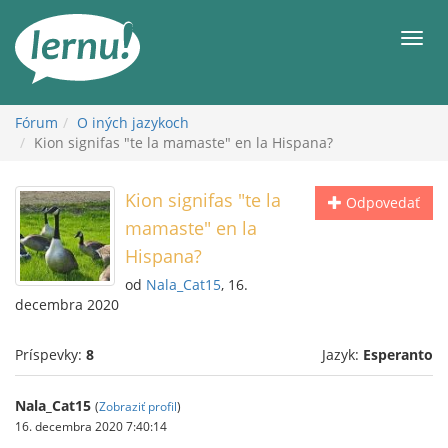
Späť
na
Men
obsah
Fórum
O iných jazykoch
Kion signifas "te la mamaste" en la Hispana?
Kion signifas "te la
Odpovedať
mamaste" en la
Hispana?
od
Nala_Cat15
, 16.
decembra 2020
Príspevky:
8
Jazyk:
Esperanto
Nala_Cat15
(
Zobraziť profil
)
16. decembra 2020 7:40:14