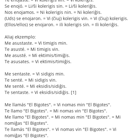
Se enojó. = Li/ŝi kolerigis sin. = Li/ŝi koleriĝis.
Nos enojamos. = Ni kolerigis nin. = Ni koleriĝis.
(Uds) se enojaron. = Vi (ĉiuj) kolerigis vin. = Vi (ĉiuj) kolerigis.
(Ellos/ellos) se enojaron. = ili kolerigis sin. = Ili koleriĝis.
Aliaj ekzemplo:
Me asustaste. = Vi timigis min.
Te asusté. = Mi timigis vin.
Me asusté. = Mi ektimis/timiĝis.
Te asusates. = Vi ektimis/timiĝis.
Me sentaste. = Vi sidigis min.
Te senté. = Mi sidigis vin.
Me senté. = Mi eksidis/sidiĝis.
Te sentaste. = Vi eksidis/sidiĝis. [1]
Me llamás "El Bigotes". = Vi nomas min "El Bigotes".
Te llamo "El Bigotes". = Mi nomas vin "El Bigotes".
Me llamo "El Bigotes". = Mi nomas min "El Bigotes". = Mi
nomiĝas "El Bigotes".
Te llamás "El Bigotes". = Vi nomas vin "El Bigotes". = Vi
nomiĝas "El Bigotes".