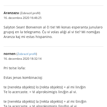
Aranzazu
(Zobraziť profil)
16. decembra 2020 16:46:25
Salyton Sean! Bonvenon al ĉi tie! Mi konas esperanta junularo
grupoj en la telegramo. Ĉu vi volas aliĝi al vi tie? Mi nomiĝas
Aranza kaj mi estas hispanino.
nornen
(
Zobraziť profil
)
16. decembra 2020 18:32:14
Pri te/se lo/la:
Estas jenas kombinacioj:
te [nerekta objekto] lo [rekta objekto] = al mi lin/ĝin
Te lo acercaste. = Vi alproksimigis lin/ĝin al vi.
te [nerekta objekto] la [rekta objekto] = al mi ŝin/ĝin
Te la acercaste. = Vi alproksimigis ŝin/ĝin al vi.