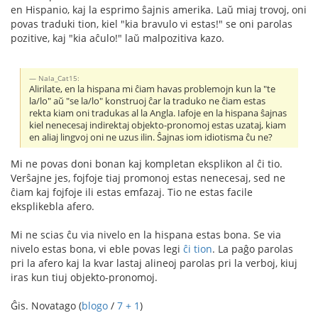
en Hispanio, kaj la esprimo ŝajnis amerika. Laŭ miaj trovoj, oni
povas traduki tion, kiel "kia bravulo vi estas!" se oni parolas
pozitive, kaj "kia aĉulo!" laŭ malpozitiva kazo.
Nala_Cat15:
Alirilate, en la hispana mi ĉiam havas problemojn kun la "te
la/lo" aŭ "se la/lo" konstruoj ĉar la traduko ne ĉiam estas
rekta kiam oni tradukas al la Angla. Iafoje en la hispana ŝajnas
kiel nenecesaj indirektaj objekto-pronomoj estas uzataj, kiam
en aliaj lingvoj oni ne uzus ilin. Ŝajnas iom idiotisma ĉu ne?
Mi ne povas doni bonan kaj kompletan eksplikon al ĉi tio.
Verŝajne jes, fojfoje tiaj promonoj estas nenecesaj, sed ne
ĉiam kaj fojfoje ili estas emfazaj. Tio ne estas facile
eksplikebla afero.
Mi ne scias ĉu via nivelo en la hispana estas bona. Se via
nivelo estas bona, vi eble povas legi
ĉi tion
. La paĝo parolas
pri la afero kaj la kvar lastaj alineoj parolas pri la verboj, kiuj
iras kun tiuj objekto-pronomoj.
Ĝis. Novatago (
blogo
/
7 + 1
)