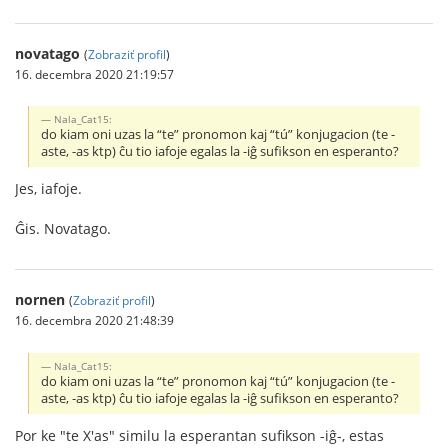
novatago
(
Zobraziť profil
)
16. decembra 2020 21:19:57
Nala_Cat15:
do kiam oni uzas la “te” pronomon kaj “tú” konjugacion (te -
aste, -as ktp) ĉu tio iafoje egalas la -iĝ sufikson en esperanto?
Jes, iafoje.
Ĝis. Novatago.
nornen
(
Zobraziť profil
)
16. decembra 2020 21:48:39
Nala_Cat15:
do kiam oni uzas la “te” pronomon kaj “tú” konjugacion (te -
aste, -as ktp) ĉu tio iafoje egalas la -iĝ sufikson en esperanto?
Por ke "te X'as" similu la esperantan sufikson -iĝ-, estas