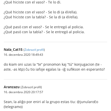
¿Qué hiciste con el vaso? - Te lo di.
¿Qué hiciste con el vaso? - Se lo di (a él/ella).
¿Qué hiciste con la tabla? - Se la di (a él/ella).
¿Qué pasó con el vaso? - Se le entregó al policia.
¿Qué pasó con la tabla? - Se le entregó al policia.
Nala_Cat15
(
Zobraziť profil
)
16. decembra 2020 18:49:43
do kiam oni uzas la “te” pronomon kaj “tú” konjugacion (te -
aste, -as ktp) ĉu tio iafoje egalas la -iĝ sufikson en esperanto?
Aranzazu
(Zobraziť profil)
16. decembra 2020 20:17:57
Sean, la aliĝo por eniri al la grupo estas tiu: @junularoEo
(telegramo)