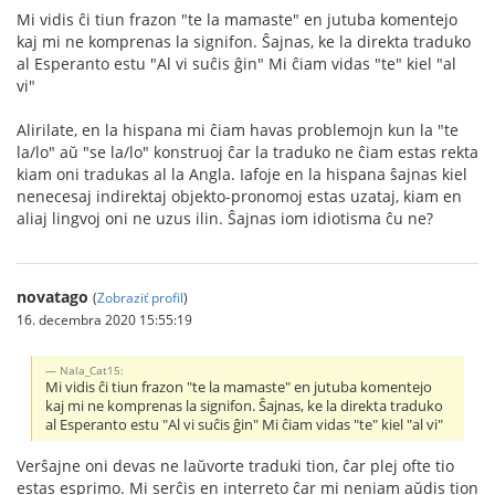
Mi vidis ĉi tiun frazon "te la mamaste" en jutuba komentejo
kaj mi ne komprenas la signifon. Ŝajnas, ke la direkta traduko
al Esperanto estu "Al vi suĉis ĝin" Mi ĉiam vidas "te" kiel "al
vi"
Alirilate, en la hispana mi ĉiam havas problemojn kun la "te
la/lo" aŭ "se la/lo" konstruoj ĉar la traduko ne ĉiam estas rekta
kiam oni tradukas al la Angla. Iafoje en la hispana ŝajnas kiel
nenecesaj indirektaj objekto-pronomoj estas uzataj, kiam en
aliaj lingvoj oni ne uzus ilin. Ŝajnas iom idiotisma ĉu ne?
novatago
(
Zobraziť profil
)
16. decembra 2020 15:55:19
Nala_Cat15:
Mi vidis ĉi tiun frazon "te la mamaste" en jutuba komentejo
kaj mi ne komprenas la signifon. Ŝajnas, ke la direkta traduko
al Esperanto estu "Al vi suĉis ĝin" Mi ĉiam vidas "te" kiel "al vi"
Verŝajne oni devas ne laŭvorte traduki tion, ĉar plej ofte tio
estas esprimo. Mi serĉis en interreto ĉar mi neniam aŭdis tion