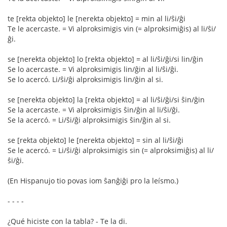
te [rekta objekto] le [nerekta objekto] = min al li/ŝi/ĝi
Te le acercaste. = Vi alproksimigis vin (= alproksimiĝis) al li/ŝi/
ĝi.
se [nerekta objekto] lo [rekta objekto] = al li/ŝi/ĝi/si lin/ĝin
Se lo acercaste. = Vi alproksimigis lin/ĝin al li/ŝi/ĝi.
Se lo acercó. Li/ŝi/ĝi alproksimigis lin/ĝin al si.
se [nerekta objekto] la [rekta objekto] = al li/ŝi/ĝi/si ŝin/ĝin
Se la acercaste. = Vi alproksimigis ŝin/ĝin al li/ŝi/ĝi.
Se la acercó. = Li/ŝi/ĝi alproksimigis ŝin/ĝin al si.
se [rekta objekto] le [nerekta objekto] = sin al li/ŝi/ĝi
Se le acercó. = Li/ŝi/ĝi alproksimigis sin (= alproksimiĝis) al li/
ŝi/ĝi.
(En Hispanujo tio povas iom ŝanĝiĝi pro la leísmo.)
- - - -
¿Qué hiciste con la tabla? - Te la di.