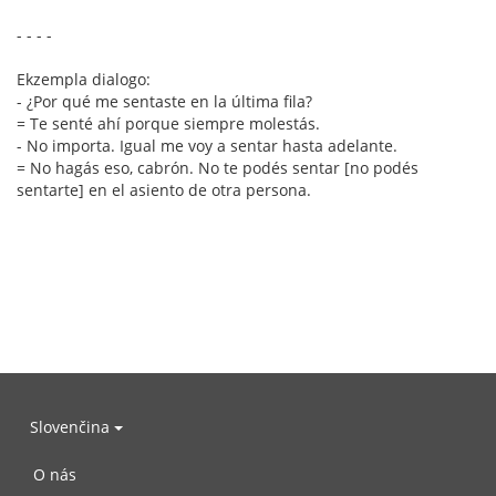
- - - -
Ekzempla dialogo:
- ¿Por qué me sentaste en la última fila?
= Te senté ahí porque siempre molestás.
- No importa. Igual me voy a sentar hasta adelante.
= No hagás eso, cabrón. No te podés sentar [no podés
sentarte] en el asiento de otra persona.
Slovenčina
O nás