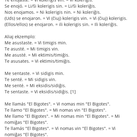
Se enojó. = Li/ŝi kolerigis sin. = Li/ŝi koleriĝis.
Nos enojamos. = Ni kolerigis nin. = Ni koleriĝis.
(Uds) se enojaron. = Vi (ĉiuj) kolerigis vin. = Vi (ĉiuj) kolerigis.
(Ellos/ellos) se enojaron. = ili kolerigis sin. = Ili koleriĝis.
Aliaj ekzemplo:
Me asustaste. = Vi timigis min.
Te asusté. = Mi timigis vin.
Me asusté. = Mi ektimis/timiĝis.
Te asusates. = Vi ektimis/timiĝis.
Me sentaste. = Vi sidigis min.
Te senté. = Mi sidigis vin.
Me senté. = Mi eksidis/sidiĝis.
Te sentaste. = Vi eksidis/sidiĝis. [1]
Me llamás "El Bigotes". = Vi nomas min "El Bigotes".
Te llamo "El Bigotes". = Mi nomas vin "El Bigotes".
Me llamo "El Bigotes". = Mi nomas min "El Bigotes". = Mi
nomiĝas "El Bigotes".
Te llamás "El Bigotes". = Vi nomas vin "El Bigotes". = Vi
nomiĝas "El Bigotes".