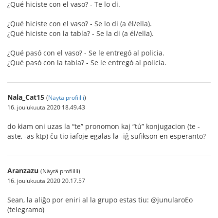
¿Qué hiciste con el vaso? - Te lo di.
¿Qué hiciste con el vaso? - Se lo di (a él/ella).
¿Qué hiciste con la tabla? - Se la di (a él/ella).
¿Qué pasó con el vaso? - Se le entregó al policia.
¿Qué pasó con la tabla? - Se le entregó al policia.
Nala_Cat15
(
Näytä profiilli
)
16. joulukuuta 2020 18.49.43
do kiam oni uzas la “te” pronomon kaj “tú” konjugacion (te -
aste, -as ktp) ĉu tio iafoje egalas la -iĝ sufikson en esperanto?
Aranzazu
(Näytä profiilli)
16. joulukuuta 2020 20.17.57
Sean, la aliĝo por eniri al la grupo estas tiu: @junularoEo
(telegramo)