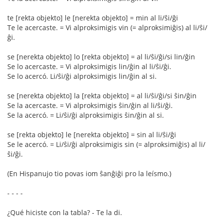
te [rekta objekto] le [nerekta objekto] = min al li/ŝi/ĝi
Te le acercaste. = Vi alproksimigis vin (= alproksimiĝis) al li/ŝi/
ĝi.
se [nerekta objekto] lo [rekta objekto] = al li/ŝi/ĝi/si lin/ĝin
Se lo acercaste. = Vi alproksimigis lin/ĝin al li/ŝi/ĝi.
Se lo acercó. Li/ŝi/ĝi alproksimigis lin/ĝin al si.
se [nerekta objekto] la [rekta objekto] = al li/ŝi/ĝi/si ŝin/ĝin
Se la acercaste. = Vi alproksimigis ŝin/ĝin al li/ŝi/ĝi.
Se la acercó. = Li/ŝi/ĝi alproksimigis ŝin/ĝin al si.
se [rekta objekto] le [nerekta objekto] = sin al li/ŝi/ĝi
Se le acercó. = Li/ŝi/ĝi alproksimigis sin (= alproksimiĝis) al li/
ŝi/ĝi.
(En Hispanujo tio povas iom ŝanĝiĝi pro la leísmo.)
- - - -
¿Qué hiciste con la tabla? - Te la di.