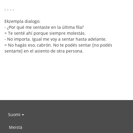
- - - -
Ekzempla dialogo:
- ¿Por qué me sentaste en la última fila?
= Te senté ahí porque siempre molestás.
- No importa. Igual me voy a sentar hasta adelante.
= No hagás eso, cabrón. No te podés sentar [no podés
sentarte] en el asiento de otra persona.
Suomi
Meistä