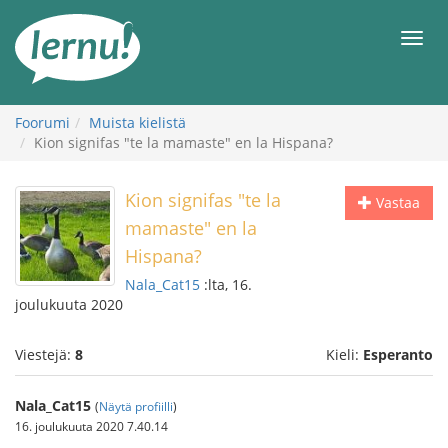
Tästä
sisältöön
Men
Foorumi
Muista kielistä
Kion signifas "te la mamaste" en la Hispana?
Kion signifas "te la
Vastaa
mamaste" en la
Hispana?
Nala_Cat15
:lta, 16.
joulukuuta 2020
Viestejä:
8
Kieli:
Esperanto
Nala_Cat15
(
Näytä profiilli
)
16. joulukuuta 2020 7.40.14