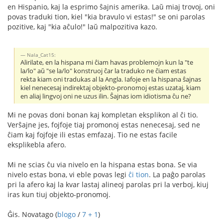
en Hispanio, kaj la esprimo ŝajnis amerika. Laŭ miaj trovoj, oni
povas traduki tion, kiel "kia bravulo vi estas!" se oni parolas
pozitive, kaj "kia aĉulo!" laŭ malpozitiva kazo.
Nala_Cat15:
Alirilate, en la hispana mi ĉiam havas problemojn kun la "te
la/lo" aŭ "se la/lo" konstruoj ĉar la traduko ne ĉiam estas
rekta kiam oni tradukas al la Angla. Iafoje en la hispana ŝajnas
kiel nenecesaj indirektaj objekto-pronomoj estas uzataj, kiam
en aliaj lingvoj oni ne uzus ilin. Ŝajnas iom idiotisma ĉu ne?
Mi ne povas doni bonan kaj kompletan eksplikon al ĉi tio.
Verŝajne jes, fojfoje tiaj promonoj estas nenecesaj, sed ne
ĉiam kaj fojfoje ili estas emfazaj. Tio ne estas facile
eksplikebla afero.
Mi ne scias ĉu via nivelo en la hispana estas bona. Se via
nivelo estas bona, vi eble povas legi
ĉi tion
. La paĝo parolas
pri la afero kaj la kvar lastaj alineoj parolas pri la verboj, kiuj
iras kun tiuj objekto-pronomoj.
Ĝis. Novatago (
blogo
/
7 + 1
)