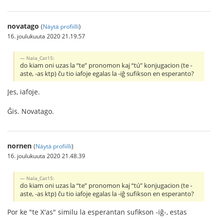
novatago
(
Näytä profiilli
)
16. joulukuuta 2020 21.19.57
Nala_Cat15:
do kiam oni uzas la “te” pronomon kaj “tú” konjugacion (te -
aste, -as ktp) ĉu tio iafoje egalas la -iĝ sufikson en esperanto?
Jes, iafoje.
Ĝis. Novatago.
nornen
(
Näytä profiilli
)
16. joulukuuta 2020 21.48.39
Nala_Cat15:
do kiam oni uzas la “te” pronomon kaj “tú” konjugacion (te -
aste, -as ktp) ĉu tio iafoje egalas la -iĝ sufikson en esperanto?
Por ke "te X'as" similu la esperantan sufikson -iĝ-, estas