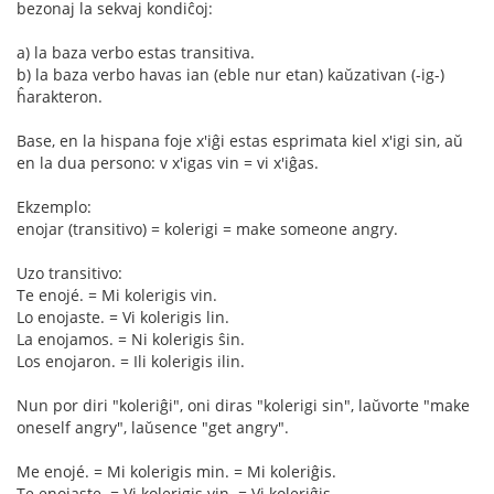
bezonaj la sekvaj kondiĉoj:
a) la baza verbo estas transitiva.
b) la baza verbo havas ian (eble nur etan) kaŭzativan (-ig-)
ĥarakteron.
Base, en la hispana foje x'iĝi estas esprimata kiel x'igi sin, aŭ
en la dua persono: v x'igas vin = vi x'iĝas.
Ekzemplo:
enojar (transitivo) = kolerigi = make someone angry.
Uzo transitivo:
Te enojé. = Mi kolerigis vin.
Lo enojaste. = Vi kolerigis lin.
La enojamos. = Ni kolerigis ŝin.
Los enojaron. = Ili kolerigis ilin.
Nun por diri "koleriĝi", oni diras "kolerigi sin", laŭvorte "make
oneself angry", laŭsence "get angry".
Me enojé. = Mi kolerigis min. = Mi koleriĝis.
Te enojaste. = Vi kolerigis vin. = Vi koleriĝis.