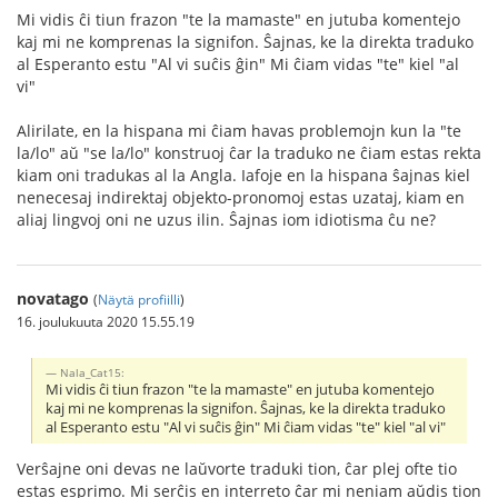
Mi vidis ĉi tiun frazon "te la mamaste" en jutuba komentejo
kaj mi ne komprenas la signifon. Ŝajnas, ke la direkta traduko
al Esperanto estu "Al vi suĉis ĝin" Mi ĉiam vidas "te" kiel "al
vi"
Alirilate, en la hispana mi ĉiam havas problemojn kun la "te
la/lo" aŭ "se la/lo" konstruoj ĉar la traduko ne ĉiam estas rekta
kiam oni tradukas al la Angla. Iafoje en la hispana ŝajnas kiel
nenecesaj indirektaj objekto-pronomoj estas uzataj, kiam en
aliaj lingvoj oni ne uzus ilin. Ŝajnas iom idiotisma ĉu ne?
novatago
(
Näytä profiilli
)
16. joulukuuta 2020 15.55.19
Nala_Cat15:
Mi vidis ĉi tiun frazon "te la mamaste" en jutuba komentejo
kaj mi ne komprenas la signifon. Ŝajnas, ke la direkta traduko
al Esperanto estu "Al vi suĉis ĝin" Mi ĉiam vidas "te" kiel "al vi"
Verŝajne oni devas ne laŭvorte traduki tion, ĉar plej ofte tio
estas esprimo. Mi serĉis en interreto ĉar mi neniam aŭdis tion