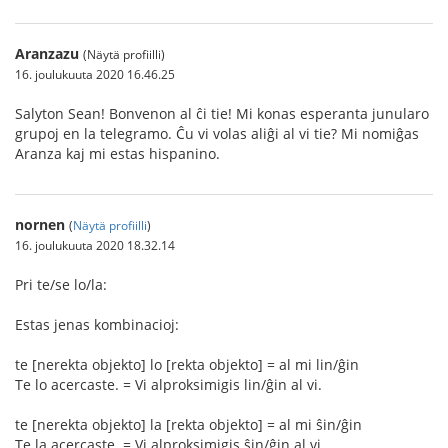
Aranzazu
(Näytä profiilli)
16. joulukuuta 2020 16.46.25
Salyton Sean! Bonvenon al ĉi tie! Mi konas esperanta junularo
grupoj en la telegramo. Ĉu vi volas aliĝi al vi tie? Mi nomiĝas
Aranza kaj mi estas hispanino.
nornen
(
Näytä profiilli
)
16. joulukuuta 2020 18.32.14
Pri te/se lo/la:
Estas jenas kombinacioj:
te [nerekta objekto] lo [rekta objekto] = al mi lin/ĝin
Te lo acercaste. = Vi alproksimigis lin/ĝin al vi.
te [nerekta objekto] la [rekta objekto] = al mi ŝin/ĝin
Te la acercaste. = Vi alproksimigis ŝin/ĝin al vi.