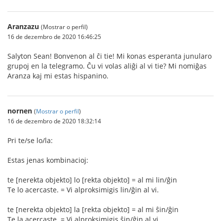
Aranzazu
(Mostrar o perfil)
16 de dezembro de 2020 16:46:25
Salyton Sean! Bonvenon al ĉi tie! Mi konas esperanta junularo
grupoj en la telegramo. Ĉu vi volas aliĝi al vi tie? Mi nomiĝas
Aranza kaj mi estas hispanino.
nornen
(
Mostrar o perfil
)
16 de dezembro de 2020 18:32:14
Pri te/se lo/la:
Estas jenas kombinacioj:
te [nerekta objekto] lo [rekta objekto] = al mi lin/ĝin
Te lo acercaste. = Vi alproksimigis lin/ĝin al vi.
te [nerekta objekto] la [rekta objekto] = al mi ŝin/ĝin
Te la acercaste. = Vi alproksimigis ŝin/ĝin al vi.