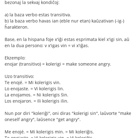
bezonaj la sekvaj kondiĉoj:
a) la baza verbo estas transitiva.
b) la baza verbo havas ian (eble nur etan) kaŭzativan (-ig-)
ĥarakteron.
Base, en la hispana foje x'iĝi estas esprimata kiel x'igi sin, aŭ
en la dua persono: v x'igas vin = vi x'iĝas.
Ekzemplo:
enojar (transitivo) = kolerigi = make someone angry.
Uzo transitivo:
Te enojé. = Mi kolerigis vin.
Lo enojaste. = Vi kolerigis lin.
La enojamos. = Ni kolerigis ŝin.
Los enojaron. = Ili kolerigis ilin.
Nun por diri "koleriĝi", oni diras "kolerigi sin", laŭvorte "make
oneself angry", laŭsence "get angry".
Me enojé. = Mi kolerigis min. = Mi koleriĝis.
Te enojaste. = Vi kolerigis vin. = Vi koleriĝis.