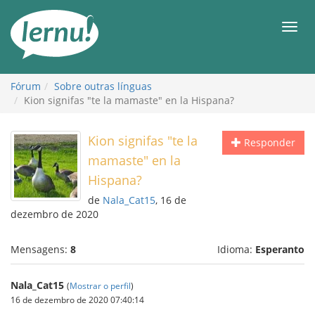
Ir
ao
Men
conteúdo
Fórum
Sobre outras línguas
Kion signifas "te la mamaste" en la Hispana?
Kion signifas "te la
Responder
mamaste" en la
Hispana?
de
Nala_Cat15
, 16 de
dezembro de 2020
Mensagens:
8
Idioma:
Esperanto
Nala_Cat15
(
Mostrar o perfil
)
16 de dezembro de 2020 07:40:14