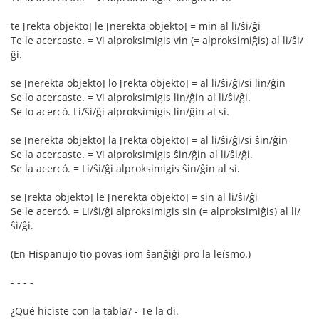
te [rekta objekto] le [nerekta objekto] = min al li/ŝi/ĝi
Te le acercaste. = Vi alproksimigis vin (= alproksimiĝis) al li/ŝi/
ĝi.
se [nerekta objekto] lo [rekta objekto] = al li/ŝi/ĝi/si lin/ĝin
Se lo acercaste. = Vi alproksimigis lin/ĝin al li/ŝi/ĝi.
Se lo acercó. Li/ŝi/ĝi alproksimigis lin/ĝin al si.
se [nerekta objekto] la [rekta objekto] = al li/ŝi/ĝi/si ŝin/ĝin
Se la acercaste. = Vi alproksimigis ŝin/ĝin al li/ŝi/ĝi.
Se la acercó. = Li/ŝi/ĝi alproksimigis ŝin/ĝin al si.
se [rekta objekto] le [nerekta objekto] = sin al li/ŝi/ĝi
Se le acercó. = Li/ŝi/ĝi alproksimigis sin (= alproksimiĝis) al li/
ŝi/ĝi.
(En Hispanujo tio povas iom ŝanĝiĝi pro la leísmo.)
- - - -
¿Qué hiciste con la tabla? - Te la di.