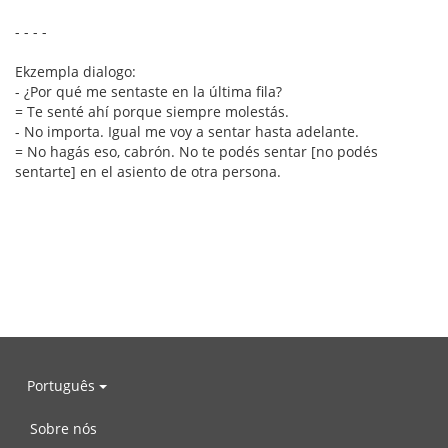
- - - -
Ekzempla dialogo:
- ¿Por qué me sentaste en la última fila?
= Te senté ahí porque siempre molestás.
- No importa. Igual me voy a sentar hasta adelante.
= No hagás eso, cabrón. No te podés sentar [no podés
sentarte] en el asiento de otra persona.
Português
Sobre nós