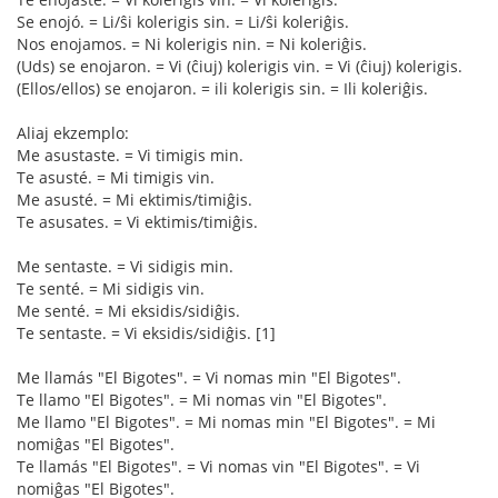
Se enojó. = Li/ŝi kolerigis sin. = Li/ŝi koleriĝis.
Nos enojamos. = Ni kolerigis nin. = Ni koleriĝis.
(Uds) se enojaron. = Vi (ĉiuj) kolerigis vin. = Vi (ĉiuj) kolerigis.
(Ellos/ellos) se enojaron. = ili kolerigis sin. = Ili koleriĝis.
Aliaj ekzemplo:
Me asustaste. = Vi timigis min.
Te asusté. = Mi timigis vin.
Me asusté. = Mi ektimis/timiĝis.
Te asusates. = Vi ektimis/timiĝis.
Me sentaste. = Vi sidigis min.
Te senté. = Mi sidigis vin.
Me senté. = Mi eksidis/sidiĝis.
Te sentaste. = Vi eksidis/sidiĝis. [1]
Me llamás "El Bigotes". = Vi nomas min "El Bigotes".
Te llamo "El Bigotes". = Mi nomas vin "El Bigotes".
Me llamo "El Bigotes". = Mi nomas min "El Bigotes". = Mi
nomiĝas "El Bigotes".
Te llamás "El Bigotes". = Vi nomas vin "El Bigotes". = Vi
nomiĝas "El Bigotes".