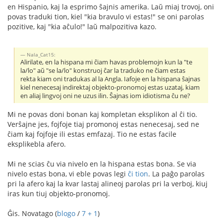
en Hispanio, kaj la esprimo ŝajnis amerika. Laŭ miaj trovoj, oni
povas traduki tion, kiel "kia bravulo vi estas!" se oni parolas
pozitive, kaj "kia aĉulo!" laŭ malpozitiva kazo.
Nala_Cat15:
Alirilate, en la hispana mi ĉiam havas problemojn kun la "te
la/lo" aŭ "se la/lo" konstruoj ĉar la traduko ne ĉiam estas
rekta kiam oni tradukas al la Angla. Iafoje en la hispana ŝajnas
kiel nenecesaj indirektaj objekto-pronomoj estas uzataj, kiam
en aliaj lingvoj oni ne uzus ilin. Ŝajnas iom idiotisma ĉu ne?
Mi ne povas doni bonan kaj kompletan eksplikon al ĉi tio.
Verŝajne jes, fojfoje tiaj promonoj estas nenecesaj, sed ne
ĉiam kaj fojfoje ili estas emfazaj. Tio ne estas facile
eksplikebla afero.
Mi ne scias ĉu via nivelo en la hispana estas bona. Se via
nivelo estas bona, vi eble povas legi
ĉi tion
. La paĝo parolas
pri la afero kaj la kvar lastaj alineoj parolas pri la verboj, kiuj
iras kun tiuj objekto-pronomoj.
Ĝis. Novatago (
blogo
/
7 + 1
)