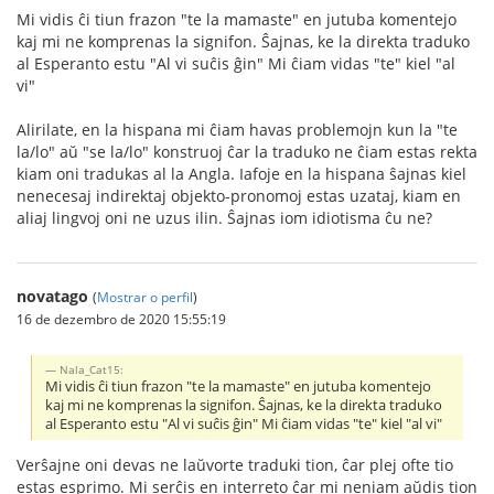
Mi vidis ĉi tiun frazon "te la mamaste" en jutuba komentejo
kaj mi ne komprenas la signifon. Ŝajnas, ke la direkta traduko
al Esperanto estu "Al vi suĉis ĝin" Mi ĉiam vidas "te" kiel "al
vi"
Alirilate, en la hispana mi ĉiam havas problemojn kun la "te
la/lo" aŭ "se la/lo" konstruoj ĉar la traduko ne ĉiam estas rekta
kiam oni tradukas al la Angla. Iafoje en la hispana ŝajnas kiel
nenecesaj indirektaj objekto-pronomoj estas uzataj, kiam en
aliaj lingvoj oni ne uzus ilin. Ŝajnas iom idiotisma ĉu ne?
novatago
(
Mostrar o perfil
)
16 de dezembro de 2020 15:55:19
Nala_Cat15:
Mi vidis ĉi tiun frazon "te la mamaste" en jutuba komentejo
kaj mi ne komprenas la signifon. Ŝajnas, ke la direkta traduko
al Esperanto estu "Al vi suĉis ĝin" Mi ĉiam vidas "te" kiel "al vi"
Verŝajne oni devas ne laŭvorte traduki tion, ĉar plej ofte tio
estas esprimo. Mi serĉis en interreto ĉar mi neniam aŭdis tion