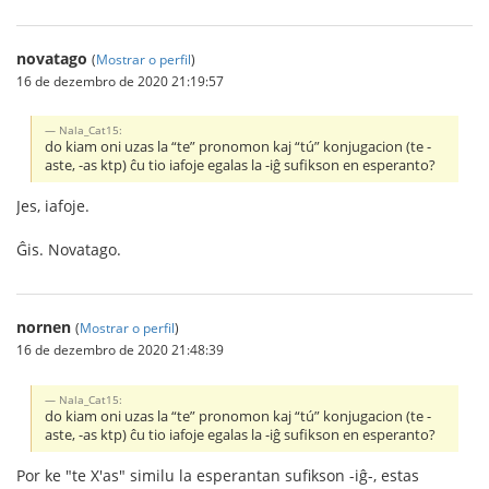
novatago
(
Mostrar o perfil
)
16 de dezembro de 2020 21:19:57
Nala_Cat15:
do kiam oni uzas la “te” pronomon kaj “tú” konjugacion (te -
aste, -as ktp) ĉu tio iafoje egalas la -iĝ sufikson en esperanto?
Jes, iafoje.
Ĝis. Novatago.
nornen
(
Mostrar o perfil
)
16 de dezembro de 2020 21:48:39
Nala_Cat15:
do kiam oni uzas la “te” pronomon kaj “tú” konjugacion (te -
aste, -as ktp) ĉu tio iafoje egalas la -iĝ sufikson en esperanto?
Por ke "te X'as" similu la esperantan sufikson -iĝ-, estas