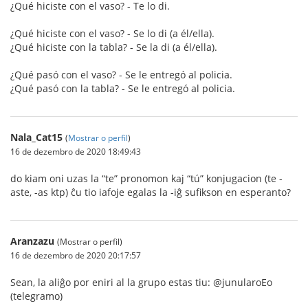
¿Qué hiciste con el vaso? - Te lo di.
¿Qué hiciste con el vaso? - Se lo di (a él/ella).
¿Qué hiciste con la tabla? - Se la di (a él/ella).
¿Qué pasó con el vaso? - Se le entregó al policia.
¿Qué pasó con la tabla? - Se le entregó al policia.
Nala_Cat15
(
Mostrar o perfil
)
16 de dezembro de 2020 18:49:43
do kiam oni uzas la “te” pronomon kaj “tú” konjugacion (te -
aste, -as ktp) ĉu tio iafoje egalas la -iĝ sufikson en esperanto?
Aranzazu
(Mostrar o perfil)
16 de dezembro de 2020 20:17:57
Sean, la aliĝo por eniri al la grupo estas tiu: @junularoEo
(telegramo)