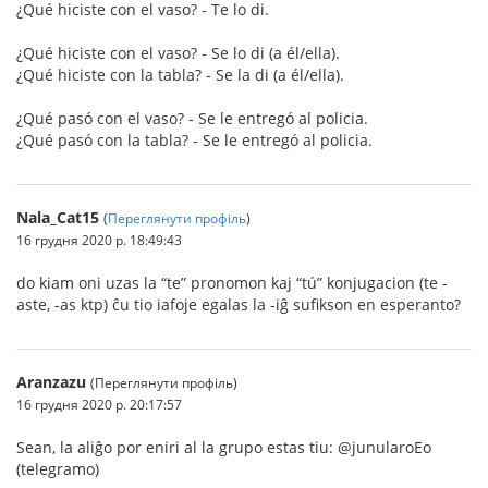
¿Qué hiciste con el vaso? - Te lo di.
¿Qué hiciste con el vaso? - Se lo di (a él/ella).
¿Qué hiciste con la tabla? - Se la di (a él/ella).
¿Qué pasó con el vaso? - Se le entregó al policia.
¿Qué pasó con la tabla? - Se le entregó al policia.
Nala_Cat15
(
Переглянути профіль
)
16 грудня 2020 р. 18:49:43
do kiam oni uzas la “te” pronomon kaj “tú” konjugacion (te -
aste, -as ktp) ĉu tio iafoje egalas la -iĝ sufikson en esperanto?
Aranzazu
(Переглянути профіль)
16 грудня 2020 р. 20:17:57
Sean, la aliĝo por eniri al la grupo estas tiu: @junularoEo
(telegramo)