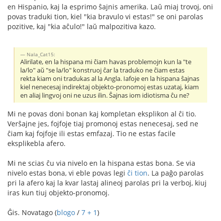
en Hispanio, kaj la esprimo ŝajnis amerika. Laŭ miaj trovoj, oni
povas traduki tion, kiel "kia bravulo vi estas!" se oni parolas
pozitive, kaj "kia aĉulo!" laŭ malpozitiva kazo.
Nala_Cat15:
Alirilate, en la hispana mi ĉiam havas problemojn kun la "te
la/lo" aŭ "se la/lo" konstruoj ĉar la traduko ne ĉiam estas
rekta kiam oni tradukas al la Angla. Iafoje en la hispana ŝajnas
kiel nenecesaj indirektaj objekto-pronomoj estas uzataj, kiam
en aliaj lingvoj oni ne uzus ilin. Ŝajnas iom idiotisma ĉu ne?
Mi ne povas doni bonan kaj kompletan eksplikon al ĉi tio.
Verŝajne jes, fojfoje tiaj promonoj estas nenecesaj, sed ne
ĉiam kaj fojfoje ili estas emfazaj. Tio ne estas facile
eksplikebla afero.
Mi ne scias ĉu via nivelo en la hispana estas bona. Se via
nivelo estas bona, vi eble povas legi
ĉi tion
. La paĝo parolas
pri la afero kaj la kvar lastaj alineoj parolas pri la verboj, kiuj
iras kun tiuj objekto-pronomoj.
Ĝis. Novatago (
blogo
/
7 + 1
)