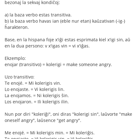
bezonaj la sekvaj kondiĉoj:
a) la baza verbo estas transitiva.
b) la baza verbo havas ian (eble nur etan) kaŭzativan (-ig-)
ĥarakteron.
Base, en la hispana foje x'iĝi estas esprimata kiel x'igi sin, aŭ
en la dua persono: v x'igas vin = vi x'iĝas.
Ekzemplo:
enojar (transitivo) = kolerigi = make someone angry.
Uzo transitivo:
Te enojé. = Mi kolerigis vin.
Lo enojaste. = Vi kolerigis lin.
La enojamos. = Ni kolerigis ŝin.
Los enojaron. = Ili kolerigis ilin.
Nun por diri "koleriĝi", oni diras "kolerigi sin", laŭvorte "make
oneself angry", laŭsence "get angry".
Me enojé. = Mi kolerigis min. = Mi koleriĝis.
Te enojaste. = Vi kolerigis vin. = Vi koleriĝis.