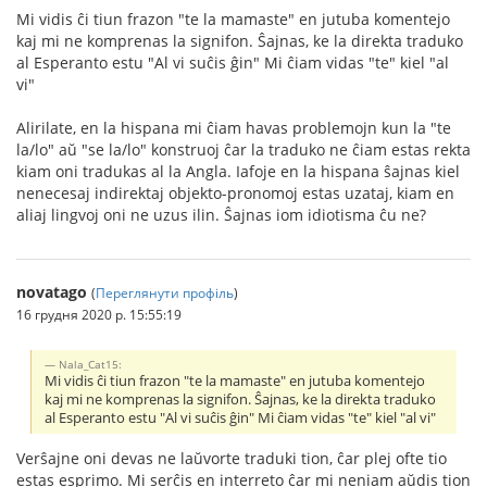
Mi vidis ĉi tiun frazon "te la mamaste" en jutuba komentejo
kaj mi ne komprenas la signifon. Ŝajnas, ke la direkta traduko
al Esperanto estu "Al vi suĉis ĝin" Mi ĉiam vidas "te" kiel "al
vi"
Alirilate, en la hispana mi ĉiam havas problemojn kun la "te
la/lo" aŭ "se la/lo" konstruoj ĉar la traduko ne ĉiam estas rekta
kiam oni tradukas al la Angla. Iafoje en la hispana ŝajnas kiel
nenecesaj indirektaj objekto-pronomoj estas uzataj, kiam en
aliaj lingvoj oni ne uzus ilin. Ŝajnas iom idiotisma ĉu ne?
novatago
(
Переглянути профіль
)
16 грудня 2020 р. 15:55:19
Nala_Cat15:
Mi vidis ĉi tiun frazon "te la mamaste" en jutuba komentejo
kaj mi ne komprenas la signifon. Ŝajnas, ke la direkta traduko
al Esperanto estu "Al vi suĉis ĝin" Mi ĉiam vidas "te" kiel "al vi"
Verŝajne oni devas ne laŭvorte traduki tion, ĉar plej ofte tio
estas esprimo. Mi serĉis en interreto ĉar mi neniam aŭdis tion