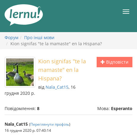
До
змісту
Мен
Форум
Про інші мови
Kion signifas "te la mamaste" en la Hispana?
Kion signifas "te la
Відповісти
mamaste" en la
Hispana?
від
Nala_Cat15
, 16
грудня 2020 р.
Повідомлення:
8
Мова:
Esperanto
Nala_Cat15
(
Переглянути профіль
)
16 грудня 2020 р. 07:40:14