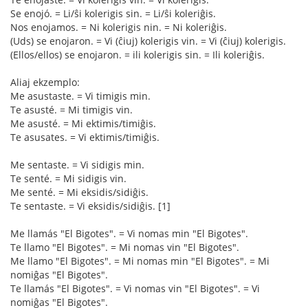
Se enojó. = Li/ŝi kolerigis sin. = Li/ŝi koleriĝis.
Nos enojamos. = Ni kolerigis nin. = Ni koleriĝis.
(Uds) se enojaron. = Vi (ĉiuj) kolerigis vin. = Vi (ĉiuj) kolerigis.
(Ellos/ellos) se enojaron. = ili kolerigis sin. = Ili koleriĝis.
Aliaj ekzemplo:
Me asustaste. = Vi timigis min.
Te asusté. = Mi timigis vin.
Me asusté. = Mi ektimis/timiĝis.
Te asusates. = Vi ektimis/timiĝis.
Me sentaste. = Vi sidigis min.
Te senté. = Mi sidigis vin.
Me senté. = Mi eksidis/sidiĝis.
Te sentaste. = Vi eksidis/sidiĝis. [1]
Me llamás "El Bigotes". = Vi nomas min "El Bigotes".
Te llamo "El Bigotes". = Mi nomas vin "El Bigotes".
Me llamo "El Bigotes". = Mi nomas min "El Bigotes". = Mi
nomiĝas "El Bigotes".
Te llamás "El Bigotes". = Vi nomas vin "El Bigotes". = Vi
nomiĝas "El Bigotes".