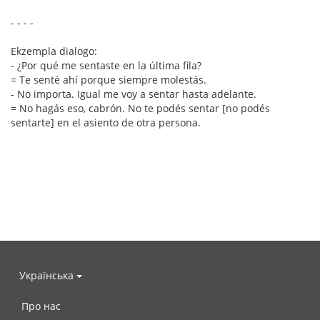
- - - -
Ekzempla dialogo:
- ¿Por qué me sentaste en la última fila?
= Te senté ahí porque siempre molestás.
- No importa. Igual me voy a sentar hasta adelante.
= No hagás eso, cabrón. No te podés sentar [no podés
sentarte] en el asiento de otra persona.
Українська
Про нас