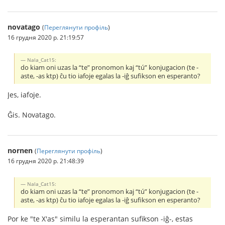
novatago
(
Переглянути профіль
)
16 грудня 2020 р. 21:19:57
Nala_Cat15:
do kiam oni uzas la “te” pronomon kaj “tú” konjugacion (te -
aste, -as ktp) ĉu tio iafoje egalas la -iĝ sufikson en esperanto?
Jes, iafoje.
Ĝis. Novatago.
nornen
(
Переглянути профіль
)
16 грудня 2020 р. 21:48:39
Nala_Cat15:
do kiam oni uzas la “te” pronomon kaj “tú” konjugacion (te -
aste, -as ktp) ĉu tio iafoje egalas la -iĝ sufikson en esperanto?
Por ke "te X'as" similu la esperantan sufikson -iĝ-, estas