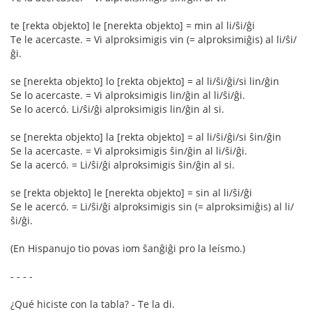
te [rekta objekto] le [nerekta objekto] = min al li/ŝi/ĝi
Te le acercaste. = Vi alproksimigis vin (= alproksimiĝis) al li/ŝi/
ĝi.
se [nerekta objekto] lo [rekta objekto] = al li/ŝi/ĝi/si lin/ĝin
Se lo acercaste. = Vi alproksimigis lin/ĝin al li/ŝi/ĝi.
Se lo acercó. Li/ŝi/ĝi alproksimigis lin/ĝin al si.
se [nerekta objekto] la [rekta objekto] = al li/ŝi/ĝi/si ŝin/ĝin
Se la acercaste. = Vi alproksimigis ŝin/ĝin al li/ŝi/ĝi.
Se la acercó. = Li/ŝi/ĝi alproksimigis ŝin/ĝin al si.
se [rekta objekto] le [nerekta objekto] = sin al li/ŝi/ĝi
Se le acercó. = Li/ŝi/ĝi alproksimigis sin (= alproksimiĝis) al li/
ŝi/ĝi.
(En Hispanujo tio povas iom ŝanĝiĝi pro la leísmo.)
- - - -
¿Qué hiciste con la tabla? - Te la di.