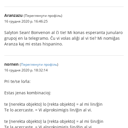
Aranzazu
(Переглянути профіль)
16 грудня 2020 р. 16:46:25
Salyton Sean! Bonvenon al ĉi tie! Mi konas esperanta junularo
grupoj en la telegramo. Ĉu vi volas aliĝi al vi tie? Mi nomiĝas
Aranza kaj mi estas hispanino.
nornen
(
Переглянути профіль
)
16 грудня 2020 р. 18:32:14
Pri te/se lo/la:
Estas jenas kombinacioj:
te [nerekta objekto] lo [rekta objekto] = al mi lin/ĝin
Te lo acercaste. = Vi alproksimigis lin/ĝin al vi.
te [nerekta objekto] la [rekta objekto] = al mi ŝin/ĝin
Te la acercaste. = Vi alproksimigis ŝin/ĝin al vi.