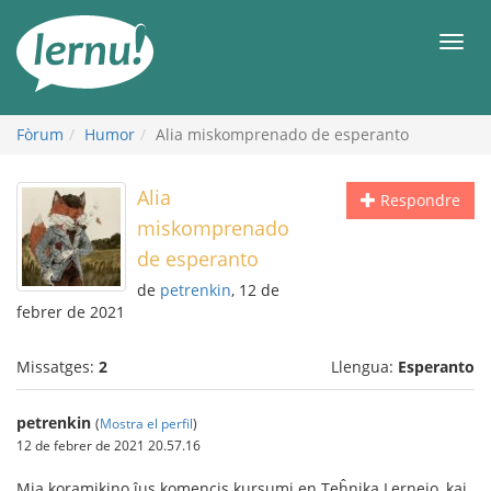
Al
contingut
Men
Fòrum
Humor
Alia miskomprenado de esperanto
Alia
Respondre
miskomprenado
de esperanto
de
petrenkin
, 12 de
febrer de 2021
Missatges:
2
Llengua:
Esperanto
petrenkin
(
Mostra el perfil
)
12 de febrer de 2021 20.57.16
Mia koramikino ĵus komencis kursumi en Teĥnika Lernejo, kaj