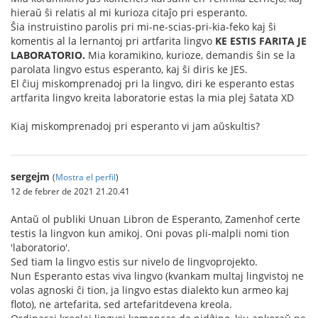
hieraŭ ŝi relatis al mi kurioza citaĵo pri esperanto.
Ŝia instruistino parolis pri mi-ne-scias-pri-kia-feko kaj ŝi
komentis al la lernantoj pri artfarita lingvo
KE ESTIS FARITA JE
LABORATORIO.
Mia koramikino, kurioze, demandis ŝin se la
parolata lingvo estus esperanto, kaj ŝi diris ke JES.
El ĉiuj miskomprenadoj pri la lingvo, diri ke esperanto estas
artfarita lingvo kreita laboratorie estas la mia plej ŝatata XD
Kiaj miskomprenadoj pri esperanto vi jam aŭskultis?
sergejm
(
Mostra el perfil
)
12 de febrer de 2021 21.20.41
Antaŭ ol publiki Unuan Libron de Esperanto, Zamenhof certe
testis la lingvon kun amikoj. Oni povas pli-malpli nomi tion
'laboratorio'.
Sed tiam la lingvo estis sur nivelo de lingvoprojekto.
Nun Esperanto estas viva lingvo (kvankam multaj lingvistoj ne
volas agnoski ĉi tion, ja lingvo estas dialekto kun armeo kaj
floto), ne artefarita, sed artefaritdevena kreola.