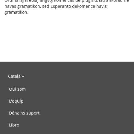
Ordinaraj kreolaj lingvoj komencas de pidĝino, kiu ankoraŭ ne
havas gramatikon, sed Esperanto dekomence havis
gramatikon.
Català
Qui som
L'equip
Dóna'ns suport
Libro