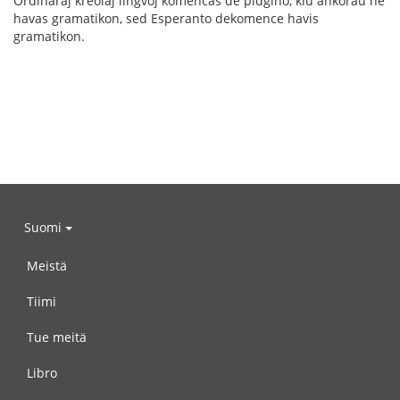
Ordinaraj kreolaj lingvoj komencas de pidĝino, kiu ankoraŭ ne
havas gramatikon, sed Esperanto dekomence havis
gramatikon.
Suomi
Meistä
Tiimi
Tue meitä
Libro