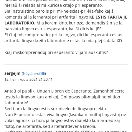
hieraŭ ŝi relatis al mi kurioza citaĵo pri esperanto.
Ŝia instruistino parolis pri mi-ne-scias-pri-kia-feko kaj ŝi
komentis al la lernantoj pri artfarita lingvo
KE ESTIS FARITA JE
LABORATORIO.
Mia koramikino, kurioze, demandis ŝin se la
parolata lingvo estus esperanto, kaj ŝi diris ke JES.
El ĉiuj miskomprenadoj pri la lingvo, diri ke esperanto estas
artfarita lingvo kreita laboratorie estas la mia plej ŝatata XD
Kiaj miskomprenadoj pri esperanto vi jam aŭskultis?
sergejm
(
Näytä profiilli
)
12. helmikuuta 2021 21.20.41
Antaŭ ol publiki Unuan Libron de Esperanto, Zamenhof certe
testis la lingvon kun amikoj. Oni povas pli-malpli nomi tion
'laboratorio'.
Sed tiam la lingvo estis sur nivelo de lingvoprojekto.
Nun Esperanto estas viva lingvo (kvankam multaj lingvistoj ne
volas agnoski ĉi tion, ja lingvo estas dialekto kun armeo kaj
floto), ne artefarita, sed artefaritdevena kreola.