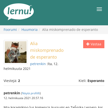
Tästä
sisältöön
Men
Foorumi
Huumoria
Alia miskomprenado de esperanto
Alia
Vastaa
miskomprenado
de esperanto
petrenkin
:lta, 12.
helmikuuta 2021
Viestejä:
2
Kieli:
Esperanto
petrenkin
(
Näytä profiilli
)
12. helmikuuta 2021 20.57.16
Mia koramikino ĵus komencis kursumi en Teĥnika Lernejo, kaj