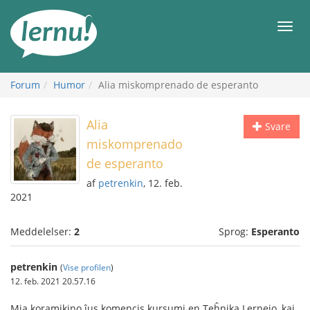
Til
indholdet
Men
Forum
Humor
Alia miskomprenado de esperanto
Alia
Svare
miskomprenado
de esperanto
af
petrenkin
, 12. feb.
2021
Meddelelser:
2
Sprog:
Esperanto
petrenkin
(
Vise profilen
)
12. feb. 2021 20.57.16
Mia koramikino ĵus komencis kursumi en Teĥnika Lernejo, kaj