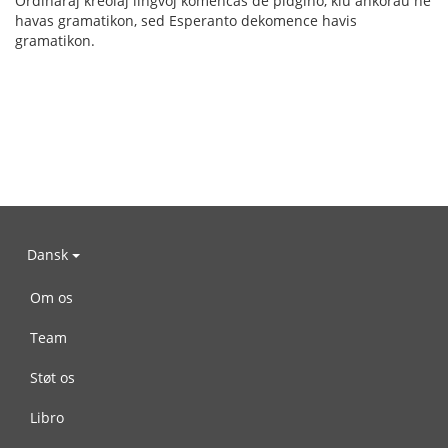
Ordinaraj kreolaj lingvoj komencas de pidĝino, kiu ankoraŭ ne
havas gramatikon, sed Esperanto dekomence havis
gramatikon.
Dansk
Om os
Team
Støt os
Libro