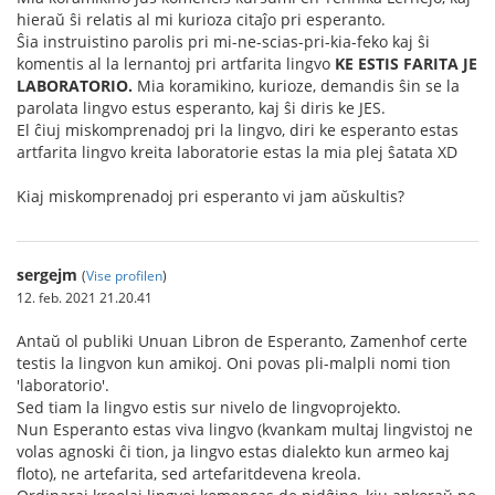
hieraŭ ŝi relatis al mi kurioza citaĵo pri esperanto.
Ŝia instruistino parolis pri mi-ne-scias-pri-kia-feko kaj ŝi
komentis al la lernantoj pri artfarita lingvo
KE ESTIS FARITA JE
LABORATORIO.
Mia koramikino, kurioze, demandis ŝin se la
parolata lingvo estus esperanto, kaj ŝi diris ke JES.
El ĉiuj miskomprenadoj pri la lingvo, diri ke esperanto estas
artfarita lingvo kreita laboratorie estas la mia plej ŝatata XD
Kiaj miskomprenadoj pri esperanto vi jam aŭskultis?
sergejm
(
Vise profilen
)
12. feb. 2021 21.20.41
Antaŭ ol publiki Unuan Libron de Esperanto, Zamenhof certe
testis la lingvon kun amikoj. Oni povas pli-malpli nomi tion
'laboratorio'.
Sed tiam la lingvo estis sur nivelo de lingvoprojekto.
Nun Esperanto estas viva lingvo (kvankam multaj lingvistoj ne
volas agnoski ĉi tion, ja lingvo estas dialekto kun armeo kaj
floto), ne artefarita, sed artefaritdevena kreola.